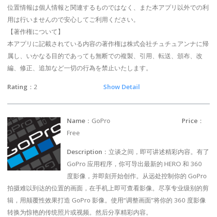
位置情報は個人情報と関連するものではなく、また本アプリ以外での利
用は行いませんので安心してご利用ください。
【著作権について】
本アプリに記載されている内容の著作権は株式会社チュチュアンナに帰
属し、いかなる目的であっても無断での複製、引用、転送、頒布、改
編、修正、追加など一切の行為を禁止いたします。
Rating
：2
Show Detail
Name
：GoPro
Price
：
Free
Description
：立谈之间，即可讲述精彩内容。有了
GoPro 应用程序，你可导出最新的 HERO 和 360
度影像，并即刻开始创作。从远处控制你的 GoPro
拍摄难以到达的位置的画面，在手机上即可查看影像。尽享专业级别的剪
辑，用颠覆性效果打造 GoPro 影像。使用“调整画面”将你的 360 度影像
转换为惊艳的传统照片或视频。然后分享精彩内容。