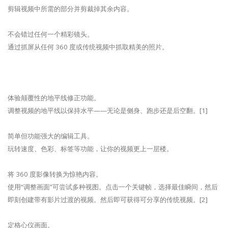
剪辑视频中所需的部分并剪裁掉其余内容。
不会错过任何一个精彩镜头。
通过抓屏从任何 360 度或传统视频中抓取精美的照片。
体验颠覆性的地平线修正功能。
调整视频的地平线以保持水平——无论是侧身、跑步还是后空翻。[1]
简单但功能强大的编辑工具。
玩转速度、色彩、标签等功能，让你的视频更上一层楼。
将 360 度影像转换为惊艳内容。
使用“调整画面”可尝试多种视图。点击一个关键帧，选择最佳瞬间，然后
即刻创建带有影片过渡的视频。然后即可获得可分享的传统视频。[2]
定格心仪画面。