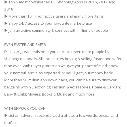
▶ Top 5 most downloaded UK Shopping Apps in 2016, 2017 and
2018
▶ More than 10 million active users and many more items
▶ Enjoy 24/7 access to your favourite marketplace
▶ Join an active community & connect with millions of people
EVEN FASTER AND SAFER
Discover great deals near you or reach even more people by
shipping nationally. Shpock makes buying & selling faster and safer
than ever. With Buyer protection we give you peace of mind. Know
your item will arrive as expected, or you'll get your money back!
More than 50 million app downloads, you can be sure to discover
bargains within Electronics; Fashion & Accessories; Home & Garden;
Baby & Child; Movies, Books & Music and much more.
WITH SHPOCK YOU CAN:
▶ List an advert in seconds: add a photo, a few words, price… and
that’s it!