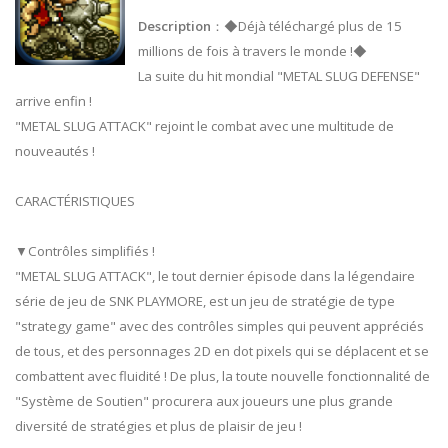
Description
：◆Déjà téléchargé plus de 15
millions de fois à travers le monde !◆
La suite du hit mondial "METAL SLUG DEFENSE"
arrive enfin !
"METAL SLUG ATTACK" rejoint le combat avec une multitude de
nouveautés !
CARACTÉRISTIQUES
▼Contrôles simplifiés !
"METAL SLUG ATTACK", le tout dernier épisode dans la légendaire
série de jeu de SNK PLAYMORE, est un jeu de stratégie de type
"strategy game" avec des contrôles simples qui peuvent appréciés
de tous, et des personnages 2D en dot pixels qui se déplacent et se
combattent avec fluidité ! De plus, la toute nouvelle fonctionnalité de
"Système de Soutien" procurera aux joueurs une plus grande
diversité de stratégies et plus de plaisir de jeu !