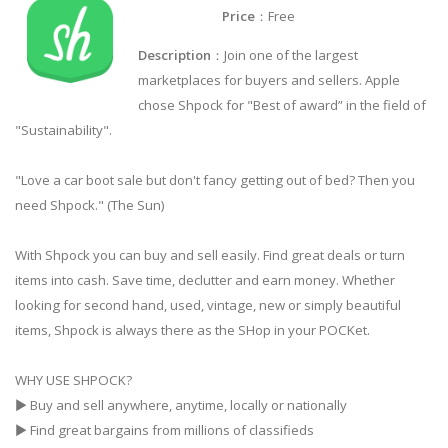
Price
：Free
Description
：Join one of the largest
marketplaces for buyers and sellers. Apple
chose Shpock for "Best of award” in the field of
"Sustainability".
"Love a car boot sale but don't fancy getting out of bed? Then you
need Shpock." (The Sun)
With Shpock you can buy and sell easily. Find great deals or turn
items into cash. Save time, declutter and earn money. Whether
looking for second hand, used, vintage, new or simply beautiful
items, Shpock is always there as the SHop in your POCKet.
WHY USE SHPOCK?
▶ Buy and sell anywhere, anytime, locally or nationally
▶ Find great bargains from millions of classifieds