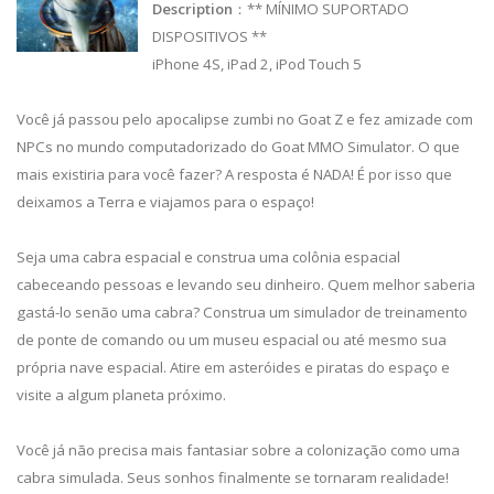
Description
：** MÍNIMO SUPORTADO
DISPOSITIVOS **
iPhone 4S, iPad 2, iPod Touch 5
Você já passou pelo apocalipse zumbi no Goat Z e fez amizade com
NPCs no mundo computadorizado do Goat MMO Simulator. O que
mais existiria para você fazer? A resposta é NADA! É por isso que
deixamos a Terra e viajamos para o espaço!
Seja uma cabra espacial e construa uma colônia espacial
cabeceando pessoas e levando seu dinheiro. Quem melhor saberia
gastá-lo senão uma cabra? Construa um simulador de treinamento
de ponte de comando ou um museu espacial ou até mesmo sua
própria nave espacial. Atire em asteróides e piratas do espaço e
visite a algum planeta próximo.
Você já não precisa mais fantasiar sobre a colonização como uma
cabra simulada. Seus sonhos finalmente se tornaram realidade!