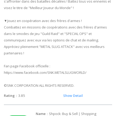
s'affronter dans des batailles décalées ! Battez tous vos ennemis et
visez le titre de "Meilleur Joueur du Monde" !
▼Jouez en coopération avec des frères d'armes !
Combattez en missions de coopérations avec des frères d'armes
dans le smodes de jeu "Guild Raid" et "SPECIAL OPS" et
communiquez avec eux via les options de chat et de mailing.
Appréciez pleinement "METAL SLUG ATTACK" avec vos meilleurs
partenaires !
Fan page Facebook officielle :
https://www.facebook.com/SNK.METALSLUGWORLD/
©SNK CORPORATION ALL RIGHTS RESERVED.
Rating
：3.85
Show Detail
Name
：Shpock: Buy & Sell | Shopping