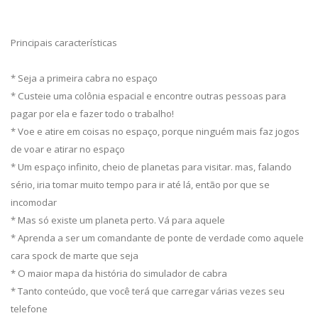
Principais características
* Seja a primeira cabra no espaço
* Custeie uma colônia espacial e encontre outras pessoas para
pagar por ela e fazer todo o trabalho!
* Voe e atire em coisas no espaço, porque ninguém mais faz jogos
de voar e atirar no espaço
* Um espaço infinito, cheio de planetas para visitar. mas, falando
sério, iria tomar muito tempo para ir até lá, então por que se
incomodar
* Mas só existe um planeta perto. Vá para aquele
* Aprenda a ser um comandante de ponte de verdade como aquele
cara spock de marte que seja
* O maior mapa da história do simulador de cabra
* Tanto conteúdo, que você terá que carregar várias vezes seu
telefone