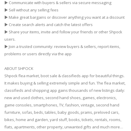
▶ Communicate with buyers & sellers via secure messaging
▶ Sell without any selling fees
▶ Make great bargains or discover anything you want at a discount
▶ Create search alerts and catch the latest offers
▶ Share your items, invite and follow your friends or other Shpock
users.
▶ Join a trusted community: review buyers & sellers, report items,
problems or users directly via the app
ABOUT SHPOCK
Shpock flea market, boot sale & classifieds app for beautiful things.
It makes buying & selling extremely simple and fun. The flea market,
classifieds and shopping app gains thousands of new listings daily:
new and used clothes, second hand shoes, games, electronics,
game consoles, smartphones, TV, fashion, vintage, second hand
furniture, sofas, beds, tables, baby goods, prams, preloved cars,
bikes, home and garden, yard stuff, books, tickets, rentals, rooms,
flats, apartments, other property, unwanted gifts and much more…