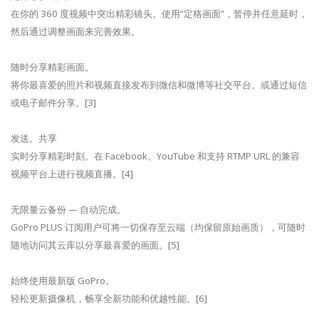
在你的 360 度视频中突出精彩镜头。使用“定格画面”，暂停并任意延时，
然后通过调整画面来完善效果。
随时分享精彩画面。
将你最喜爱的照片和视频直接发布到微信和微博等社交平台。或通过短信
或电子邮件分享。[3]
发送。共享
实时分享精彩时刻。在 Facebook、YouTube 和支持 RTMP URL 的兼容
视频平台上进行视频直播。[4]
无限量云备份 — 自动完成。
GoPro PLUS 订阅用户可将一切保存至云端（均保留原始画质），可随时
随地访问其云库以分享最喜爱的画面。[5]
始终使用最新版 GoPro。
轻松更新摄像机，畅享全新功能和优越性能。[6]