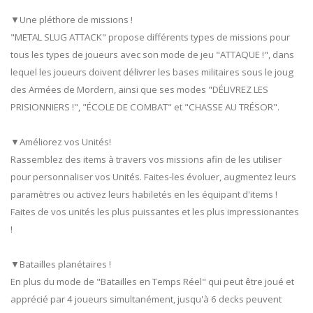
▼Une pléthore de missions !
"METAL SLUG ATTACK" propose différents types de missions pour
tous les types de joueurs avec son mode de jeu "ATTAQUE !", dans
lequel les joueurs doivent délivrer les bases militaires sous le joug
des Armées de Mordern, ainsi que ses modes "DÉLIVREZ LES
PRISIONNIERS !", "ÉCOLE DE COMBAT" et "CHASSE AU TRÉSOR".
▼Améliorez vos Unités!
Rassemblez des items à travers vos missions afin de les utiliser
pour personnaliser vos Unités. Faites-les évoluer, augmentez leurs
paramètres ou activez leurs habiletés en les équipant d'items !
Faites de vos unités les plus puissantes et les plus impressionantes
!
▼Batailles planétaires !
En plus du mode de "Batailles en Temps Réel" qui peut être joué et
apprécié par 4 joueurs simultanément, jusqu'à 6 decks peuvent