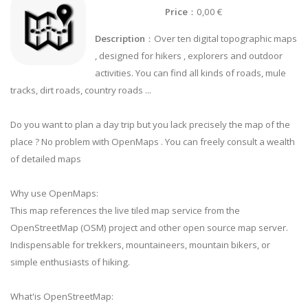
Price
：0,00 €
Description
：Over ten digital topographic maps
, designed for hikers , explorers and outdoor
activities. You can find all kinds of roads, mule
tracks, dirt roads, country roads ...
Do you want to plan a day trip but you lack precisely the map of the
place ? No problem with OpenMaps . You can freely consult a wealth
of detailed maps
Why use OpenMaps:
This map references the live tiled map service from the
OpenStreetMap (OSM) project and other open source map server.
Indispensable for trekkers, mountaineers, mountain bikers, or
simple enthusiasts of hiking.
What'is OpenStreetMap: