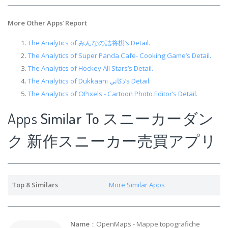
More Other Apps
’
Report
The Analytics of みんなの詰将棋’s Detail.
The Analytics of Super Panda Cafe- Cooking Game’s Detail.
The Analytics of Hockey All Stars’s Detail.
The Analytics of Dukkaani دكاني’s Detail.
The Analytics of OPixels - Cartoon Photo Editor’s Detail.
Apps
Similar To スニーカーダン
ク 新作スニーカー売買アプリ
Top 8 Similars
More Similar Apps
Name
：OpenMaps - Mappe topografiche