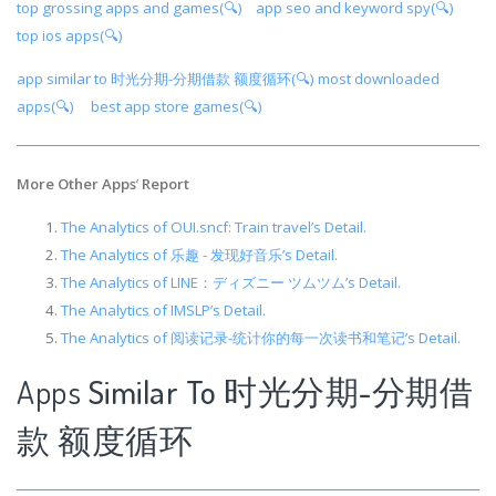
top grossing apps and games(🔍)
app seo and keyword spy(🔍)
top ios apps(🔍)
app similar to 时光分期-分期借款 额度循环(🔍)
most downloaded
apps(🔍)
best app store games(🔍)
More Other Apps
’
Report
The Analytics of OUI.sncf: Train travel’s Detail.
The Analytics of 乐趣 - 发现好音乐’s Detail.
The Analytics of LINE：ディズニー ツムツム’s Detail.
The Analytics of IMSLP’s Detail.
The Analytics of 阅读记录-统计你的每一次读书和笔记’s Detail.
Apps
Similar To 时光分期-分期借
款 额度循环