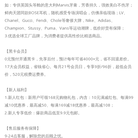
如：专供英国头等舱的意大利Marvis牙膏，芳香持久，强效美白不伤牙；
鲜肉天团同款BOSE耳机，随机感受专场演唱会，仿佛亲临现场；LV、
Chanel、Gucci、Fendi、Chole等奢侈大牌，Nike、Adidas、
Champion、Stussy、Puma、Vans等运动潮牌，低价好货有保障；
3.优选全球工厂品牌，为消费者提供高性价比精选商品。
【黑卡会员】
0元预付开通黑卡，先享后付，预计每年可省4000+元，省不回退差价。
17大会员权益，省钱省心。每月21号会员日，专享9折/96折，超低会员
价，520元税费运费券。
【新人福利】
1.新人红包：新用户可领168元购物礼包，内含：10元满减红包、每满99
减10优惠券，最高减50、每满169减18优惠券，最高减108；
2.新人专享低价：爆款商品低至9.9元包邮。
【售后服务有保障】
9-24点客服，解除您的后顾之忧。