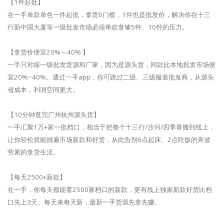
【1件起批】
在一手单款单色一件起批，拿货0门槛，1件也是批发价，解决你在十三
行新中国大厦等一级批发市场必须单款拿够5件、10件的压力。
【拿货价便宜20%～40% 】
一手只对接一级批发货源和厂家，因为是源头货，同款比本地批发市场便
宜20%~40%。通过一手app，你可跳过二级、三级服装批发商，从源头
省成本，利润空间更大。
【10分钟逛完广州杭州源头货】
一手汇聚1万+家一批档口，相当于把整个十三行/沙河/四季青搬到线上，
让你轻松就能挑遍市场新款和好货，从此告别6点起床、2点吃饭的奔波
劳累的拿货生活。
【每天2500+新款】
在一手，你每天都能看2500家档口的新款，更有线上独家新款好货比档
口先上3天。每天来每天新，最新一手货源先拿先赚。