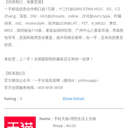
【优质档口，海量货源】
一手精选优质合作档口超1万家，十三行如GRACETINA HOO、DS、CZ
Zhang、漾莲、DW，UUS如zhoumi、coline，沙河如vivi's type、柠檬
绿茶、mi2、momostyle，杭州如LION&CAT 、FST、A_MIGO、聿欣、
MISS，深圳南油110栋，童装如湖州织里、广州中山八童装市场，男装鞋
包等等，货源风格类型全覆盖，低中高档全都有，在一手，总有你想要卖
的货。
拿好货，上一手！全国最聪明的服装店主和你一起拼！
【联系我们】
官方微信公众号：一手女装批发网（微信id：yishouapp）
官方全国服务热线：400-858-3858
Rating
：5
Show Detail
Name
：手机天猫-理想生活上天猫
Price
：¥0.00