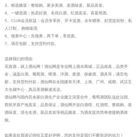
3、精选频道：整箱购、家乡美酒、老酒味道、新品首发。
4、一键选酒：热卖好酒、名优白酒、红酒直采、喜宴用酒。
5、CLUB会员权益：会员专享价、开卡送酒、全年赠券、好货提前秒、私
人订制 、购物返现
6、领劵中心：先领劵，再下单，享优惠。
7、满百包邮，支持货到付款。
选择我们的理由
买真酒，就上酒仙网！酒仙网是专业网上酒水商城，正品保真，品类齐
全，涵盖白酒、葡萄酒、啤酒、洋酒、黄酒、保健酒、酒具等，满百包
邮，支持货到付款，酒仙网在全国建有天津、上海、广州、成都、武汉五
大仓储中心，真品美酒极速送达。
酒仙网与国内百余家白酒生产企业建立深度合作，葡萄酒团队远赴法国、
西班牙原产地直采，品质保证，酒仙网开设白酒馆、红酒馆、整箱购、老
酒味道、清仓名酒、新品首发等精品频道，为酒友提供简单便捷购酒体
验。
如果喜欢我请记得给五星好评哟，您的支持是我们不断前进的动力！