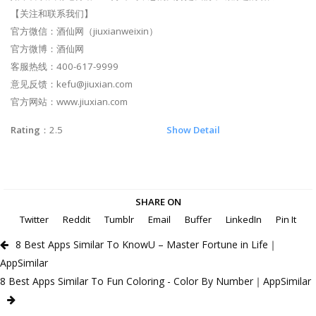
【关注和联系我们】
官方微信：酒仙网（jiuxianweixin）
官方微博：酒仙网
客服热线：400-617-9999
意见反馈：
kefu@jiuxian.com
官方网站：www.jiuxian.com
Rating
：2.5
Show Detail
SHARE ON
Twitter
Reddit
Tumblr
Email
Buffer
LinkedIn
Pin It
8 Best Apps Similar To KnowU – Master Fortune in Life｜
AppSimilar
8 Best Apps Similar To Fun Coloring - Color By Number｜AppSimilar