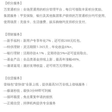
【积分服务】
万里通积分：全场景通用的积分管理平台，每日可领取丰富积分奖励。
集团服务：平安保险、银行及其他集团客户获得的万里通积分均可使用。
使用场景：充值卡、生活缴费、娱乐购物均支持积分支付。
【理财服务】
―新手福利：新用户专享年化7%，还可得288元红包。
―特供理财：灵活期限1-365天，年化收益6%+。
―银行理财：活期存款4.1%，定期存款5%+还可提前取出。
―基金产品：全品类基金持续上新，最高年涨幅48%。
―邀请返现：邀好友增收益，还可得万元理财金。
【信贷服务】
壹钱包“壹快借”全新上线，提供最高50万全线上借钱服务：
―极速秒批，最快3分钟即可到账
―循环额度，免去重复申请的烦扰
―正规信贷，持牌机构提供专业服务