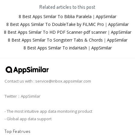
Related articles to this post
8 Best Apps Similar To Biblia Paralela｜AppSimilar
8 Best Apps Similar To DoubleTake by FiLMiC Pro｜AppSimilar
8 Best Apps Similar To HD PDF Scanner-pdf scanner｜AppSimilar
8 Best Apps Similar To Songsterr Tabs & Chords｜AppSimilar
8 Best Apps Similar To indaHash｜AppSimilar
Contact us with :
service@inbox.appsimilar.com
Twitter：AppSimilar
- The most intuitive app data monitoring product
- Global app data support
Top Featrues