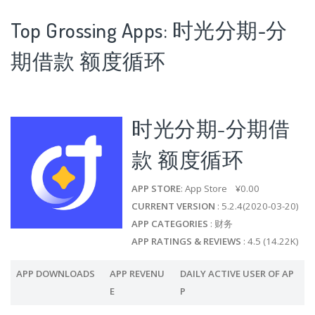
Top Grossing Apps: 时光分期-分
期借款 额度循环
时光分期-分期借
款 额度循环
APP STORE
: App Store ¥0.00
CURRENT VERSION
: 5.2.4(2020-03-20)
APP CATEGORIES
: 财务
APP RATINGS & REVIEWS
: 4.5 (14.22K)
APP DOWNLOADS
APP REVENU
DAILY ACTIVE USER OF AP
E
P