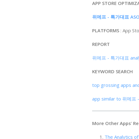
APP STORE OPTIMIZ
위메프 - 특가대표 ASO 
PLATFORMS
: App St
REPORT
위메프 - 특가대표 analyt
KEYWORD SEARCH
top grossing apps an
app similar to 위메
More Other Apps
’
Re
The Analytics of