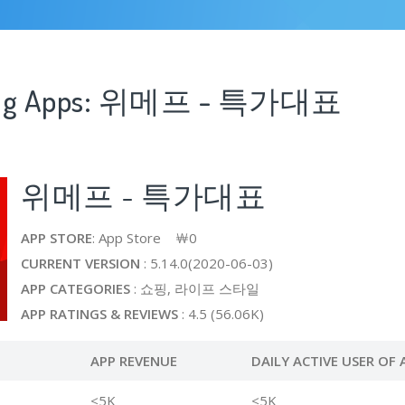
sing Apps: 위메프 - 특가대표
위메프 - 특가대표
APP STORE
: App Store ￦0
CURRENT VERSION
: 5.14.0(2020-06-03)
APP CATEGORIES
: 쇼핑, 라이프 스타일
APP RATINGS & REVIEWS
: 4.5 (56.06K)
APP REVENUE
DAILY ACTIVE USER OF 
<5K
<5K