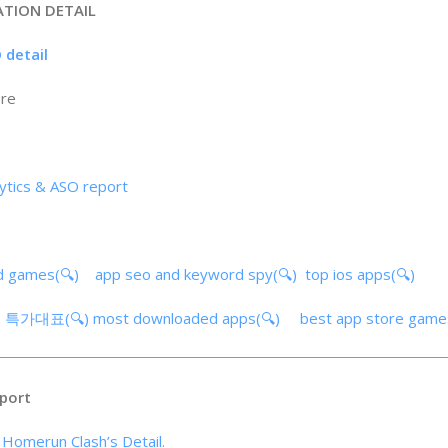
ATION DETAIL
detail
ore
ics & ASO report
d games(🔍)
app seo and keyword spy(🔍)
top ios apps(🔍)
프 - 특가대표(🔍)
most downloaded apps(🔍)
best app store gam
port
 Homerun Clash’s Detail.