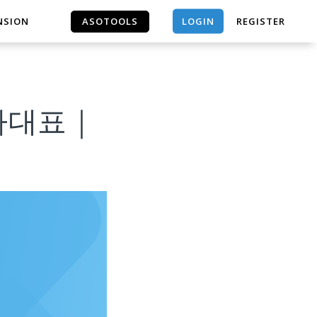
LOGIN
NSION
ASOTOOLS
REGISTER
ASOTOOLS
- 특가대표｜