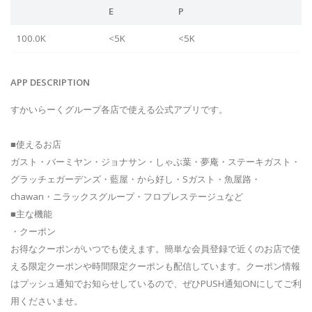
E
P
100.0K
<5K
<5K
APP DESCRIPTION
すかいらーくグループ各店で使える公式アプリです。
■使えるお店
ガスト・バーミヤン・ジョナサン・しゃぶ葉・夢庵・ステーキガスト・
グラッチェガーデンズ・藍屋・から好し・Sガスト・魚屋路・
chawan・ニラックスグループ・フロプレステージュなど
■主な機能
・クーポン
お得なクーポンがいつでも使えます。簡単な会員登録で近くのお店で使
える限定クーポンや時間限定クーポンも配信しています。クーポン情報
はプッシュ通知でお知らせしているので、ぜひPUSH通知ONにしてご利
用くださいませ。