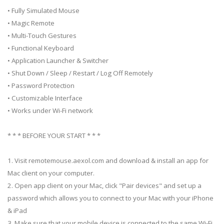
• Fully Simulated Mouse
• Magic Remote
• Multi-Touch Gestures
• Functional Keyboard
• Application Launcher & Switcher
• Shut Down / Sleep / Restart / Log Off Remotely
• Password Protection
• Customizable Interface
• Works under Wi-Fi network
* * * BEFORE YOUR START * * *
1. Visit remotemouse.aexol.com and download & install an app for
Mac client on your computer.
2. Open app client on your Mac, click "Pair devices" and set up a
password which allows you to connect to your Mac with your iPhone
& iPad
3. Make sure that your mobile device is connected to the same Wi-Fi