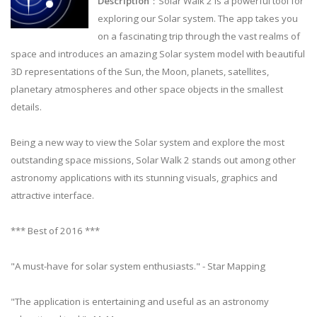
Description
：Solar Walk 2 is a powerful tool for
exploring our Solar system. The app takes you
on a fascinating trip through the vast realms of
space and introduces an amazing Solar system model with beautiful
3D representations of the Sun, the Moon, planets, satellites,
planetary atmospheres and other space objects in the smallest
details.
Being a new way to view the Solar system and explore the most
outstanding space missions, Solar Walk 2 stands out among other
astronomy applications with its stunning visuals, graphics and
attractive interface.
*** Best of 2016 ***
"A must-have for solar system enthusiasts." - Star Mapping
"The application is entertaining and useful as an astronomy