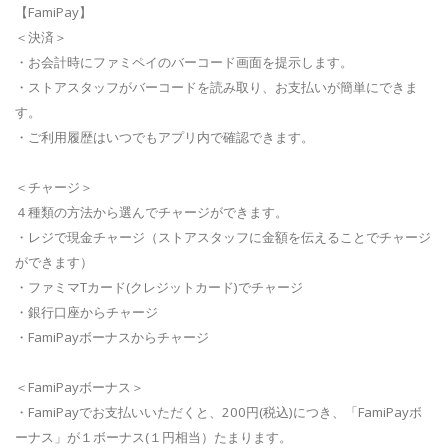
【FamiPay】
＜決済＞
・お会計時にファミペイのバーコード画面を提示します。
・ストアスタッフがバーコードを読み取り、お支払いが簡単にできま
す。
・ご利用履歴はいつでもアプリ内で確認できます。
＜チャージ＞
４種類の方法から選んでチャージができます。
・レジで現金チャージ（ストアスタッフに金額を伝えることでチャージ
ができます）
・ファミマTカード(クレジットカード)でチャージ
・銀行口座からチャージ
・FamiPayボーナスからチャージ
＜FamiPayボーナス＞
・FamiPayでお支払いいただくと、200円(税込)につき、「FamiPayボ
ーナス」が１ボーナス(１円相当）たまります。