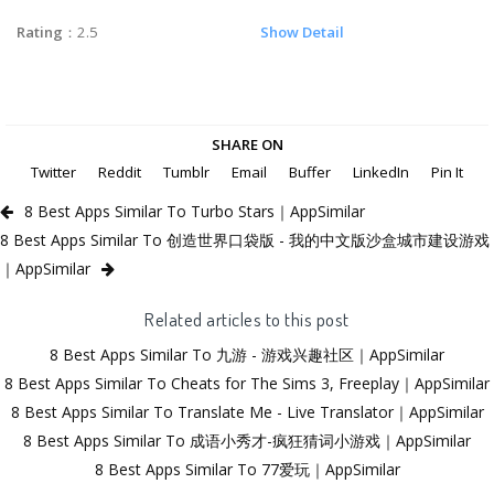
Rating
：2.5
Show Detail
SHARE ON
Twitter
Reddit
Tumblr
Email
Buffer
LinkedIn
Pin It
8 Best Apps Similar To Turbo Stars｜AppSimilar
8 Best Apps Similar To 创造世界口袋版 - 我的中文版沙盒城市建设游戏
｜AppSimilar
Related articles to this post
8 Best Apps Similar To 九游 - 游戏兴趣社区｜AppSimilar
8 Best Apps Similar To Cheats for The Sims 3, Freeplay｜AppSimilar
8 Best Apps Similar To Translate Me - Live Translator｜AppSimilar
8 Best Apps Similar To 成语小秀才-疯狂猜词小游戏｜AppSimilar
8 Best Apps Similar To 77爱玩｜AppSimilar