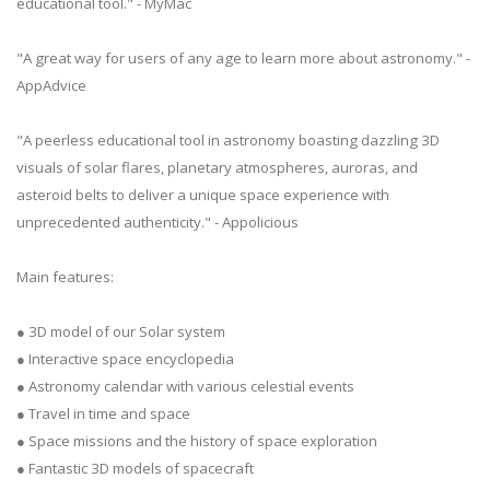
educational tool." - MyMac
"A great way for users of any age to learn more about astronomy." -
AppAdvice
"A peerless educational tool in astronomy boasting dazzling 3D
visuals of solar flares, planetary atmospheres, auroras, and
asteroid belts to deliver a unique space experience with
unprecedented authenticity." - Appolicious
Main features:
● 3D model of our Solar system
● Interactive space encyclopedia
● Astronomy calendar with various celestial events
● Travel in time and space
● Space missions and the history of space exploration
● Fantastic 3D models of spacecraft