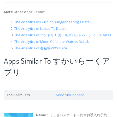
More Other Apps
’
Report
The Analytics of Guild of Dungeoneering’s Detail.
The Analytics of Kakao T’s Detail.
The Analytics of バンドリ！ ガールズバンドパーティ！’s Detail.
The Analytics of Moon Calendar Watch’s Detail.
The Analytics of 養豬場MIX’s Detail.
Apps
Similar To すかいらーくア
プリ
Top 8 Similars
More Similar Apps
Name
：ミュゼパスポート－簡単お手入れ予約、