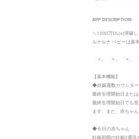
APP DESCRIPTION
＼1500万DL(※)
ルナルナ ベビーは基
゜.+:。゜.+:。゜.+:。゜
【基本機能】
◆妊娠週数カウンター
最終生理開始日または
最終生理開始日でも登
ます。また、赤ちゃん
◆今日の赤ちゃん
妊娠初期の妊娠3週目