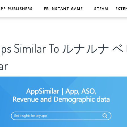
APP PUBLISHERS
FB INSTANT GAME
STEAM
EXTE
 Apps Similar To ルナル
ar