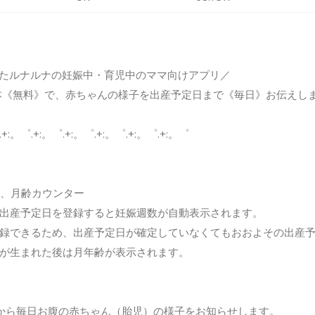
突破したルナルナの妊娠中・育児中のママ向けアプリ／
本《無料》で、赤ちゃんの様子を出産予定日まで《毎日》お伝えし
.+:。゜.+:。゜.+:。゜.+:。゜.+:。゜.+:。゜
、月齢カウンター
出産予定日を登録すると妊娠週数が自動表示されます。
録できるため、出産予定日が確定していなくてもおおよその出産
が生まれた後は月年齢が表示されます。
から毎日お腹の赤ちゃん（胎児）の様子をお知らせします。