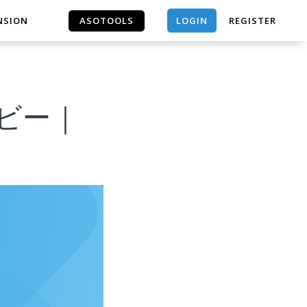
LOGIN
NSION
ASOTOOLS
REGISTER
ASOTOOLS
ナ ベビー｜