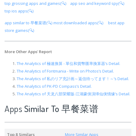
top grossing apps and games(🔍)
app seo and keyword spy(🔍)
top ios apps(🔍)
app similar to 早餐菜谱(🔍)
most downloaded apps(🔍)
best app
store games(🔍)
More Other Apps
’
Report
The Analytics of 極速換算 - 單位和貨幣匯率換算器’s Detail.
The Analytics of Fontmania - Write on Photos’s Detail.
The Analytics of 私のリア充計画～返信待ってます！～’s Detail.
The Analytics of PK-PD Compass’s Detail.
The Analytics of 天龙八部荣耀版-江湖豪侠演绎仙侠情缘’s Detail.
Apps
Similar To 早餐菜谱
Top 8 Similars
More Similar Apps