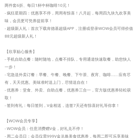
两件套6折、每日1杯中杯咖啡10元！
- 疯狂星期四：优惠享不停，周周有惊喜！八月起，每周四九块九欢享美
味，会员更可凭券提前享！
- 超级新人礼：首次下载肯德基超级APP，注册或登录WOW会员可得价值
88元超级新人礼！
【欣享贴心服务】
- 手机自助点餐：随时随地，点餐不排队，专用通道快速取餐，助您快人
一步！
- 宅急送外卖订餐：早餐、午餐、晚餐、下午茶、夜宵、咖啡…… 应有尽
有，天天优惠。美味准时送上门，尽情送自在！
- 优惠券：堂食、外卖、自助点餐，优惠券三合一，官方版优惠券轻松获
取！
- 签到有礼：每日签到，V金相送，连签7天还有惊喜好礼等你拿！
【WOW会员专享】
- WOW会员：任意消费赠V金，好礼兑不停！
- 周二会员日：会员仅需999V金兑换美食优惠券，每周二即可乐享美味