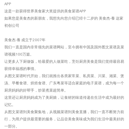
APP
这是一款获得世界美食家大奖提供的美食菜谱APP
如果您是美食杰的新朋友，我想先向您介绍已经十二岁的 美食杰-養 这家
初创公司
美食杰-養 成立于2007年
我们一直是国内非常领先的菜谱网站，至今拥有中国及国外图文菜谱及菜
谱视频100万篇。
让更多人下厨做饭，给最爱的人做菜吃，烹饪厨房美食是我们觉得最容易
获得幸福感的事情。
从图文菜谱时代开始，我们就推出各类家常菜、私房菜、川菜、湘菜、煲
汤、早餐食谱、烘焙食谱、广东粤菜等适合家庭的电子菜谱，成为每一个
厨房妈妈的好帮手，炒菜煮菜超简单。
这里还让厨房妈妈成为了美厨娘，让食材的味道传递在生活中成为最好的
记忆。
从图文菜谱到美食聚集地，从视频菜谱到美食直播，我们一直不断努力前
行，为用户提供最需要的服务，让品尝美食美味成为我们生活中最美好的
一部分。