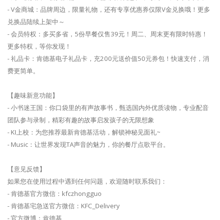
- V金商城：品牌周边，限量礼物，还有专享优惠券仅限V金兑换哦！更多
兑换品陆续上架中～
- 会员特权：多买多省，5份早餐仅售39元！周二、周末更有限时特惠！
更多特权，等你发现！
- 礼品卡：肯德基电子礼品卡，充200元送价值50元券包！快速支付，消
费更简单。
【趣味新意功能】
- 小书迷王国：你口袋里的有声故事书，甄选国内外优质读物，专业配音
团队参与录制，精彩有趣的故事启发孩子的无限想象
- KI上校：为您推荐最新肯德基活动，解锁神秘见面礼~
- Music：让世界发现TA声音的魅力，你的餐厅点歌平台。
【意见反馈】
如果您在使用过程中遇到任何问题，欢迎随时联系我们：
- 肯德基官方微信：kfczhongguo
- 肯德基宅急送官方微信：KFC_Delivery
- 官方微博：肯德基