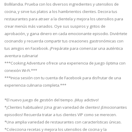
Bollilandia. Prueba con los diversos ingredientes y utensilios de
cocina, y sirve tus platos a los hambrientos clientes. Decora tus
restaurantes para atraer a la clientela y mejora los utensilios para
crear menús más variados. Oye sus suspiros y gritos de
aprobación, y gana dinero en cada emocionante episodio. Diviértete
cocinando y recuerda compartir tus creaciones gastronómicas con
tus amigos en Facebook. ¡Prepárate para comenzar una auténtica
aventura culinaria!
***Cooking Adventure ofrece una experiencia de juego óptima con
conexión Wi-Fi.***
***Inicia sesión con tu cuenta de Facebook para disfrutar de una
experiencia culinaria completa.***
*El nuevo juego de gestión del tiempo. ¡Muy adictivo!
*¡Clientes habituales! ¡Una gran variedad de clientes! ¡Emocionantes
episodios! Recuerda tratar a tus clientes VIP como se merecen.
*Una amplia variedad de restaurantes con características únicas.
*Colecciona recetas y mejora los utensilios de cocina y la