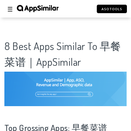
☰
ASOTOOLS
8 Best Apps Similar To 早餐
菜谱｜AppSimilar
Top Grossing Apps: 早餐菜谱