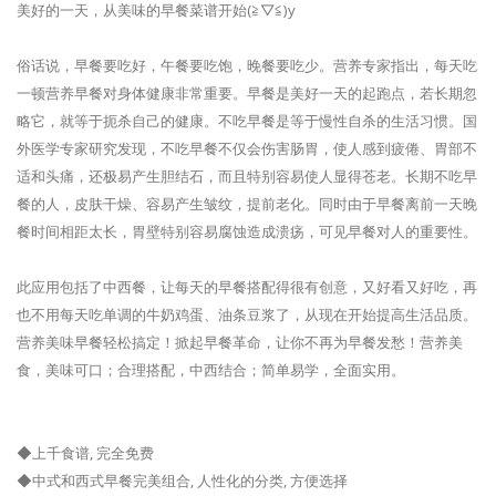
美好的一天，从美味的早餐菜谱开始(≧▽≦)y
俗话说，早餐要吃好，午餐要吃饱，晚餐要吃少。营养专家指出，每天吃
一顿营养早餐对身体健康非常重要。早餐是美好一天的起跑点，若长期忽
略它，就等于扼杀自己的健康。不吃早餐是等于慢性自杀的生活习惯。国
外医学专家研究发现，不吃早餐不仅会伤害肠胃，使人感到疲倦、胃部不
适和头痛，还极易产生胆结石，而且特别容易使人显得苍老。长期不吃早
餐的人，皮肤干燥、容易产生皱纹，提前老化。同时由于早餐离前一天晚
餐时间相距太长，胃壁特别容易腐蚀造成溃疡，可见早餐对人的重要性。
此应用包括了中西餐，让每天的早餐搭配得很有创意，又好看又好吃，再
也不用每天吃单调的牛奶鸡蛋、油条豆浆了，从现在开始提高生活品质。
营养美味早餐轻松搞定！掀起早餐革命，让你不再为早餐发愁！营养美
食，美味可口；合理搭配，中西结合；简单易学，全面实用。
◆上千食谱, 完全免费
◆中式和西式早餐完美组合, 人性化的分类, 方便选择