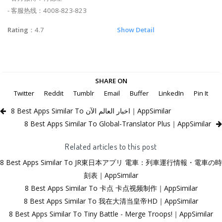
- 客服热线：4008-823-823
Rating
：4.7
Show Detail
SHARE ON
Twitter
Reddit
Tumblr
Email
Buffer
LinkedIn
Pin It
8 Best Apps Similar To اخبار العالم الآن｜AppSimilar
8 Best Apps Similar To Global-Translator Plus｜AppSimilar
Related articles to this post
8 Best Apps Similar To JR東日本アプリ 電車：列車運行情報・電車の時
刻表｜AppSimilar
8 Best Apps Similar To 卡点 卡点视频制作｜AppSimilar
8 Best Apps Similar To 我在大清当皇帝HD｜AppSimilar
8 Best Apps Similar To Tiny Battle - Merge Troops!｜AppSimilar