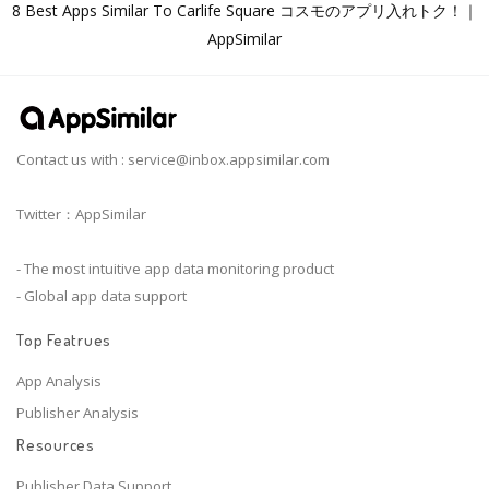
8 Best Apps Similar To Carlife Square コスモのアプリ入れトク！｜
AppSimilar
Contact us with :
service@inbox.appsimilar.com
Twitter：AppSimilar
- The most intuitive app data monitoring product
- Global app data support
Top Featrues
App Analysis
Publisher Analysis
Resources
Publisher Data Support