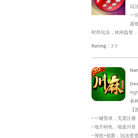
玩
一
超
时尚玩法，休闲益智，
Rating
：
Na
Des
h
各
【
• 一键登录，无需注
• 地方特色，地道川
• 传统+创新，玩法