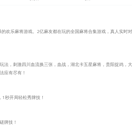
火爆的欢乐麻将游戏。2亿麻友都在玩的全国麻将合集游戏，真人实时
玩法，刺激四川血流换三张，血战，湖北卡五星麻将，贵阳捉鸡，
法应有尽有！
，1秒开局轻松秀牌技！
磋牌技！