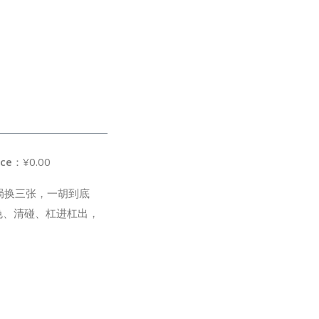
ice
：¥0.00
局换三张，一胡到底
色、清碰、杠进杠出，