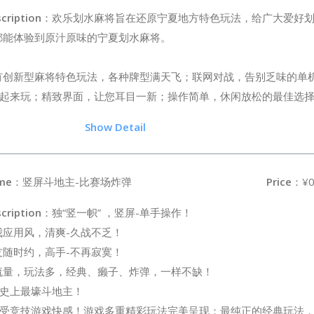
cription
：欢乐划水麻将旨在还原宁夏地方特色玩法，给广大爱好
都能体验到原汁原味的宁夏划水麻将。
有创新型麻将特色玩法，各种牌型满天飞；联网对战，告别乏味的单
起来玩；精致界面，让您耳目一新；操作简单，休闲放松的最佳选
.5
Show Detail
me
：竖屏斗地主-比赛场炸弹
Price
：¥0
cription
：独“竖一帜” ，竖屏-单手操作！
我应用风，清爽-久战不乏！
友随时约，高手-不再寂寞！
流量，玩法多，经典、癞子、炸弹，一样不缺！
史上最壕斗地主！
受竞技游戏快感！游戏多重精彩玩法完美呈现：最纯正的经典玩法