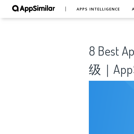
APPS INTELLIGENCE
8 Best
级｜AppS