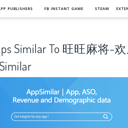
APP PUBLISHERS
FB INSTANT GAME
STEAM
EXTE
 Apps Similar To 旺旺麻
imilar