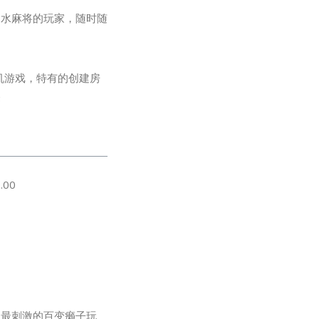
划水麻将的玩家，随时随
机游戏，特有的创建房
择
.00
，最刺激的百变癞子玩