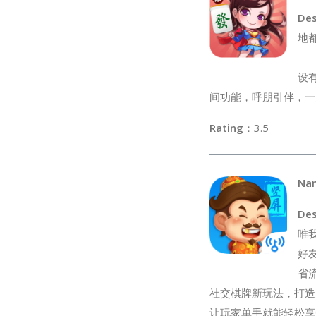
Des
地
设
间功能，呼朋引伴，一
Rating
：3
Na
Des
唯
好
省
社交棋牌新玩法，打造
让玩家单手就能轻松享