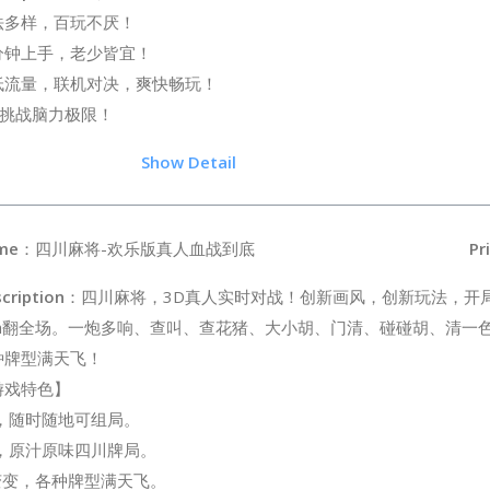
法多样，百玩不厌！
分钟上手，老少皆宜！
低流量，联机对决，爽快畅玩！
挑战脑力极限！
3.5
Show Detail
me
：四川麻将-欢乐版真人血战到底
Pr
cription
：四川麻将，3D真人实时对战！创新画风，创新玩法，开
igh翻全场。一炮多响、查叫、查花猪、大小胡、门清、碰碰胡、清一
种牌型满天飞！
游戏特色】
册，随时随地可组局。
音，原汁原味四川牌局。
变变变，各种牌型满天飞。