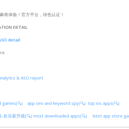
麻将体验！官方平台，绿色认证！
ATION DETAIL
 detail
ore
tics & ASO report
d games(🔍)
app seo and keyword spy(🔍)
top ios apps(🔍)
旺麻将-欢乐新升级(🔍)
most downloaded apps(🔍)
best app store g