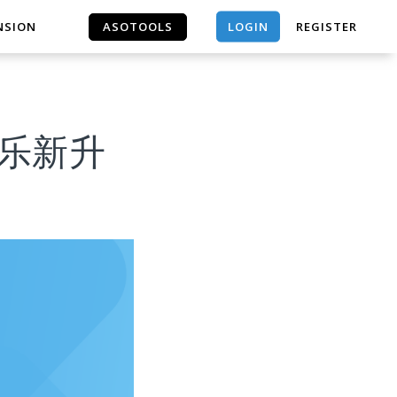
LOGIN
NSION
ASOTOOLS
REGISTER
ASOTOOLS
将-欢乐新升