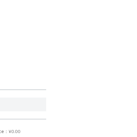
ce
：¥0.00