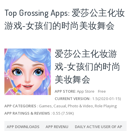
Top Grossing Apps: 爱莎公主化妆
游戏-女孩们的时尚美妆舞会
爱莎公主化妆游
戏-女孩们的时尚
美妆舞会
APP STORE
: App Store Free
CURRENT VERSION
: 1.5(2020-01-15)
APP CATEGORIES
: Games, Casual, Photo & Video, Role Playing
APP RATINGS & REVIEWS
: 0.55 (7.59K)
APP DOWNLOADS
APP REVENU
DAILY ACTIVE USER OF AP