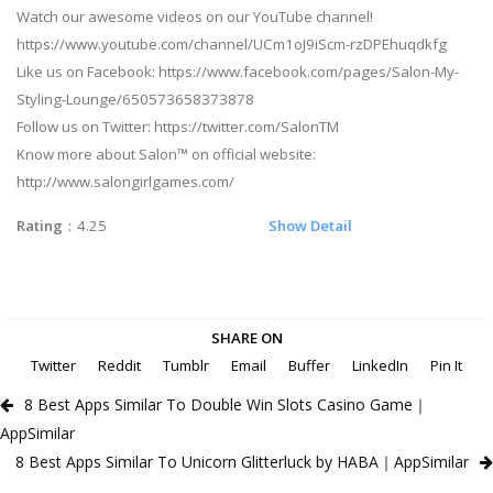
Watch our awesome videos on our YouTube channel!
https://www.youtube.com/channel/UCm1oJ9iScm-rzDPEhuqdkfg
Like us on Facebook: https://www.facebook.com/pages/Salon-My-
Styling-Lounge/650573658373878
Follow us on Twitter: https://twitter.com/SalonTM
Know more about Salon™ on official website:
http://www.salongirlgames.com/
Rating
：4.25
Show Detail
SHARE ON
Twitter
Reddit
Tumblr
Email
Buffer
LinkedIn
Pin It
8 Best Apps Similar To Double Win Slots Casino Game｜
AppSimilar
8 Best Apps Similar To Unicorn Glitterluck by HABA｜AppSimilar