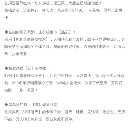
首周送至尊红将：如来佛祖，唐三藏，大鹏金翅雕随你挑！
超强法宝：定海神针、哮天犬、芭蕉扇7天即送……不花钱，照样玩出爽
快！
◆会抛媚眼的手游，主机级细节【品质】！
采用【拟真骨骼皮肤技术】，人物动态精至发梢，战斗动作逐帧优化：会
嗔会笑会抛媚眼的立体卡牌。华丽的技能特效，震撼的打击效果，西游风
华，少年无双！
◆极致画质【美】不胜收！
独创【动态卷轴式场景】：仙云层层打开，天宫隐约可见…超一线大神监
制，200名顶级画师倾心打造1348幅人物场景，张张可做壁纸，万里西
游路，一步一美景！
◆弹幕抢红包，【潮】爆新社交!
首款实现【弹幕聊天】的卡牌手游：聊天、吐槽、刷弹幕、抢红包，无所
不能！万人聊天嗨到爆，西游从此不孤单。