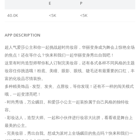
E
P
40.0K
<5K
<5K
APP DESCRIPTION
超人气爱莎公主和你一起挑战超时尚妆容，华丽变身成为舞会上惊艳全场
的焦点！还在等什么？快来和我们一起华丽变身秀出自我吧！
这里有时尚造型师帮你私人订制完美妆容，还有各式各样不同风格的主题
妆容任你挑选哦！粉底、美瞳、眼影、眼线、睫毛还有最重要的口红，丰
富的化妆品尽情装扮。
多种精美饰品 - 发型、发夹、点唇妆，等你发现！还有不一样的闯关模式
哦，一起变漂亮吧！
- 时尚秀场，万众瞩目。和爱莎小公主一起装扮属于自己风格的独特妆
容。
- 彩妆达人，造型大师。一起和小伙伴进行妆容大比拼，看看谁是舞台上
最美的公主。
- 完美妆容，秀出自我。想成为派对上全场瞩目的焦点吗？快来和我们一