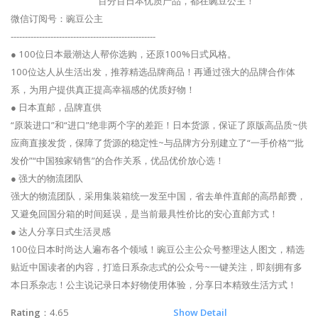
百分百日本优质产品，都在豌豆公主！
微信订阅号：豌豆公主
---------------------------------------------------
● 100位日本最潮达人帮你选购，还原100%日式风格。
100位达人从生活出发，推荐精选品牌商品！再通过强大的品牌合作体
系，为用户提供真正提高幸福感的优质好物！
● 日本直邮，品牌直供
“原装进口”和“进口”绝非两个字的差距！日本货源，保证了原版高品质~供
应商直接发货，保障了货源的稳定性~与品牌方分别建立了“一手价格”“批
发价”“中国独家销售”的合作关系，优品优价放心选！
● 强大的物流团队
强大的物流团队，采用集装箱统一发至中国，省去单件直邮的高昂邮费，
又避免回国分箱的时间延误，是当前最具性价比的安心直邮方式！
● 达人分享日式生活灵感
100位日本时尚达人遍布各个领域！豌豆公主公众号整理达人图文，精选
贴近中国读者的内容，打造日系杂志式的公众号~一键关注，即刻拥有多
本日系杂志！公主说记录日本好物使用体验，分享日本精致生活方式！
Rating
：4.65
Show Detail