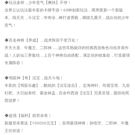
◆玩法多样，少年意气【爽快】不停！
业界公认玩法最丰富的卡牌手游！69种创新玩法，两周更新一个新版
本。闯天关，斗法宝，夺奇珍…棒打凌霄殿，脚踏九重天，战出你的少年
意气！
◆百名神将【养成】，战术阵容千变万化！
齐天大圣、牛魔王、二郎神……这些耳熟能详的经典西游角色与你并肩作
战！人妖仙三界集结，上百个神将自由搭配，满足你的收集欲，打造最强
专属阵容！
◆驾驭神【奇】法宝，战天斗地！
丰富的【驾驭乐趣】，酷炫的【法宝连击】。定海神针、玲珑宝塔、九齿
钉耙、大日如来经、紫金钵盂…百余件西游【法宝】完美呈现，圆你叱咤
西游梦！
◆超强【福利】前所未有！
新服登录累送【100000元宝】；首周最强神将：孙悟空、二郎神、牛魔
王任你选！