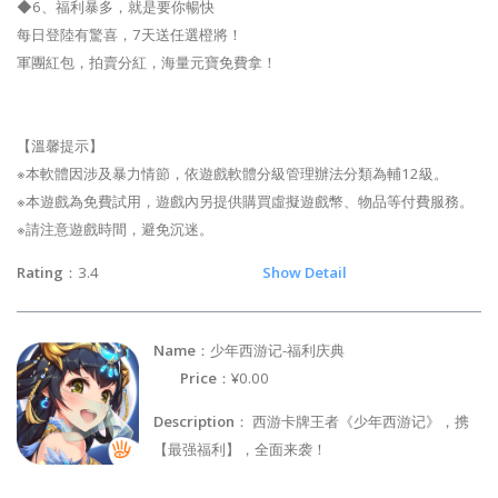
◆6、福利暴多，就是要你暢快
每日登陸有驚喜，7天送任選橙將！
軍團紅包，拍賣分紅，海量元寶免費拿！
【溫馨提示】
※本軟體因涉及暴力情節，依遊戲軟體分級管理辦法分類為輔12級。
※本遊戲為免費試用，遊戲內另提供購買虛擬遊戲幣、物品等付費服務。
※請注意遊戲時間，避免沉迷。
Rating
：3.4
Show Detail
Name
：少年西游记-福利庆典
Price
：¥0.00
Description
： 西游卡牌王者《少年西游记》，携
【最强福利】，全面来袭！