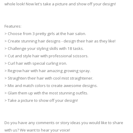
whole look! Now let's take a picture and show off your design!
Features:
> Choose from 3 pretty girls at the hair salon.
> Create stunning hair designs - design their hair as they like!
> Challenge your styling skills with 18 tasks.
> Cut and style hair with professional scissors.
> Curl hair with special curling iron.
> Regrow hair with hair amazing growing spray.
> Straighten their hair with cool mist straightener.
> Mix and match colors to create awesome designs.
> Glam them up with the most stunning outfits.
> Take a picture to show off your design!
Do you have any comments or story ideas you would like to share
with us? We want to hear your voice!