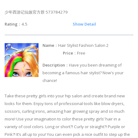
少年西游记仙族官方群 573784279
Rating
：4.5
Show Detail
Name
：Hair Stylist Fashion Salon 2
Price
：Free
Description
：Have you been dreaming of
becoming a famous hair stylist? Now's your
chance!
Take these pretty girls into your hip salon and create brand new
looks for them. Enjoy tons of professional tools like blow dryers,
scissors, curling irons, amazing hair growing spray and so much
more! Use your imagination to color these pretty girls’ hair in a
variety of cool colors. Long or short?! Curly or straight?! Purple or
Pink?! It’s all up to you! You can even pick a nice outfit to step up the