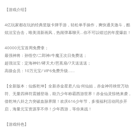
【游戏介绍】
4亿玩家都在玩的经典竖版卡牌手游，轻松单手操作，爽快通关激斗，酷
炫法宝合击，唯美清新画风，热闹弹幕聊天…你不可以错过的年度爆款！
40000元宝首周免费拿；
最强神将：孙悟空/二郎神/牛魔王次日免费送；
超强法宝：定海神针/哮天犬/芭蕉扇/7天送送送；
高级会员：10万元宝/ VIP6免费升级……
【全新版本：仙炼乾坤】全新赤金星君八仙·何仙姑，赤金神符殃世万劫
符、无量四禅符震撼登场，助力少年称霸西游世界！赤金仙灵惊艳来袭，
借乾坤八卦之力突破血脉界限！欢庆616少年节，多项福利活动同步开
启，海量元宝资源享不停！少年西游，等你来战！
【游戏特色】