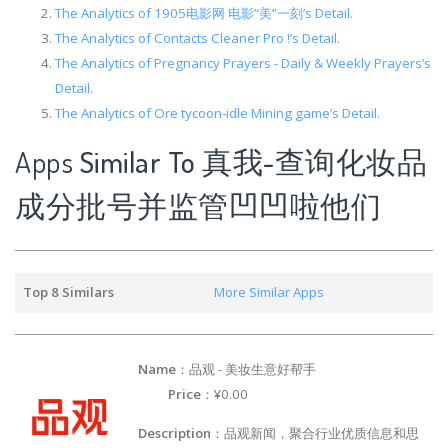
The Analytics of 1905电影网 电影“美”一刻’s Detail.
The Analytics of Contacts Cleaner Pro !’s Detail.
The Analytics of Pregnancy Prayers - Daily & Weekly Prayers’s
Detail.
The Analytics of Ore tycoon-idle Mining game’s Detail.
Apps
Similar To 真我-查询化妆品
成分批号并监管凹凹啦他们
Top 8 Similars
More Similar Apps
Name
：品观 - 美妆生意好帮手
Price
：¥0.00
Description
：品观新闻，聚合行业优质信息和思