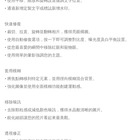
• 使用平移、縮放和旋轉設置微調文字位置。
• 通過新增定製文字或標誌新增水印。
快速修復
• 裁切、拉直、旋轉並翻轉相片，獲得亮眼構圖。
• 使用自動修復選項，按一下即可調整對比度、曝光度及白平衡設置。
• 從您最喜愛的瞬間中移除紅眼和寵物眼。
• 使用簡單的暈影強調您的主題。
套用模糊
• 將焦點轉移到特定元素，並用徑向模糊混合背景。
• 強化圖像並使用全面模糊功能創建運動感。
移除噪訊
• 去除顆粒感或減低顏色噪訊，獲得水晶般清晰的圖片。
• 銳化細節讓您的照片看起來最美觀。
透視修正