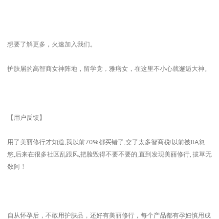
想要了解更多，火速加入我们。
护肤届的高智商女神阵地，留学党，雅痞女，在这里不小心就邂逅大神。
【用户反馈】
用了美丽修行才知道,我以前70%都买错了,交了太多智商税!以前被BA忽
悠,后来在很多社区乱跟风,把脸毁得不要不要的,直到发现美丽修行, 拔草无
数阿！
自从怀孕后，不敢用护肤品，还好有美丽修行，每个产品都有孕妇慎用成