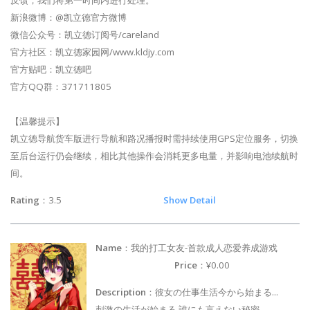
新浪微博：@凯立德官方微博
微信公众号：凯立德订阅号/careland
官方社区：凯立德家园网/www.kldjy.com
官方贴吧：凯立德吧
官方QQ群：371711805
【温馨提示】
凯立德导航货车版进行导航和路况播报时需持续使用GPS定位服务，切换
至后台运行仍会继续，相比其他操作会消耗更多电量，并影响电池续航时
间。
Rating
：3.5
Show Detail
Name
：我的打工女友-首款成人恋爱养成游戏
Price
：¥0.00
Description
：彼女の仕事生活今から始まる...
刺激の生活が始まる,誰にも言えない秘密...