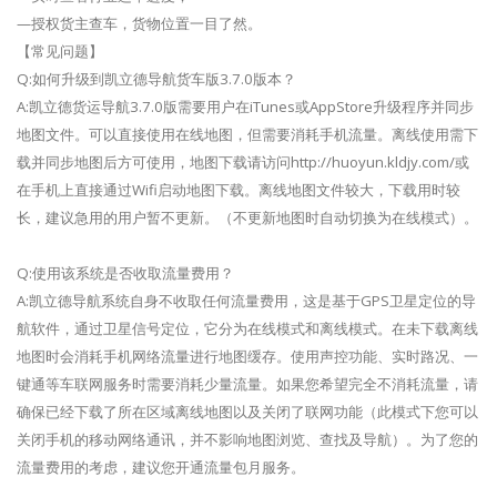
—授权货主查车，货物位置一目了然。
【常见问题】
Q:如何升级到凯立德导航货车版3.7.0版本？
A:凯立德货运导航3.7.0版需要用户在iTunes或AppStore升级程序并同步
地图文件。可以直接使用在线地图，但需要消耗手机流量。离线使用需下
载并同步地图后方可使用，地图下载请访问http://huoyun.kldjy.com/或
在手机上直接通过Wifi启动地图下载。离线地图文件较大，下载用时较
长，建议急用的用户暂不更新。（不更新地图时自动切换为在线模式）。
Q:使用该系统是否收取流量费用？
A:凯立德导航系统自身不收取任何流量费用，这是基于GPS卫星定位的导
航软件，通过卫星信号定位，它分为在线模式和离线模式。在未下载离线
地图时会消耗手机网络流量进行地图缓存。使用声控功能、实时路况、一
键通等车联网服务时需要消耗少量流量。如果您希望完全不消耗流量，请
确保已经下载了所在区域离线地图以及关闭了联网功能（此模式下您可以
关闭手机的移动网络通讯，并不影响地图浏览、查找及导航）。为了您的
流量费用的考虑，建议您开通流量包月服务。