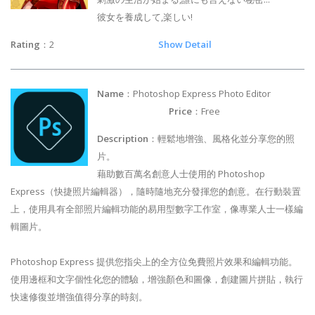
彼女を養成して,楽しい!
Rating
：2
Show Detail
Name
：Photoshop Express Photo Editor
Price
：Free
Description
：輕鬆地增強、風格化並分享您的照
片。
藉助數百萬名創意人士使用的 Photoshop
Express（快捷照片編輯器），隨時隨地充分發揮您的創意。在行動裝置
上，使用具有全部照片編輯功能的易用型數字工作室，像專業人士一樣編
輯圖片。
Photoshop Express 提供您指尖上的全方位免費照片效果和編輯功能。
使用邊框和文字個性化您的體驗，增強顏色和圖像，創建圖片拼貼，執行
快速修復並增強值得分享的時刻。