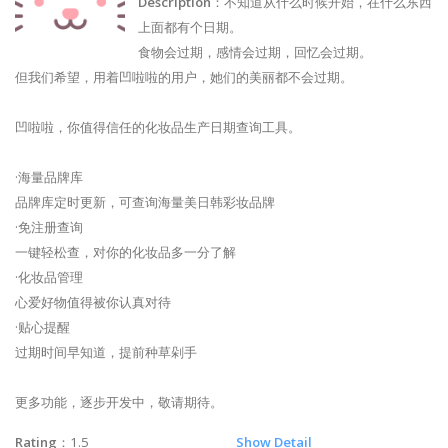
Description
：不知道从什么时候开始，在什么东西
上面都有个日期。
食物会过期，感情会过期，回忆会过期。
但我们希望，用着凹啦啦的用户，她们的美丽都不会过期。
凹啦啦，你值得信任的化妆品生产日期查询工具。
·海量品牌库
品牌库定时更新，可查询海量美日韩彩妆品牌
·免注册查询
一键轻松查，对你的化妆品多一分了解
·化妆品管理
心爱好物值得被你认真对待
·贴心提醒
过期时间早知道，提前种草剁手
更多功能，逐步开发中，敬请期待。
Rating
：1.5
Show Detail