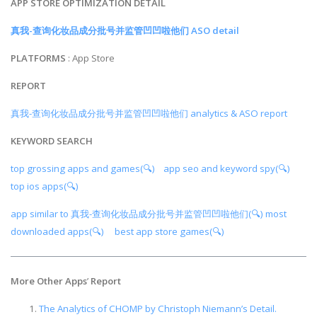
APP STORE OPTIMIZATION DETAIL
真我-查询化妆品成分批号并监管凹凹啦他们 ASO detail
PLATFORMS
: App Store
REPORT
真我-查询化妆品成分批号并监管凹凹啦他们 analytics & ASO report
KEYWORD SEARCH
top grossing apps and games(🔍)
app seo and keyword spy(🔍)
top ios apps(🔍)
app similar to 真我-查询化妆品成分批号并监管凹凹啦他们(🔍)
most
downloaded apps(🔍)
best app store games(🔍)
More Other Apps
’
Report
The Analytics of CHOMP by Christoph Niemann’s Detail.