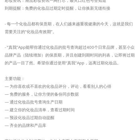
彩妆资讯：潮流彩妆资讯一网打尽，最火口红色号全知道
到期提醒：免费的化妆品过期定时提醒，让你换新无缝衔接
- 每一个化妆品都有保质期，在人们越来越重视健康的今天，这就是我们
需要关注的“化妆品有效期”。
- “真我”App能帮你通过化妆品的批号查询超过400个日常品牌，甚至小众
品牌产品（陆续增加）的保质期，并且创建到期时间的列表，让即将过期
的产品一目了然。希望你通过使用“真我”App，远离过期化妆品。
主要功能：
— 为你喜欢或不喜欢的化妆品评分，评论，看看别人的心得
— 免费的服务，让你方便的备份同步数据
— 通过化妆品批号查询生产日期
— 建立你的化妆品清单，查看过期时间
— 预设化妆品过期自动提醒
— 齐全的品牌和产品库