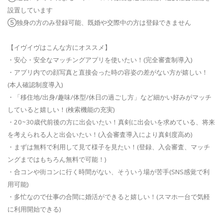
設置しています
⑤独身の方のみ登録可能、既婚や交際中の方は登録できません
【イヴイヴはこんな方にオススメ】
・安心・安全なマッチングアプリを使いたい！(完全審査制導入)
・アプリ内での顔写真と直接会った時の容姿の差がない方が嬉しい！
(本人確認制度導入)
・「移住地/出身/趣味/体型/休日の過ごし方」など細かい好みがマッチ
していると嬉しい！(検索機能の充実)
・20~30歳代前後の方に出会いたい！真剣に出会いを求めている、将来
を考えられる人と出会いたい！(入会審査導入により真剣度高め)
・まずは無料で利用して見て様子を見たい！(登録、入会審査、マッチ
ングまではもちろん無料で可能！)
・合コンや街コンに行く時間がない、そういう場が苦手(SNS感覚で利
用可能)
・多忙なので仕事の合間に婚活ができると嬉しい！(スマホ一台で気軽
に利用開始できる)