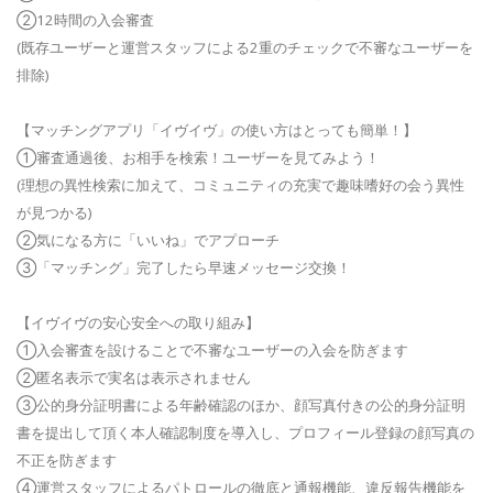
②12時間の入会審査
(既存ユーザーと運営スタッフによる2重のチェックで不審なユーザーを
排除)
【マッチングアプリ「イヴイヴ」の使い方はとっても簡単！】
①審査通過後、お相手を検索！ユーザーを見てみよう！
(理想の異性検索に加えて、コミュニティの充実で趣味嗜好の会う異性
が見つかる)
②気になる方に「いいね」でアプローチ
③「マッチング」完了したら早速メッセージ交換！
【イヴイヴの安心安全への取り組み】
①入会審査を設けることで不審なユーザーの入会を防ぎます
②匿名表示で実名は表示されません
③公的身分証明書による年齢確認のほか、顔写真付きの公的身分証明
書を提出して頂く本人確認制度を導入し、プロフィール登録の顔写真の
不正を防ぎます
④運営スタッフによるパトロールの徹底と通報機能、違反報告機能を