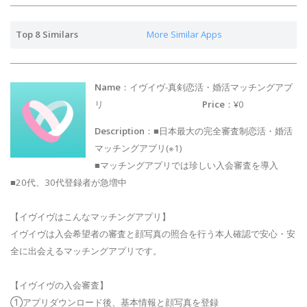
Top 8 Similars
More Similar Apps
Name
：イヴイヴ-真剣恋活・婚活マッチングアプ
リ
Price
：¥0
Description
：■日本最大の完全審査制恋活・婚活
マッチングアプリ(※1)
■マッチングアプリでは珍しい入会審査を導入
■20代、30代登録者が急増中
【イヴイヴはこんなマッチングアプリ】
イヴイヴは入会希望者の審査と顔写真の照合を行う本人確認で安心・安
全に出会えるマッチングアプリです。
【イヴイヴの入会審査】
①アプリダウンロード後、基本情報と顔写真を登録