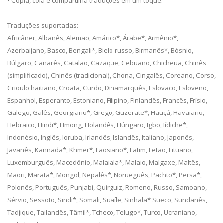
• Copia, cola e compartilha traduções em um toque.
Traduções suportadas:
Africâner, Albanês, Alemão, Amárico*, Árabe*, Armênio*,
Azerbaijano, Basco, Bengali*, Bielo-russo, Birmanês*, Bósnio,
Búlgaro, Canarês, Catalão, Cazaque, Cebuano, Chicheua, Chinês
(simplificado), Chinês (tradicional), Chona, Cingalês, Coreano, Corso,
Crioulo haitiano, Croata, Curdo, Dinamarquês, Eslovaco, Esloveno,
Espanhol, Esperanto, Estoniano, Filipino, Finlandês, Francês, Frísio,
Galego, Galês, Georgiano*, Grego, Guzerate*, Hauçá, Havaiano,
Hebraico, Hindi*, Hmong, Holandês, Húngaro, Igbo, Iídiche*,
Indonésio, Inglês, Ioruba, Irlandês, Islandês, Italiano, Japonês,
Javanês, Kannada*, Khmer*, Laosiano*, Latim, Letão, Lituano,
Luxemburguês, Macedônio, Malaiala*, Malaio, Malgaxe, Maltês,
Maori, Marata*, Mongol, Nepalês*, Norueguês, Pachto*, Persa*,
Polonês, Português, Punjabi, Quirguiz, Romeno, Russo, Samoano,
Sérvio, Sessoto, Sindi*, Somali, Suaíle, Sinhala* Sueco, Sundanês,
Tadjique, Tailandês, Tâmil*, Tcheco, Telugo*, Turco, Ucraniano,