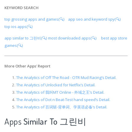
KEYWORD SEARCH
top grossing apps and games(🔍)
app seo and keyword spy(🔍)
top ios apps(🔍)
app similar to 그린비(🔍)
most downloaded apps(🔍)
best app store
games(🔍)
More Other Apps
’
Report
The Analytics of Off The Road - OTR Mud Racing’s Detail.
The Analytics of Unlocked for Netflix’s Detail.
The Analytics of 我叫MT Online - 外域之王’s Detail.
The Analytics of Dot n Beat-Test hand speed’s Detail.
The Analytics of 百词斩-背单词、学英语必备’s Detail.
Apps
Similar To 그린비