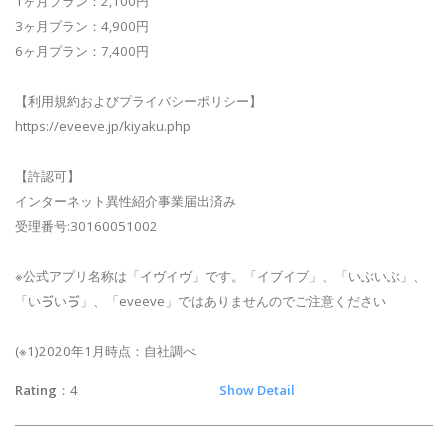
1ヶ月プラン：2,100円
3ヶ月プラン：4,900円
6ヶ月プラン：7,400円
【利用規約およびプライバシーポリシー】
https://eveeve.jp/kiyaku.php
【許認可】
インターネット異性紹介事業届出済み
受理番号:30160051002
※公式アプリ名称は「イヴイヴ」です。「イブイブ」、「いぶいぶ」、
「いゔいゔ」、「eveeve」ではありませんのでご注意ください
(※1)2020年1月時点：自社調べ
Rating
：4
Show Detail