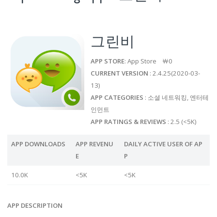
그린비
APP STORE
: App Store ￦0
CURRENT VERSION
: 2.4.25(2020-03-
13)
APP CATEGORIES
: 소셜 네트워킹, 엔터테
인먼트
APP RATINGS & REVIEWS
: 2.5 (<5K)
APP DOWNLOADS
APP REVENU
DAILY ACTIVE USER OF AP
E
P
10.0K
<5K
<5K
APP DESCRIPTION