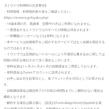
【イヴイヴ利用時の注意事項】
・利用資格：利用規約第６条をご確認ください。
(https://eveeve.jp/kiyaku.php)
・18歳未満の方、既婚者、交際中の方はご利用になれません。
・一度退会するとイヴイヴ上のすべての情報は消去されます。
・一部機能(メッセージなど)は有料になります。
・本サービスは結婚相手をご紹介するサービスではなく結婚を保証する
ものではありません。
・イヴイヴでは定期的なパトロールにより不適切な書き込みに関しては
削除の対応を検討させて頂く場合もございます。
・有料会員は1ヶ月,3ヶ月,6ヶ月の自動課金をご用意しております。
・有料課金はiTunesアカウントに請求されます。
・お申し込み日を起算日とし、各プラン1ヶ月を30日として計算されま
す。
・自動継続課金は購読終了の1日前(24時間)までにご解約がない場合は
継続となります。
・解約する場合は購入後に、[設定]-[iTunes&AppStore]-[AppleIDを表
示]の順番で設定画面へ進み、自動継続をオフにすることができます。