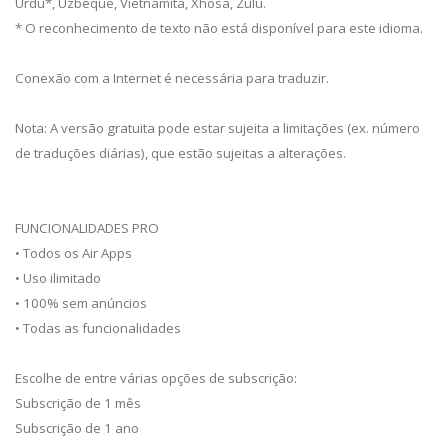
Urdu*, Uzbeque, Vietnamita, Xhosa, Zulu.
* O reconhecimento de texto não está disponível para este idioma.
Conexão com a Internet é necessária para traduzir.
Nota: A versão gratuita pode estar sujeita a limitações (ex. número
de traduções diárias), que estão sujeitas a alterações.
FUNCIONALIDADES PRO
• Todos os Air Apps
• Uso ilimitado
• 100% sem anúncios
• Todas as funcionalidades
Escolhe de entre várias opções de subscrição:
Subscrição de 1 mês
Subscrição de 1 ano