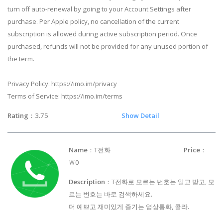
turn off auto-renewal by going to your Account Settings after
purchase. Per Apple policy, no cancellation of the current
subscription is allowed during active subscription period. Once
purchased, refunds will not be provided for any unused portion of
the term.
Privacy Policy: https://imo.im/privacy
Terms of Service: https://imo.im/terms
Rating
：3.75
Show Detail
Name
：T전화
Price
：
￦0
Description
：T전화로 모르는 번호는 알고 받고, 모
르는 번호는 바로 검색하세요.
더 예쁘고 재미있게 즐기는 영상통화, 콜라.