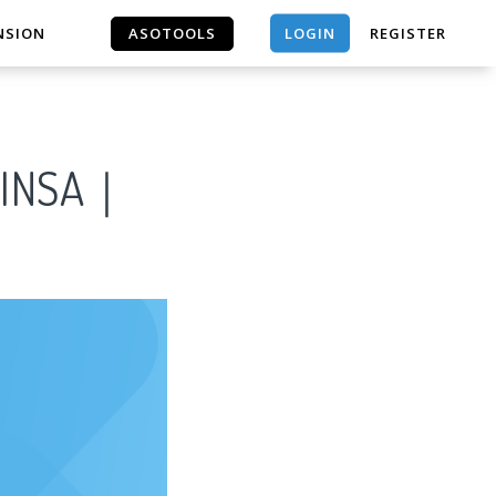
LOGIN
NSION
ASOTOOLS
REGISTER
ASOTOOLS
USINSA｜