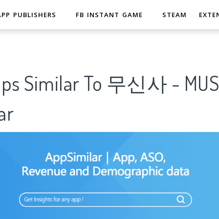
APP PUBLISHERS
FB INSTANT GAME
STEAM
EXTE
Apps Similar To 무신사 - M
ar