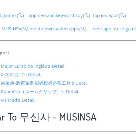
d games(🔍)
app seo and keyword spy(🔍)
top ios apps(🔍)
- MUSINSA(🔍)
most downloaded apps(🔍)
best app store gam
port
 Mejor Curso de Inglés’s Detail.
of 마이아큐브’s Detail.
cs of 易采通-政府采购招标投标必备工具’s Detail.
 of RoomClip（ルームクリップ）’s Detail.
 VisiMed’s Detail.
lar To 무신사 - MUSINSA