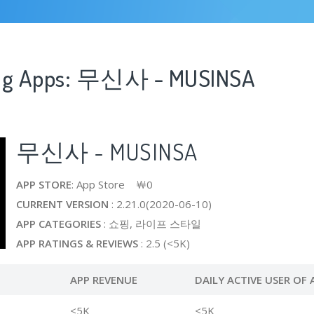
ing Apps: 무신사 - MUSINSA
무신사 - MUSINSA
APP STORE
: App Store ￦0
CURRENT VERSION
: 2.21.0(2020-06-10)
APP CATEGORIES
: 쇼핑, 라이프 스타일
APP RATINGS & REVIEWS
: 2.5 (<5K)
APP REVENUE
DAILY ACTIVE USER OF 
<5K
<5K