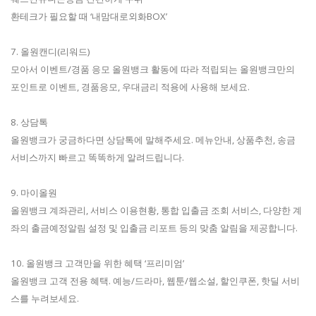
환테크가 필요할 때 ‘내맘대로외화BOX’
7. 올원캔디(리워드)
모아서 이벤트/경품 응모 올원뱅크 활동에 따라 적립되는 올원뱅크만의
포인트로 이벤트, 경품응모, 우대금리 적용에 사용해 보세요.
8. 상담톡
올원뱅크가 궁금하다면 상담톡에 말해주세요. 메뉴안내, 상품추천, 송금
서비스까지 빠르고 똑똑하게 알려드립니다.
9. 마이올원
올원뱅크 계좌관리, 서비스 이용현황, 통합 입출금 조회 서비스, 다양한 계
좌의 출금예정알림 설정 및 입출금 리포트 등의 맞춤 알림을 제공합니다.
10. 올원뱅크 고객만을 위한 혜택 ‘프리미엄’
올원뱅크 고객 전용 혜택. 예능/드라마, 웹툰/웹소설, 할인쿠폰, 핫딜 서비
스를 누려보세요.