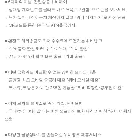
■ 6자리의 마법, 간편송금 위비페이
．상대방 계좌번호를 몰라도 바로 쓰윽, "보관함"으로 돈을 보내세요.
．누가 얼마 내야하는지 계산하지 말고 "위비 더치페이"로 계산 완료!
．QR코드를 통한 송금 및 ATM출금까지.
■ 환전도 해외송금도 최저 수수료에 도전하는 위비뱅크
．주요 통화 환전 90% 수수료 우대, "위비 환전"
．24시간 365일 최고 빠른 송금, "위비 송금"
■ 어떤 금융과도 비교할 수 없는 강력한 모바일 대출
．금융권 최초 모바일 중금리 대출 "위비 모바일 대출“
．무서류, 무방문 24시간 365일 가능한 "위비 직장인/공무원 대출"
■ 이제 보험도 모바일로 즉석 가입, 위비보험
．국내/해외 여행 갈 때는 비싼 오프라인 보험 대신 저렴한 "위비 여행자
보험“
■ 다양한 금융생태계를 만들어갈 위비뱅크 제휴서비스