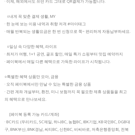
· 이제, 해외에서도 쓰던 카드 그대로 QR결제가 가능합니다.
○내게 꼭 맞춘 결제 생활, MY
· 한 눈에 보는 이용 내역과 취향 저격 #마이태그
· 매월 반복되는 생활요금은 한 번 신청으로 쭉~ 편리하게 자동납부하세요.
○일상 속 다양한 혜택, 라이프
· 최저가 여행, 1+1 공연, 골프 할인, 매일 특가 쇼핑부터 맛집 예약까지
· 페이북에서 매일 다른 혜택으로 가득한 라이프가 시작됩니다.
○특별한 혜택 상품만 모아, 금융
· 오직 페이북에서만 만날 수 있는 특별한 금융 상품
· 간편 계좌 개설부터, 환전, 미니 보험까지 꼭 필요한 제휴 상품들을 최고
의 혜택으로 만나보세요.
[페이북 등록 가능 카드/계좌]
· BC카드 (우리카드, SC제일, 하나BC, 농협BC, IBK기업, KB국민BC, DGB대
구, BNK부산, BNK경남, 씨티BC, 신한BC, 비씨바로, 저축은행중앙회, 전북