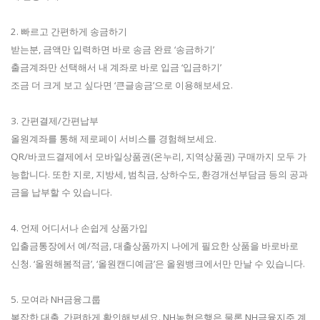
2. 빠르고 간편하게 송금하기
받는분, 금액만 입력하면 바로 송금 완료 ‘송금하기’
출금계좌만 선택해서 내 계좌로 바로 입금 ‘입금하기’
조금 더 크게 보고 싶다면 ‘큰글송금’으로 이용해보세요.
3. 간편결제/간편납부
올원계좌를 통해 제로페이 서비스를 경험해보세요.
QR/바코드결제에서 모바일상품권(온누리, 지역상품권) 구매까지 모두 가
능합니다. 또한 지로, 지방세, 범칙금, 상하수도, 환경개선부담금 등의 공과
금을 납부할 수 있습니다.
4. 언제 어디서나 손쉽게 상품가입
입출금통장에서 예/적금, 대출상품까지 나에게 필요한 상품을 바로바로
신청. ‘올원해봄적금’, ‘올원캔디예금’은 올원뱅크에서만 만날 수 있습니다.
5. 모여라 NH금융그룹
복잡한 대출, 간편하게 확인해보세요. NH농협은행은 물론 NH금융지주 계