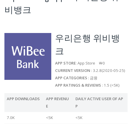
비뱅크
우리은행 위비뱅
크
APP STORE
: App Store ￦0
CURRENT VERSION
: 3.2.8(2020-05-25)
APP CATEGORIES
: 금융
APP RATINGS & REVIEWS
: 1.5 (<5K)
APP DOWNLOADS
APP REVENU
DAILY ACTIVE USER OF AP
E
P
7.0K
<5K
<5K