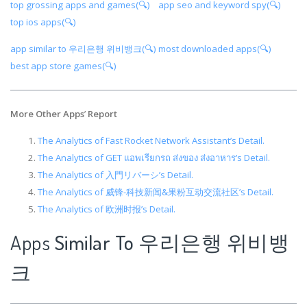
top grossing apps and games(🔍)
app seo and keyword spy(🔍)
top ios apps(🔍)
app similar to 우리은행 위비뱅크(🔍)
most downloaded apps(🔍)
best app store games(🔍)
More Other Apps
’
Report
The Analytics of Fast Rocket Network Assistant’s Detail.
The Analytics of GET แอพเรียกรถ ส่งของ ส่งอาหาร’s Detail.
The Analytics of 入門リバーシ’s Detail.
The Analytics of 威锋-科技新闻&果粉互动交流社区’s Detail.
The Analytics of 欧洲时报’s Detail.
Apps
Similar To 우리은행 위비뱅
크