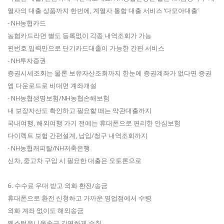
열사의 대출 상품까지 한번에, 계열사 통합 대출 서비스 ‘다모아대출’
- NH농협카드
농협카드라면 별도 등록없이 각종 내역조회가 가능
핀번호 입력만으로 단기카드대출이 가능한 간편 서비스
- NH투자증권
증권시세조회는 물론 보유자산조회까지 한눈에 증권계좌가 없다면 증권
앱 다운로드로 비대면 계좌개설
- NH농협생명보험/NH농협손해보험
내 보장자산도 확인하고 필요할 때는 약관대출까지
국내여행, 해외여행 가기 전에는 휴대폰으로 편리한 안심보험
다이렉트 보험 간편설계, 납입/청구 내역조회까지
- NH농협캐피탈/NH저축은행
신차, 중고차 구입 시 필요한 대출은 오토론으로
6. 수수료 우대 받고 외화 환전/송금
휴대폰으로 환전 신청하고 가까운 영업점에서 수령
외화 계좌 없이도 해외송금
웨스턴유니온송금 간편하게 수취