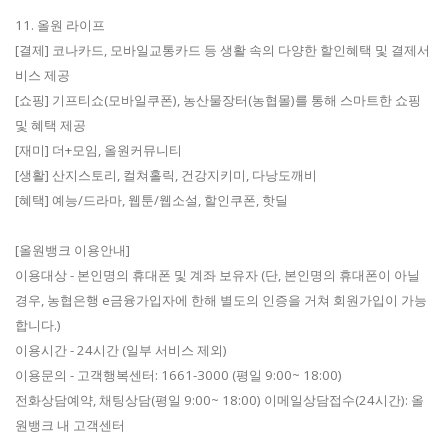
11. 올원 라이프
[결제] 코나카드, 모바일교통카드 등 생활 속의 다양한 할인혜택 및 결제서
비스 제공
[쇼핑] 기프티쇼(모바일쿠폰), 농산물장터(농협몰)를 통해 스마트한 쇼핑
및 혜택 제공
[재미] 더+모임, 올원커뮤니티
[생활] 산지스토리, 컬쳐홀릭, 건강지키미, 다낭도깨비
[혜택] 예능/드라마, 웹툰/웹소설, 할인쿠폰, 핫딜
[올원뱅크 이용안내]
이용대상 - 본인명의 휴대폰 및 계좌 보유자 (단, 본인명의 휴대폰이 아닐
경우, 농협은행 e금융가입자에 한해 별도의 인증을 거쳐 회원가입이 가능
합니다.)
이용시간 - 24시간 (일부 서비스 제외)
이용문의 - 고객행복센터: 1661-3000 (평일 9:00~ 18:00)
전화상담예약, 채팅상담(평일 9:00~ 18:00) 이메일상담접수(24시간): 올
원뱅크 내 고객센터