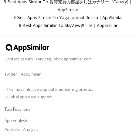
8 Best Apps Similar To 賃貸売買の部屋探しはカナリー（Canary)｜
AppSimilar
8 Best Apps Similar To Yoga Journal Russia｜AppSimilar
8 Best Apps Similar To SkyView® Lite｜AppSimilar
Contact us with :
service@inbox.appsimilar.com
Twitter：AppSimilar
- The most intuitive app data monitoring product
- Global app data support
Top Featrues
App Analysis
Publisher Analysis