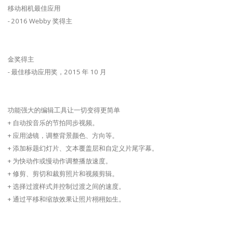
移动相机最佳应用
- 2016 Webby 奖得主
金奖得主
- 最佳移动应用奖，2015 年 10 月
功能强大的编辑工具让一切变得更简单
+ 自动按音乐的节拍同步视频。
+ 应用滤镜，调整背景颜色、方向等。
+ 添加标题幻灯片、文本覆盖层和自定义片尾字幕。
+ 为快动作或慢动作调整播放速度。
+ 修剪、剪切和裁剪照片和视频剪辑。
+ 选择过渡样式并控制过渡之间的速度。
+ 通过平移和缩放效果让照片栩栩如生。