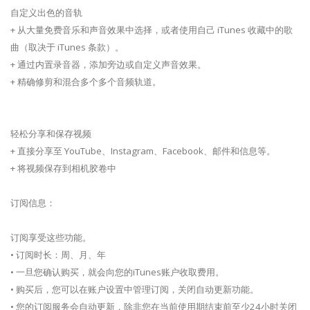
自定义出色的音轨
+ 从大量免费音乐和声音效果中选择，或者使用自己 iTunes 收藏中的歌
曲（取决于 iTunes 条款）。
+ 通过内置录音器，添加旁边或自定义声音效果。
+ 精确修剪和混合多个多个音频轨道。
轻松分享和保存视频
+ 直接分享至 YouTube、Instagram、Facebook、邮件和信息等。
+ 将视频保存到相机胶卷中
订阅信息：
订阅享受这些功能。
• 订阅时长：周、月、年
• 一旦您确认购买，就会向您的iTunes账户收取费用。
• 购买后，您可以在账户设置中管理订阅，关闭自动更新功能。
• 您的订阅服务会自动更新，除非您在当前使用期结束前至少24小时关闭