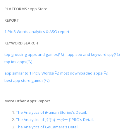
PLATFORMS
: App Store
REPORT
1 Pic 8 Words analytics & ASO report
KEYWORD SEARCH
top grossing apps and games(🔍)
app seo and keyword spy(🔍)
top ios apps(🔍)
app similar to 1 Pic 8 Words(🔍)
most downloaded apps(🔍)
best app store games(🔍)
More Other Apps
’
Report
The Analytics of iHuman Stories’s Detail.
The Analytics of 片手キーボードPRO’s Detail.
The Analytics of GoCamera’s Detail.