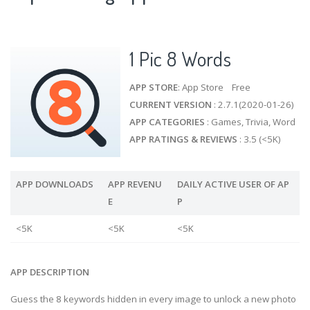
1 Pic 8 Words
APP STORE
: App Store Free
CURRENT VERSION
: 2.7.1(2020-01-26)
APP CATEGORIES
: Games, Trivia, Word
APP RATINGS & REVIEWS
: 3.5 (<5K)
APP DOWNLOADS
APP REVENU
DAILY ACTIVE USER OF AP
E
P
<5K
<5K
<5K
APP DESCRIPTION
Guess the 8 keywords hidden in every image to unlock a new photo