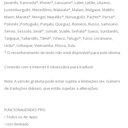
Javanês, Kannada*, Khmer*, Laosiano*, Latim, Letão, Lituano,
Luxemburguês, Macedônio, Malaiala*, Malaio, Malgaxe, Maltês,
Maori, Marata*, Mongol, Nepalês*, Norueguês, Pachto*, Persa*,
Polonês, Português, Punjabi, Quirguiz, Romeno, Russo, Samoano,
Sérvio, Sessoto, Sindi*, Somali, Suaíle, Sinhala* Sueco, Sundanês,
Tadjique, Tailandês, Tâmil*, Tcheco, Telugo*, Turco, Ucraniano,
Urdu*, Uzbeque, Vietnamita, Xhosa, Zulu.
* O reconhecimento de texto não está disponível para este idioma.
Conexão com a Internet é necessária para traduzir.
Nota: A versão gratuita pode estar sujeita a limitações (ex. número
de traduções diárias), que estão sujeitas a alterações.
FUNCIONALIDADES PRO
• Todos os Air Apps
• Uso ilimitado