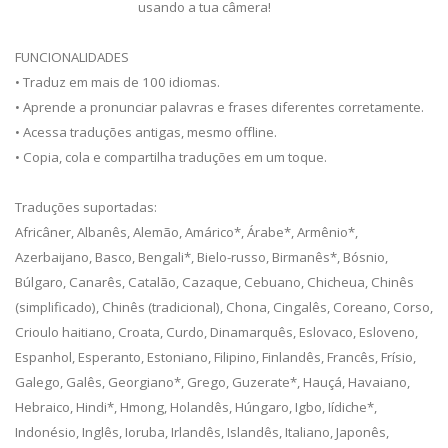
usando a tua câmera!
FUNCIONALIDADES
• Traduz em mais de 100 idiomas.
• Aprende a pronunciar palavras e frases diferentes corretamente.
• Acessa traduções antigas, mesmo offline.
• Copia, cola e compartilha traduções em um toque.
Traduções suportadas:
Africâner, Albanês, Alemão, Amárico*, Árabe*, Armênio*,
Azerbaijano, Basco, Bengali*, Bielo-russo, Birmanês*, Bósnio,
Búlgaro, Canarês, Catalão, Cazaque, Cebuano, Chicheua, Chinês
(simplificado), Chinês (tradicional), Chona, Cingalês, Coreano, Corso,
Crioulo haitiano, Croata, Curdo, Dinamarquês, Eslovaco, Esloveno,
Espanhol, Esperanto, Estoniano, Filipino, Finlandês, Francês, Frísio,
Galego, Galês, Georgiano*, Grego, Guzerate*, Hauçá, Havaiano,
Hebraico, Hindi*, Hmong, Holandês, Húngaro, Igbo, Iídiche*,
Indonésio, Inglês, Ioruba, Irlandês, Islandês, Italiano, Japonês,