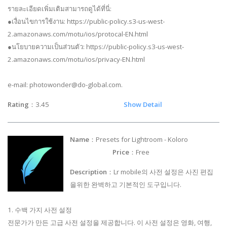
รายละเอียดเพิ่มเติมสามารถดูได้ที่นี่:
●เงื่อนไขการใช้งาน: https://public-policy.s3-us-west-
2.amazonaws.com/motu/ios/protocal-EN.html
●นโยบายความเป็นส่วนตัว: https://public-policy.s3-us-west-
2.amazonaws.com/motu/ios/privacy-EN.html
e-mail:
photowonder@do-global.com
.
Rating
：3.45
Show Detail
Name
：Presets for Lightroom - Koloro
Price
：Free
Description
：Lr mobile의 사전 설정은 사진 편집
을위한 완벽하고 기본적인 도구입니다.
1. 수백 가지 사전 설정
전문가가 만든 고급 사전 설정을 제공합니다. 이 사전 설정은 영화, 여행,