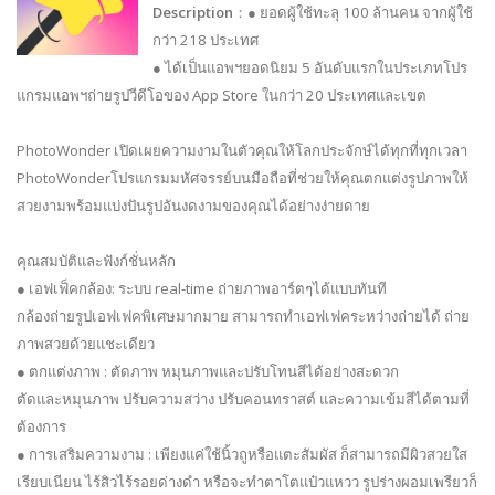
Description
：● ยอดผู้ใช้ทะลุ 100 ล้านคน จากผู้ใช้
กว่า 218 ประเทศ
● ได้เป็นแอพฯยอดนิยม 5 อันดับแรกในประเภทโปร
แกรมแอพฯถ่ายรูปวีดีโอของ App Store ในกว่า 20 ประเทศและเขต
PhotoWonder เปิดเผยความงามในตัวคุณให้โลกประจักษ์ได้ทุกที่ทุกเวลา
PhotoWonderโปรแกรมมหัศจรรย์บนมือถือที่ช่วยให้คุณตกแต่งรูปภาพให้
สวยงามพร้อมแบ่งปันรูปอันงดงามของคุณได้อย่างง่ายดาย
คุณสมบัติและฟังก์ชั่นหลัก
● เอฟเฟ็คกล้อง: ระบบ real-time ถ่ายภาพอาร์ตๆได้แบบทันที
กล้องถ่ายรูปเอฟเฟคพิเศษมากมาย สามารถทำเอฟเฟคระหว่างถ่ายได้ ถ่าย
ภาพสวยด้วยแชะเดียว
● ตกแต่งภาพ : ตัดภาพ หมุนภาพและปรับโทนสีได้อย่างสะดวก
ตัดและหมุนภาพ ปรับความสว่าง ปรับคอนทราสต์ และความเข้มสีได้ตามที่
ต้องการ
● การเสริมความงาม : เพียงแค่ใช้นิ้วถูหรือแตะสัมผัส ก็สามารถมีผิวสวยใส
เรียบเนียน ไร้สิวไร้รอยด่างดำ หรือจะทำตาโตแป๋วแหวว รูปร่างผอมเพรียวก็