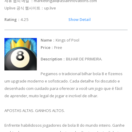
제휴 협의 메일 ：
marketingall@asiainnovations.com
Uplive 공식 웹사이트：up.live
Rating
：4.25
Show Detail
Name
：Kings of Pool
Price
：Free
Description
：BILHAR DE PRIMEIRA.
Pegamos o tradicional bilhar bola 8 e fizemos
um upgrade moderno e sofisticado. Cada detalhe foi discutido e
desenhado com cuidado para oferecer a você um jogo que é fácil
de aprender, muito legal de jogar e incrível de olhar.
APOSTAS ALTAS. GANHOS ALTOS.
Enfrente habilidosos jogadores de bola 8 do mundo inteiro. Ganhe