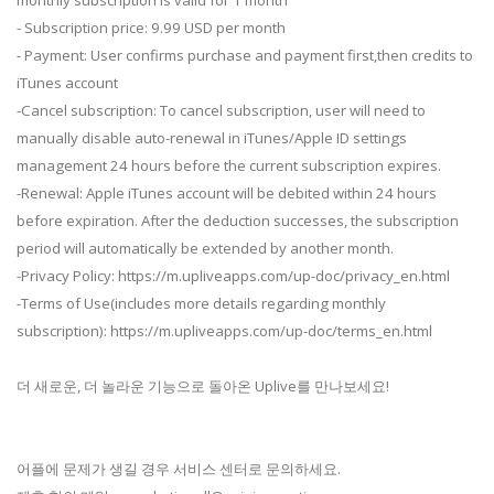
monthly subscription is valid for 1 month
- Subscription price: 9.99 USD per month
- Payment: User confirms purchase and payment first,then credits to
iTunes account
-Cancel subscription: To cancel subscription, user will need to
manually disable auto-renewal in iTunes/Apple ID settings
management 24 hours before the current subscription expires.
-Renewal: Apple iTunes account will be debited within 24 hours
before expiration. After the deduction successes, the subscription
period will automatically be extended by another month.
-Privacy Policy: https://m.upliveapps.com/up-doc/privacy_en.html
-Terms of Use(includes more details regarding monthly
subscription): https://m.upliveapps.com/up-doc/terms_en.html
더 새로운, 더 놀라운 기능으로 돌아온 Uplive를 만나보세요!
어플에 문제가 생길 경우 서비스 센터로 문의하세요.