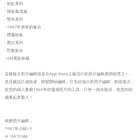
- 彩虹系列
- 孫收集洩漏
- 雙色系列
- 1967年原來的集合
- 煙霧收集
- 黑白系列
- 對象集合
--old電影收藏
這種復古照片編輯器是在App Store上最流行的照片編輯應用程序之一，
並且被設計成快速，輕鬆開始編輯。它包括強大的照片編輯，創造復古，
從您的個人畫廊1960年的靈感照片的工具。只有一個水龍頭，使您的拍
攝看起來驚人！
快樂照片編輯，
1967年小組<3
＃1967CAM