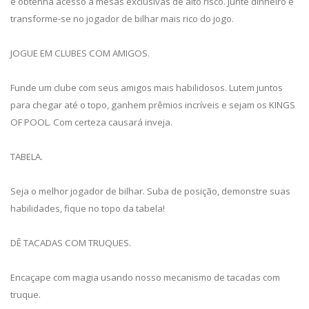
e obtenha acesso a mesas exclusivas de alto risco. Junte dinheiro e
transforme-se no jogador de bilhar mais rico do jogo.
JOGUE EM CLUBES COM AMIGOS.
Funde um clube com seus amigos mais habilidosos. Lutem juntos
para chegar até o topo, ganhem prêmios incríveis e sejam os KINGS
OF POOL. Com certeza causará inveja.
TABELA.
Seja o melhor jogador de bilhar. Suba de posição, demonstre suas
habilidades, fique no topo da tabela!
DÊ TACADAS COM TRUQUES.
Encaçape com magia usando nosso mecanismo de tacadas com
truque.