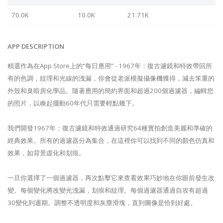
70.0K
10.0K
21.71K
APP DESCRIPTION
精選作為在App Store上的“每日應用” - 1967年：復古濾鏡和特效帶回所
有的色調，紋理和光線的洩漏，你會從老派模擬攝像機獲得，減去笨重的
外殼和臭暗房化學品。隨著應用的簡約界面和超過200個過濾器，編輯您
的照片，以喚起擺動60年代只需要輕點幾下。
我們開發1967年：復古濾鏡和特效通過研究64種實拍創造美麗和準確的
經典效果。所有的過濾器分為集合，在這裡你可以找到不同的顏色仿真和
效果，如背景虛化和划痕。
一旦你選擇了一個過濾器，再次點擊它來查看效果巧妙地在你眼前發生改
變。每個變化將改變光洩漏，划痕和紋理。每個過濾器通過自攻有超過
30變化到週期。調整不透明度和灰塵滑塊，直到圖像是恰到好處。