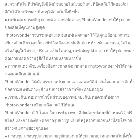
สะดวกทันใจ ที่สำคัญยังมีฟังก์ชันอายไลน์เนอร์ และที่ปัดแก้มไว้คอยเติม
สีสันให้ใบหน้าของเพื่อนๆได้สวยใสปิ๊งยิ่งขึ้น
● เอฟเฟค: ยกระดับรูปถ่ายด้วยเอฟเฟคต่างๆ PhotoWonder ทำให้รูปถ่าย
ของคุณมีคุณภาพสูงสุด
PhotoWonder รวบรวมคอลเลคชั่นเอฟเฟคสวยๆ ไว้ให้คุณเลือกมากมาย
เพียงคลิกเดียว คุณก็จะเข้าถึงคลังเอฟเฟคศิลปะเท่ห์ๆ เช่น แสงนวล, โลโม,
สไตล์ฤดูใบไม้ร่วง, ปรับแต่งเป็นโทนบลู, เอฟเฟครูปถ่ายเก่า ทำให้รูปถ่ายของ
คุณถ่ายทอดความรู้สึกได้หลายหลายมากขึ้น
● การตกแต่ง: ด้วยเครื่องมือการตกแต่งมากมาย PhotoWonder ทำให้ภาพ
ของคุณมีเอกลักษณ์
PhotoWonder ได้คัดสรรภาพประกอบและแสตมป์ที่น่าสนใจมากมาย อีกทั้ง
ข้อความแฟชั่นต่างๆ สำหรับการสร้างภาพที่สะท้อนตัวคุณ
● ภาพปะติปะต่อ: การนำชิ้นส่วนของภาพมาปะติปะต่อตามต้องการ
PhotoWonder เตรียมผนังภาพไว้ให้คุณ
PhotoWonder มี 3 โหมดในการทำภาพปะติปะต่อ: รูปแบบที่กำหนดไว้, ฟรี
สไตล์ และการปะติปะต่อจากรูปถ่ายรูปแบบที่หรูหรากับฉากหลังที่สดใสช่วย
สร้างผนังภาพของคุณเอง
● กรอบรูป: กรอบรูปหลายหลายรูปแบบช่วยให้รูปถ่ายของคุณน่าสนใจยิ่งขึ้น.