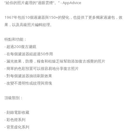
“給你的照片處理的”過眼雲煙“。” - AppAdvice
1967年包括10個過濾器與150+的變化，也提供了更多獨家過濾包，效
果，以及高級照片編輯紋理。
特點和功能：
- 超過200復古濾鏡
- 在每個濾波器組超過50作用
- 漏光效果，防塵，糧食和枯燥乏味幫助添加復古感覺的照片
- 簡單的色彩預置可以很容易地分享復古照片
- 對每個濾波器抽頭刷新效果
- 改變不透明性或紋理與滑塊
頂級類別：
- 刻錄電影收藏
- 彩色燈系列
- 背景虛化系列