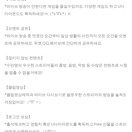
*라이브 방송이 안된다면 게임을 즐길수있어요. 다양한 게임도 하고 U다
이아몬드도 획득하세요! n（*≧▽≦*）n
【모멘트 공유】
*라이브 방송 중 멋졌던 순간부터 일상 생활의 사진까지 모든 순간을 모멘
트에 공유하세요. 위챗,QQ,웨이보에 간단하게 공유하세요.
【끊이지 않는 컨텐츠】
*수만명의 우수한 스트리머들의 춤방, 음방, 먹방 등 수많은 컨텐츠로 시청
을 멈출 수 없을거에요!
【클립영상】
*클립영상제작과 라이브 다시보기로 팔로우한 스트리머의 방송을 놓쳐도
걱정없어요! （′▽`〃）
【로그인 보상】
*출석체크하고 경험치 혹은 U다이아몬드를 획득하고 Free 선물을 스트리
머에게 선물해보세요 （//▽//）