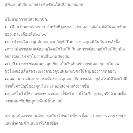
มีทั้งแบบที่เรียบง่ายและซันซ้อนให้เลือกมากมาย
นโยบายการสมัครสมาชิก:
● 1เดือน PhotoWonder สำหรับ฿๖๙.๐๐, การต่ออายุอัตโนมัติในตอนท้าย
ของแต่ละเดือนที่฿๖๙.๐๐
●การชำระเงินจะถูกหักออกจากบัญชี iTunes ของคุณที่ยืนยันการสั่งซื้อ
●การสมัครของคุณต่ออายุโดยอัตโนมัติเว้นแต่การต่ออายุอัตโนมัติถูกปิด
อย่างน้อย 24 ชั่วโมงก่อนสิ้นงวดปัจจุบัน
●บัญชี iTunes ของคุณจะถูกเรียกเก็บเงินสำหรับการต่ออายุภายใน 24
ชั่วโมงก่อนสิ้นสุดระยะเวลาปัจจุบันและระบุค่าใช้จ่ายของการต่ออายุ
●คุณสามารถจัดการการสมัครของคุณและปิดการต่ออายุอัตโนมัติโดยไปที่
การตั้งค่าบัญชีของคุณใน iTunes store หลังจากซื้อ
●ส่วนที่ไม่ได้ใช้งานของช่วงทดลองใช้ฟรีหากมีให้บริการจะถูกริบถ้าคุณซื้อ
การสมัครรับข้อมูลสิ่งพิมพ์นั้นหากมี
หากคุณต้องการยกเลิกการสมัครโปรดไปที่การตั้งค่า iTunes & App Store
และทำตามคำแนะนำที่เกี่ยวข้อง