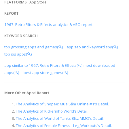
PLATFORMS
: App Store
REPORT
1967: Retro Filters & Effects analytics & ASO report
KEYWORD SEARCH
top grossing apps and games(🔍)
app seo and keyword spy(🔍)
top ios apps(🔍)
app similar to 1967: Retro Filters & Effects(🔍)
most downloaded
apps(🔍)
best app store games(🔍)
More Other Apps
’
Report
The Analytics of Shopee: Mua Sắm Online #1’s Detail.
The Analytics of Kickerinho World’s Detail.
The Analytics of World of Tanks Blitz MMO’s Detail.
The Analytics of Female Fitness - Leg Workouts’s Detail.