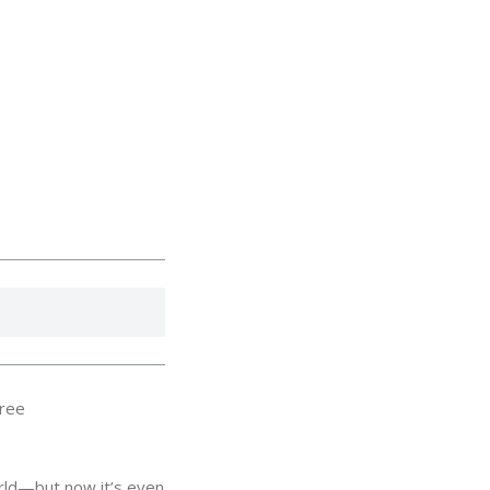
ree
rld—but now it’s even