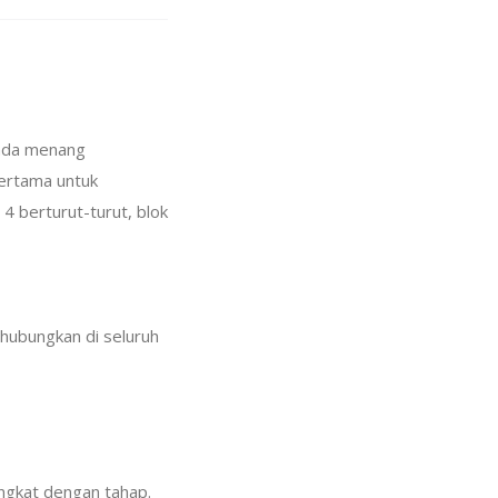
anda menang
ertama untuk
4 berturut-turut, blok
ihubungkan di seluruh
gkat dengan tahap.