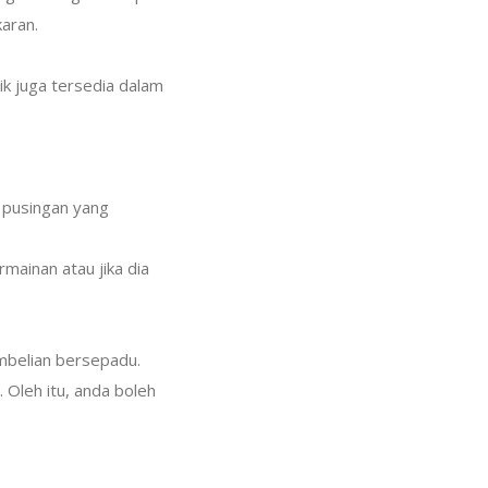
aran.
k juga tersedia dalam
 pusingan yang
mainan atau jika dia
embelian bersepadu.
 Oleh itu, anda boleh