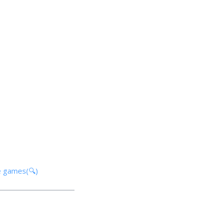
e games(🔍)