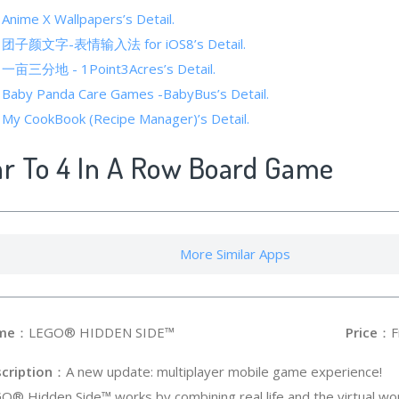
 Anime X Wallpapers’s Detail.
 of 团子颜文字-表情输入法 for iOS8’s Detail.
of 一亩三分地 - 1Point3Acres’s Detail.
f Baby Panda Care Games -BabyBus’s Detail.
f My CookBook (Recipe Manager)’s Detail.
ar To 4 In A Row Board Game
More Similar Apps
me
：LEGO® HIDDEN SIDE™
Price
：F
cription
：A new update: multiplayer mobile game experience!
O® Hidden Side™ works by combining real life and the virtual wo