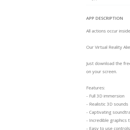
APP DESCRIPTION
All actions occur insi
Our Virtual Reality Al
Just download the fre
on your screen.
Features:
- Full 3D immersion
- Realistic 3D sounds
- Captivating soundtr
- Incredible graphics t
- Easy to use controls