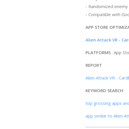
- Randomized enemy a
- Compatible with Go
APP STORE OPTIMIZ
Alien Attack VR - Ca
PLATFORMS
: App St
REPORT
Alien Attack VR - Car
KEYWORD SEARCH
top grossing apps an
app similar to Alien A