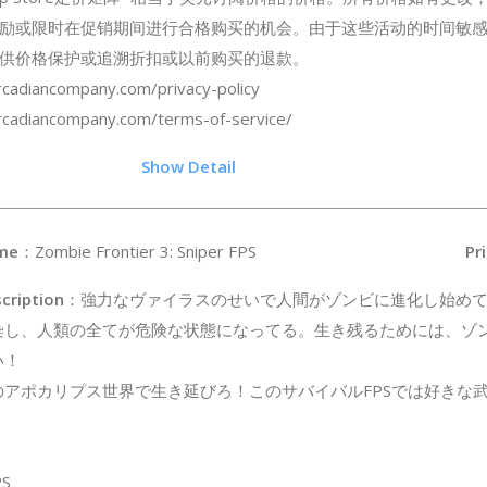
励或限时在促销期间进行合格购买的机会。由于这些活动的时间敏
供价格保护或追溯折扣或以前购买的退款。
iancompany.com/privacy-policy
diancompany.com/terms-of-service/
.45
Show Detail
me
：Zombie Frontier 3: Sniper FPS
Pri
cription
：強力なヴァイラスのせいで人間がゾンビに進化し始め
染し、人類の全てが危険な状態になってる。生き残るためには、ゾ
い！
のアポカリプス世界で生き延びろ！このサバイバルFPSでは好きな
S