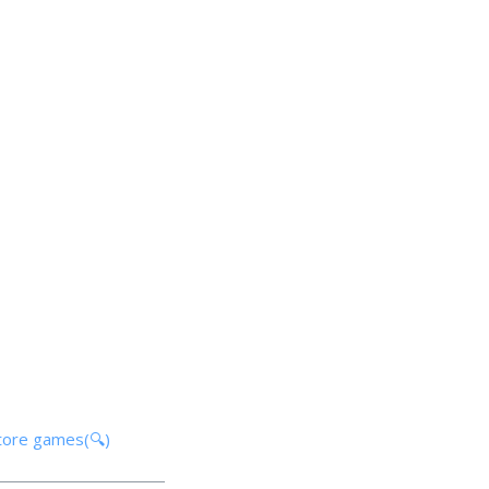
tore games(🔍)