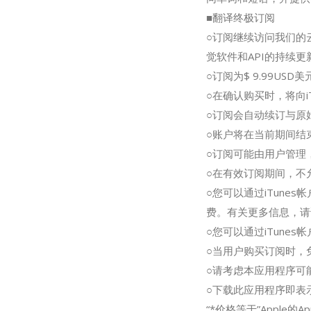
■翻译终极订阅
○订阅继续访问我们的
觉软件和API的持续更
○订阅为$ 9.99USD美
○在确认购买时，将向i
○订阅会自动续订与原
○账户将在当前期间结
○订阅可能由用户管理，
○在有效订阅期间，不
○您可以通过iTun
费。有关更多信息，请访问http
○您可以通过iTun
○当用户购买订阅时，
○请考虑本应用程序可
○下载此应用程序即表示
“*价格等于”Apple