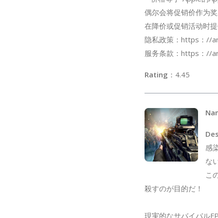
偶尔会将促销价作为奖
在降价或促销活动时提
隐私政策：https：//arcad
服务条款：https：//arca
Rating
：4
Na
Des
感
な
こ
殺すのが目的だ！
現実的なサバイバルFP