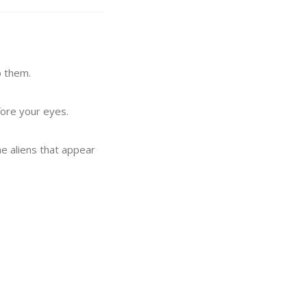
p them.
fore your eyes.
he aliens that appear