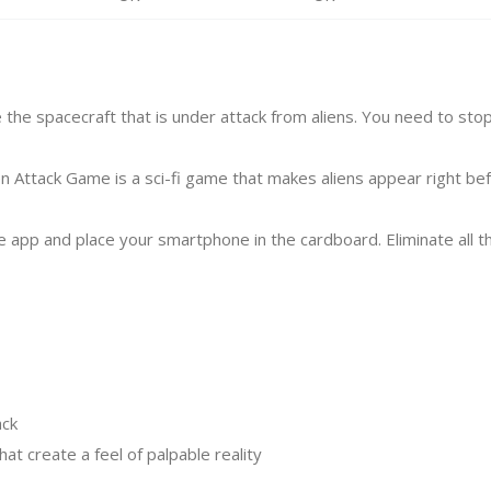
de the spacecraft that is under attack from aliens. You need to sto
ien Attack Game is a sci-fi game that makes aliens appear right be
e app and place your smartphone in the cardboard. Eliminate all t
ack
hat create a feel of palpable reality