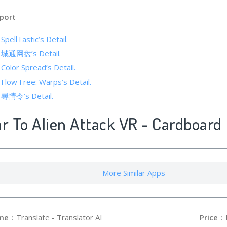
port
SpellTastic’s Detail.
of 城通网盘’s Detail.
 Color Spread’s Detail.
 Flow Free: Warps’s Detail.
f 尋情令’s Detail.
ar To Alien Attack VR - Cardboard
More Similar Apps
me
：Translate - Translator AI
Price
：