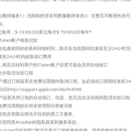
云翻译服务1）无限制的语音和图像翻译请求2）完整且不断增长的可
新。
元每周，$ 19.99USD美元每月$ 79.99USD每年*
Tunes帐户收取付款
始包裹相同的价格和持续时间，除非在当前期间结束前至少24小时关
束前24小时内收取续订费用
购买后转到用户的iTunes帐户设置可能会关闭自动续订
允许取消当前订阅
es帐户通过订阅设置在免费试用期内取消订阅。这必须在订阅期结束前2
://support.apple.com/kb/ht4098
es帐户设置关闭订阅的自动续订。但是，您无法在活动期间取消当前订阅
免费试用期的任何未使用部分将被没收
能包含有限法律允许目的的第三方服务。
您同意Arcadian的隐私政策和服务条款。
的App Store定价矩阵“”相当于美元订阅价格的价格。所有价格如有更