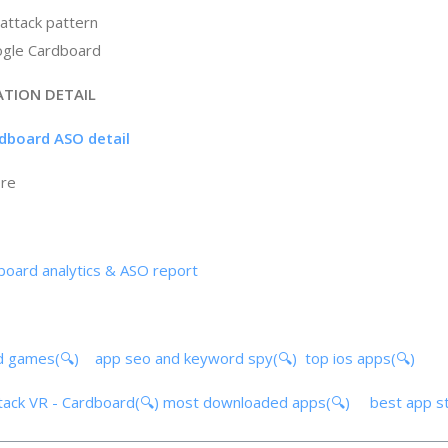
ttack pattern
ogle Cardboard
ATION DETAIL
rdboard ASO detail
ore
dboard analytics & ASO report
d games(🔍)
app seo and keyword spy(🔍)
top ios apps(🔍)
ttack VR - Cardboard(🔍)
most downloaded apps(🔍)
best app s