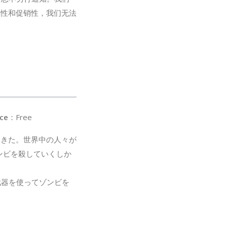
感性和促销性，我们无法
ce
：Free
てきた。世界中の人々が
ンビを殺していくしか
武器を使ってゾンビを