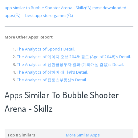
app similar to Bubble Shooter Arena - Skillz(🔍)
most downloaded
apps(🔍)
best app store games(🔍)
More Other Apps
’
Report
The Analytics of Spond’s Detail.
The Analytics of 에이지 오브 2048: 월드 (Age of 2048)’s Detail.
The Analytics of 신한금융투자 알파 (계좌개설 겸용)’s Detail.
The Analytics of 상하이 애니팡’s Detail.
The Analytics of 집토스부동산’s Detail.
Apps
Similar To Bubble Shooter
Arena - Skillz
Top 8 Similars
More Similar Apps