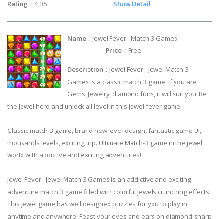
Rating
：4.35
Show Detail
Name
：Jewel Fever - Match 3 Games
Price
：Free
Description
：Jewel Fever - Jewel Match 3
Games is a classic match 3 game. If you are
Gems, Jewelry, diamond funs, it will suit you. Be
the Jewel hero and unlock all level in this jewel fever game.
Classic match 3 game, brand new level-design, fantastic game UI,
thousands levels, exciting trip. Ultimate Match-3 game in the jewel
world with addictive and exciting adventures!
Jewel Fever - Jewel Match 3 Games is an addictive and exciting
adventure match 3 game filled with colorful jewels crunching effects!
This jewel game has well designed puzzles for you to play in
anytime and anywhere! Feast your eyes and ears on diamond-sharp