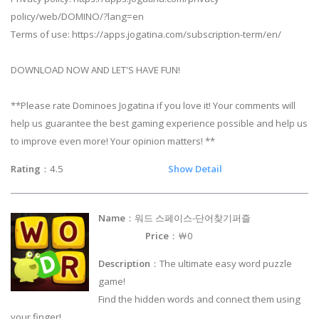
policy/web/DOMINO/?lang=en
Terms of use: https://apps.jogatina.com/subscription-term/en/
DOWNLOAD NOW AND LET'S HAVE FUN!
**Please rate Dominoes Jogatina if you love it! Your comments will
help us guarantee the best gaming experience possible and help us
to improve even more! Your opinion matters! **
Rating
：4.5
Show Detail
Name
：워드 스페이스-단어찾기퍼즐
Price
：￦0
Description
：The ultimate easy word puzzle
game!
Find the hidden words and connect them using
your finger!