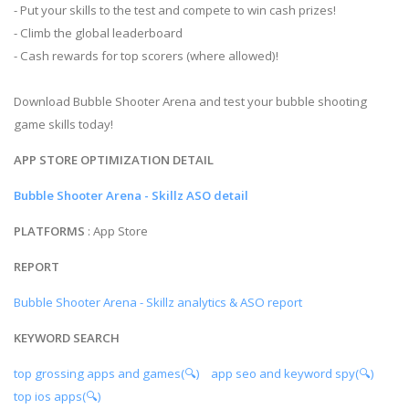
- Put your skills to the test and compete to win cash prizes!
- Climb the global leaderboard
- Cash rewards for top scorers (where allowed)!
Download Bubble Shooter Arena and test your bubble shooting
game skills today!
APP STORE OPTIMIZATION DETAIL
Bubble Shooter Arena - Skillz ASO detail
PLATFORMS
: App Store
REPORT
Bubble Shooter Arena - Skillz analytics & ASO report
KEYWORD SEARCH
top grossing apps and games(🔍)
app seo and keyword spy(🔍)
top ios apps(🔍)