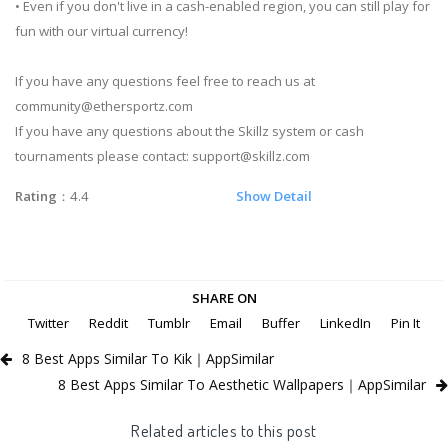
• Even if you don't live in a cash-enabled region, you can still play for
fun with our virtual currency!
If you have any questions feel free to reach us at
community@ethersportz.com
If you have any questions about the Skillz system or cash
tournaments please contact:
support@skillz.com
Rating
：4.4
Show Detail
SHARE ON
Twitter
Reddit
Tumblr
Email
Buffer
LinkedIn
Pin It
8 Best Apps Similar To Kik｜AppSimilar
8 Best Apps Similar To Aesthetic Wallpapers｜AppSimilar
Related articles to this post