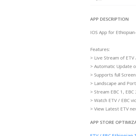
APP DESCRIPTION
IOS App for Ethiopia
Features:
> Live Stream of ETV 
> Automatic Update o
> Supports full Scre
> Landscape and Port
> Stream EBC 1, EBC 
> Watch ETV / EBC vi
> View Latest ETV ne
APP STORE OPTIMIZ
ETV / EBC Ethiopian 