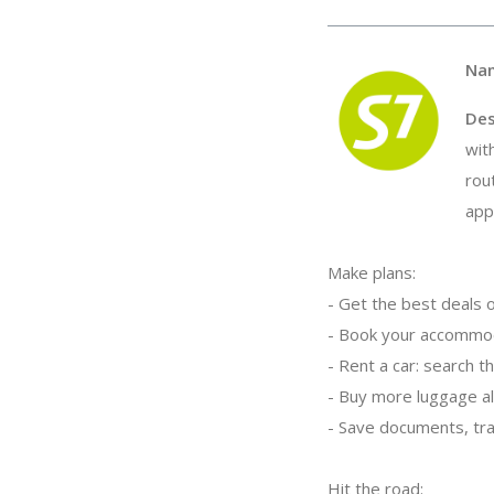
Na
Des
wit
rou
app,
Make plans:
- Get the best deals o
- Book your accommoda
- Rent a car: search t
- Buy more luggage al
- Save documents, tra
Hit the road: