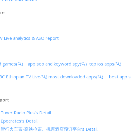
ore
V Live analytics & ASO report
d games(🔍)
app seo and keyword spy(🔍)
top ios apps(🔍)
EBC Ethiopian TV Live(🔍)
most downloaded apps(🔍)
best app 
port
 Tuner Radio Plus’s Detail.
 Epocrates’s Detail.
cs of 智行火车票-高铁抢票、机票酒店预订平台’s Detail.