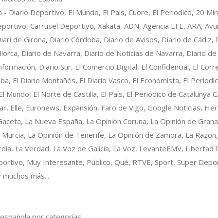
a - Diario Deportivo, El Mundo, El Pais, Cuore, El Periodico, 20 Mi
ortivo, Carrusel Deportivo, Xakata, ADN, Agencia EFE, ARA, Avui,
Diari de Girona, Diario Córdoba, Diario de Avisos, Diario de Cádiz, D
lorca, Diario de Navarra, Diario de Noticias de Navarra, Diario de 
formación, Diario Sur, El Comercio Digital, El Confidencial, El Corr
oba, El Diario Montañés, El Diario Vasco, El Economista, El Period
l Mundo, El Norte de Castilla, El País, El Periódico de Catalunya 
ular, Elle, Euronews, Expansión, Faro de Vigo, Google Noticias, H
 Gaceta, La Nueva España, La Opinión Coruna, La Opinión de Grana
 Murcia, La Opinión de Tenerife, La Opinión de Zamora, La Razon,
dia, La Verdad, La Voz de Galicia, La Voz, LevanteEMV, Libertad D
tivo, Muy Interesante, Público, Qué, RTVE, Sport, Super Depor
y muchos más...
a española por categorías.