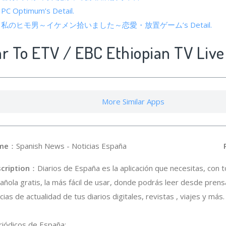
f PC Optimum’s Detail.
ics of 私のヒモ男～イケメン拾いました～恋愛・放置ゲーム’s Detail.
ar To ETV / EBC Ethiopian TV Live
More Similar Apps
me
：Spanish News - Noticias España
P
cription
：Diarios de España es la aplicación que necesitas, con t
añola gratis, la más fácil de usar, donde podrás leer desde prens
cias de actualidad de tus diarios digitales, revistas , viajes y más.
eriódicos de España: