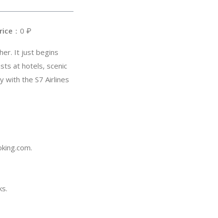
rice
：0 ₽
er. It just begins
sts at hotels, scenic
y with the S7 Airlines
oking.com.
ks.