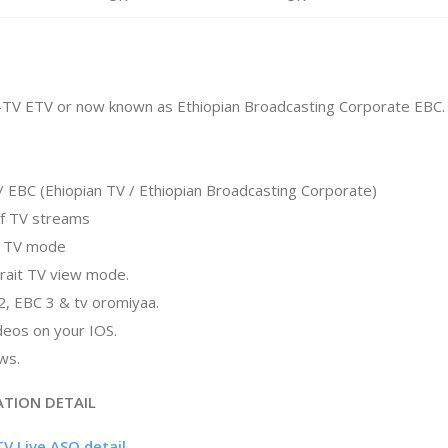
n-TV ETV or now known as Ethiopian Broadcasting Corporate EBC.
/ EBC (Ehiopian TV / Ethiopian Broadcasting Corporate)
f TV streams
en TV mode
rait TV view mode.
2, EBC 3 & tv oromiyaa.
deos on your IOS.
ws.
ATION DETAIL
TV Live ASO detail