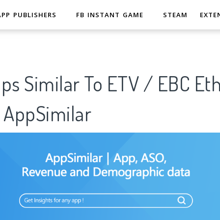
APP PUBLISHERS
FB INSTANT GAME
STEAM
EXTE
ps Similar To ETV / EBC Et
AppSimilar