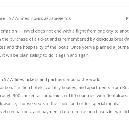
me
：S7 Airlines: поиск авиабилетов
P
cription
：Travel does not end with a flight from one city to anoth
h the purchase of a ticket and is remembered by delicious breakfa
tes and the hospitality of the locals. Once you’ve planned a journe
 it will be plain sailing to do it again and again.
n S7 Airlines tickets and partners around the world.
tion: 2 million hotels, country houses, and apartments from Bo
hrough 900 car rental companies in 160 countries with Rentalcars.
lowance, choose seats in the cabin, and order special meals.
vel companions, and payment data to make purchases in two clic