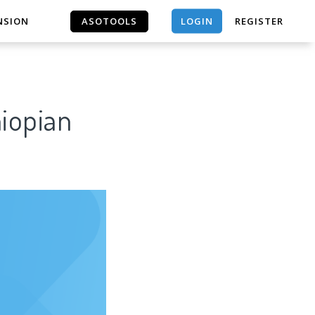
LOGIN
NSION
ASOTOOLS
REGISTER
ASOTOOLS
hiopian