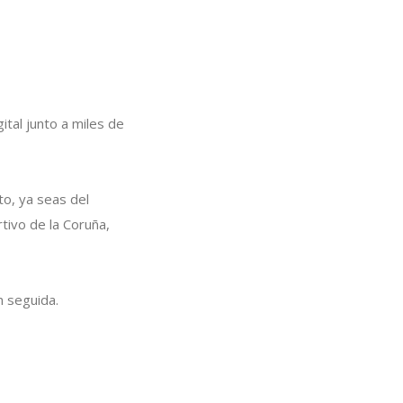
ital junto a miles de
to, ya seas del
rtivo de la Coruña,
n seguida.