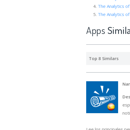
The Analytics o
The Analyt
Apps
Simil
Top 8 Similars
Na
Des
esp
noti
Lee los principales p