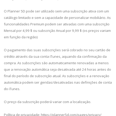
O Planner 5D pode ser utilizado sem uma subscrição ativa com um
catálogo limitado e sem a capacidade de personalizar mobiliário. As
funcionalidades Premium podem ser ativadas com uma subscrição
Mensal por 4,99 $ ou subscrição Anual por 9,99 $ (os preços variam
em função da região)
O pagamento das suas subscrições será cobrado no seu cartão de
crédito através da sua conta iTunes, aquando da confirmação da
compra. As subscrições são automaticamente renovadas a menos
que a renovação automática seja desativada até 24 horas antes do
final do período de subscrição atual. As subscrições e a renovação
automática podem ser geridas/desativadas nas definições de conta
do iTunes.
O preço da subscrição poderá variar com a localização.
Política de privacidade: https://planner5d.com/pages/privacy/