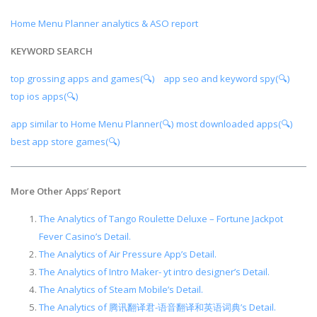
Home Menu Planner analytics & ASO report
KEYWORD SEARCH
top grossing apps and games(🔍)
app seo and keyword spy(🔍)
top ios apps(🔍)
app similar to Home Menu Planner(🔍)
most downloaded apps(🔍)
best app store games(🔍)
More Other Apps
’
Report
The Analytics of Tango Roulette Deluxe – Fortune Jackpot
Fever Casino’s Detail.
The Analytics of Air Pressure App’s Detail.
The Analytics of Intro Maker- yt intro designer’s Detail.
The Analytics of Steam Mobile’s Detail.
The Analytics of 腾讯翻译君-语音翻译和英语词典’s Detail.