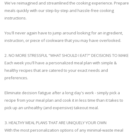
We've reimagined and streamlined the cooking experience. Prepare
meals quickly with our step-by-step and hassle-free cooking
instructions.
You'll never again have to jump around looking for an ingredient,
instruction, or piece of cookware that you may have overlooked.
2. NO MORE STRESSFUL "WHAT SHOULD I EAT?" DECISIONS TO MAKE
Each week you'll have a personalized meal plan with simple &
healthy recipes that are catered to your exact needs and
preferences.
Eliminate decision fatigue after a long day's work - simply pick a
recipe from your meal plan and cook it in less time than it takes to
pick up an unhealthy (and expensive) takeout meal.
3. HEALTHY MEAL PLANS THAT ARE UNIQUELY YOUR OWN
With the most personalization options of any minimal-waste meal