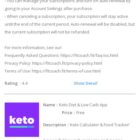
- You can manage your subscriptions and turn off auto-renewal by
going to your Account Settings after purchase.
- When canceling a subscription, your subscription will stay active
until the end of the current period. Auto-renewal will be disabled, but
the current subscription will not be refunded.
For more information, see our:
Frequently Asked Questions: https://fitcoach.fit/faq-ios.html
Privacy Policy: https://fitcoach.fit/privacy-policy.html
Terms of Use: https://fitcoach.fit/terms-of-use.html
Rating
：4.4
Show Detail
Name
：Keto Diet & Low Carb App
Price
：Free
Description
：Keto Calculator & Food Tracker!