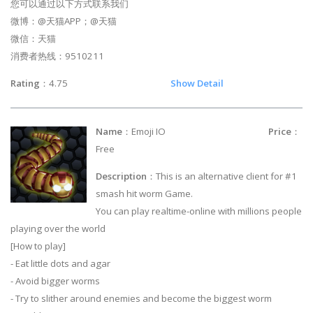
您可以通过以下方式联系我们
微博：@天猫APP；@天猫
微信：天猫
消费者热线：9510211
Rating
：4.75
Show Detail
Name
：Emoji IO
Price
：
Free
Description
：This is an alternative client for #1
smash hit worm Game.
You can play realtime-online with millions people
playing over the world
[How to play]
- Eat little dots and agar
- Avoid bigger worms
- Try to slither around enemies and become the biggest worm