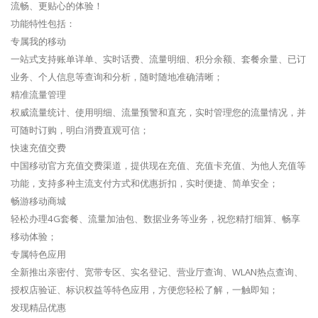
流畅、更贴心的体验！
功能特性包括：
专属我的移动
一站式支持账单详单、实时话费、流量明细、积分余额、套餐余量、已订
业务、个人信息等查询和分析，随时随地准确清晰；
精准流量管理
权威流量统计、使用明细、流量预警和直充，实时管理您的流量情况，并
可随时订购，明白消费直观可信；
快速充值交费
中国移动官方充值交费渠道，提供现在充值、充值卡充值、为他人充值等
功能，支持多种主流支付方式和优惠折扣，实时便捷、简单安全；
畅游移动商城
轻松办理4G套餐、流量加油包、数据业务等业务，祝您精打细算、畅享
移动体验；
专属特色应用
全新推出亲密付、宽带专区、实名登记、营业厅查询、WLAN热点查询、
授权店验证、标识权益等特色应用，方便您轻松了解，一触即知；
发现精品优惠