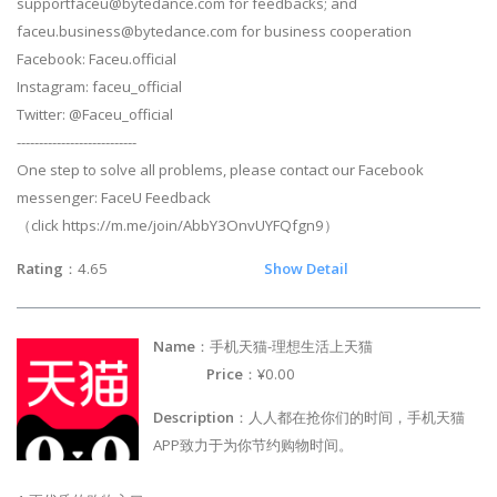
supportfaceu@bytedance.com
for feedbacks; and
faceu.business@bytedance.com
for business cooperation
Facebook: Faceu.official
Instagram: faceu_official
Twitter: @Faceu_official
---------------------------
One step to solve all problems, please contact our Facebook
messenger: FaceU Feedback
（click https://m.me/join/AbbY3OnvUYFQfgn9）
Rating
：4.65
Show Detail
Name
：手机天猫-理想生活上天猫
Price
：¥0.00
Description
：人人都在抢你们的时间，手机天猫
APP致力于为你节约购物时间。