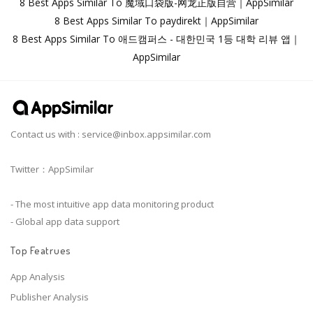
8 Best Apps Similar To 魔域口袋版-网龙正版自营｜AppSimilar
8 Best Apps Similar To paydirekt｜AppSimilar
8 Best Apps Similar To 애드캠퍼스 - 대한민국 1등 대학 리뷰 앱｜
AppSimilar
Contact us with :
service@inbox.appsimilar.com
Twitter：AppSimilar
- The most intuitive app data monitoring product
- Global app data support
Top Featrues
App Analysis
Publisher Analysis