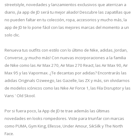
streetstyle, novedades y lanzamientos exclusivos que aterrizan a
diario, ¡la app de JD será tu mejor aliado! Descubre las zapatillas que
no pueden faltar en tu colección, ropa, accesorios y mucho más, la
app de JD te lo pone fácil con las mejores marcas del momento a un
solo clic.
Renueva tus outfits con estilo con lo último de Nike, adidas, Jordan,
Converse, ¡y mucho más! Con nuevas incorporaciones a la familia
de Nike como las Air Max 270, Air Max 270 React, las Air Max 90, Air
Max 95 y las Vapormax. ¿Te decantas por adidas? Encontrarás las
adidas Originals Ozweego, las Gazelle, las ZX y más, sin olvidarnos
de modelos icónicos como las Nike Air Force 1, las Fila Disruptor y las
Vans ' Old Skool.
Por si fuera poco, la App de JD te trae además las últimas
novedades en looks rompedores. Viste para triunfar con marcas
como PUMA, Gym King, Ellesse, Under Amour, SikSilk y The North
Face.