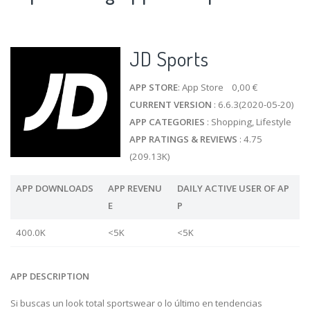
JD Sports
APP STORE
: App Store 0,00 €
CURRENT VERSION
: 6.6.3(2020-05-20)
APP CATEGORIES
: Shopping, Lifestyle
APP RATINGS & REVIEWS
: 4.75
(209.13K)
APP DOWNLOADS
APP REVENU
DAILY ACTIVE USER OF AP
E
P
400.0K
<5K
<5K
APP DESCRIPTION
Si buscas un look total sportswear o lo último en tendencias