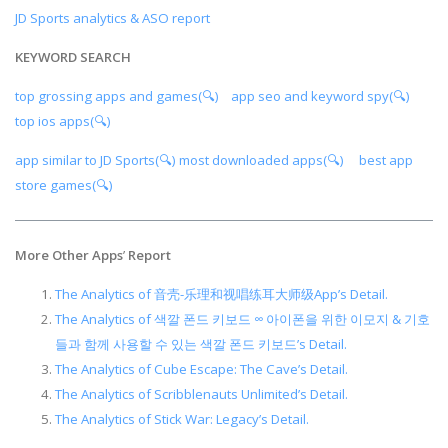
JD Sports analytics & ASO report
KEYWORD SEARCH
top grossing apps and games(🔍)
app seo and keyword spy(🔍)
top ios apps(🔍)
app similar to JD Sports(🔍)
most downloaded apps(🔍)
best app
store games(🔍)
More Other Apps
’
Report
The Analytics of 音壳-乐理和视唱练耳大师级App’s Detail.
The Analytics of 색깔 폰드 키보드 ∞ 아이폰을 위한 이모지 & 기호
들과 함께 사용할 수 있는 색깔 폰드 키보드’s Detail.
The Analytics of Cube Escape: The Cave’s Detail.
The Analytics of Scribblenauts Unlimited’s Detail.
The Analytics of Stick War: Legacy’s Detail.