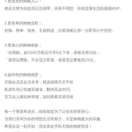
1.更优质的购物入口：
精品大牌为你提供正品保障，买前不用想，你就是懂生活的超级MVP。
2.更简单的购物流程：
好物、榜单、快抢、主题精选，分类清晰让你一点即买心中所想。
3.更放心的购物体验：
「信用购」超5000万商品可享0元下单，体验后再付款；
「退货运费险」不合适立即退，省退货运费最高25元。
4.超特色的购物感受：
天猫会员店会员专享，精选保障天天平价
私房红包让你越买越省，翻倍高达99元
百万达人都在种草猫，别问跟着买准没错
每一个更新和进步，统统都是为了让你买得更舒心。
当我们共同为你的理想生活而努力，才是购物最大的乐趣。
希望从这一刻开始，你会喜欢手机天猫的独家惊喜！