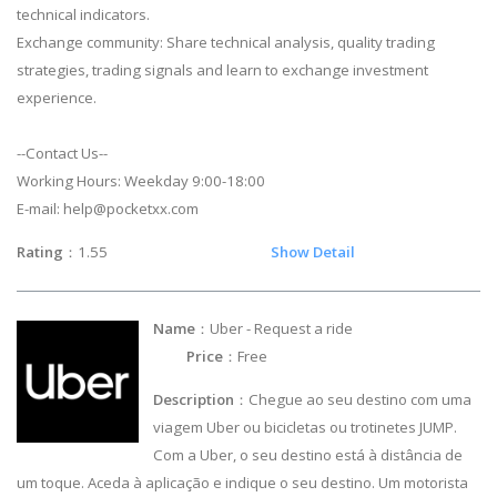
technical indicators.
Exchange community: Share technical analysis, quality trading
strategies, trading signals and learn to exchange investment
experience.
--Contact Us--
Working Hours: Weekday 9:00-18:00
E-mail:
help@pocketxx.com
Rating
：1.55
Show Detail
Name
：Uber - Request a ride
Price
：Free
Description
：Chegue ao seu destino com uma
viagem Uber ou bicicletas ou trotinetes JUMP.
Com a Uber, o seu destino está à distância de
um toque. Aceda à aplicação e indique o seu destino. Um motorista