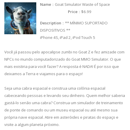
Name
：Goat Simulator Waste of Space
Price
：$6.99
Description
：** MÍNIMO SUPORTADO
DISPOSITIVOS **
iPhone 4S, iPad 2, iPod Touch 5
Você já passou pelo apocalipse zumbi no Goat Z e fez amizade com
NPCs no mundo computadorizado do Goat MMO Simulator. O que
mais existiria para você fazer? A resposta é NADA! É por isso que
deixamos a Terra e viajamos para o espaço!
Seja uma cabra espacial e construa uma colônia espacial
cabeceando pessoas e levando seu dinheiro. Quem melhor saberia
gastá-lo senão uma cabra? Construa um simulador de treinamento
de ponte de comando ou um museu espacial ou até mesmo sua
própria nave espacial. Atire em asteróides e piratas do espaço e
visite a algum planeta próximo.