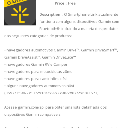
Price
：Free
Description
：O Smartphone Link atualmente
funciona com alguns dispositivos Garmin com
Bluetooth®, incluindo a maioria dos produtos
das seguintes categorias de produtos:
• navegadores automotivos Garmin Drive™, Garmin DriveSmart™,
Garmin DriveAssist™, Garmin DriveLuxe™
• navegadores Garmin RV e Camper
• navegadores para motocicletas zūmo
• navegadores para caminhões dēzl
• alguns navegadores automotivos nüvi
(3597/3598/2x17/2x18/2x97/2x98/2x67/2x68/2577)
Acesse garmin.com/spl para obter uma lista detalhada dos
dispositivos Garmin compatíveis.