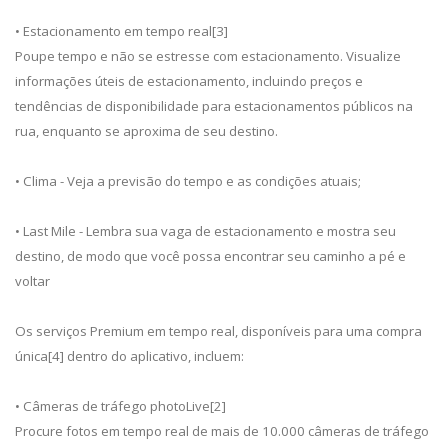
• Estacionamento em tempo real[3]
Poupe tempo e não se estresse com estacionamento. Visualize
informações úteis de estacionamento, incluindo preços e
tendências de disponibilidade para estacionamentos públicos na
rua, enquanto se aproxima de seu destino.
• Clima - Veja a previsão do tempo e as condições atuais;
• Last Mile - Lembra sua vaga de estacionamento e mostra seu
destino, de modo que você possa encontrar seu caminho a pé e
voltar
Os serviços Premium em tempo real, disponíveis para uma compra
única[4] dentro do aplicativo, incluem:
• Câmeras de tráfego photoLive[2]
Procure fotos em tempo real de mais de 10.000 câmeras de tráfego