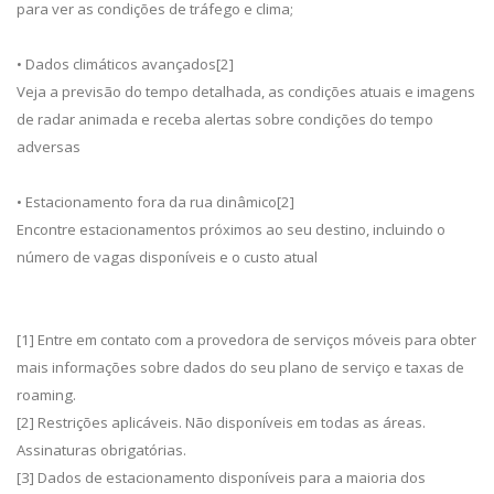
para ver as condições de tráfego e clima;
• Dados climáticos avançados[2]
Veja a previsão do tempo detalhada, as condições atuais e imagens
de radar animada e receba alertas sobre condições do tempo
adversas
• Estacionamento fora da rua dinâmico[2]
Encontre estacionamentos próximos ao seu destino, incluindo o
número de vagas disponíveis e o custo atual
[1] Entre em contato com a provedora de serviços móveis para obter
mais informações sobre dados do seu plano de serviço e taxas de
roaming.
[2] Restrições aplicáveis. Não disponíveis em todas as áreas.
Assinaturas obrigatórias.
[3] Dados de estacionamento disponíveis para a maioria dos