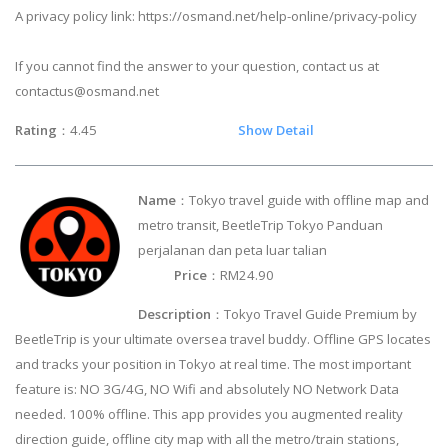
A privacy policy link: https://osmand.net/help-online/privacy-policy
If you cannot find the answer to your question, contact us at
contactus@osmand.net
Rating
：4.45
Show Detail
Name
：Tokyo travel guide with offline map and
metro transit, BeetleTrip Tokyo Panduan
perjalanan dan peta luar talian
Price
：RM24.90
Description
：Tokyo Travel Guide Premium by
BeetleTrip is your ultimate oversea travel buddy. Offline GPS locates
and tracks your position in Tokyo at real time. The most important
feature is: NO 3G/4G, NO Wifi and absolutely NO Network Data
needed. 100% offline. This app provides you augmented reality
direction guide, offline city map with all the metro/train stations,