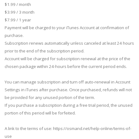
$1.99 / month
$3.99 / 3 month
$7.99 / 1 year
Payment will be charged to your iTunes Account at confirmation of
purchase.
Subscription renews automatically unless canceled at least 24 hours
prior to the end of the subscription period.
Account will be charged for subscription renewal at the price of the
chosen package within 24-hours before the current period ends.
You can manage subscription and turn off auto-renewal in Account
Settings in iTunes after purchase. Once purchased, refunds will not
be provided for any unused portion of the term.
If you purchase a subscription during a free trial period, the unused
portion of this period will be forfeited.
A link to the terms of use: https://osmand.net/help-online/terms-of-
use