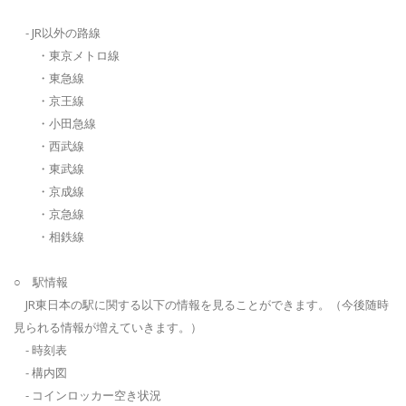
- JR以外の路線
・東京メトロ線
・東急線
・京王線
・小田急線
・西武線
・東武線
・京成線
・京急線
・相鉄線
○ 駅情報
JR東日本の駅に関する以下の情報を見ることができます。（今後随時
見られる情報が増えていきます。）
- 時刻表
- 構内図
- コインロッカー空き状況