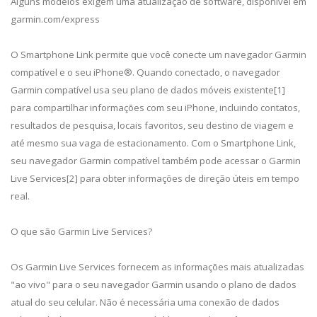
Alguns modelos exigem uma atualização de software, disponível em
garmin.com/express
O Smartphone Link permite que você conecte um navegador Garmin
compatível e o seu iPhone®. Quando conectado, o navegador
Garmin compatível usa seu plano de dados móveis existente[1]
para compartilhar informações com seu iPhone, incluindo contatos,
resultados de pesquisa, locais favoritos, seu destino de viagem e
até mesmo sua vaga de estacionamento. Com o Smartphone Link,
seu navegador Garmin compatível também pode acessar o Garmin
Live Services[2] para obter informações de direção úteis em tempo
real.
O que são Garmin Live Services?
Os Garmin Live Services fornecem as informações mais atualizadas
"ao vivo" para o seu navegador Garmin usando o plano de dados
atual do seu celular. Não é necessária uma conexão de dados