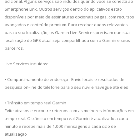
adicional. Alguns serviços são incluídos quando você se conecta ao
Smartphone Link. Outros serviços dentro do aplicativos estão
disponíveis por meio de assinaturas opcionais pagas, com recursos
avançados e conteúdo premium. Para receber dados relevantes
para a sua localização, os Garmin Live Services precisam que sua
localização do GPS atual seja compartilhada com a Garmin e seus
parceiros.
Live Services incluídos:
• Compartilhamento de endereço - Envie locais e resultados de
pesquisa on-line do telefone para o seu nüvi e navegue até eles
• Trânsito em tempo real Garmin
Evite atrasos e encontre retornos com as melhores informações em
tempo real. O trânsito em tempo real Garmin é atualizado a cada
minuto e recebe mais de 1.000 mensagens a cada ciclo de
atualização