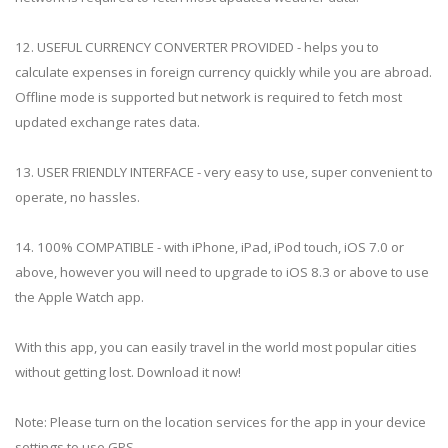
12. USEFUL CURRENCY CONVERTER PROVIDED - helps you to
calculate expenses in foreign currency quickly while you are abroad.
Offline mode is supported but network is required to fetch most
updated exchange rates data.
13. USER FRIENDLY INTERFACE - very easy to use, super convenient to
operate, no hassles.
14. 100% COMPATIBLE - with iPhone, iPad, iPod touch, iOS 7.0 or
above, however you will need to upgrade to iOS 8.3 or above to use
the Apple Watch app.
With this app, you can easily travel in the world most popular cities
without getting lost. Download it now!
Note: Please turn on the location services for the app in your device
settings to use GPS.