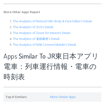
More Other Apps
’
Report
The Analytics of Retouch Me: Body & Face Editor’s Detail.
The Analytics of ZUS’s Detail.
The Analytics of Zoom for Intune’s Detail.
The Analytics of 雀姬麻将’s Detail.
The Analytics of NAB Connect Mobile’s Detail.
Apps
Similar To JR東日本アプリ
電車：列車運行情報・電車の
時刻表
Top 8 Similars
More Similar Apps