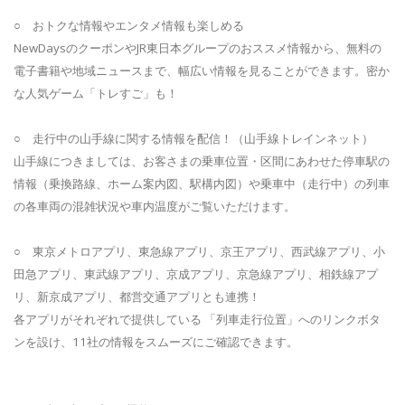
○ おトクな情報やエンタメ情報も楽しめる
NewDaysのクーポンやJR東日本グループのおススメ情報から、無料の
電子書籍や地域ニュースまで、幅広い情報を見ることができます。密か
な人気ゲーム「トレすご」も！
○ 走行中の山手線に関する情報を配信！（山手線トレインネット）
山手線につきましては、お客さまの乗車位置・区間にあわせた停車駅の
情報（乗換路線、ホーム案内図、駅構内図）や乗車中（走行中）の列車
の各車両の混雑状況や車内温度がご覧いただけます。
○ 東京メトロアプリ、東急線アプリ、京王アプリ、西武線アプリ、小
田急アプリ、東武線アプリ、京成アプリ、京急線アプリ、相鉄線アプ
リ、新京成アプリ、都営交通アプリとも連携！
各アプリがそれぞれで提供している 「列車走行位置」へのリンクボタ
ンを設け、11社の情報をスムーズにご確認できます。