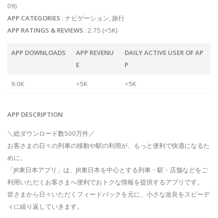
09)
APP CATEGORIES
: ナビゲーション, 旅行
APP RATINGS & REVIEWS
: 2.75 (<5K)
APP DOWNLOADS
APP REVENU
DAILY ACTIVE USER OF AP
E
P
9.0K
<5K
<5K
APP DESCRIPTION
＼総ダウンロード数500万件／
お客さまの日々の列車の移動や駅の利用が、もっと便利で快適になるた
めに。
「JR東日本アプリ」は、JR東日本を中心とする列車・駅・店舗などをご
利用いただくお客さまへ便利でおトクな情報を提供するアプリです。
皆さまから日々いただくフィードバックを元に、小さな改良をスピーデ
ィに繰り返していきます。