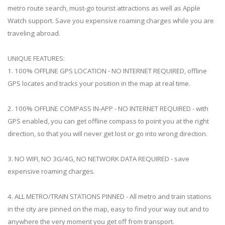
metro route search, must-go tourist attractions as well as Apple
Watch support. Save you expensive roaming charges while you are
traveling abroad.
UNIQUE FEATURES:
1. 100% OFFLINE GPS LOCATION - NO INTERNET REQUIRED, offline
GPS locates and tracks your position in the map at real time.
2. 100% OFFLINE COMPASS IN-APP - NO INTERNET REQUIRED - with
GPS enabled, you can get offline compass to point you at the right
direction, so that you will never get lost or go into wrong direction.
3. NO WIFI, NO 3G/4G, NO NETWORK DATA REQUIRED - save
expensive roaming charges.
4. ALL METRO/TRAIN STATIONS PINNED - All metro and train stations
in the city are pinned on the map, easy to find your way out and to
anywhere the very moment you get off from transport.