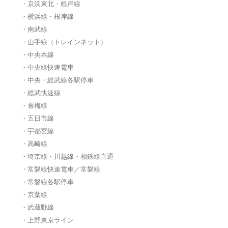
・京浜東北・根岸線
・横浜線・根岸線
・南武線
・山手線（トレインネット）
・中央本線
・中央線快速電車
・中央・総武線各駅停車
・総武快速線
・青梅線
・五日市線
・宇都宮線
・高崎線
・埼京線・川越線・相鉄線直通
・常磐線快速電車／常磐線
・常磐線各駅停車
・京葉線
・武蔵野線
・上野東京ライン