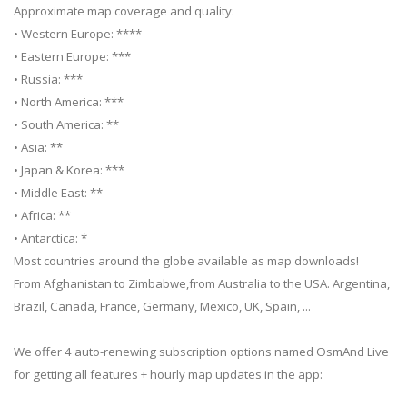
Approximate map coverage and quality:
• Western Europe: ****
• Eastern Europe: ***
• Russia: ***
• North America: ***
• South America: **
• Asia: **
• Japan & Korea: ***
• Middle East: **
• Africa: **
• Antarctica: *
Most countries around the globe available as map downloads!
From Afghanistan to Zimbabwe,from Australia to the USA. Argentina,
Brazil, Canada, France, Germany, Mexico, UK, Spain, ...
We offer 4 auto-renewing subscription options named OsmAnd Live
for getting all features + hourly map updates in the app: