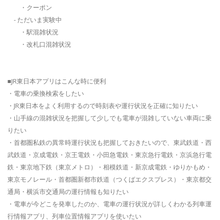
・クーポン
- ただいま実験中
・駅混雑状況
・改札口混雑状況
■JR東日本アプリはこんな時に便利
・電車の乗換検索をしたい
・JR東日本をよく利用するので時刻表や運行状況を正確に知りたい
・山手線の混雑状況を把握して少しでも電車が混雑していない車両に乗
りたい
・首都圏私鉄の異常時運行状況も把握しておきたいので、東武鉄道・西
武鉄道・京成電鉄・京王電鉄・小田急電鉄・東京急行電鉄・京浜急行電
鉄・東京地下鉄（東京メトロ）・相模鉄道・新京成電鉄・ゆりかもめ・
東京モノレール・首都圏新都市鉄道（つくばエクスプレス）・東京都交
通局・横浜市交通局の運行情報も知りたい
・電車が今どこを発車したのか、電車の運行状況が詳しくわかる列車運
行情報アプリ、列車位置情報アプリを使いたい