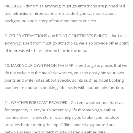
INCLUDED - don’t miss anything, must go attractions are pinned red
and attractions introduction are included, you can learn about
background and history of the monuments or sites.
9. OTHER ATTRACTIONS and POINT OF INTERESTS PINNED - don’t miss
anything, apart from must go attractions, we also provide other point
of interests which are pinned blue in the map.
10. MARK YOUR OWN PIN ON THE MAP - need to go to places that we
do not include in the map? No worries, you can easily pin your own
points and write notes about specific points such as hotel booking
number, restaurants booking info easily with our add pin function.
11. WEATHER FORECAST PROVIDED - Current weather and forecast
for target city, alert you to potentially life threatening weather
(thunderstorm, snow storm, etc), helps you to plan your outdoor
activities better during the trip. Offline mode is supported but
network is required to fetch most updated weather data.