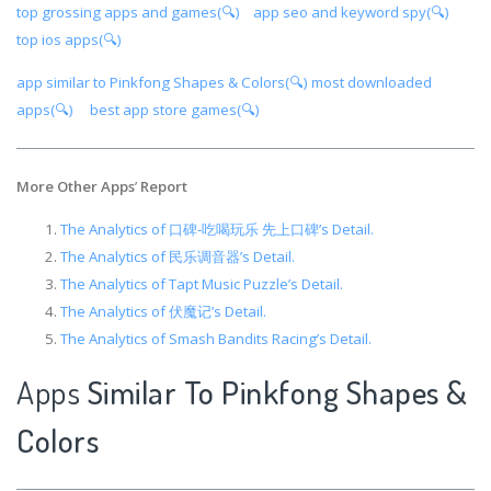
top grossing apps and games(🔍)
app seo and keyword spy(🔍)
top ios apps(🔍)
app similar to Pinkfong Shapes & Colors(🔍)
most downloaded
apps(🔍)
best app store games(🔍)
More Other Apps
’
Report
The Analytics of 口碑-吃喝玩乐 先上口碑’s Detail.
The Analytics of 民乐调音器’s Detail.
The Analytics of Tapt Music Puzzle’s Detail.
The Analytics of 伏魔记’s Detail.
The Analytics of Smash Bandits Racing’s Detail.
Apps
Similar To Pinkfong Shapes &
Colors