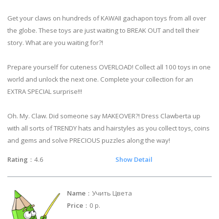
Get your claws on hundreds of KAWAII gachapon toys from all over
the globe. These toys are just waiting to BREAK OUT and tell their
story. What are you waiting for?!
Prepare yourself for cuteness OVERLOAD! Collect all 100 toys in one
world and unlock the next one. Complete your collection for an
EXTRA SPECIAL surprise!!!
Oh. My. Claw. Did someone say MAKEOVER?! Dress Clawberta up
with all sorts of TRENDY hats and hairstyles as you collect toys, coins
and gems and solve PRECIOUS puzzles along the way!
Rating
：4.6
Show Detail
Name
：Учить Цвета
Price
：0 р.