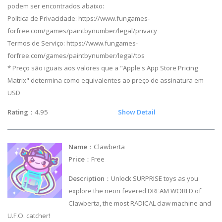
podem ser encontrados abaixo:
Política de Privacidade: https://www.fungames-
forfree.com/games/paintbynumber/legal/privacy
Termos de Serviço: https://www.fungames-
forfree.com/games/paintbynumber/legal/tos
* Preço são iguais aos valores que a "Apple's App Store Pricing
Matrix" determina como equivalentes ao preço de assinatura em
USD
Rating
：4.95
Show Detail
Name
：Clawberta
Price
：Free
Description
：Unlock SURPRISE toys as you
explore the neon fevered DREAM WORLD of
Clawberta, the most RADICAL claw machine and
U.F.O. catcher!