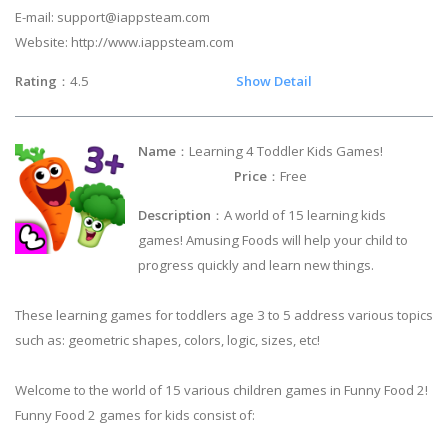
E-mail:
support@iappsteam.com
Website: http://www.iappsteam.com
Rating
：4.5
Show Detail
Name
：Learning 4 Toddler Kids Games!
Price
：Free
Description
：A world of 15 learning kids
games! Amusing Foods will help your child to
progress quickly and learn new things.
These learning games for toddlers age 3 to 5 address various topics
such as: geometric shapes, colors, logic, sizes, etc!
Welcome to the world of 15 various children games in Funny Food 2!
Funny Food 2 games for kids consist of: