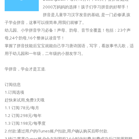
2000万妈妈的选择！孩子们学习拼音的好帮手！
拼音是儿童学习汉字发音的基础, 是一门必修课,孩
子学会拼音，这事可以很简单,用我们就够了。
幼儿园、小学拼音学习必备！声母、韵母、音节全覆盖！包括：23个声
母,24个韵母,16个整体认读音节！
掌握了拼音技能后宝宝就能自己学习唐诗国语，写字，看故事书儿歌，适
用于幼儿园和一年级，二年级的小朋友学习。
学拼音，学会才是王道.
订阅信息
1.订阅选项
赶快来试用,免费3天哦
1.1 订阅:78元/每月
1.2 订阅:298元/每年
1.3 订阅:198元/每季度
2.付款:通过用户的iTunes账户扣款,用户确认购买后即付款.
3.续订:苹果iTunes账户会在到期前24小时内扣费,扣费成功后订阅周期顺