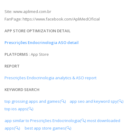
Site: www.aplimed.com.br
FanPage: https://www.facebook.com/ApliMedOficial
APP STORE OPTIMIZATION DETAIL
Prescrições Endocrinologia ASO detail
PLATFORMS
: App Store
REPORT
Prescrições Endocrinologia analytics & ASO report
KEYWORD SEARCH
top grossing apps and games(🔍)
app seo and keyword spy(🔍)
top ios apps(🔍)
app similar to Prescrições Endocrinologia(🔍)
most downloaded
apps(🔍)
best app store games(🔍)