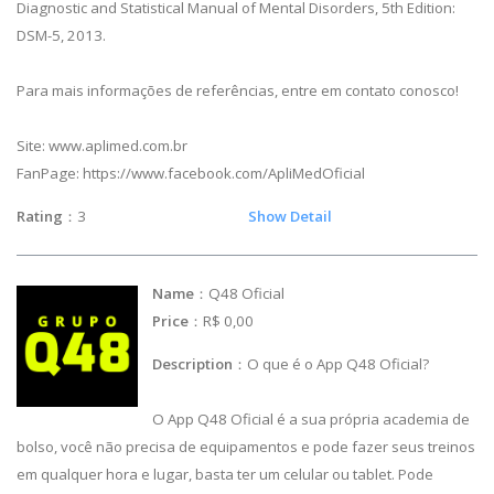
Diagnostic and Statistical Manual of Mental Disorders, 5th Edition:
DSM-5, 2013.
Para mais informações de referências, entre em contato conosco!
Site: www.aplimed.com.br
FanPage: https://www.facebook.com/ApliMedOficial
Rating
：3
Show Detail
Name
：Q48 Oficial
Price
：R$ 0,00
Description
：O que é o App Q48 Oficial?
O App Q48 Oficial é a sua própria academia de
bolso, você não precisa de equipamentos e pode fazer seus treinos
em qualquer hora e lugar, basta ter um celular ou tablet. Pode