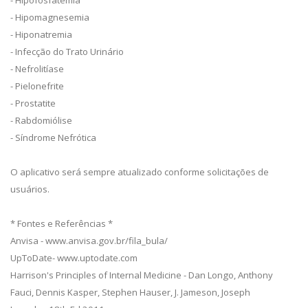
- Hipomagnesemia
- Hiponatremia
- Infecção do Trato Urinário
- Nefrolitíase
- Pielonefrite
- Prostatite
- Rabdomiólise
- Síndrome Nefrótica
O aplicativo será sempre atualizado conforme solicitações de
usuários.
* Fontes e Referências *
Anvisa - www.anvisa.gov.br/fila_bula/
UpToDate- www.uptodate.com
Harrison's Principles of Internal Medicine - Dan Longo, Anthony
Fauci, Dennis Kasper, Stephen Hauser, J. Jameson, Joseph