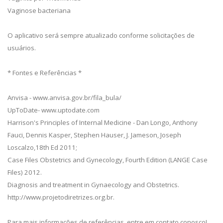
Vaginose bacteriana
O aplicativo será sempre atualizado conforme solicitações de
usuários.
* Fontes e Referências *
Anvisa - www.anvisa.gov.br/fila_bula/
UpToDate- www.uptodate.com
Harrison's Principles of Internal Medicine - Dan Longo, Anthony
Fauci, Dennis Kasper, Stephen Hauser, J. Jameson, Joseph
Loscalzo,18th Ed 2011;
Case Files Obstetrics and Gynecology, Fourth Edition (LANGE Case
Files) 2012.
Diagnosis and treatment in Gynaecology and Obstetrics.
http://www.projetodiretrizes.org.br.
Para mais informações de referências, entre em contato conosco!