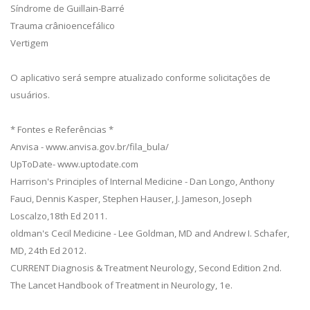
Síndrome de Guillain-Barré
Trauma crânioencefálico
Vertigem
O aplicativo será sempre atualizado conforme solicitações de
usuários.
* Fontes e Referências *
Anvisa - www.anvisa.gov.br/fila_bula/
UpToDate- www.uptodate.com
Harrison's Principles of Internal Medicine - Dan Longo, Anthony
Fauci, Dennis Kasper, Stephen Hauser, J. Jameson, Joseph
Loscalzo,18th Ed 2011.
oldman's Cecil Medicine - Lee Goldman, MD and Andrew I. Schafer,
MD, 24th Ed 2012.
CURRENT Diagnosis & Treatment Neurology, Second Edition 2nd.
The Lancet Handbook of Treatment in Neurology, 1e.