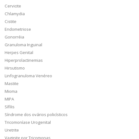
Cervicite
Chlamydia
Cistite
Endometriose
Gonorréia
Granuloma Inguinal
Herpes Genital
Hiperprolactinemias
Hirsutismo
Linfogranuloma Venéreo
Mastite
Mioma
MIPA
Sífilis
Síndrome dos ovários policísticos
Tricomoníase Urogenital
Uretrite
Vaginite por Tricomonas