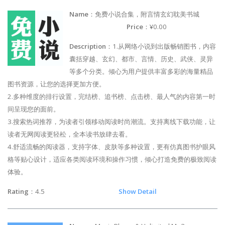
Name
：免费小说合集，附言情玄幻耽美书城
Price
：¥0.00
Description
：1.从网络小说到出版畅销图书，内容
囊括穿越、玄幻、都市、言情、历史、武侠、灵异
等多个分类。倾心为用户提供丰富多彩的海量精品
图书资源，让您的选择更加方便。
2.多种维度的排行设置，完结榜、追书榜、点击榜、最人气的内容第一时
间呈现您的面前。
3.搜索热词推荐，为读者引领移动阅读时尚潮流。支持离线下载功能，让
读者无网阅读更轻松，全本读书放肆去看。
4.舒适流畅的阅读器，支持字体、皮肤等多种设置，更有仿真图书护眼风
格等贴心设计，适应各类阅读环境和操作习惯，倾心打造免费的极致阅读
体验。
Rating
：4.5
Show Detail