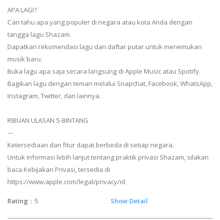
APA LAGI?
Cari tahu apa yang populer di negara atau kota Anda dengan
tangga lagu Shazam.
Dapatkan rekomendasi lagu dan daftar putar untuk menemukan
musik baru.
Buka lagu apa saja secara langsung di Apple Music atau Spotify.
Bagikan lagu dengan teman melalui Snapchat, Facebook, WhatsApp,
Instagram, Twitter, dan lainnya.
RIBUAN ULASAN 5-BINTANG
---
Ketersediaan dan fitur dapat berbeda di setiap negara.
Untuk informasi lebih lanjut tentang praktik privasi Shazam, silakan
baca Kebijakan Privasi, tersedia di
https://www.apple.com/legal/privacy/id
Rating
：5
Show Detail