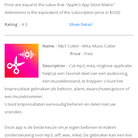
Price are equal to the value that "Apple's App Store Matrix"
determines is the equivalent of the subscription price in $USD.
Rating
：4.3
Show Detail
Name
：Mp3 Cutter - M4a, Music Cutter
Price
：Free
Description
：Cut mp3, m4a, ringtone applicatie
helpt je een favoriet deel van een audiosong,
een muziekbestand, te knippen. U kunt het
knipresultaat gebruiken als beltoon, alarm, waarschuwingstoon of
een muzieknummer.
U kunt knipresultaten eenvoudig beheren en delen met uw
vrienden.
Deze app is de beste keuze om je eigen beltonen te maken
(ondersteuning voor mp3, aiff, wav, m4a). De gebruiker kan een live