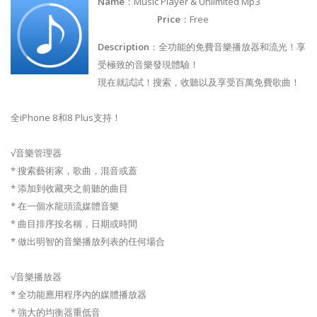
Name
：Music Player & Unlimited Mp3
Price
：Free
Description
：全功能的免費音樂播放器和流光！享
受極致的音樂發現體驗！
現在就試試！搜索，收聽以及享受百萬免費歌曲！
全iPhone 8和8 Plus支持！
√音樂管理器
* 搜索藝術家，歌曲，混音或蓋
* 添加到收藏夾之前聽的曲目
* 在一個水龍頭流媒體音樂
* 曲目排序按名稱，日期或時間
* 做出明智的音樂播放列表的任何場合
√音樂播放器
* 全功能應用程序內的媒體播放器
* 強大的均衡器重低音