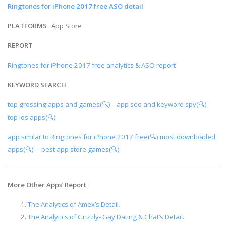
Ringtones for iPhone 2017 free ASO detail
PLATFORMS
: App Store
REPORT
Ringtones for iPhone 2017 free analytics & ASO report
KEYWORD SEARCH
top grossing apps and games(🔍)
app seo and keyword spy(🔍)
top ios apps(🔍)
app similar to Ringtones for iPhone 2017 free(🔍)
most downloaded
apps(🔍)
best app store games(🔍)
More Other Apps
’
Report
The Analytics of Amex’s Detail.
The Analytics of Grizzly- Gay Dating & Chat’s Detail.