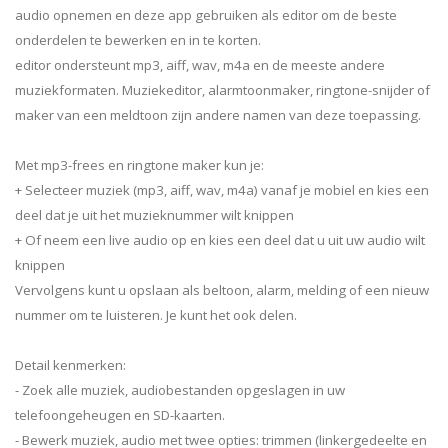
audio opnemen en deze app gebruiken als editor om de beste
onderdelen te bewerken en in te korten.
editor ondersteunt mp3, aiff, wav, m4a en de meeste andere
muziekformaten. Muziekeditor, alarmtoonmaker, ringtone-snijder of
maker van een meldtoon zijn andere namen van deze toepassing.
Met mp3-frees en ringtone maker kun je:
+ Selecteer muziek (mp3, aiff, wav, m4a) vanaf je mobiel en kies een
deel dat je uit het muzieknummer wilt knippen
+ Of neem een ​​live audio op en kies een deel dat u uit uw audio wilt
knippen
Vervolgens kunt u opslaan als beltoon, alarm, melding of een nieuw
nummer om te luisteren. Je kunt het ook delen.
Detail kenmerken:
- Zoek alle muziek, audiobestanden opgeslagen in uw
telefoongeheugen en SD-kaarten.
- Bewerk muziek, audio met twee opties: trimmen (linkergedeelte en