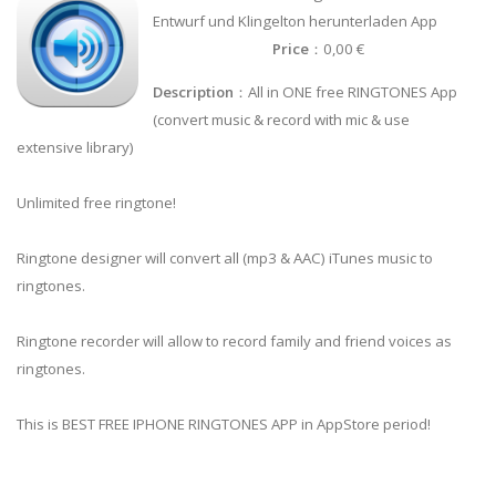
Entwurf und Klingelton herunterladen App
Price
：0,00 €
Description
：All in ONE free RINGTONES App
(convert music & record with mic & use
extensive library)
Unlimited free ringtone!
Ringtone designer will convert all (mp3 & AAC) iTunes music to
ringtones.
Ringtone recorder will allow to record family and friend voices as
ringtones.
This is BEST FREE IPHONE RINGTONES APP in AppStore period!