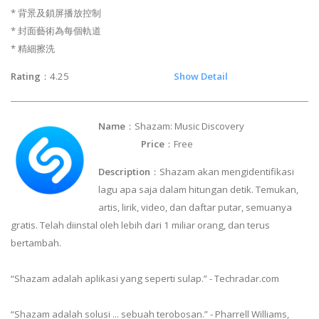
* 背景及鎖屏播放控制
* 封面藝術為每個軌道
* 精細擦洗
Rating
：4.25
Show Detail
Name
：Shazam: Music Discovery
Price
：Free
Description
：Shazam akan mengidentifikasi
lagu apa saja dalam hitungan detik. Temukan,
artis, lirik, video, dan daftar putar, semuanya
gratis. Telah diinstal oleh lebih dari 1 miliar orang, dan terus
bertambah.
“Shazam adalah aplikasi yang seperti sulap.” - Techradar.com
“Shazam adalah solusi ... sebuah terobosan.” - Pharrell Williams,