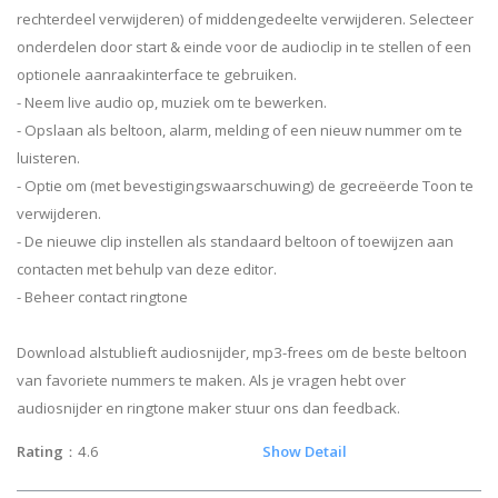
rechterdeel verwijderen) of middengedeelte verwijderen. Selecteer
onderdelen door start & einde voor de audioclip in te stellen of een
optionele aanraakinterface te gebruiken.
- Neem live audio op, muziek om te bewerken.
- Opslaan als beltoon, alarm, melding of een nieuw nummer om te
luisteren.
- Optie om (met bevestigingswaarschuwing) de gecreëerde Toon te
verwijderen.
- De nieuwe clip instellen als standaard beltoon of toewijzen aan
contacten met behulp van deze editor.
- Beheer contact ringtone
Download alstublieft audiosnijder, mp3-frees om de beste beltoon
van favoriete nummers te maken. Als je vragen hebt over
audiosnijder en ringtone maker stuur ons dan feedback.
Rating
：4.6
Show Detail