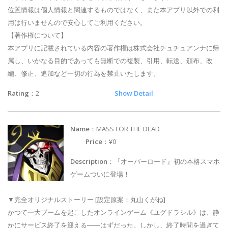
位置情報は個人情報と関連するものではなく、また本アプリ以外での利
用は行いませんので安心してご利用ください。
【著作権について】
本アプリに記載されている内容の著作権は株式会社チュチュアンナに帰
属し、いかなる目的であっても無断での複製、引用、転送、頒布、改
編、修正、追加など一切の行為を禁止いたします。
Rating
：2
Show Detail
Name
：MASS FOR THE DEAD
Price
：¥0
Description
：『オーバーロード』初の本格スマホ
ゲームついに登場！
▼完全オリジナルストーリー [設定原案：丸山くがね]
かつて一大ブームを起こしたオンラインゲーム《ユグドラシル》は、静
かにサービス終了を迎える――はずだった。しかし、終了時間を過ぎて