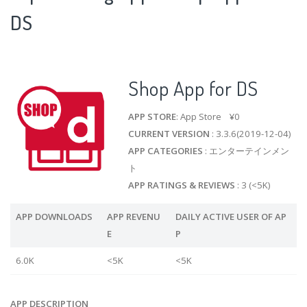
DS
Shop App for DS
APP STORE
: App Store ¥0
CURRENT VERSION
: 3.3.6(2019-12-04)
APP CATEGORIES
: エンターテインメン
ト
APP RATINGS & REVIEWS
: 3 (<5K)
APP DOWNLOADS
APP REVENU
DAILY ACTIVE USER OF AP
E
P
6.0K
<5K
<5K
APP DESCRIPTION