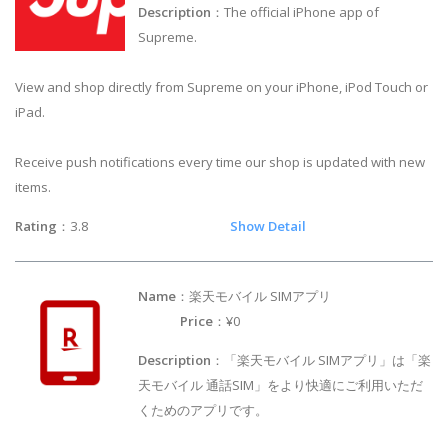
Description
：The official iPhone app of
Supreme.
View and shop directly from Supreme on your iPhone, iPod Touch or
iPad.
Receive push notifications every time our shop is updated with new
items.
Rating
：3.8
Show Detail
Name
：楽天モバイル SIMアプリ
Price
：¥0
Description
：「楽天モバイル SIMアプリ」は「楽
天モバイル 通話SIM」をより快適にご利用いただ
くためのアプリです。