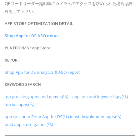
QRコードリーダー起動時にカメラへのアクセスを求められた場合は許
可をして下さい。
APP STORE OPTIMIZATION DETAIL
Shop App for DS ASO detail
PLATFORMS
: App Store
REPORT
Shop App for DS analytics & ASO report
KEYWORD SEARCH
top grossing apps and games(🔍)
app seo and keyword spy(🔍)
top ios apps(🔍)
app similar to Shop App for DS(🔍)
most downloaded apps(🔍)
best app store games(🔍)