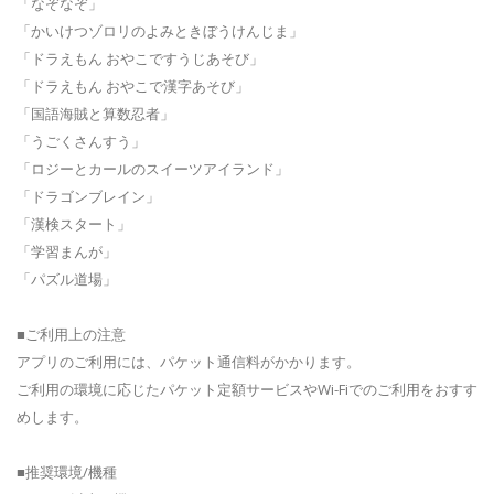
「なぞなぞ」
「かいけつゾロリのよみときぼうけんじま」
「ドラえもん おやこですうじあそび」
「ドラえもん おやこで漢字あそび」
「国語海賊と算数忍者」
「うごくさんすう」
「ロジーとカールのスイーツアイランド」
「ドラゴンブレイン」
「漢検スタート」
「学習まんが」
「パズル道場」
■ご利用上の注意
アプリのご利用には、パケット通信料がかかります。
ご利用の環境に応じたパケット定額サービスやWi-Fiでのご利用をおすす
めします。
■推奨環境/機種