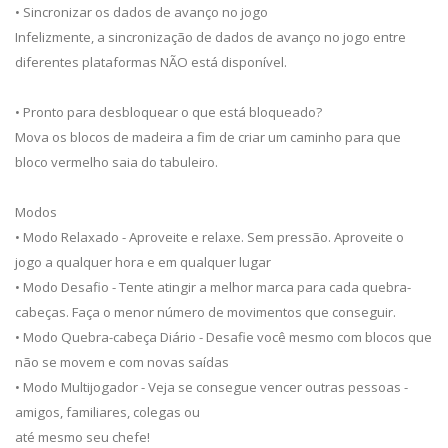
• Sincronizar os dados de avanço no jogo
Infelizmente, a sincronização de dados de avanço no jogo entre
diferentes plataformas NÃO está disponível.
• Pronto para desbloquear o que está bloqueado?
Mova os blocos de madeira a fim de criar um caminho para que
bloco vermelho saia do tabuleiro.
Modos
• Modo Relaxado - Aproveite e relaxe. Sem pressão. Aproveite o
jogo a qualquer hora e em qualquer lugar
• Modo Desafio - Tente atingir a melhor marca para cada quebra-
cabeças. Faça o menor número de movimentos que conseguir.
• Modo Quebra-cabeça Diário - Desafie você mesmo com blocos que
não se movem e com novas saídas
• Modo Multijogador - Veja se consegue vencer outras pessoas -
amigos, familiares, colegas ou
até mesmo seu chefe!