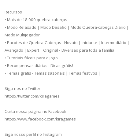
Recursos
• Mais de 18.000 quebra-cabeças
• Modo Relaxado | Modo Desafio | Modo Quebra-cabeças Diário |
Modo Multijogador
• Pacotes de Quebra-Cabeças - Novato | Iniciante | Intermediário |
Avançado | Expert | Original • Diversão para toda a família
• Tutoriais fáceis para o jogo
• Recompensas diárias - Dicas grátis!
• Temas grátis - Temas sazonais | Temas festivos |
Siga-nos no Twitter
https://twitter.com/kiragames
Curta nossa página no Facebook
https://www.facebook.com/kiragames
Siga nosso perfil no Instagram