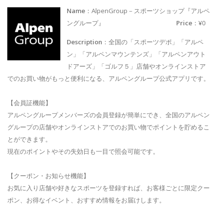
Name
：AlpenGroup－スポーツショップ『アルペ
ングループ』
Price
：¥0
Description
：全国の「スポーツデポ」「アルペ
ン」「アルペンマウンテンズ」「アルペンアウト
ドアーズ」「ゴルフ５」店舗やオンラインストア
でのお買い物がもっと便利になる、アルペングループ公式アプリです。
【会員証機能】
アルペングループメンバーズの会員登録が簡単にでき、全国のアルペン
グループの店舗やオンラインストアでのお買い物でポイントを貯めるこ
とができます。
現在のポイントやその失効日も一目で照会可能です。
【クーポン・お知らせ機能】
お気に入り店舗や好きなスポーツを登録すれば、お客様ごとに限定クー
ポン、お得なイベント、おすすめ情報をお届けします。