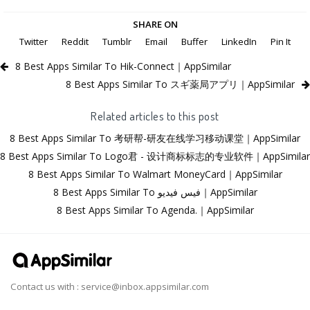
SHARE ON
Twitter
Reddit
Tumblr
Email
Buffer
LinkedIn
Pin It
8 Best Apps Similar To Hik-Connect｜AppSimilar
8 Best Apps Similar To スギ薬局アプリ｜AppSimilar
Related articles to this post
8 Best Apps Similar To 考研帮-研友在线学习移动课堂｜AppSimilar
8 Best Apps Similar To Logo君 - 设计商标标志的专业软件｜AppSimilar
8 Best Apps Similar To Walmart MoneyCard｜AppSimilar
8 Best Apps Similar To فيس فيديو｜AppSimilar
8 Best Apps Similar To Agenda.｜AppSimilar
Contact us with :
service@inbox.appsimilar.com