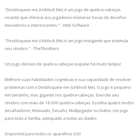
"Desbloqueie-me (Unblock Me) é um jogo de quebra-cabeças
viciante que oferece aos jogadores inúmeras horas de desafios
inovadores e interessantes." - Intel Software
"Desbloqueie-me (Unblock Me) é um jogo instigante que estimula
seu cérebro." - TheTbrothers
Um jogo clássico de quebra-cabeças popular há muito tempo!
Melhore suas habilidades cognitivas e sua capacidade de resolver
problemas com o Desbloqueie-me (Unblock Me). O jogo é pequeno
em tamanho, mas gigante nos quebra-cabeças. Exercite seu
cérebro com mais de 18.000 quebra-cabeças. Escolha quatro modos
desafiadores; Relaxado, Desafio, Multijogador ou Diário. Um jogo
para toda a família, adequado a todas as idades
Disponível para todos os aparelhos iOS!