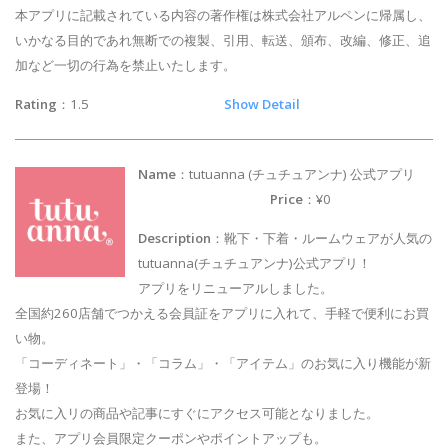
本アプリに記載されている内容の著作権は株式会社アルペンに帰属し、
いかなる目的であれ無断での複製、引用、転送、頒布、改編、修正、追
加など一切の行為を禁止いたします。
Rating
：1.5
Show Detail
Name
：tutuanna (チュチュアンナ) 公式アプリ
Price
：¥0
Description
：靴下・下着・ルームウェアが人気の
tutuanna(チュチュアンナ)公式アプリ！
アプリをリニューアルしました。
全国約260店舗でつかえる会員証をアプリに入れて、手軽で便利にお買
い物。
「コーディネート」・「コラム」・「アイテム」のお気に入り機能が新
登場！
お気に入リの商品や記事にすぐにアクセス可能となりました。
また、アプリ会員限定クーポンやポイントアップも。