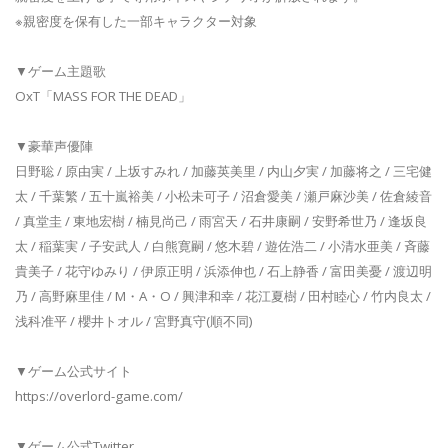
※親密度を保有した一部キャラクター対象
▼ゲーム主題歌
OxT「MASS FOR THE DEAD」
▼豪華声優陣
日野聡 / 原由実 / 上坂すみれ / 加藤英美里 / 内山夕実 / 加藤将之 / 三宅健
太 / 千葉繁 / 五十嵐裕美 / 小松未可子 / 沼倉愛美 / 瀬戸麻沙美 / 佐倉綾音
/ 真堂圭 / 東地宏樹 / 楠見尚己 / 雨宮天 / 石井康嗣 / 安野希世乃 / 逢坂良
太 / 稲葉実 / 子安武人 / 白熊寛嗣 / 悠木碧 / 遊佐浩二 / 小清水亜美 / 斉藤
貴美子 / 花守ゆみり / 伊原正明 / 浜添伸也 / 石上静香 / 富田美憂 / 渡辺明
乃 / 高野麻里佳 / M・A・O / 興津和幸 / 花江夏樹 / 田村睦心 / 竹内良太 /
浅科准平 / 櫻井トオル / 宮野真守(順不同)
▼ゲーム公式サイト
https://overlord-game.com/
▼ゲーム公式Twitter