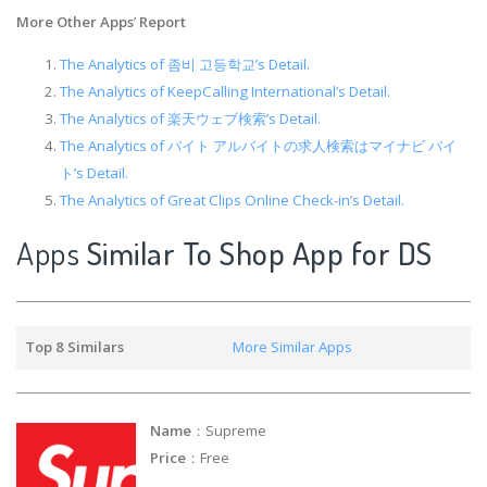
More Other Apps
’
Report
The Analytics of 좀비 고등학교’s Detail.
The Analytics of KeepCalling International’s Detail.
The Analytics of 楽天ウェブ検索’s Detail.
The Analytics of バイト アルバイトの求人検索はマイナビ バイ
ト’s Detail.
The Analytics of Great Clips Online Check-in’s Detail.
Apps
Similar To Shop App for DS
Top 8 Similars
More Similar Apps
Name
：Supreme
Price
：Free