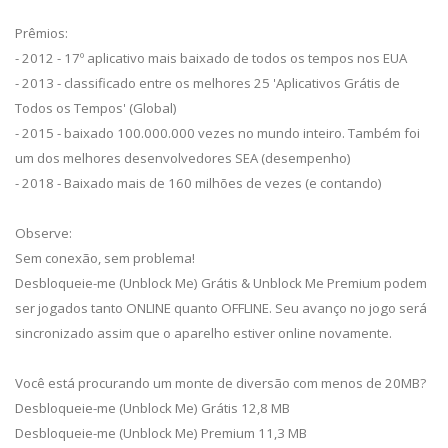
Prêmios:
- 2012 - 17º aplicativo mais baixado de todos os tempos nos EUA
- 2013 - classificado entre os melhores 25 'Aplicativos Grátis de
Todos os Tempos' (Global)
- 2015 - baixado 100.000.000 vezes no mundo inteiro. Também foi
um dos melhores desenvolvedores SEA (desempenho)
- 2018 - Baixado mais de 160 milhões de vezes (e contando)
Observe:
Sem conexão, sem problema!
Desbloqueie-me (Unblock Me) Grátis & Unblock Me Premium podem
ser jogados tanto ONLINE quanto OFFLINE. Seu avanço no jogo será
sincronizado assim que o aparelho estiver online novamente.
Você está procurando um monte de diversão com menos de 20MB?
Desbloqueie-me (Unblock Me) Grátis 12,8 MB
Desbloqueie-me (Unblock Me) Premium 11,3 MB