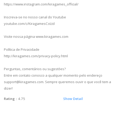
https://www.instagram.com/kiragames_official/
Inscreva-se no nosso canal do Youtube
youtube.com/c/KiragamesCoLtd
Visite nossa página www.kiragames.com
Política de Privacidade
http://kiragames.com/privacy-policy.html
Perguntas, comentários ou sugestões?
Entre em contato conosco a qualquer momento pelo endereço
support@kiragames.com
. Sempre queremos ouvir o que você tem a
dizer!
Rating
：4.75
Show Detail