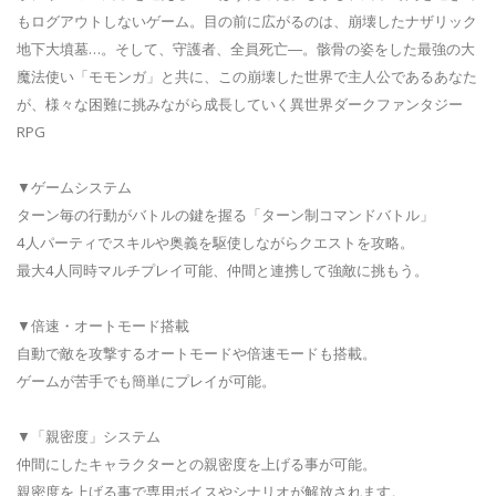
もログアウトしないゲーム。目の前に広がるのは、崩壊したナザリック
地下大墳墓…。そして、守護者、全員死亡―。骸骨の姿をした最強の大
魔法使い「モモンガ」と共に、この崩壊した世界で主人公であるあなた
が、様々な困難に挑みながら成長していく異世界ダークファンタジー
RPG
▼ゲームシステム
ターン毎の行動がバトルの鍵を握る「ターン制コマンドバトル」
4人パーティでスキルや奥義を駆使しながらクエストを攻略。
最大4人同時マルチプレイ可能、仲間と連携して強敵に挑もう。
▼倍速・オートモード搭載
自動で敵を攻撃するオートモードや倍速モードも搭載。
ゲームが苦手でも簡単にプレイが可能。
▼「親密度」システム
仲間にしたキャラクターとの親密度を上げる事が可能。
親密度を上げる事で専用ボイスやシナリオが解放されます。