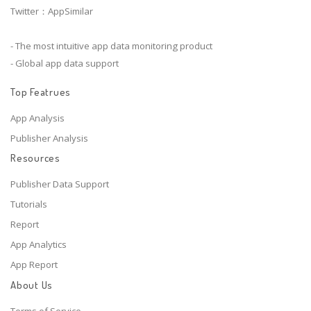
Twitter：AppSimilar
- The most intuitive app data monitoring product
- Global app data support
Top Featrues
App Analysis
Publisher Analysis
Resources
Publisher Data Support
Tutorials
Report
App Analytics
App Report
About Us
Terms of Service