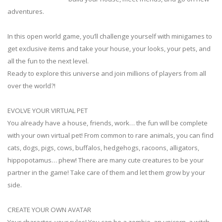
adventures.
In this open world game, you’ll challenge yourself with minigames to
get exclusive items and take your house, your looks, your pets, and
all the fun to the next level.
Ready to explore this universe and join millions of players from all
over the world?!
EVOLVE YOUR VIRTUAL PET
You already have a house, friends, work… the fun will be complete
with your own virtual pet! From common to rare animals, you can find
cats, dogs, pigs, cows, buffalos, hedgehogs, racoons, alligators,
hippopotamus… phew! There are many cute creatures to be your
partner in the game! Take care of them and let them grow by your
side.
CREATE YOUR OWN AVATAR
Your character, your rules! You can be a zombie, an unicorn, a witch,