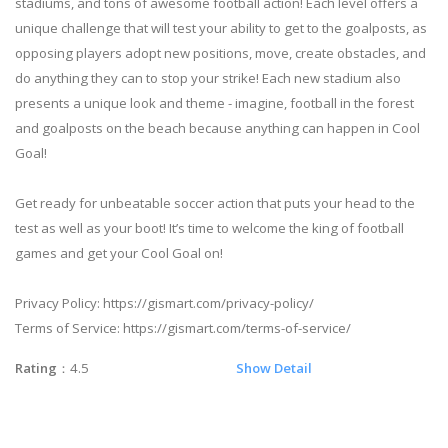
stadiums, and tons of awesome football action! Each level offers a
unique challenge that will test your ability to get to the goalposts, as
opposing players adopt new positions, move, create obstacles, and
do anything they can to stop your strike! Each new stadium also
presents a unique look and theme - imagine, football in the forest
and goalposts on the beach because anything can happen in Cool
Goal!
Get ready for unbeatable soccer action that puts your head to the
test as well as your boot! It’s time to welcome the king of football
games and get your Cool Goal on!
Privacy Policy: https://gismart.com/privacy-policy/
Terms of Service: https://gismart.com/terms-of-service/
Rating
：4.5
Show Detail