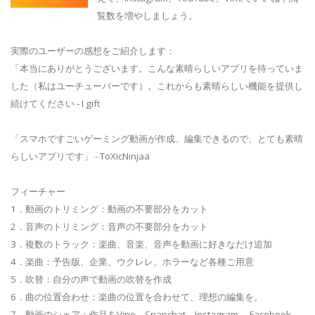
覧数を増やしましょう。
実際のユーザーの感想をご紹介します：
「本当にありがとうございます。こんな素晴らしいアプリを待っていま
した（私はユーチューバーです）。これからも素晴らしい機能を提供し
続けてください - I gift
「スマホですごいゲーミング動画が作成、編集できるので、とても素晴
らしいアプリです」 - ToXicNinjaa
フィーチャー
1．動画のトリミング：動画の不要部分をカット
2．音声のトリミング：音声の不要部分をカット
3．複数のトラック：楽曲、音楽、音声を動画に好きなだけ追加
4．楽曲：予告版、企業、ウクレレ、ホラーなど各種ご用意
5．吹替：自分の声で動画の吹替を作成
6．曲の位置合わせ：楽曲の位置を合わせて、理想の編集を。
7．動画のシェア：作品をVine、Snapchat、Instagram 、Facebook、