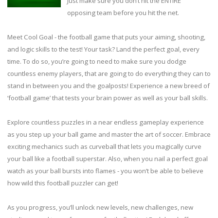
Just make sure you don’t hit the ENTIRE
opposing team before you hit the net.
Meet Cool Goal - the football game that puts your aiming, shooting,
and logic skills to the test! Your task? Land the perfect goal, every
time. To do so, you’re going to need to make sure you dodge
countless enemy players, that are going to do everything they can to
stand in between you and the goalposts! Experience a new breed of
‘football game’ that tests your brain power as well as your ball skills.
Explore countless puzzles in a near endless gameplay experience
as you step up your ball game and master the art of soccer. Embrace
exciting mechanics such as curveball that lets you magically curve
your ball like a football superstar. Also, when you nail a perfect goal
watch as your ball bursts into flames - you won’t be able to believe
how wild this football puzzler can get!
As you progress, you’ll unlock new levels, new challenges, new