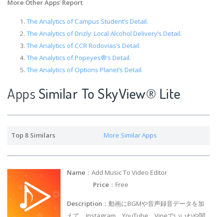
More Other Apps
’
Report
The Analytics of Campus Student’s Detail.
The Analytics of Drizly: Local Alcohol Delivery’s Detail.
The Analytics of CCR Rodovias’s Detail.
The Analytics of Popeyes®’s Detail.
The Analytics of Options Planet’s Detail.
Apps
Similar To SkyView® Lite
Top 8 Similars
More Similar Apps
Name
：Add Music To Video Editor
Price
：Free
Description
：動画にBGMや音声録音データを加
えて、Instagram、YouTube、Vineでいいねや閲