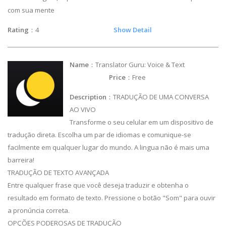
com sua mente
Rating
：4
Show Detail
Name
：Translator Guru: Voice & Text
Price
：Free
Description
：TRADUÇÃO DE UMA CONVERSA
AO VIVO
Transforme o seu celular em um dispositivo de
tradução direta. Escolha um par de idiomas e comunique-se
facilmente em qualquer lugar do mundo. A lingua não é mais uma
barreira!
TRADUÇÃO DE TEXTO AVANÇADA
Entre qualquer frase que você deseja traduzir e obtenha o
resultado em formato de texto. Pressione o botão "Som" para ouvir
a pronúncia correta.
OPÇÕES PODEROSAS DE TRADUÇÃO