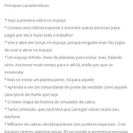
Principais características
* Seja a primeira cabra no espaço
* Custeie uma colônia espacial e encontre outras pessoas para
pagar por ela e fazer todo o trabalho!
* Voe e atire em coisas no espaço, porque ninguém mais faz jogos
de voar e atirar no espaço
* Um espaço infinito, cheio de planetas para visitar. mas, falando
sério, iria tomar muito tempo para ir até lá, então por que se
incomodar
* Mas só existe um planeta perto. Vá para aquele
* Aprenda a ser um comandante de ponte de verdade como aquele
cara spock de marte que seja
* O maior mapa da história do simulador de cabra
* Tanto conteúdo, que você terá que carregar várias vezes seu
telefone
* Milhares de cabras desbloqueáveis com poderes especiais - Crie
buracos negros, imprima coisas 3D no mundo e arremesse pessoas