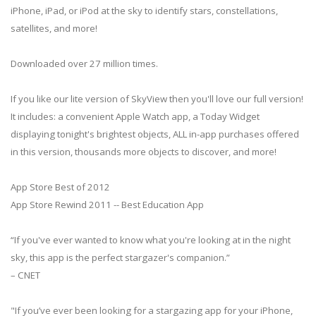
iPhone, iPad, or iPod at the sky to identify stars, constellations,
satellites, and more!
Downloaded over 27 million times.
If you like our lite version of SkyView then you'll love our full version!
It includes: a convenient Apple Watch app, a Today Widget
displaying tonight's brightest objects, ALL in-app purchases offered
in this version, thousands more objects to discover, and more!
App Store Best of 2012
App Store Rewind 2011 -- Best Education App
“If you've ever wanted to know what you're looking at in the night
sky, this app is the perfect stargazer's companion.”
– CNET
"If you’ve ever been looking for a stargazing app for your iPhone,