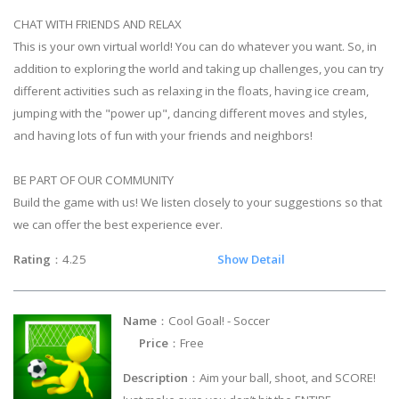
CHAT WITH FRIENDS AND RELAX
This is your own virtual world! You can do whatever you want. So, in
addition to exploring the world and taking up challenges, you can try
different activities such as relaxing in the floats, having ice cream,
jumping with the "power up", dancing different moves and styles,
and having lots of fun with your friends and neighbors!
BE PART OF OUR COMMUNITY
Build the game with us! We listen closely to your suggestions so that
we can offer the best experience ever.
Rating
：4.25
Show Detail
Name
：Cool Goal! - Soccer
Price
：Free
Description
：Aim your ball, shoot, and SCORE!