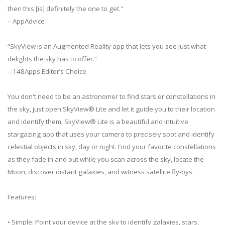
then this [is] definitely the one to get."
– AppAdvice
“SkyView is an Augmented Reality app that lets you see just what
delights the sky has to offer.”
– 148Apps Editor’s Choice
You don't need to be an astronomer to find stars or constellations in
the sky, just open SkyView® Lite and let it guide you to their location
and identify them. SkyView® Lite is a beautiful and intuitive
stargazing app that uses your camera to precisely spot and identify
celestial objects in sky, day or night. Find your favorite constellations
as they fade in and out while you scan across the sky, locate the
Moon, discover distant galaxies, and witness satellite fly-bys.
Features:
• Simple: Point your device at the sky to identify galaxies, stars,