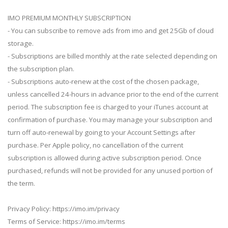
IMO PREMIUM MONTHLY SUBSCRIPTION
- You can subscribe to remove ads from imo and get 25Gb of cloud
storage.
- Subscriptions are billed monthly at the rate selected depending on
the subscription plan.
- Subscriptions auto-renew at the cost of the chosen package,
unless cancelled 24-hours in advance prior to the end of the current
period. The subscription fee is charged to your iTunes account at
confirmation of purchase. You may manage your subscription and
turn off auto-renewal by going to your Account Settings after
purchase. Per Apple policy, no cancellation of the current
subscription is allowed during active subscription period. Once
purchased, refunds will not be provided for any unused portion of
the term.
Privacy Policy: https://imo.im/privacy
Terms of Service: https://imo.im/terms