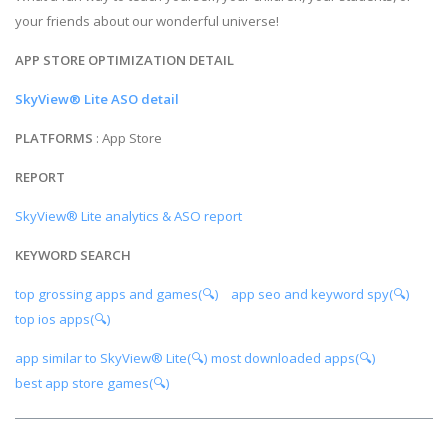
your friends about our wonderful universe!
APP STORE OPTIMIZATION DETAIL
SkyView® Lite ASO detail
PLATFORMS
: App Store
REPORT
SkyView® Lite analytics & ASO report
KEYWORD SEARCH
top grossing apps and games(🔍)
app seo and keyword spy(🔍)
top ios apps(🔍)
app similar to SkyView® Lite(🔍)
most downloaded apps(🔍)
best app store games(🔍)