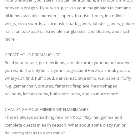
or even a dragon if you wish. Just use your imagination to combine
all items available: monster slippers, futuristic boots, incredible
wings, ninja swords, a cat mask, shark gloves, lobster gloves, golden
hair, fun backpacks, incredible sunglasses, cool clothes, and much
more.
CREATE YOUR DREAM HOUSE
Build your house, get new items, and decorate your home however
you want. The only limit is your imagination! Here’s a sneak peak of
what you’ll find: Puff cloud, dance mat, lava lamp, wallpapers, fluffy
rug, gamer chair, pictures, fantastic fireplace, heart-shaped
balloons, kitchen items, bathroom items, and so much more!
CHALLENGE YOUR FRIENDS WITH MINIMAGES
There’s always something new on PK XD! Play minigames and
complete quests in each season. What about some crazy run or
delivering pizzas to earn coins?