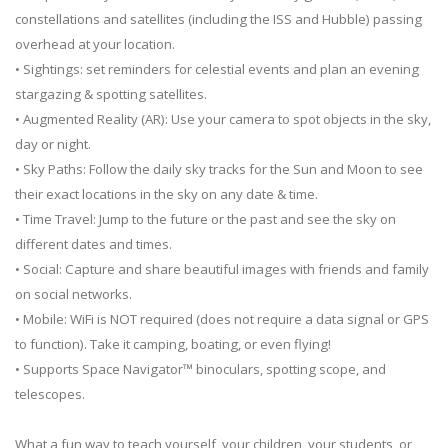
constellations and satellites (including the ISS and Hubble) passing
overhead at your location.
• Sightings: set reminders for celestial events and plan an evening
stargazing & spotting satellites.
• Augmented Reality (AR): Use your camera to spot objects in the sky,
day or night.
• Sky Paths: Follow the daily sky tracks for the Sun and Moon to see
their exact locations in the sky on any date & time.
• Time Travel: Jump to the future or the past and see the sky on
different dates and times.
• Social: Capture and share beautiful images with friends and family
on social networks.
• Mobile: WiFi is NOT required (does not require a data signal or GPS
to function). Take it camping, boating, or even flying!
• Supports Space Navigator™ binoculars, spotting scope, and
telescopes.
What a fun way to teach yourself, your children, your students, or