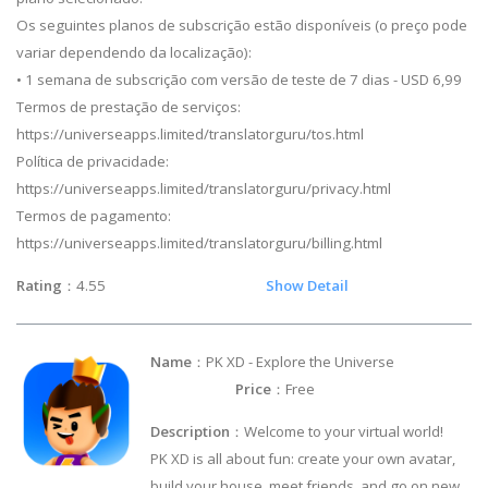
Os seguintes planos de subscrição estão disponíveis (o preço pode
variar dependendo da localização):
• 1 semana de subscrição com versão de teste de 7 dias - USD 6,99
Termos de prestação de serviços:
https://universeapps.limited/translatorguru/tos.html
Política de privacidade:
https://universeapps.limited/translatorguru/privacy.html
Termos de pagamento:
https://universeapps.limited/translatorguru/billing.html
Rating
：4.55
Show Detail
Name
：PK XD - Explore the Universe
Price
：Free
Description
：Welcome to your virtual world!
PK XD is all about fun: create your own avatar,
build your house, meet friends, and go on new