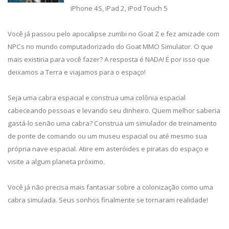
iPhone 4S, iPad 2, iPod Touch 5
Você já passou pelo apocalipse zumbi no Goat Z e fez amizade com
NPCs no mundo computadorizado do Goat MMO Simulator. O que
mais existiria para você fazer? A resposta é NADA! É por isso que
deixamos a Terra e viajamos para o espaço!
Seja uma cabra espacial e construa uma colônia espacial
cabeceando pessoas e levando seu dinheiro. Quem melhor saberia
gastá-lo senão uma cabra? Construa um simulador de treinamento
de ponte de comando ou um museu espacial ou até mesmo sua
própria nave espacial. Atire em asteróides e piratas do espaço e
visite a algum planeta próximo.
Você já não precisa mais fantasiar sobre a colonização como uma
cabra simulada. Seus sonhos finalmente se tornaram realidade!