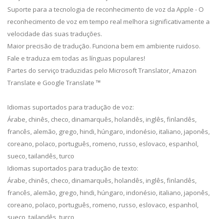
Suporte para a tecnologia de reconhecimento de voz da Apple - O
reconhecimento de voz em tempo real melhora significativamente a
velocidade das suas traduções.
Maior precisão de tradução. Funciona bem em ambiente ruidoso.
Fale e traduza em todas as línguas populares!
Partes do serviço traduzidas pelo Microsoft Translator, Amazon
Translate e Google Translate ™
Idiomas suportados para tradução de voz:
Árabe, chinês, checo, dinamarquês, holandês, inglês, finlandês,
francês, alemão, grego, hindi, húngaro, indonésio, italiano, japonês,
coreano, polaco, português, romeno, russo, eslovaco, espanhol,
sueco, tailandês, turco
Idiomas suportados para tradução de texto:
Árabe, chinês, checo, dinamarquês, holandês, inglês, finlandês,
francês, alemão, grego, hindi, húngaro, indonésio, italiano, japonês,
coreano, polaco, português, romeno, russo, eslovaco, espanhol,
sueco, tailandês, turco