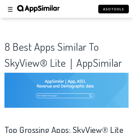
☰
ASOTOOLS
8 Best Apps Similar To
SkyView® Lite｜AppSimilar
Top Grossing Apps: SkyView® Lite