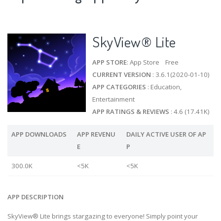
SkyView® Lite
APP STORE
: App Store Free
CURRENT VERSION
: 3.6.1(2020-01-10)
APP CATEGORIES
: Education,
Entertainment
APP RATINGS & REVIEWS
: 4.6 (17.41K)
APP DOWNLOADS
APP REVENU
DAILY ACTIVE USER OF AP
E
P
300.0K
<5K
<5K
APP DESCRIPTION
SkyView® Lite brings stargazing to everyone! Simply point your