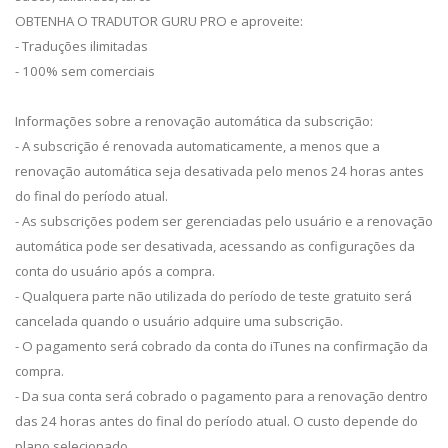
OBTENHA O TRADUTOR GURU PRO e aproveite:
- Traduções ilimitadas
- 100% sem comerciais
Informações sobre a renovação automática da subscrição:
- A subscrição é renovada automaticamente, a menos que a
renovação automática seja desativada pelo menos 24 horas antes
do final do período atual.
- As subscrições podem ser gerenciadas pelo usuário e a renovação
automática pode ser desativada, acessando as configurações da
conta do usuário após a compra.
- Qualquera parte não utilizada do período de teste gratuito será
cancelada quando o usuário adquire uma subscrição.
- O pagamento será cobrado da conta do iTunes na confirmação da
compra.
- Da sua conta será cobrado o pagamento para a renovação dentro
das 24 horas antes do final do período atual. O custo depende do
plano selecionado.