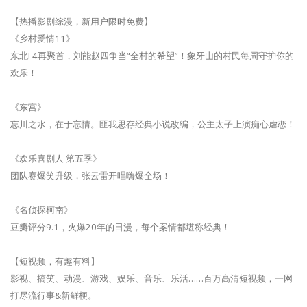
【热播影剧综漫，新用户限时免费】
《乡村爱情11》
东北F4再聚首，刘能赵四争当“全村的希望”！象牙山的村民每周守护你的
欢乐！
《东宫》
忘川之水，在于忘情。匪我思存经典小说改编，公主太子上演痴心虐恋！
《欢乐喜剧人 第五季》
团队赛爆笑升级，张云雷开唱嗨爆全场！
《名侦探柯南》
豆瓣评分9.1，火爆20年的日漫，每个案情都堪称经典！
【短视频，有趣有料】
影视、搞笑、动漫、游戏、娱乐、音乐、乐活……百万高清短视频，一网
打尽流行事&新鲜梗。