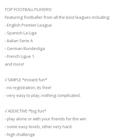
TOP FOOTBALL PLAYERS!
Featuring footballer from all the best leagues including:
- English Premier League
- Spanish La Liga
- Italian Serie A
- German Bundesliga
- French Ligue 1
and more!
√ SIMPLE *instant fun*
- no registration, its free!
- very easy to play, nothing complicated.
√ ADDICTIVE *big fun*
- play alone or with your friends for the win
- some easy levels, other very hard
- high challenge