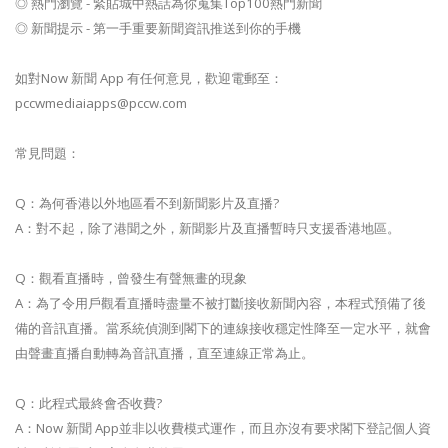
◎ 熱門瀏覽 - 緊貼城中熱話為你蒐集Top100熱門新聞
◎ 新聞提示 - 第一手重要新聞資訊推送到你的手機
如對Now 新聞 App 有任何意見，歡迎電郵至：
pccwmediaiapps@pccw.com
常見問題：
Q：為何香港以外地區看不到新聞影片及直播?
A：對不起，除了港聞之外，新聞影片及直播暫時只支援香港地區。
Q：觀看直播時，曾發生有聲無畫的現象
A：為了令用戶觀看直播時盡量不被打斷接收新聞內容，本程式預備了後
備的音訊直播。當系統偵測到閣下的連線接收穩定性降至一定水平，就會
由聲畫直播自動轉為音訊直播，直至連線正常為止。
Q：此程式最終會否收費?
A：Now 新聞 App並非以收費模式運作，而且亦沒有要求閣下登記個人資