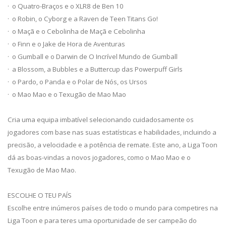
· o Quatro-Braços e o XLR8 de Ben 10
· o Robin, o Cyborg e a Raven de Teen Titans Go!
· o Maçã e o Cebolinha de Maçã e Cebolinha
· o Finn e o Jake de Hora de Aventuras
· o Gumball e o Darwin de O Incrível Mundo de Gumball
· a Blossom, a Bubbles e a Buttercup das Powerpuff Girls
· o Pardo, o Panda e o Polar de Nós, os Ursos
· o Mao Mao e o Texugão de Mao Mao
Cria uma equipa imbatível selecionando cuidadosamente os
jogadores com base nas suas estatísticas e habilidades, incluindo a
precisão, a velocidade e a potência de remate. Este ano, a Liga Toon
dá as boas-vindas a novos jogadores, como o Mao Mao e o
Texugão de Mao Mao.
ESCOLHE O TEU PAÍS
Escolhe entre inúmeros países de todo o mundo para competires na
Liga Toon e para teres uma oportunidade de ser campeão do