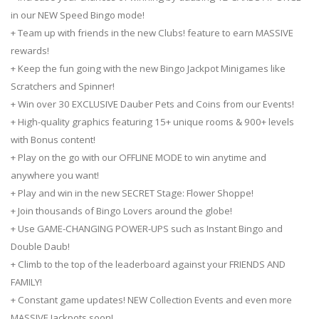
in our NEW Speed Bingo mode!
+ Team up with friends in the new Clubs! feature to earn MASSIVE
rewards!
+ Keep the fun going with the new Bingo Jackpot Minigames like
Scratchers and Spinner!
+ Win over 30 EXCLUSIVE Dauber Pets and Coins from our Events!
+ High-quality graphics featuring 15+ unique rooms & 900+ levels
with Bonus content!
+ Play on the go with our OFFLINE MODE to win anytime and
anywhere you want!
+ Play and win in the new SECRET Stage: Flower Shoppe!
+ Join thousands of Bingo Lovers around the globe!
+ Use GAME-CHANGING POWER-UPS such as Instant Bingo and
Double Daub!
+ Climb to the top of the leaderboard against your FRIENDS AND
FAMILY!
+ Constant game updates! NEW Collection Events and even more
MASSIVE Jackpots soon!