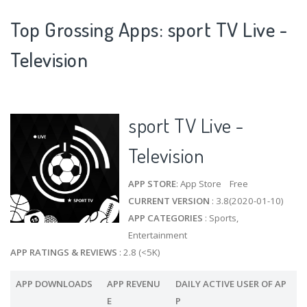
Top Grossing Apps: sport TV Live -
Television
sport TV Live -
Television
APP STORE
: App Store Free
CURRENT VERSION
: 3.8(2020-01-10)
APP CATEGORIES
: Sports,
Entertainment
APP RATINGS & REVIEWS
: 2.8 (<5K)
APP DOWNLOADS
APP REVENU
DAILY ACTIVE USER OF AP
E
P