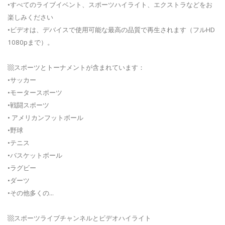
•すべてのライブイベント、スポーツハイライト、エクストラなどをお
楽しみください
•ビデオは、デバイスで使用可能な最高の品質で再生されます（フルHD
1080pまで）。
▩スポーツとトーナメントが含まれています：
•サッカー
•モータースポーツ
•戦闘スポーツ
• アメリカンフットボール
•野球
•テニス
•バスケットボール
•ラグビー
•ダーツ
•その他多くの...
▩スポーツライブチャンネルとビデオハイライト