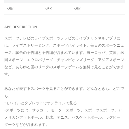
<5K
<5K
<5K
APP DESCRIPTION
スポーツテレビのライブスポーツテレビのライブチャンネルアプリに
は、ライブストリーミング、スポーツハイライト、毎日のスポーツニュ
ース、試合の予告編と予告編が含まれています。ヨーロッパ、英国、米
国スポーツ、エウロパリーグ、チャンピオンズリーグ、アジアスポーツ
など、あらゆる国のリーグのスポーツゲームを無料で見ることができま
す。
あなたが愛するスポーツを見ることができます。どんなときも。どこで
も。
•モバイルとタブレットでオンラインで見る
•スポーツには、サッカー、モータースポーツ、スポーツスポーツ、ア
メリカンフットボール、野球、テニス、バスケットボール、ラグビー、
ダーツなどが含まれます。