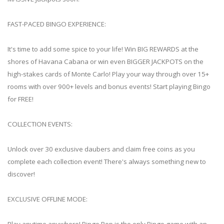
FAST-PACED BINGO EXPERIENCE:
It's time to add some spice to your life! Win BIG REWARDS at the
shores of Havana Cabana or win even BIGGER JACKPOTS on the
high-stakes cards of Monte Carlo! Play your way through over 15+
rooms with over 900+ levels and bonus events! Start playing Bingo
for FREE!
COLLECTION EVENTS:
Unlock over 30 exclusive daubers and claim free coins as you
complete each collection event! There's always something new to
discover!
EXCLUSIVE OFFLINE MODE:
Play anytime anywhere! Bingo Pop is the only Bingo game with an