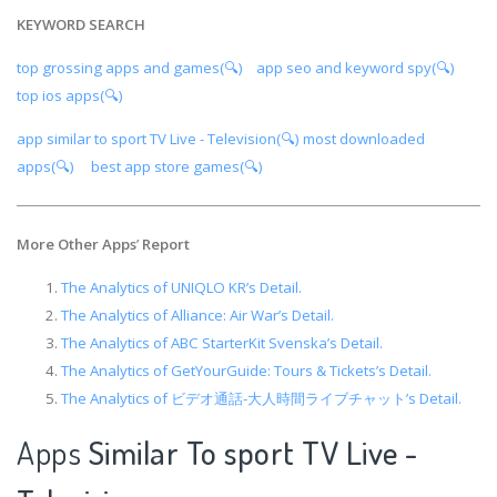
KEYWORD SEARCH
top grossing apps and games(🔍)
app seo and keyword spy(🔍)
top ios apps(🔍)
app similar to sport TV Live - Television(🔍)
most downloaded
apps(🔍)
best app store games(🔍)
More Other Apps
’
Report
The Analytics of UNIQLO KR’s Detail.
The Analytics of Alliance: Air War’s Detail.
The Analytics of ABC StarterKit Svenska’s Detail.
The Analytics of GetYourGuide: Tours & Tickets’s Detail.
The Analytics of ビデオ通話-大人時間ライブチャット’s Detail.
Apps
Similar To sport TV Live -