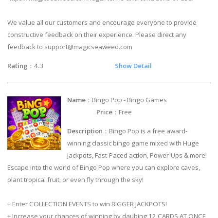
We value all our customers and encourage everyone to provide
constructive feedback on their experience. Please direct any
feedback to
support@magicseaweed.com
Rating
：4.3
Show Detail
Name
：Bingo Pop - Bingo Games
Price
：Free
Description
：Bingo Pop is a free award-
winning classic bingo game mixed with Huge
Jackpots, Fast-Paced action, Power-Ups & more!
Escape into the world of Bingo Pop where you can explore caves,
plant tropical fruit, or even fly through the sky!
+ Enter COLLECTION EVENTS to win BIGGER JACKPOTS!
+ Increase your chances of winning by daubing 12 CARDS AT ONCE