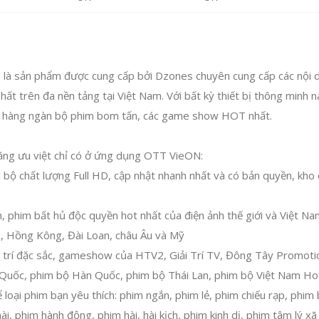
 sản phẩm được cung cấp bởi Dzones chuyên cung cấp các nội dun
ất trên đa nền tảng tại Việt Nam. Với bất kỳ thiết bị thông minh 
 hàng ngàn bộ phim bom tấn, các game show HOT nhất.
năng ưu việt chỉ có ở ứng dụng OTT VieON:
bộ chất lượng Full HD, cập nhật nhanh nhất và có bản quyền, kho c
, phim bất hủ độc quyền hot nhất của điện ảnh thế giới và Việt N
, Hồng Kông, Đài Loan, châu Âu và Mỹ
ải trí đặc sắc, gameshow của HTV2, Giải Trí TV, Đông Tây Promoti
Quốc, phim bộ Hàn Quốc, phim bộ Thái Lan, phim bộ Việt Nam Ho
 loại phim bạn yêu thích: phim ngắn, phim lẻ, phim chiếu rạp, phim
ài, phim hành động, phim hài, hài kịch, phim kinh dị, phim tâm lý xã