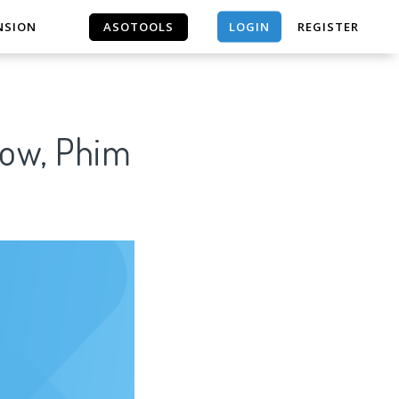
LOGIN
NSION
ASOTOOLS
REGISTER
ASOTOOLS
how, Phim