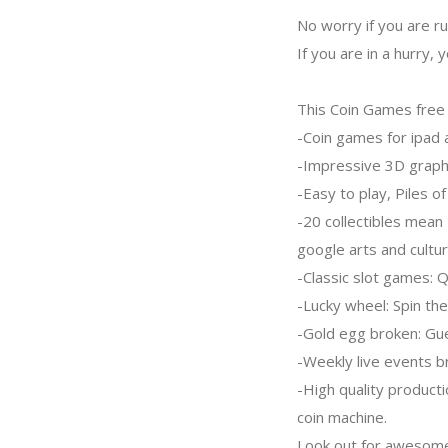
No worry if you are ru
If you are in a hurry,
This Coin Games free 
-Coin games for ipad 
-Impressive 3D graphi
-Easy to play, Piles of
-20 collectibles mean 
google arts and cultur
-Classic slot games: Q
-Lucky wheel: Spin the
-Gold egg broken: Gue
-Weekly live events bri
-High quality product
coin machine.
Look out for awesome