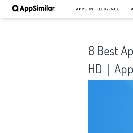
APPS INTELLIGENCE
8 Best A
HD｜AppS