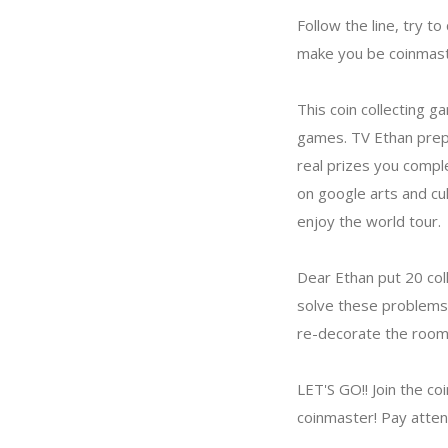
Follow the line, try to
make you be coinmast
This coin collecting g
games. TV Ethan prepar
real prizes you comple
on google arts and cu
enjoy the world tour.
Dear Ethan put 20 coll
solve these problems a
re-decorate the room 
LET'S GO!! Join the c
coinmaster! Pay attent