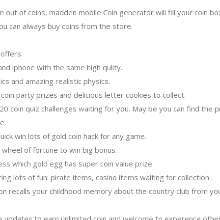
n out of coins, madden mobile Coin generator will fill your coin box
 you can always buy coins from the store.
offers:
and iphone with the same high qulity.
cs and amazing realistic physics.
 coin party prizes and delicious letter cookies to collect.
20 coin quiz challenges waiting for you. May be you can find the 
e.
uick win lots of gold coin hack for any game.
 wheel of fortune to win big bonus.
ss which gold egg has super coin value prize.
ng lots of fun: pirate items, casino items waiting for collection .
ion recalls your childhood memory about the country club from y
 updates to earn unlimited coin and welcome to experence other