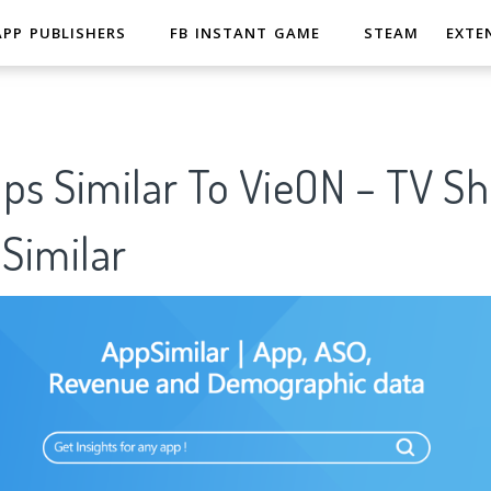
APP PUBLISHERS
FB INSTANT GAME
STEAM
EXTE
pps Similar To VieON – TV S
imilar