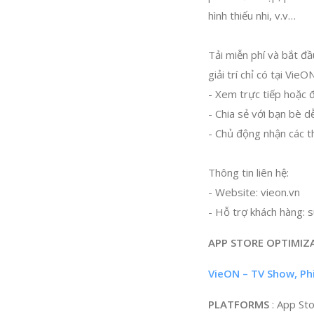
hình thiếu nhi, v.v…
Tải miễn phí và bắt đ
giải trí chỉ có tại VieON
- Xem trực tiếp hoặc đ
- Chia sẻ với bạn bè d
- Chủ động nhận các t
Thông tin liên hệ:
- Website: vieon.vn
- Hỗ trợ khách hàng:
s
APP STORE OPTIMIZ
VieON – TV Show, Ph
PLATFORMS
: App St