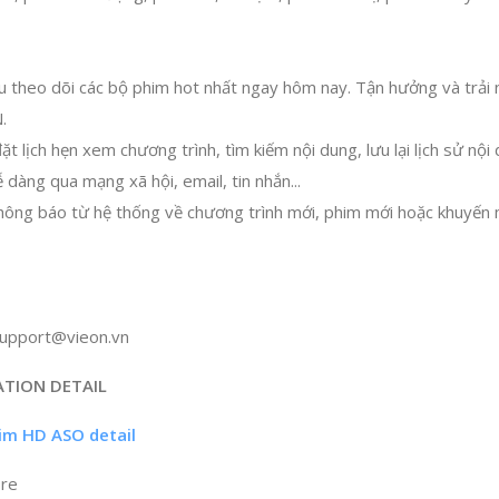
ầu theo dõi các bộ phim hot nhất ngay hôm nay. Tận hưởng và trải
.
ặt lịch hẹn xem chương trình, tìm kiếm nội dung, lưu lại lịch sử nộ
ễ dàng qua mạng xã hội, email, tin nhắn...
hông báo từ hệ thống về chương trình mới, phim mới hoặc khuyến 
upport@vieon.vn
ATION DETAIL
im HD ASO detail
ore