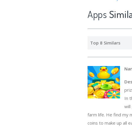
Apps
Simil
Top 8 Similars
Na
Des
pri
In 
wil
farm life. He find my 
coins to make up all e