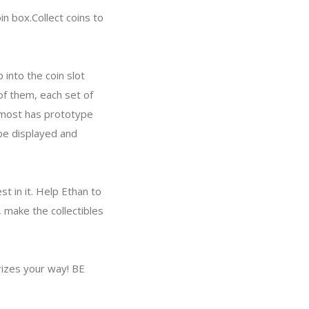
oin box.Collect coins to
 into the coin slot
of them, each set of
 almost has prototype
be displayed and
st in it. Help Ethan to
, make the collectibles
rizes your way! BE