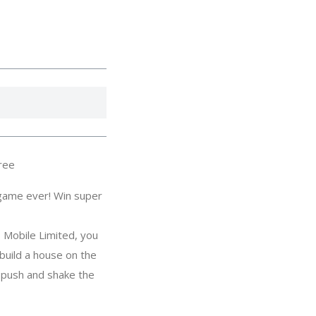
ree
 game ever! Win super
E Mobile Limited, you
build a house on the
n, push and shake the