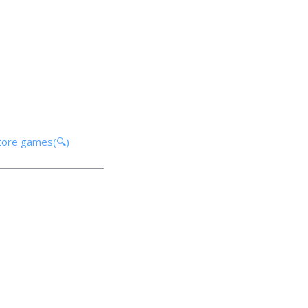
tore games(🔍)