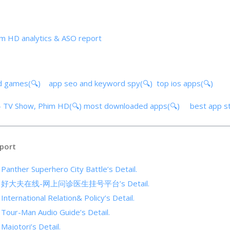
m HD analytics & ASO report
d games(🔍)
app seo and keyword spy(🔍)
top ios apps(🔍)
 – TV Show, Phim HD(🔍)
most downloaded apps(🔍)
best app s
port
 Panther Superhero City Battle’s Detail.
cs of 好大夫在线-网上问诊医生挂号平台’s Detail.
 International Relation& Policy’s Detail.
 Tour-Man Audio Guide’s Detail.
 Majotori’s Detail.