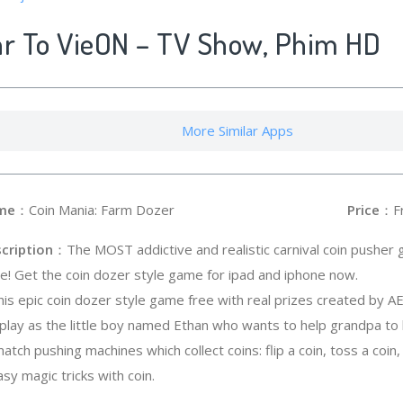
ar To VieON – TV Show, Phim HD
More Similar Apps
me
：Coin Mania: Farm Dozer
Price
：F
cription
：The MOST addictive and realistic carnival coin pusher
ze! Get the coin dozer style game for ipad and iphone now.
this epic coin dozer style game free with real prizes created by A
l play as the little boy named Ethan who wants to help grandpa to 
match pushing machines which collect coins: flip a coin, toss a coi
asy magic tricks with coin.