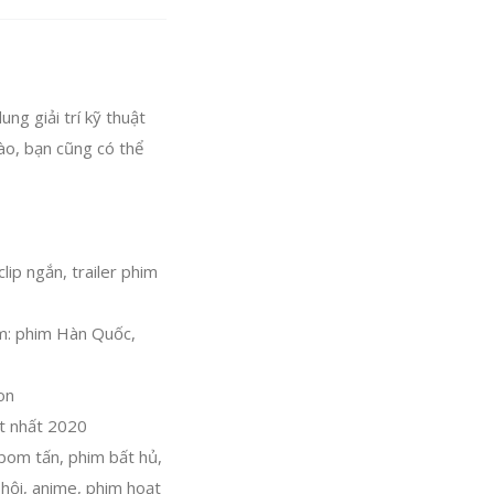
g giải trí kỹ thuật
nào, bạn cũng có thể
lip ngắn, trailer phim
am: phim Hàn Quốc,
on
t nhất 2020
 bom tấn, phim bất hủ,
 hội, anime, phim hoạt