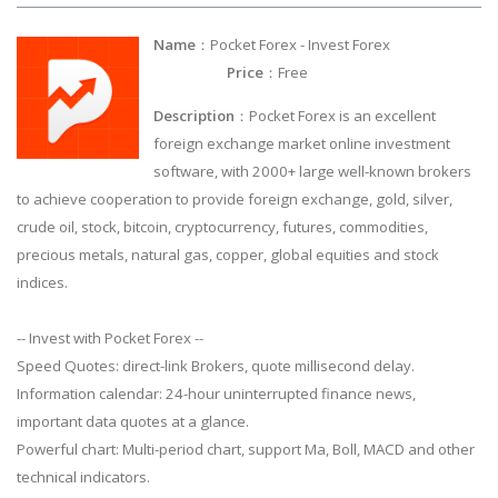
Name
：Pocket Forex - Invest Forex
Price
：Free
Description
：Pocket Forex is an excellent
foreign exchange market online investment
software, with 2000+ large well-known brokers
to achieve cooperation to provide foreign exchange, gold, silver,
crude oil, stock, bitcoin, cryptocurrency, futures, commodities,
precious metals, natural gas, copper, global equities and stock
indices.
-- Invest with Pocket Forex --
Speed Quotes: direct-link Brokers, quote millisecond delay.
Information calendar: 24-hour uninterrupted finance news,
important data quotes at a glance.
Powerful chart: Multi-period chart, support Ma, Boll, MACD and other
technical indicators.