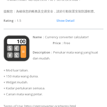
提醒您：為確保您的帳務及交易安全，請於行動裝置安裝防護軟體。
Rating
：1.5
Show Detail
Name
：Currency converter calculator!
Price
：Free
Description
：Penukar mata wang yang kuat
dan mudah.
+ Mod luar talian.
+ 150 mata wang dunia.
+ Widget mudah.
+ Kadar pertukaran semasa.
+ Carian mata wang pintar.
Terms of Use: https://getconverter.org/terms.html