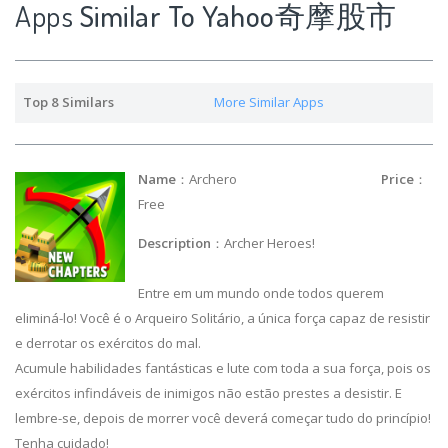
Apps
Similar To Yahoo奇摩股市
Top 8 Similars
More Similar Apps
Name
：Archero
Price
：
Free
Description
：Archer Heroes!
Entre em um mundo onde todos querem
eliminá-lo! Você é o Arqueiro Solitário, a única força capaz de resistir
e derrotar os exércitos do mal.
Acumule habilidades fantásticas e lute com toda a sua força, pois os
exércitos infindáveis de inimigos não estão prestes a desistir. E
lembre-se, depois de morrer você deverá começar tudo do princípio!
Tenha cuidado!