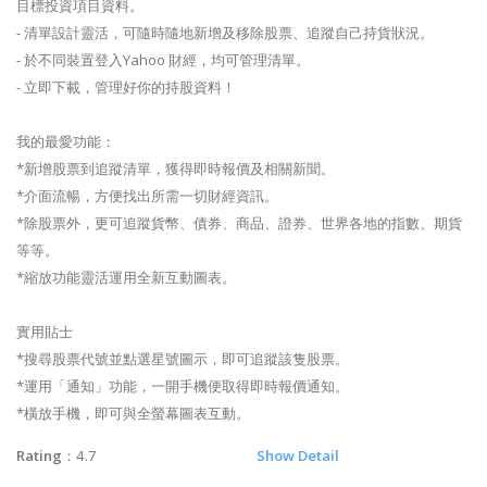
目標投資項目資料。
- 清單設計靈活，可隨時隨地新增及移除股票、追蹤自己持貨狀況。
- 於不同裝置登入Yahoo 財經，均可管理清單。
- 立即下載，管理好你的持股資料！
我的最愛功能：
*新增股票到追蹤清單，獲得即時報價及相關新聞。
*介面流暢，方便找出所需一切財經資訊。
*除股票外，更可追蹤貨幣、債券、商品、證券、世界各地的指數、期貨
等等。
*縮放功能靈活運用全新互動圖表。
實用貼士
*搜尋股票代號並點選星號圖示，即可追蹤該隻股票。
*運用「通知」功能，一開手機便取得即時報價通知。
*橫放手機，即可與全螢幕圖表互動。
Rating
：4.7
Show Detail