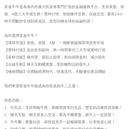
富途牛牛是為海內外廣大投資者專門打造的金融服務平台，支持美股、港
股、A股三大市場交易！實時行情、智能條件交易、在線交流…還有24小
時不間斷的全球財經資訊，是您玩轉全球的金融利器！
為何選擇富途牛牛？
【環球市場】美股、港股、A股，一個帳號縱橫環球證券市場
【實時行情】從此告別延時，第一時間掌控三大市場實時行情
【多样功能】條件單、跟踪止損單，助你保障盈利、減少損失
【在線互動】聊天互動曬實盤，零距離對話炒股牛人
【極致體驗】在體驗經濟時代，快速迭代，不斷優化產品體驗
我們希望富途牛牛能成為你投資的不二之選！
特色功能：
1、衍生品：支持窩輪牛熊、期權期貨等衍生品，豐富的品種投資策略！
2、聊天互動：聊天室多人交流，看高手曬實盤，跟牛人一起炒股！
3、牛牛圈：實盤社區，和投資高手一起暢聊股票，分享投資心得！
4、財經日曆：精選關鍵財經事件，預先埋伏最好的交易機會！