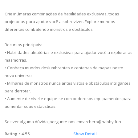
Crie inúmeras combinações de habilidades exclusivas, todas
projetadas para ajudar você a sobreviver. Explore mundos
diferentes combatendo monstros e obstáculos.
Recursos principais:
• Habilidades aleatórias e exclusivas para ajudar você a explorar as
masmorras.
• Conheça mundos deslumbrantes e centenas de mapas neste
novo universo.
• Milhares de monstros nunca antes vistos e obstáculos intrigantes
para derrotar.
• Aumente de nível e equipe-se com poderosos equipamentos para
aumentar suas estatísticas.
Se tiver alguma dúvida, pergunte-nos em:
archero@habby.fun
Rating
：4.55
Show Detail