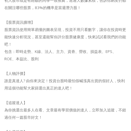
初入股市或是有經驗的同學一致推薦，透過大數據累積，告訴你網友們都
在關注哪些股票，83%的機率是當週潛力股！
【股票資訊擴增】
股票資訊使用簡單易懂的圖表呈現，投資不用只看數字，讓你在投資時更
能快速分析現況，甚至還能幫你評分股票健康度，快來試試看我們的功能
吧！
包含：即時走勢、K線、法人、主力、資劵、營收、損益表、EPS、
ROE、本益比、股利
【人物評價】
誰是真達人? 由你來決定！投資台股時最怕假喊漲真出貨的假好人，快利
用這個功能幫大家篩選出真正的達人吧！
【追蹤達人】
為你挑選出最多人在看、文章最有學習價值的達人，立即加入追蹤，不錯
過任何一篇股市好文！