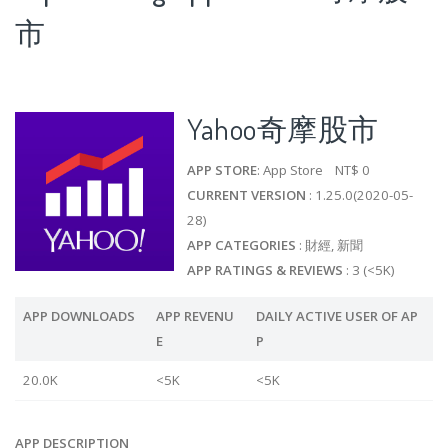
市
Yahoo奇摩股市
APP STORE
: App Store NT$ 0
CURRENT VERSION
: 1.25.0(2020-05-
28)
APP CATEGORIES
: 財經, 新聞
APP RATINGS & REVIEWS
: 3 (<5K)
APP DOWNLOADS
APP REVENU
DAILY ACTIVE USER OF AP
E
P
20.0K
<5K
<5K
APP DESCRIPTION