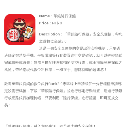
Name
：華銀隨行保鑣
Price
：NT$ 0
Description
：『華銀隨行保鑣』安全又便捷，帶您
遨遊數位金融3.0!
這是一個安全又便捷的交易認證安控機制，只要透
過綁定智慧型手機、平板電腦等行動裝置進行交易確認，就可以輕輕鬆鬆
完成轉帳或繳費！無需再搭配哩哩扣扣的安控設備，或承擔簡訊被攔截之
風險，帶給您現代數位科技感，一機在手、想轉就轉的超速感！
歡迎至華銀官網的數位銀行Bank3.0專區線上申請或任一分行櫃檯申請綁
定設備密碼後，下載『華銀隨行保鑣』並進行綁定行動裝置，透過行動銀
行或網路銀行辦理轉帳，只要利用『隨行保鑣』進行認證，即可完成交
易！
『華銀隨行保鑣』融入您的生活，給予強大的安全保護！