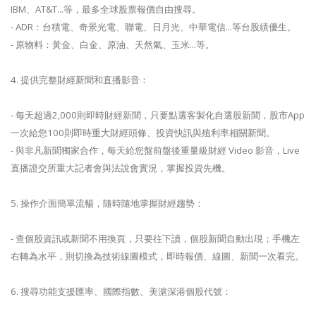
IBM、AT&T...等，最多全球股票報價自由搜尋。
- ADR：台積電、奇景光電、聯電、日月光、中華電信...等台股績優生。
- 原物料：黃金、白金、原油、天然氣、玉米...等。
4. 提供完整財經新聞和直播影音：
- 每天超過2,000則即時財經新聞，只要點選客製化自選股新聞，股市App
一次給您100則即時重大財經頭條、投資快訊與殖利率相關新聞。
- 與非凡新聞獨家合作，每天給您盤前盤後重量級財經 Video 影音，Live
直播證交所重大記者會與法說會實況，掌握投資先機。
5. 操作介面簡單流暢，隨時隨地掌握財經趨勢：
- 查個股資訊或新聞不用換頁，只要往下讀，個股新聞自動出現；手機左
右轉為水平，則切換為技術線圖模式，即時報價、線圖、新聞一次看完。
6. 搜尋功能支援匯率、國際指數、美滬深港個股代號：