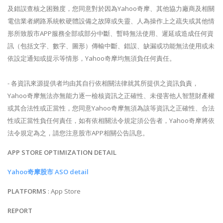
及錯誤查核之困難度，您同意對於因為Yahoo奇摩、其他協力廠商及相關
電信業者網路系統軟硬體設備之故障或失靈、人為操作上之疏失或其他情
形所致股市APP服務全部或部分中斷、暫時無法使用、遲延或造成任何資
訊（包括文字、數字、圖形）傳輸中斷、錯誤、缺漏或功能無法使用或未
依設定通知或提示等情形，Yahoo奇摩均無須負任何責任。
- 各資訊來源提供者均由其自行依相關法律就其所提供之資訊負責，
Yahoo奇摩無法亦無能力逐一檢核資訊之正確性、未侵害他人智慧財產權
或其合法性或正當性，您同意Yahoo奇摩無須為該等資訊之正確性、合法
性或正當性負任何責任，如有依相關法令規定須公告者，Yahoo奇摩將依
法令規定為之，請您注意股市APP相關公告訊息。
APP STORE OPTIMIZATION DETAIL
Yahoo奇摩股市 ASO detail
PLATFORMS
: App Store
REPORT