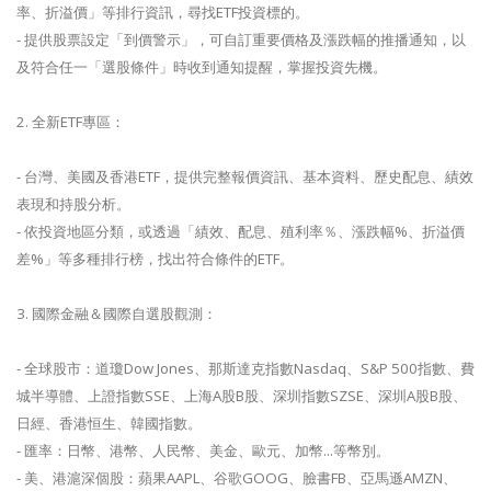
率、折溢價」等排行資訊，尋找ETF投資標的。
- 提供股票設定「到價警示」，可自訂重要價格及漲跌幅的推播通知，以
及符合任一「選股條件」時收到通知提醒，掌握投資先機。
2. 全新ETF專區：
- 台灣、美國及香港ETF，提供完整報價資訊、基本資料、歷史配息、績效
表現和持股分析。
- 依投資地區分類，或透過「績效、配息、殖利率％、漲跌幅%、折溢價
差%」等多種排行榜，找出符合條件的ETF。
3. 國際金融＆國際自選股觀測：
- 全球股市：道瓊Dow Jones、那斯達克指數Nasdaq、S&P 500指數、費
城半導體、上證指數SSE、上海A股B股、深圳指數SZSE、深圳A股B股、
日經、香港恒生、韓國指數。
- 匯率：日幣、港幣、人民幣、美金、歐元、加幣...等幣別。
- 美、港滬深個股：蘋果AAPL、谷歌GOOG、臉書FB、亞馬遜AMZN、