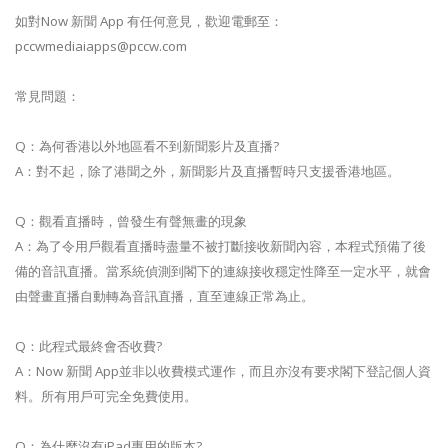
如對Now 新聞 App 有任何意見，歡迎電郵至：
pccwmediaiapps@pccw.com
常見問題：
Q：為何香港以外地區看不到新聞影片及直播?
A：對不起，除了港聞之外，新聞影片及直播暫時只支援香港地區。
Q：觀看直播時，曾發生有聲無畫的現象
A：為了令用戶觀看直播時盡量不被打斷接收新聞內容，本程式預備了後
備的音訊直播。當系統偵測到閣下的連線接收穩定性降至一定水平，就會
由聲畫直播自動轉為音訊直播，直至連線正常為止。
Q：此程式最終會否收費?
A：Now 新聞 App並非以收費模式運作，而且亦沒有要求閣下登記個人資
料。所有用戶可完全免費使用。
Q：為什麼沒有iPad專用的版本?