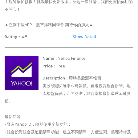
工程師幫忙修復！挑戰最快更新版本，比起一星評論，我們更害怕你用的
不開心！
▲立刻下載APP—股市爆料同學會 期待你的加入▲
Rating
：4.5
Show Detail
Name
：Yahoo Finance
Price
：Free
Description
：即時美股滙率報價
美股/港股/.滙率即時報價、自選投資組合新聞、地
產樓盤資訊，介面簡潔，隨時掌握最新環球金融脈
搏。
最新功能
- 登入Yahoo ID，隨即使用全新功能：
- 結合投資組合及追蹤清單功能，建立不同清單，方便查閱、整理持貨及