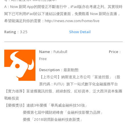
A：Now 新聞 App的開發正不斷進行中，iPad版亦在考慮之列。其實現時
閣下已可利用iPad於以下連結以優質畫面，免費觀看 Now 新聞台直播，
希望能滿足到你的需要：http://news.now.com/home/live
Rating
：3.25
Show Detail
Name
：Futubull
Price
：
Free
Description
：最新動態:
【上市公司】納斯達克上市公司「富途控股」（股
票代碼：FUTU）旗下一站式數字化金融服務平台
【實力雄厚】富途獲騰訊控股、經緯創投、紅杉資本、泛大西洋資本集團
戰略投資
【榮獲獎項】連續3年榮獲「畢馬威金融科技50強」
榮獲第七屆中國財經峰會「金融科技影響力品牌」
榮獲「2018胡潤新金融科技創新獎」