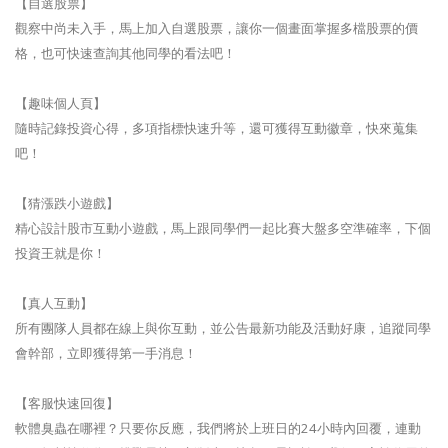
【自選股票】
觀察中尚未入手，馬上加入自選股票，讓你一個畫面掌握多檔股票的價
格，也可快速查詢其他同學的看法吧！
【趣味個人頁】
隨時記錄投資心得，多項指標快速升等，還可獲得互動徽章，快來蒐集
吧！
【猜漲跌小遊戲】
精心設計股市互動小遊戲，馬上跟同學們一起比賽大盤多空準確率，下個
投資王就是你！
【真人互動】
所有團隊人員都在線上與你互動，並公告最新功能及活動好康，追蹤同學
會幹部，立即獲得第一手消息！
【客服快速回復】
軟體臭蟲在哪裡？只要你反應，我們將於上班日的24小時內回覆，連動