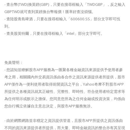
- 查台幣(TWD)換英鎊(GBP)，只要在搜尋框輸入「TWDGBP」，反之輸入
GBPTWD就可查到英鎊換台幣報價！匯率好查沒煩惱。
- 查陸股青島啤酒，只要在搜尋框輸入「600600.SS」部分文字即可找
到。
- 查美股英特爾，只要在搜尋框輸入「intel」部分文字即可。
免責聲明：
- 您認知並瞭解股市APP服務為一匯聚各種金融資訊來源提供予使用者參
考之用，相關國內外交易資訊係由各合作之資訊來源提供者所提供，股市
APP僅作為一便利使用者取得前開資訊之平台，Yahoo奇摩不對股市APP
所提供之各種資訊就其正確性、完整性、即時性、符合使用者特定需求等
為任何明示或默示之擔保。您同意您所為之任何金融或投資決策，均係由
您自行獨立依據自主意志決定，與股市APP服務無涉。
- 由於網際網路並非穩定之資訊提供管道，且股市APP所提供之資訊係由
不同的資訊來源提供者所提供，而大量、即時金融資訊的整合亦有其呈現