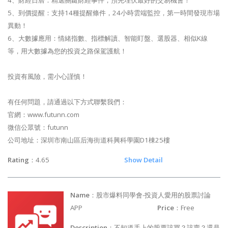
5、到價提醒：支持14種提醒條件，24小時雲端監控，第一時間發現市場
異動！
6、大數據應用：情緒指數、指標解讀、智能盯盤、選股器、相似K線
等，用大數據為您的投資之路保駕護航！
投資有風險，需小心謹慎！
有任何問題，請通過以下方式聯繫我們：
官網：www.futunn.com
微信公眾號：futunn
公司地址：深圳市南山區后海街道科興科學園D1棟25樓
Rating
：4.65
Show Detail
Name
：股市爆料同學會-投資人愛用的股票討論
APP
Price
：Free
Description
：不知道手上的股票該買？該賣？還是