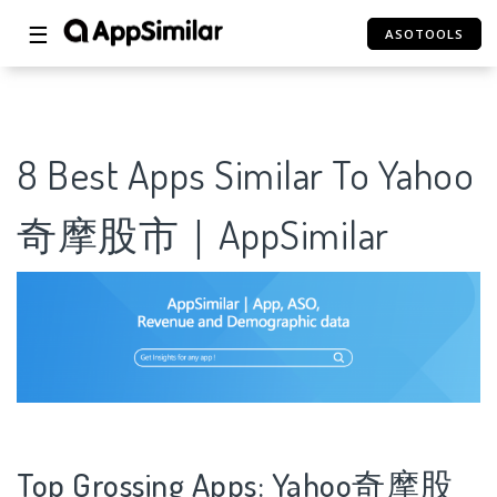
☰
ASOTOOLS
8 Best Apps Similar To Yahoo
奇摩股市｜AppSimilar
Top Grossing Apps: Yahoo奇摩股