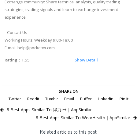
Exchange community: Share technical analysis, quality trading
strategies, trading signals and learn to exchange investment
experience.
--Contact Us--
Working Hours: Weekday 9:00-18:00
E-mail:
help@pocketxx.com
Rating
：1.55
Show Detail
SHARE ON
Twitter
Reddit
Tumblr
Email
Buffer
LinkedIn
Pin It
8 Best Apps Similar To 得力e+｜AppSimilar
8 Best Apps Similar To WearHealth｜AppSimilar
Related articles to this post