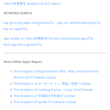
Yahoo奇摩股市 analytics & ASO report
KEYWORD SEARCH
top grossing apps and games(🔍)
app seo and keyword spy(🔍)
top ios apps(🔍)
app similar to Yahoo奇摩股市(🔍)
most downloaded apps(🔍)
best app store games(🔍)
More Other Apps
’
Report
The Analytics of Maps & Mods FREE - Map Seed & Mod for
MineCraft PC Edition’s Detail.
The Analytics of ボーダーレイン -君臨ノ境界-’s Detail.
The Analytics of Cooking Frenzy - Crazy Chef’s Detail.
The Analytics of 中国银行手机银行’s Detail.
The Analytics of Spider ▻ Solitaire’s Detail.