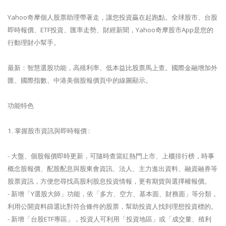
Yahoo奇摩個人股票助理帶著走，讓您投資贏在起跑點。全球股市、台股
即時報價、ETF投資、匯率走勢、財經新聞，Yahoo奇摩股市App是您的
行動理財小幫手。
最新：智慧選股功能，高殖利率、低本益比股票馬上查。國際金融增加外
匯、國際指數、中港美個股報價頁中的線圖顯示。
功能特色
1. 掌握股市資訊與即時報價 :
- 大盤、個股報價即時更新，可隨時查當紅熱門上市、上櫃排行榜，時事
概念股報價、配股配息與股東會資訊、法人、主力進出資料、融資融券等
股票資訊，方便您尋找高股利股息投資情報，更有期貨與選擇權報價。
- 新增「Y選股大師」功能，依「多方、空方、基本面、財務面」等分類，
利用公開資料篩選比對符合條件的股票，幫助投資人找到理想投資標的。
- 新增「台股ETF專區」，投資人可利用「投資地區」或「成交量、殖利