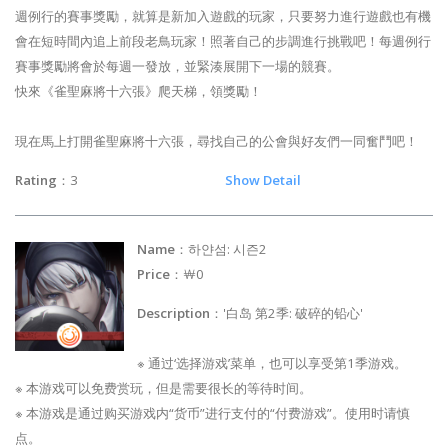
週例行的賽事獎勵，就算是新加入遊戲的玩家，只要努力進行遊戲也有機
會在短時間內追上前段老鳥玩家！照著自己的步調進行挑戰吧！每週例行
賽事獎勵將會於每週一發放，並緊湊展開下一場的競賽。
快來《雀聖麻將十六張》爬天梯，領獎勵！
現在馬上打開雀聖麻將十六張，尋找自己的公會與好友們一同奮鬥吧！
Rating
：3
Show Detail
Name
：하얀섬: 시즌2
Price
：￦0
Description
：'白岛 第2季: 破碎的铅心'
※ 通过‘选择游戏’菜单，也可以享受第1季游戏。
※ 本游戏可以免费赏玩，但是需要很长的等待时间。
※ 本游戏是通过购买游戏内“货币”进行支付的“付费游戏”。使用时请慎
点。