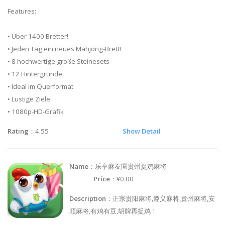
Features:
• Über 1400 Bretter!
• Jeden Tag ein neues Mahjong-Brett!
• 8 hochwertige große Steinesets
• 12 Hintergründe
• Ideal im Querformat
• Lustige Ziele
• 1080p-HD-Grafik
Rating
：4.55
Show Detail
Name
：乐享麻友圈贵州捉鸡麻将
Price
：¥0.00
Description
：正宗贵阳麻将,遵义麻将,贵州麻将,安
顺麻将,有鸡有豆,胡牌再捉鸡！