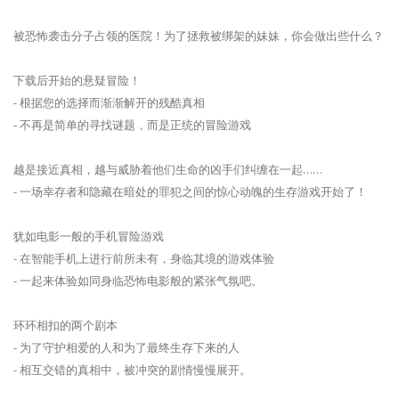
被恐怖袭击分子占领的医院！为了拯救被绑架的妹妹，你会做出些什么？
下载后开始的悬疑冒险！
- 根据您的选择而渐渐解开的残酷真相
- 不再是简单的寻找谜题，而是正统的冒险游戏
越是接近真相，越与威胁着他们生命的凶手们纠缠在一起……
- 一场幸存者和隐藏在暗处的罪犯之间的惊心动魄的生存游戏开始了！
犹如电影一般的手机冒险游戏
- 在智能手机上进行前所未有，身临其境的游戏体验
- 一起来体验如同身临恐怖电影般的紧张气氛吧。
环环相扣的两个剧本
- 为了守护相爱的人和为了最终生存下来的人
- 相互交错的真相中，被冲突的剧情慢慢展开。