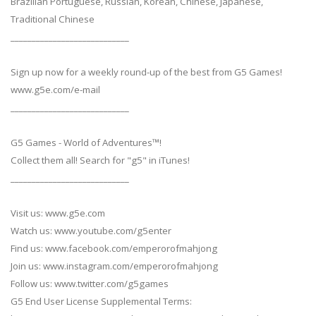
Brazilian Portuguese, Russian, Korean, Chinese, Japanese,
Traditional Chinese
____________________________
Sign up now for a weekly round-up of the best from G5 Games!
www.g5e.com/e-mail
____________________________
G5 Games - World of Adventures™!
Collect them all! Search for "g5" in iTunes!
____________________________
Visit us: www.g5e.com
Watch us: www.youtube.com/g5enter
Find us: www.facebook.com/emperorofmahjong
Join us: www.instagram.com/emperorofmahjong
Follow us: www.twitter.com/g5games
G5 End User License Supplemental Terms: