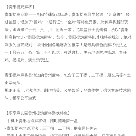
【贵阳捉鸡麻将】
贵阳捉鸡麻将——贵阳特殊捉鸡玩法，贵阳捉鸡最早起源于“川麻将”，经
过创新，增加了“捉鸡”、“通行证”、“金鸡”等特色元素。此种麻将新型玩
法，迅速串红于云、贵、川、附近一带，尤其盛行于贵州省，所以“贵阳
川麻将”也叫“贵阳捉鸡麻将”。如今，贵阳捉鸡麻将以其独特的玩法，绝对
刺激的游戏规则，得到全国各地麻友的推崇！是最具特色的麻将玩法之
一！只有万、条、筒，不可以吃，可以碰杠。更有地道的冲锋鸡、责任
鸡、摇摆鸡、满堂鸡玩法。
贵阳捉鸡麻将是地道的贵州麻将，包含了三丁拐，二丁拐，朋友局等本土
正宗玩法。
规则正宗、玩法地道、制作精美、公平娱乐，严防作弊；强大客服技术团
队，畅享公平游戏！
【乐享麻友圈贵州捉鸡麻将游戏特色】
- 手机上贵阳地道麻将馆，随时随地搓一盘
- 贵阳捉鸡地道玩法，三丁拐，二丁拐，朋友局任你选
- 贵阳本土正宗特色语音，纯正贵阳话，幽默韵味十足，打牌更具乐趣