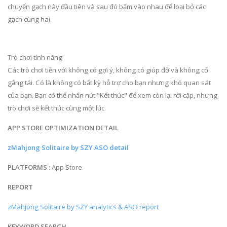
chuyển gạch này đầu tiên và sau đó bấm vào nhau để loại bỏ các
gạch cùng hai.
Trò chơi tính năng
Các trò chơi tiền với không có gợi ý, không có giúp đỡ và không cố
gắng tái. Có là không có bất kỳ hỗ trợ cho bạn nhưng khó quan sát
của bạn. Bạn có thể nhấn nút "Kết thúc" để xem còn lại rời cặp, nhưng
trò chơi sẽ kết thúc cùng một lúc.
APP STORE OPTIMIZATION DETAIL
zMahjong Solitaire by SZY ASO detail
PLATFORMS
: App Store
REPORT
zMahjong Solitaire by SZY analytics & ASO report
KEYWORD SEARCH