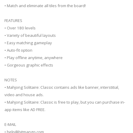
• Match and eliminate all tiles from the board!
FEATURES
• Over 180 levels
• Variety of beautiful layouts
• Easy matching gameplay
• Auto-fit option
• Play offline anytime, anywhere
• Gorgeous graphic effects
NOTES
• Mahjong Solitaire: Classic contains ads like banner, interstitial,
video and house ads.
• Mahjong Solitaire: Classic is free to play, but you can purchase in-
app items like AD FREE.
E-MAIL
•
help@bitmango.com