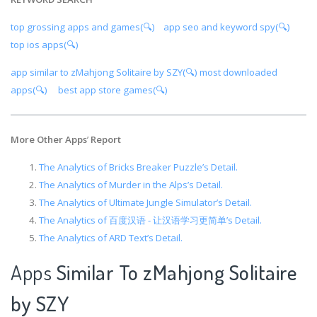
top grossing apps and games(🔍)
app seo and keyword spy(🔍)
top ios apps(🔍)
app similar to zMahjong Solitaire by SZY(🔍)
most downloaded
apps(🔍)
best app store games(🔍)
More Other Apps
’
Report
The Analytics of Bricks Breaker Puzzle’s Detail.
The Analytics of Murder in the Alps’s Detail.
The Analytics of Ultimate Jungle Simulator’s Detail.
The Analytics of 百度汉语 - 让汉语学习更简单’s Detail.
The Analytics of ARD Text’s Detail.
Apps
Similar To zMahjong Solitaire
by SZY