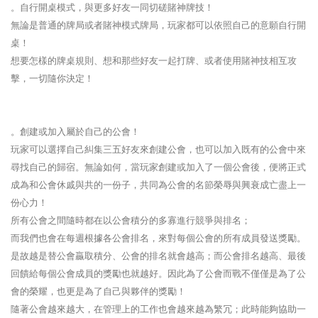
。自行開桌模式，與更多好友一同切磋賭神牌技！
無論是普通的牌局或者賭神模式牌局，玩家都可以依照自己的意願自行開
桌！
想要怎樣的牌桌規則、想和那些好友一起打牌、或者使用賭神技相互攻
擊，一切隨你決定！
。創建或加入屬於自己的公會！
玩家可以選擇自己糾集三五好友來創建公會，也可以加入既有的公會中來
尋找自己的歸宿。無論如何，當玩家創建或加入了一個公會後，便將正式
成為和公會休戚與共的一份子，共同為公會的名節榮辱與興衰成亡盡上一
份心力！
所有公會之間隨時都在以公會積分的多寡進行競爭與排名；
而我們也會在每週根據各公會排名，來對每個公會的所有成員發送獎勵。
是故越是替公會贏取積分、公會的排名就會越高；而公會排名越高、最後
回饋給每個公會成員的獎勵也就越好。因此為了公會而戰不僅僅是為了公
會的榮耀，也更是為了自己與夥伴的獎勵！
隨著公會越來越大，在管理上的工作也會越來越為繁冗；此時能夠協助一