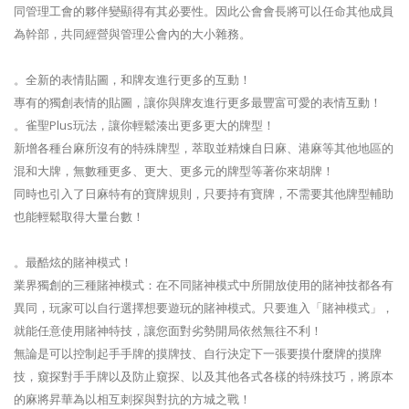
同管理工會的夥伴變顯得有其必要性。因此公會會長將可以任命其他成員
為幹部，共同經營與管理公會內的大小雜務。
。全新的表情貼圖，和牌友進行更多的互動！
專有的獨創表情的貼圖，讓你與牌友進行更多最豐富可愛的表情互動！
。雀聖Plus玩法，讓你輕鬆湊出更多更大的牌型！
新增各種台麻所沒有的特殊牌型，萃取並精煉自日麻、港麻等其他地區的
混和大牌，無數種更多、更大、更多元的牌型等著你來胡牌！
同時也引入了日麻特有的寶牌規則，只要持有寶牌，不需要其他牌型輔助
也能輕鬆取得大量台數！
。最酷炫的賭神模式！
業界獨創的三種賭神模式：在不同賭神模式中所開放使用的賭神技都各有
異同，玩家可以自行選擇想要遊玩的賭神模式。只要進入「賭神模式」，
就能任意使用賭神特技，讓您面對劣勢開局依然無往不利！
無論是可以控制起手手牌的摸牌技、自行決定下一張要摸什麼牌的摸牌
技，窺探對手手牌以及防止窺探、以及其他各式各樣的特殊技巧，將原本
的麻將昇華為以相互刺探與對抗的方城之戰！