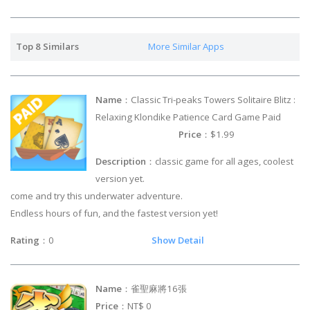
Top 8 Similars
More Similar Apps
Name
：Classic Tri-peaks Towers Solitaire Blitz :
Relaxing Klondike Patience Card Game Paid
Price
：$1.99
Description
：classic game for all ages, coolest
version yet.
come and try this underwater adventure.
Endless hours of fun, and the fastest version yet!
Rating
：0
Show Detail
Name
：雀聖麻將16張
Price
：NT$ 0