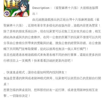
Description
：《雀聖麻將十六張》大規模改版釋
出！
由元細胞遊戲推出的正統台灣十六張麻將遊戲《雀
聖麻將十六張》，近期有著非常多樣化的改版內容，遊戲內容更為豐富！
除了原有的朋友系統以外，現在玩家更可以召集三五好友共組公會，相互
締結為休戚與共的公會夥伴。在同一公會的所屬下的玩家不僅僅可以共同
分享由公會積分所帶來的獎勵與好處、擔負公會的經營與存續。在公會旗
幟下共同戰鬥並奪取榮耀，從此以後再也無須一個人單打獨鬥！
並且也能透過各種遊戲模式來角逐各種不同的例行賽事，還能在更多的排
行榜項目上一支獨秀！快來看看詳細的更新內容吧！
。快速進桌模式，讓你在最短時間內找到牌友！
無論是普通的牌局或者賭神模式牌局，玩家都可以依照自己的意願自行開
桌！
想要怎樣的牌桌規則、想和那些好友一起打牌、或者使用賭神技相互攻
擊，一切隨你決定！