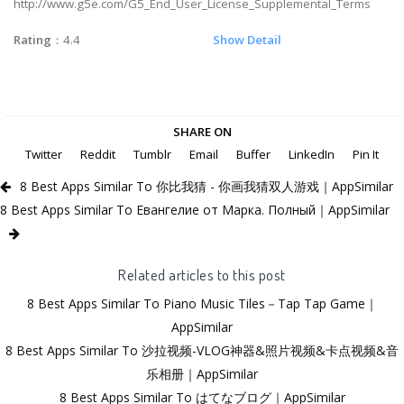
http://www.g5e.com/G5_End_User_License_Supplemental_Terms
Rating
：4.4
Show Detail
SHARE ON
Twitter
Reddit
Tumblr
Email
Buffer
LinkedIn
Pin It
8 Best Apps Similar To 你比我猜 - 你画我猜双人游戏｜AppSimilar
8 Best Apps Similar To Евангелие от Марка. Полный｜AppSimilar
Related articles to this post
8 Best Apps Similar To Piano Music Tiles－Tap Tap Game｜
AppSimilar
8 Best Apps Similar To 沙拉视频-VLOG神器&照片视频&卡点视频&音
乐相册｜AppSimilar
8 Best Apps Similar To はてなブログ｜AppSimilar