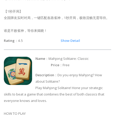
【1秒开局】
全国牌友实时对局，一键匹配各路雀神，1秒开局，极致流畅无需等待。
谁是不败雀神，等你来揭晓！
Rating
：4.5
Show Detail
Name
：Mahjong Solitaire: Classic
Price
：Free
Description
：Do you enjoy Mahjong? How
about Solitaire?
Play Mahjong Solitaire! Hone your strategic
skills to beat a game that combines the best of both classics that
everyone knows and loves.
HOW TO PLAY