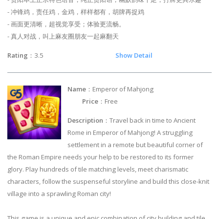
- 冲锋鸡，责任鸡，金鸡，样样都有，胡牌再捉鸡
- 画面更清晰，超视觉享受；体验更流畅。
- 真人对战，叫上麻友圈朋友一起麻翻天
Rating
：3.5
Show Detail
Name
：Emperor of Mahjong
Price
：Free
Description
：Travel back in time to Ancient
Rome in Emperor of Mahjong! A struggling
settlement in a remote but beautiful corner of
the Roman Empire needs your help to be restored to its former
glory. Play hundreds of tile matching levels, meet charismatic
characters, follow the suspenseful storyline and build this close-knit
village into a sprawling Roman city!
This game is a unique and epic combination of city building and tile