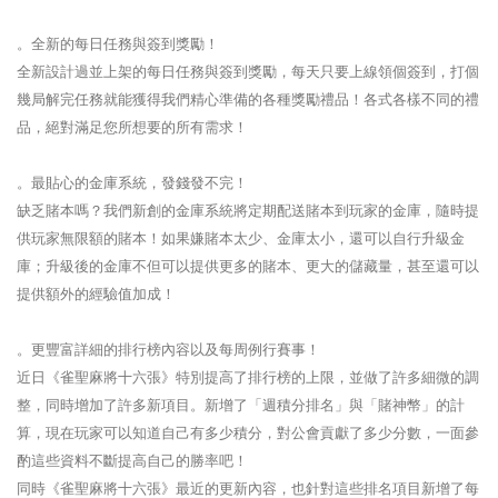
。全新的每日任務與簽到獎勵！
全新設計過並上架的每日任務與簽到獎勵，每天只要上線領個簽到，打個
幾局解完任務就能獲得我們精心準備的各種獎勵禮品！各式各樣不同的禮
品，絕對滿足您所想要的所有需求！
。最貼心的金庫系統，發錢發不完！
缺乏賭本嗎？我們新創的金庫系統將定期配送賭本到玩家的金庫，隨時提
供玩家無限額的賭本！如果嫌賭本太少、金庫太小，還可以自行升級金
庫；升級後的金庫不但可以提供更多的賭本、更大的儲藏量，甚至還可以
提供額外的經驗值加成！
。更豐富詳細的排行榜內容以及每周例行賽事！
近日《雀聖麻將十六張》特別提高了排行榜的上限，並做了許多細微的調
整，同時增加了許多新項目。新增了「週積分排名」與「賭神幣」的計
算，現在玩家可以知道自己有多少積分，對公會貢獻了多少分數，一面參
酌這些資料不斷提高自己的勝率吧！
同時《雀聖麻將十六張》最近的更新內容，也針對這些排名項目新增了每