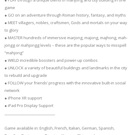
● PLAY through a unique blend of mahjong and city building in one
game
● GO on an adventure through Roman history, fantasy, and myths
● MEET villagers, nobles, craftsmen, Gods and mortals on your way
to glory
● MASTER hundreds of immersive marjong, majong, majhong, mah-
jongg or mahjongg levels – these are the popular ways to misspell
“mahjong”
● WIELD incredible boosters and power-up combos
● UNLOCK a variety of beautiful buildings and landmarks in the city
to rebuild and upgrade
● FOLLOW your friends’ progress with the innovative built-in social
network
● iPhone XR support
● iPad Pro Display Support
____________________________
Game available in: English, French, Italian, German, Spanish,