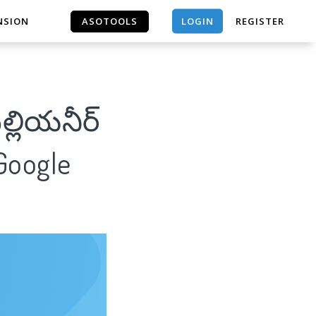
LOGIN
NSION
ASOTOOLS
REGISTER
ASOTOOLS
ల్లియనీర్
 Google