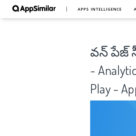
APPS INTELLIGENCE
వన్ పేజ్ 
- Analyti
Play - Ap