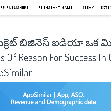
APP PUBLISHERS
FB INSTANT GAME
STEAM
EXTE
సీక్రెట్ బిజినెస్ ఐడియా ఒక మి
cs Of Reason For Success In
pSimilar