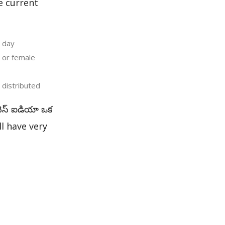
e current
y day
e or female
 distributed
ినెస్ ఐడియా ఒక
ll have very