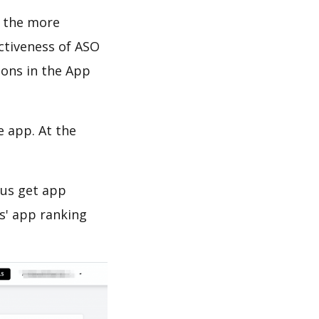
d the more
ectiveness of ASO
ions in the App
e app. At the
 us get app
s' app ranking