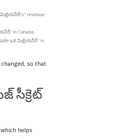
 మిల్లియనీర్'s" revenue
ియనీర్" in Canada.
డియా ఒక మిల్లియనీర్" in
ws changed, so that
 సీక్రెట్
 which helps