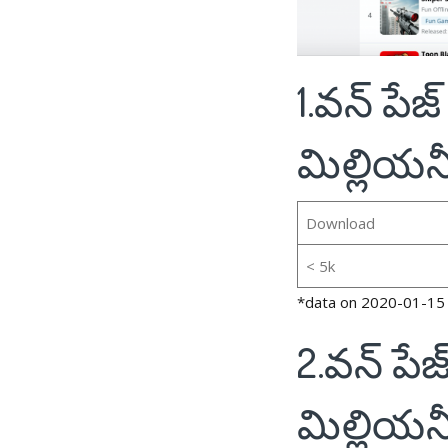
1.వన్ పేజ
మిల్లియనీ
Download
< 5k
*data on 2020-01-15
2.వన్ పేజ
మిల్లియన