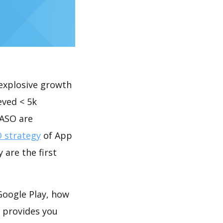
explosive growth
ieved < 5k
 ASO are
 strategy
of App
 are the first
n Google Play, how
provides you