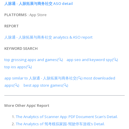
人脉通 - 人脉拓展与商务社交 ASO detail
PLATFORMS
: App Store
REPORT
人脉通 - 人脉拓展与商务社交 analytics & ASO report
KEYWORD SEARCH
top grossing apps and games(🔍)
app seo and keyword spy(🔍)
top ios apps(🔍)
app similar to 人脉通 - 人脉拓展与商务社交(🔍)
most downloaded
apps(🔍)
best app store games(🔍)
More Other Apps
’
Report
The Analytics of Scanner App: PDF Document Scan’s Detail.
The Analytics of 驾考模拟家园-驾驶停车游戏’s Detail.