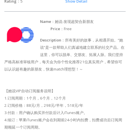
Rating
：5
Show Detail
Name
：她说-发现超契合新朋友
Price
：Free
Description
：所有美好的故事，从相遇开始。“她
说”是一款帮助人们真诚地建立联系的社交产品。在
这里，你可以脱单、交朋友、拓展人脉。我们坚持
严格高标准审核用户，每天会为你个性化推荐21位真实用户，希望你可
以认识超有趣的新朋友，快速match理想型！～
【她说VIP自动订阅服务说明】
1.订阅周期：1个月，6个月，12个月
2.订阅价格：88元/月，298元/半年，518元/年
3.付款：用户确认购买并付款后计入iTunes账户。
4.续订：苹果iTunes账户会在到期前24小时内扣费，扣费成功后订阅周
期顺延一个订阅周期。