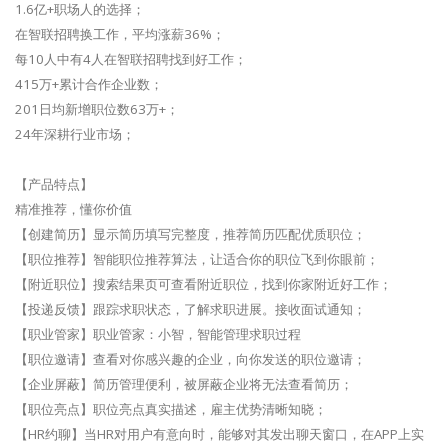
1.6亿+职场人的选择；
在智联招聘换工作，平均涨薪36%；
每10人中有4人在智联招聘找到好工作；
415万+累计合作企业数；
201日均新增职位数63万+；
24年深耕行业市场；
【产品特点】
精准推荐，懂你价值
【创建简历】显示简历填写完整度，推荐简历匹配优质职位；
【职位推荐】智能职位推荐算法，让适合你的职位飞到你眼前；
【附近职位】搜索结果页可查看附近职位，找到你家附近好工作；
【投递反馈】跟踪求职状态，了解求职进展。接收面试通知；
【职业管家】职业管家：小智，智能管理求职过程
【职位邀请】查看对你感兴趣的企业，向你发送的职位邀请；
【企业屏蔽】简历管理便利，被屏蔽企业将无法查看简历；
【职位亮点】职位亮点真实描述，雇主优势清晰知晓；
【HR约聊】当HR对用户有意向时，能够对其发出聊天窗口，在APP上实