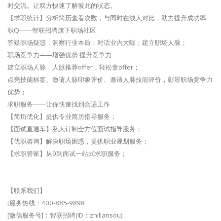
时交流。让双方快速了解彼此的状态。
【求职统计】分析简历查看次数，与同时在线人对比，助力提升成功率
职Q——智联招聘旗下职场社区
答疑职场疑惑；洞察行业本质；对话业内大咖；建立职场人脉；
职场竞争力——增强优势 提升竞争力
建立职场人脉，人脉推荐offer，轻松拿offer；
点亮技能标签、邀请人脉印象评价、邀请人脉技能评价，彰显职场竞争力
优势；
求职服务——让你快速找到合适工作
【简历优化】提供专业简历指导服务；
【面试直通车】私人订制全方位面试指导服务；
【优职咨询】解决职场困惑，提供职业规划服务；
【求职管家】从0到面试一站式求职服务；
【联系我们】
[服务热线：400-885-9898
[微信服务号]：智联招聘(ID：zhiliansou)