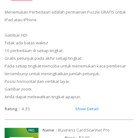
Menemukan Perbedaan adalah permainan Puzzle GRATIS untuk
iPad atau iPhone.
Gambar HD!
Tidak ada batas waktu!
10 perbedaan di setiap tingkat.
Gratis petunjuk pada akhir setiap tingkat.
Pada setiap tingkat mencoba untuk menemukan kaca pembesar
tersembunyi untuk meningkatkan jumlah petunjuk.
Posisi horisontal dan vertikal layar.
Gambar zoom.
Anda dapat melewatkan tingkat apapun.
Rating
：4.35
Show Detail
Name
：Business Card Scanner Pro
Price
：$3.99