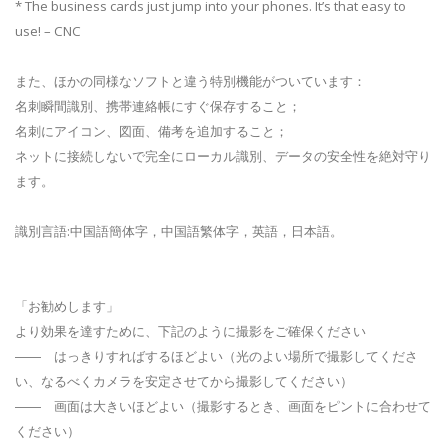
* The business cards just jump into your phones. It’s that easy to
use! – CNC
また、ほかの同様なソフトと違う特別機能がついています：
名刺瞬間識別、携帯連絡帳にすぐ保存すること；
名刺にアイコン、図面、備考を追加すること；
ネットに接続しないで完全にローカル識別、データの安全性を絶対守り
ます。
識別言語:中国語簡体字，中国語繁体字，英語，日本語。
「お勧めします」
より効果を達すために、下記のように撮影をご確保ください
―― はっきりすればするほどよい（光のよい場所で撮影してくださ
い、なるべくカメラを安定させてから撮影してください）
―― 画面は大きいほどよい（撮影するとき、画面をピントに合わせて
ください）