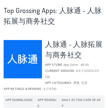
Top Grossing Apps: 人脉通 - 人脉
拓展与商务社交
人脉通 - 人脉拓展
与商务社交
APP STORE
: App Store ¥0.00
CURRENT VERSION
: 4.6.11(2020-03-
28)
APP CATEGORIES
: 商务, 社交
APP RATINGS & REVIEWS
: 5 (7.87K)
APP DOWNLOADS
APP REVENU
DAILY ACTIVE USER OF AP
E
P