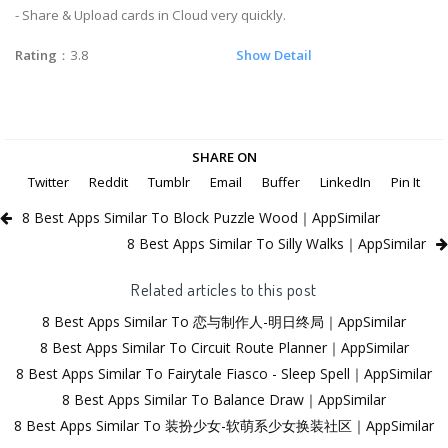
- Share & Upload cards in Cloud very quickly.
Rating
：3.8
Show Detail
SHARE ON
Twitter
Reddit
Tumblr
Email
Buffer
LinkedIn
Pin It
8 Best Apps Similar To Block Puzzle Wood｜AppSimilar
8 Best Apps Similar To Silly Walks｜AppSimilar
Related articles to this post
8 Best Apps Similar To 恋与制作人-明日终局｜AppSimilar
8 Best Apps Similar To Circuit Route Planner｜AppSimilar
8 Best Apps Similar To Fairytale Fiasco - Sleep Spell｜AppSimilar
8 Best Apps Similar To Balance Draw｜AppSimilar
8 Best Apps Similar To 装扮少女-软萌系少女换装社区｜AppSimilar