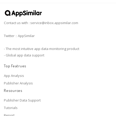
Contact us with :
service@inbox.appsimilar.com
Twitter：AppSimilar
- The most intuitive app data monitoring product
- Global app data support
Top Featrues
App Analysis
Publisher Analysis
Resources
Publisher Data Support
Tutorials
Report