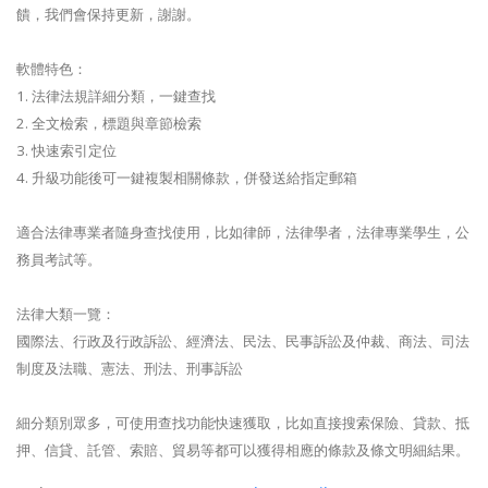
饋，我們會保持更新，謝謝。
軟體特色：
1. 法律法規詳細分類，一鍵查找
2. 全文檢索，標題與章節檢索
3. 快速索引定位
4. 升級功能後可一鍵複製相關條款，併發送給指定郵箱
適合法律專業者隨身查找使用，比如律師，法律學者，法律專業學生，公
務員考試等。
法律大類一覽：
國際法、行政及行政訴訟、經濟法、民法、民事訴訟及仲裁、商法、司法
制度及法職、憲法、刑法、刑事訴訟
細分類別眾多，可使用查找功能快速獲取，比如直接搜索保險、貸款、抵
押、信貸、託管、索賠、貿易等都可以獲得相應的條款及條文明細結果。