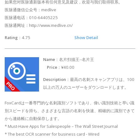
如果您对医脉通新版本有任何意见及建议，欢迎与我们取得联系。
医脉通微信公众号：medlive
医脉通电话：010-64405225
医脉通网址：http://www.medlive.cn/
Rating
：4.75
Show Detail
Name
：名片扫描王--名片王
Price
：¥40.00
Description
：最高の名刺スキャンアプリは、100
以上の万人のユーザーをダウンロードします。
FoxCardは一番専門的な名刺識別ソフトであり、偉い識別技術と早い識
別スピードを持ち、さまざまな言語の名刺を快速、精確的に識別できて
から連絡帳に自動保存します。
* Must-Have Apps for Salespeople – The Wall Street Journal
* The best OCR scanner for business card - Wired