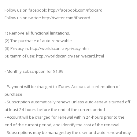
Follow us on facebook: http://facebook.com/ifoxcard
Follow us on twitter: http://twitter.com/ifoxcard
1) Remove all functional limitations.
(2) The purchase of auto-renewable
(3) Privacy in: http://worldscan.cn/privacy.html
(4) temrn of use: http://worldscan.cn/ser_wecard.html
- Monthly subscription for $1.99
- Payment will be charged to iTunes Account at confirmation of
purchase
- Subscription automatically renews unless auto-renew is turned off
at least 24-hours before the end of the current period
- Account will be charged for renewal within 24-hours prior to the
end of the current period, and identify the cost of the renewal
- Subscriptions may be managed by the user and auto-renewal may