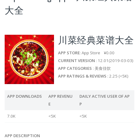
大全
川菜经典菜谱大全
APP STORE
: App Store ¥0.00
CURRENT VERSION
: 12.01(2019-03-03)
APP CATEGORIES
: 美食佳饮
APP RATINGS & REVIEWS
: 2.25 (<5K)
APP DOWNLOADS
APP REVENU
DAILY ACTIVE USER OF AP
E
P
7.0K
<5K
<5K
APP DESCRIPTION