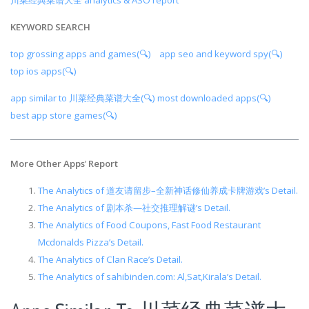
川菜经典菜谱大全 analytics & ASO report
KEYWORD SEARCH
top grossing apps and games(🔍)
app seo and keyword spy(🔍)
top ios apps(🔍)
app similar to 川菜经典菜谱大全(🔍)
most downloaded apps(🔍)
best app store games(🔍)
More Other Apps
’
Report
The Analytics of 道友请留步–全新神话修仙养成卡牌游戏’s Detail.
The Analytics of 剧本杀—社交推理解谜’s Detail.
The Analytics of Food Coupons, Fast Food Restaurant
Mcdonalds Pizza’s Detail.
The Analytics of Clan Race’s Detail.
The Analytics of sahibinden.com: Al,Sat,Kirala’s Detail.