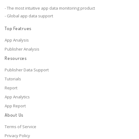
- The most intuitive app data monitoring product
- Global app data support
Top Featrues
App Analysis
Publisher Analysis
Resources
Publisher Data Support
Tutorials
Report
App Analytics
App Report
About Us
Terms of Service
Privacy Policy