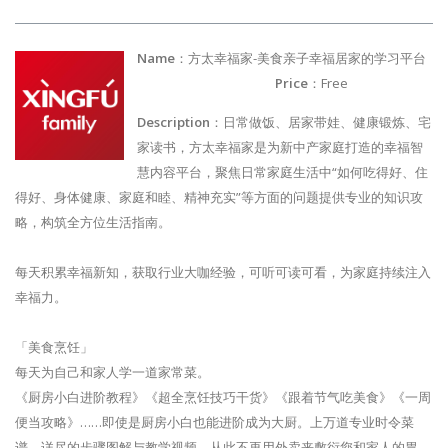
Name
：方太幸福家-美食亲子幸福居家的学习平台
Price
：Free
Description
：日常做饭、居家带娃、健康锻炼、宅
家读书，方太幸福家是为新中产家庭打造的幸福智
慧内容平台，聚焦日常家庭生活中“如何吃得好、住
得好、身体健康、家庭和睦、精神充实”等方面的问题提供专业的知识攻
略，构筑全方位生活指南。
每天积累幸福新知，获取行业大咖经验，可听可读可看，为家庭持续注入
幸福力。
「美食烹饪」
每天为自己和家人学一道家常菜。
《厨房小白进阶教程》《超全烹饪技巧干货》《跟着节气吃美食》《一周
便当攻略》……即使是厨房小白也能进阶成为大厨。上万道专业时令菜
谱，详尽的步骤图解与教学视频，从此不再用外卖来敷衍您和家人的胃。