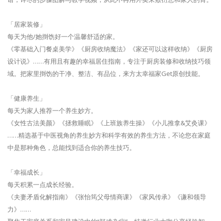
「居家装修」
每天为他/她捯饬好一个温馨舒适的家。
《零基础入门餐桌美学》《厨房收纳魔法》《家还可以这样收纳》《厨房
设计说》……有用且有趣的幸福居住指南，专注于厨房装修和收纳技巧领
域。把家里捯饬的干净、整洁、有品位，来方太幸福家Get原创技能。
「健康养生」
每天为家人推荐一个养生妙方。
《女性古法美颜》《拯救睡眠》《上班族养生操》《小儿推拿&艾灸课》
……精选基于中医视角的养生妙方和科学有效的养生方法，不论您在家庭
中是那种角色，总能找到适合你的养生技巧。
「幸福成长」
每天积累一点成长经验。
《夫妻矛盾化解指南》《张怡筠父母情商课》《家风传承》《谦和领导
力》……