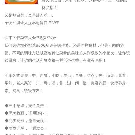
材发愁？
又是炒白菜，又是炒肉丝......
单调平淡让人提不起胃口 〒W〒
快来下载菜谱大全™吧(≧▽≦)y
我们为你精心挑选3000多道美味佳肴。还是同样食材，但是不同的搭
配、不同的调味方法以及各种让菜肴的美味扩大到极致的小秘技，让你玩
转厨房，让你的生活和餐桌都一样活色生香，有滋有味吧！
汇集各式菜谱：中、西餐，小吃，糕点，早餐，甜点，热、凉菜，儿童、
孕妇、老人菜谱，川，粤，湘，鲁，浙，闽，徽，美容养颜，食疗养身，
素、肉食，统统在内！
◆三千菜谱，完全免费；
◆完美收藏，调用随心；
◆完美离线，流量无忧；
◆美食详尽，一看就会；