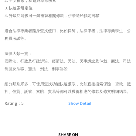
2. 全文檢索，標題與章節檢索
3. 快速索引定位
4. 升級功能後可一鍵複製相關條款，併發送給指定郵箱
適合法律專業者隨身查找使用，比如律師，法律學者，法律專業學生，公
務員考試等。
法律大類一覽：
國際法、行政及行政訴訟、經濟法、民法、民事訴訟及仲裁、商法、司法
制度及法職、憲法、刑法、刑事訴訟
細分類別眾多，可使用查找功能快速獲取，比如直接搜索保險、貸款、抵
押、信貸、託管、索賠、貿易等都可以獲得相應的條款及條文明細結果。
Rating
：5
Show Detail
SHARE ON