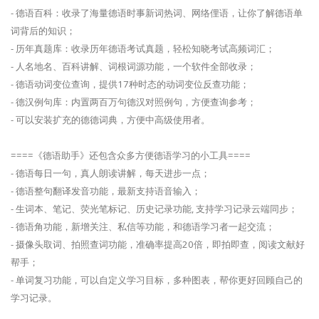
- 德语百科：收录了海量德语时事新词热词、网络俚语，让你了解德语单
词背后的知识；
- 历年真题库：收录历年德语考试真题，轻松知晓考试高频词汇；
- 人名地名、百科讲解、词根词源功能，一个软件全部收录；
- 德语动词变位查询，提供17种时态的动词变位反查功能；
- 德汉例句库：内置两百万句德汉对照例句，方便查询参考；
- 可以安装扩充的德德词典，方便中高级使用者。
====《德语助手》还包含众多方便德语学习的小工具====
- 德语每日一句，真人朗读讲解，每天进步一点；
- 德语整句翻译发音功能，最新支持语音输入；
- 生词本、笔记、荧光笔标记、历史记录功能, 支持学习记录云端同步；
- 德语角功能，新增关注、私信等功能，和德语学习者一起交流；
- 摄像头取词、拍照查词功能，准确率提高20倍，即拍即查，阅读文献好
帮手；
- 单词复习功能，可以自定义学习目标，多种图表，帮你更好回顾自己的
学习记录。