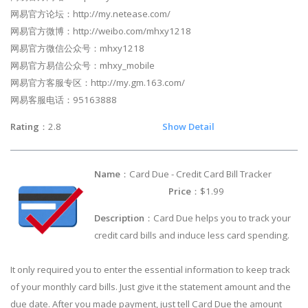
网易官方论坛：http://my.netease.com/
网易官方微博：http://weibo.com/mhxy1218
网易官方微信公众号：mhxy1218
网易官方易信公众号：mhxy_mobile
网易官方客服专区：http://my.gm.163.com/
网易客服电话：95163888
Rating
：2.8
Show Detail
Name
：Card Due - Credit Card Bill Tracker
Price
：$1.99
Description
：Card Due helps you to track your
credit card bills and induce less card spending.
It only required you to enter the essential information to keep track
of your monthly card bills. Just give it the statement amount and the
due date. After you made payment, just tell Card Due the amount