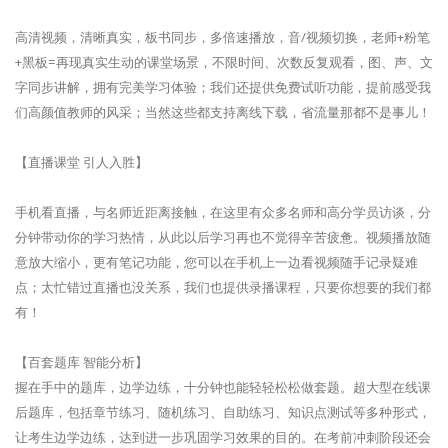
高清视频，清晰真实，板书同步，多倍速播放，音/视频切换，老师+粉笔
+黑板=再现真实生动的课堂场景，不限时间、次数反复观看，图、声、文
字同步讲解，拥有完美学习体验；我们还提供免费试听功能，提前感受我
们高颜值教师的风采；当然这些都支持离线下载，省流量那都不是事儿！
【直播课堂 引人入胜】
手机看直播，与名师近距离接触，在这里有众多名师和高分学员访谈，分
分钟带动你的学习热情，从此以后学习再也不觉得辛苦疲惫。视频播放随
意放大缩小，更有笔记功能，您可以在手机上一边看视频随手记录疑难
点；太忙错过直播也没关系，我们也提供录播课程，只要你想要的我们都
有！
【百套题库 智能分析】
握在手中的题库，边学边练，十分钟也能轻轻松松做套题。超大型在线课
后题库，包括章节练习、随机练习、自助练习、知识点测试等多种形式，
让考生边学边练，达到进一步巩固学习效果的目的。在考前冲刺阶段还会