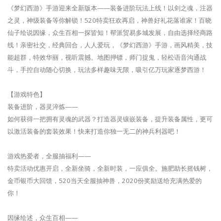
《梦幻西游》手游迎来全新版本——装备进阶玩法上线！以剑之魂，注器
之灵，神级装备等你解锁！520特卖狂欢再启，神兽好礼花落谁家！百晓
仙子绘说因缘，众生百相一探皆知！帮派贸易多城发展，自由选择经商路
线！亲密社交，经典回合，人人爱玩，《梦幻西游》手游，画风精美，技
能超群，特效华丽，视听震撼。地图押镖，师门捉鬼，轻松语音沟通战
斗，手控自动随心切换，玩法多样趣味无限，吸引亿万玩家逐梦西游！
【游戏特色】
装备进阶，器灵淬炼——
如何获得一把拥有灵魂的武器？打造器灵镶嵌装备，提升装备属性，更可
以激活装备的套装效果！快来打造你独一无二的神兵利器吧！
游戏热爱者，全服抽福利——
特卖活动优惠开启，全新坐骑，全新时装，一应俱全。施肥助长摇钱树，
金币银币大回馈，520当天全服抽神兽，2020份奖励送给充满热爱的
你！
因缘绘述，众生百相——