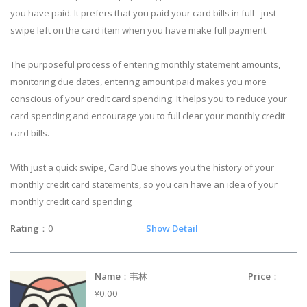
you have paid. It prefers that you paid your card bills in full - just
swipe left on the card item when you have make full payment.
The purposeful process of entering monthly statement amounts,
monitoring due dates, entering amount paid makes you more
conscious of your credit card spending. It helps you to reduce your
card spending and encourage you to full clear your monthly credit
card bills.
With just a quick swipe, Card Due shows you the history of your
monthly credit card statements, so you can have an idea of your
monthly credit card spending
Rating
：0
Show Detail
Name
：韦林
Price
：
¥0.00