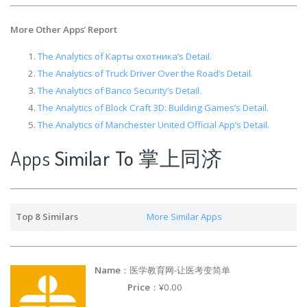
More Other Apps
’
Report
The Analytics of Карты охотника’s Detail.
The Analytics of Truck Driver Over the Road’s Detail.
The Analytics of Banco Security’s Detail.
The Analytics of Block Craft 3D: Building Games’s Detail.
The Analytics of Manchester United Official App’s Detail.
Apps
Similar To 掌上同济
Top 8 Similars
More Similar Apps
Name
：医学教育网-让医考变简单
Price
：¥0.00