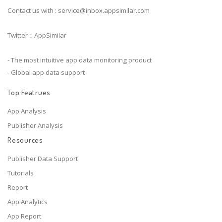
Contact us with :
service@inbox.appsimilar.com
Twitter：AppSimilar
- The most intuitive app data monitoring product
- Global app data support
Top Featrues
App Analysis
Publisher Analysis
Resources
Publisher Data Support
Tutorials
Report
App Analytics
App Report