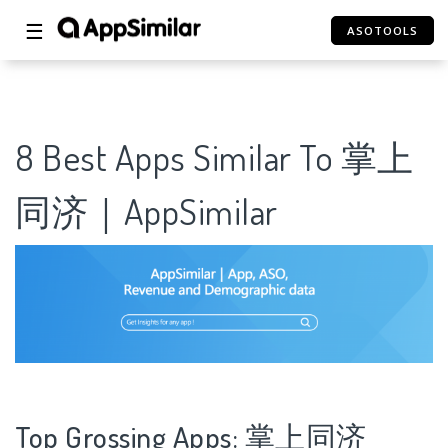
☰
ASOTOOLS
8 Best Apps Similar To 掌上
同济｜AppSimilar
Top Grossing Apps: 掌上同济