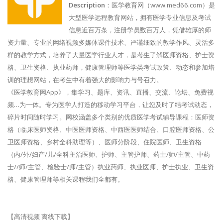
Description
：医学教育网（www.med66.com）是
大型医学远程教育网站，拥有医学专业信息及考试
信息近百万条，注册学员数百万人，凭借雄厚的师
资力量、专业的网络视频多媒体课件技术、严谨细致的教学作风、灵活多
样的教学方式，培养了大量医学行业人才，是考生了解医师资格、护士资
格、卫生资格、执业药师，健康管理师等医学类考试政策、动态和参加培
训的理想网站，在考生中有着强大的影响力与号召力。
《医学教育网App》，集学习、题库、资讯、直播、交流、论坛、免费视
频…为一体。专为医学人打造的移动学习平台，让您及时了结考试动态，
碎片时间随时学习。网校涵盖多个类别的优质医学考试辅导课程：医师资
格（临床医师资格、中医医师资格、中西医医师结合、口腔医师资格、公
卫医师资格、乡村全科助理等）、医师分阶段、住院医师、卫生资格
（内/外/妇产/儿/全科主治医师、护师、主管护师、药士/师/主管、中药
士//师/主管、检验士/师/主管）执业药师、执业医师、护士执业、卫生资
格、健康管理师等相关课程我们全都有。
【高清视频 离线下载】