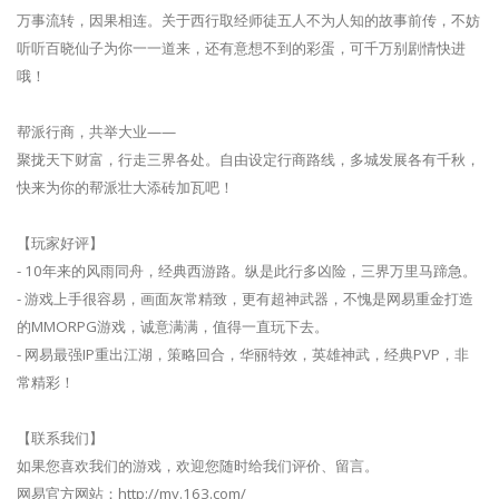
万事流转，因果相连。关于西行取经师徒五人不为人知的故事前传，不妨
听听百晓仙子为你一一道来，还有意想不到的彩蛋，可千万别剧情快进
哦！
帮派行商，共举大业——
聚拢天下财富，行走三界各处。自由设定行商路线，多城发展各有千秋，
快来为你的帮派壮大添砖加瓦吧！
【玩家好评】
- 10年来的风雨同舟，经典西游路。纵是此行多凶险，三界万里马蹄急。
- 游戏上手很容易，画面灰常精致，更有超神武器，不愧是网易重金打造
的MMORPG游戏，诚意满满，值得一直玩下去。
- 网易最强IP重出江湖，策略回合，华丽特效，英雄神武，经典PVP，非
常精彩！
【联系我们】
如果您喜欢我们的游戏，欢迎您随时给我们评价、留言。
网易官方网站：http://my.163.com/