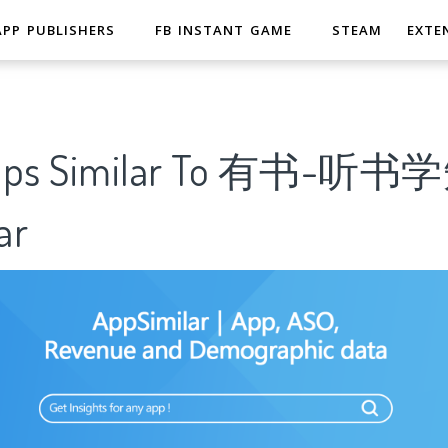
APP PUBLISHERS
FB INSTANT GAME
STEAM
EXTE
 Apps Similar To 有书-
ar