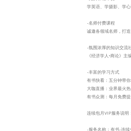
学英语、学摄影、学心
-名师付费课程
诚邀各领域名师，打造
-氛围浓厚的知识交流
《经济学人•商论》主
-丰富的学习方式
有书快看：五分钟带你
大咖直播：业界最火热
有书众测：每月免费提
连续包月VIP服务说明
-服务名称：有书-连续包