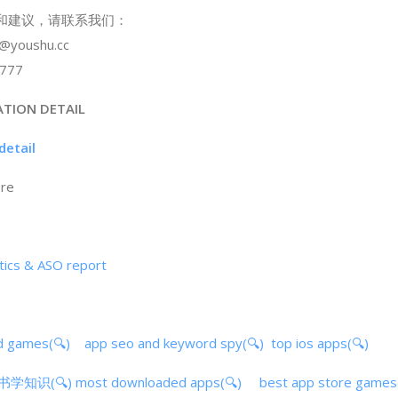
问和建议，请联系我们：
i@youshu.cc
777
ATION DETAIL
etail
ore
s & ASO report
d games(🔍)
app seo and keyword spy(🔍)
top ios apps(🔍)
-听书学知识(🔍)
most downloaded apps(🔍)
best app store games