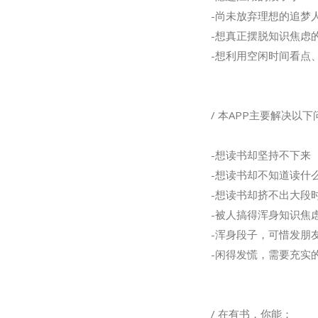
-尚未放弃理想的追梦
-想真正摆脱知识焦虑
-想利用空闲时间看点
/ 本APP主要解决以
-想读书却坚持不下来
-想读书却不知道读什
-想读书却挤不出大段
-被人搞得浑身知识焦
-浑身段子，可惜发朋
-闲得发慌，需要充实
/ 在有书，你能：