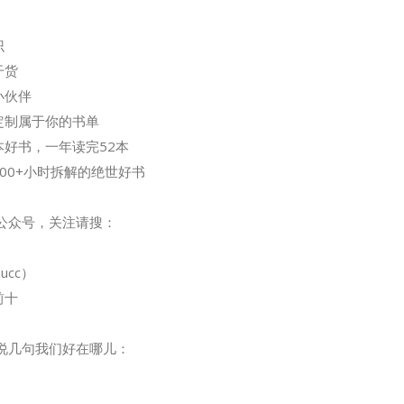
识
干货
小伙伴
定制属于你的书单
本好书，一年读完52本
00+小时拆解的绝世好书
信公众号，关注请搜：
ucc）
前十
多说几句我们好在哪儿：