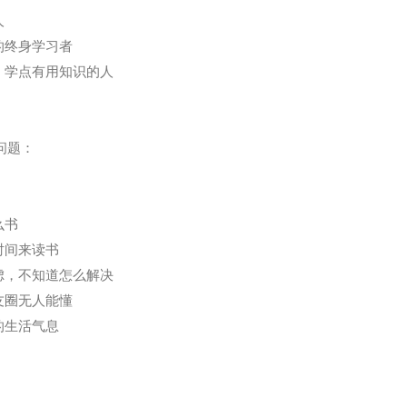
人
的终身学习者
、学点有用知识的人
下问题：
么书
时间来读书
虑，不知道怎么解决
友圈无人能懂
的生活气息