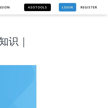
LOGIN
NSION
ASOTOOLS
REGISTER
ASOTOOLS
听书学知识｜