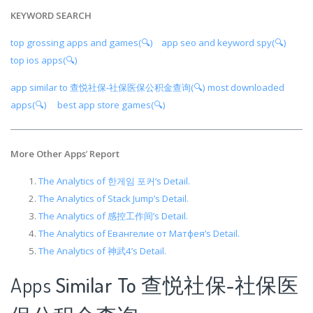
KEYWORD SEARCH
top grossing apps and games(🔍)
app seo and keyword spy(🔍)
top ios apps(🔍)
app similar to 查悦社保-社保医保公积金查询(🔍)
most downloaded
apps(🔍)
best app store games(🔍)
More Other Apps
’
Report
The Analytics of 한게임 포커’s Detail.
The Analytics of Stack Jump’s Detail.
The Analytics of 感控工作间’s Detail.
The Analytics of Евангелие от Матфея’s Detail.
The Analytics of 神武4’s Detail.
Apps
Similar To 查悦社保-社保医