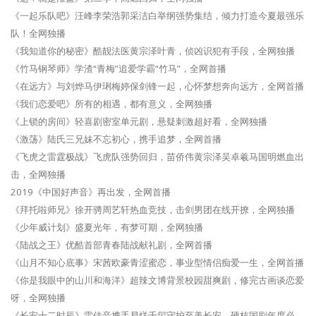
《一起乐队吧》汪峰李荣浩郭采洁白举纲强势集结，倾力打造今夏最强乐
队！全网独播
《我知道你的秘密》酷靓法医黄宗泽叶青，侦凶识犯有手段，全网独播
《竹马钢琴师》学渣“青梅”追爱学霸“竹马”，全网首播
《在远方》与刘烨马伊琍梅婷保剑锋一起，心怀梦想奔向远方，全网首播
《我们恋爱吧》所有的相遇，都有意义，全网独播
《上锁的房间》轻喜剧密室单元剧，悬疑刺激超好看，全网独播
《激荡》陆氏三兄妹不忘初心，携手追梦，全网首播
《飞虎之雷霆极战》飞虎队强势回归，苗侨伟黄宗泽吴卓羲马国明燃血出
击，全网独播
2019《中国好声音》再出发，全网首播
《拜托啦师兄》徐开骋周艺轩热血竞技，击剑男团在线开撩，全网独播
《少年威计划》盛夏光年，有梦可期，全网独播
《陆战之王》优酷首部青春陆战献礼剧，全网首播
《山月不知心底事》宋茜欧豪青涩蜜恋，事业型情侣痴爱一生，全网首播
《你是我眼中的山川和海洋》超辣文博背景校园甜爽剧，修完古画谈恋爱
呀，全网独播
《长安十二时辰》雷佳音携手易烊千玺守护至美长安，硬核国剧年度必