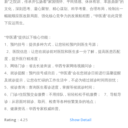
新”之院训，传承并弘扬着“家国情怀、平民情感、休休有容、革故鼎新”的
文化，深刻思考、凝心聚智、精心谋划、科学考量、合理布局，绘制出一
幅能顺应医改新局面、强化核心竞争力的发展航程图，“华医通”在此背景
下应运而生。
“华医通”提供以下核心功能：
1、预约挂号：提供多种方式，让您轻松预约到医生号源；
2、医院信息：让您在就诊前对医院和医生多一分了解，提高医患匹配
度，提升医疗精准度；
3、网络门诊：省去长途奔波，华西专家网络视频问诊；
4、就诊提醒：预约挂号成功后，“华医通”会在您就诊日前进行温馨提醒
及就诊提示，让您在忙碌的工作生活中，不必为错过就诊时间而担忧；
5、候诊查询：查询医生看诊进度，掌握等候就诊时间；
6、门诊/住院预交金缴费：不用排队，轻轻松松手机缴费； 7、导航导
诊：从容面对就诊、取药、检查等各种纷繁复杂的地点；
8、健康资讯：华西专家权威科普。
Rating
：4.25
Show Detail