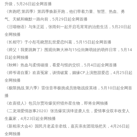
升级，5月26日起全网首播
《奔跑吧 第四季》第四季焕新开跑，他们带着力量、智慧、热血、勇
气、天赋和幽默一路向前，5月29日起全网首播
《汪喵物语》与朱正廷，张雨剑一起开启毛茸茸的治愈生活，5月20日起
全网独播
《长相守》于小彤毛晓慧乱世爱恋纠葛，5月15日起全网首播
《师父！我要跳舞了》围观街舞大神与15位街舞萌娃的萌炸日常，5月14
日起全网独播
《秋蝉》热血与柔情碰撞，看爱与恨的交织，5月4日起全网首播
《师爷请自重》欢喜冤家，谈情破案，姻缘CP上演憨甜爱恋，4月25日起
全网独播
《极限挑战 第六季》雷佳音率极挑成员致敬战疫英雄，5月10日起全网首
播
《欢喜猎人》包贝尔贾玲爆笑狩猎外星生物，即将全网独播
《二龙湖爱情故事2020》张浩爆笑演绎逆袭人生，爱情事业双丰收变人
生赢家，4月23日起全网独播
《新相亲大会4》国民月老孟非牵线，嘉宾亲友团现场把关，4月26日起
全网独播