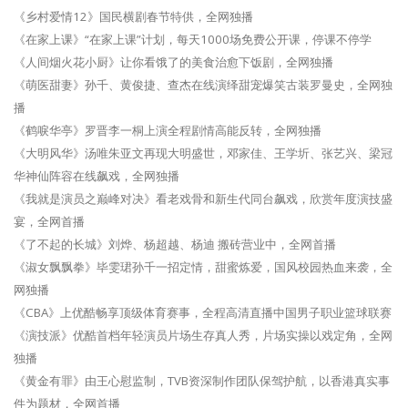
《乡村爱情12》国民横剧春节特供，全网独播
《在家上课》“在家上课”计划，每天1000场免费公开课，停课不停学
《人间烟火花小厨》让你看饿了的美食治愈下饭剧，全网独播
《萌医甜妻》孙千、黄俊捷、查杰在线演绎甜宠爆笑古装罗曼史，全网独
播
《鹤唳华亭》罗晋李一桐上演全程剧情高能反转，全网独播
《大明风华》汤唯朱亚文再现大明盛世，邓家佳、王学圻、张艺兴、梁冠
华神仙阵容在线飙戏，全网独播
《我就是演员之巅峰对决》看老戏骨和新生代同台飙戏，欣赏年度演技盛
宴，全网首播
《了不起的长城》刘烨、杨超越、杨迪 搬砖营业中，全网首播
《淑女飘飘拳》毕雯珺孙千一招定情，甜蜜炼爱，国风校园热血来袭，全
网独播
《CBA》上优酷畅享顶级体育赛事，全程高清直播中国男子职业篮球联赛
《演技派》优酷首档年轻演员片场生存真人秀，片场实操以戏定角，全网
独播
《黄金有罪》由王心慰监制，TVB资深制作团队保驾护航，以香港真实事
件为题材，全网首播