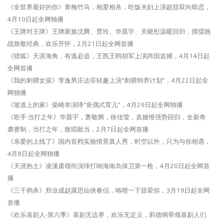
《全世界最好的你》青梅竹马，相爱相杀，吃饭夫妇上演超甜双向暗恋，
4月10日起全网独播
《王牌对王牌》王牌家族沈腾、贾玲、华晨宇、关晓彤温暖回归，摆擂挑
战致敬经典，欢乐开怀，2月21日起全网首播
《猎狐》天涯海角，有逃必追，王凯王鸥胡军上演跨国追捕，4月14日起
全网首播
《我的刺猬女孩》李逸男庄达菲轻趣上演“刺猬饲养计划”，4月22日起全
网独播
《坡道上的家》柴崎幸演绎“丧偶式育儿”，4月29日起全网独播
《歌手·当打之年》华晨宇，萧敬腾，徐佳莹，袁娅维强势回归，全新奇
袭赛制，当打之年，敢唱敢当，2月7日起全网首播
《亲爱的上线了》国内首档实验情景真人秀，时空以外，只为与你相遇，
4月8日起全网独播
《天涯热土》凌潇肃领衔演绎打响海南岛保卫第一枪，4月20日起全网首
播
《三千鸦杀》郑业成赵露思仙侠眷侣，咯噔一下甜晕你，3月19日起全网
首播
《欢乐喜剧人-第六季》喜剧无边界，欢乐无定义，郭德纲带领喜剧人们