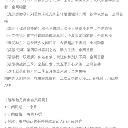
看，全网独播
《九州缥缈录》刘昊然宋祖儿陈若轩组团驰骋九州，铁甲依然在，全网首
播
《加油！你是最棒的》邓伦马思纯上演小人物奋斗追光，全网首播
《十二传说》都市传说隐藏诡谲真相，今夏限定纳凉剧，全网独播
《春花秋月》恋爱脑少女闯江湖，今夏超甜下饭剧，全网独播
《笑傲江湖》第四季以喜剧之名，助力生活，全网首播
《请赐我一双翅膀》你若有梦，就让你和别人不同，全网首播
《极限挑战第五季》全新出发，第五季开心来袭，全网首播
《这！就是街舞》第二季五月燃爆来袭，全网独播
国内外大剧热综、扎堆院线影片、二次元热血动漫……看视频，用优酷
APP
【连续包月黄金会员说明】
1.订阅周期：一个月
2.订阅价格： 每月19元
3.付款：用户确认购买并付款后记入iTunes账户