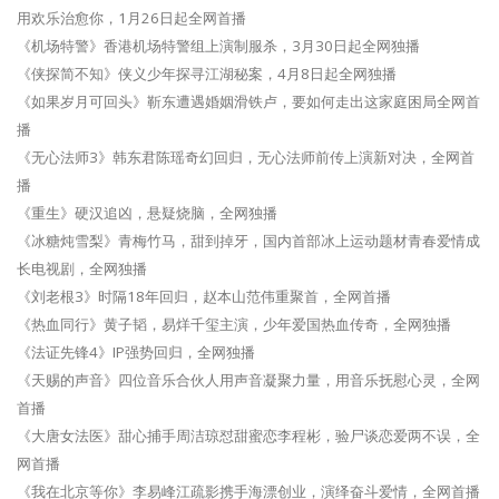
用欢乐治愈你，1月26日起全网首播
《机场特警》香港机场特警组上演制服杀，3月30日起全网独播
《侠探简不知》侠义少年探寻江湖秘案，4月8日起全网独播
《如果岁月可回头》靳东遭遇婚姻滑铁卢，要如何走出这家庭困局全网首
播
《无心法师3》韩东君陈瑶奇幻回归，无心法师前传上演新对决，全网首
播
《重生》硬汉追凶，悬疑烧脑，全网独播
《冰糖炖雪梨》青梅竹马，甜到掉牙，国内首部冰上运动题材青春爱情成
长电视剧，全网独播
《刘老根3》时隔18年回归，赵本山范伟重聚首，全网首播
《热血同行》黄子韬，易烊千玺主演，少年爱国热血传奇，全网独播
《法证先锋4》IP强势回归，全网独播
《天赐的声音》四位音乐合伙人用声音凝聚力量，用音乐抚慰心灵，全网
首播
《大唐女法医》甜心捕手周洁琼怼甜蜜恋李程彬，验尸谈恋爱两不误，全
网首播
《我在北京等你》李易峰江疏影携手海漂创业，演绎奋斗爱情，全网首播