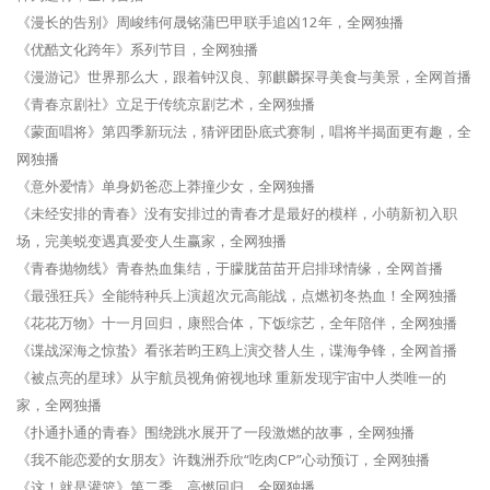
《漫长的告别》周峻纬何晟铭蒲巴甲联手追凶12年，全网独播
《优酷文化跨年》系列节目，全网独播
《漫游记》世界那么大，跟着钟汉良、郭麒麟探寻美食与美景，全网首播
《青春京剧社》立足于传统京剧艺术，全网独播
《蒙面唱将》第四季新玩法，猜评团卧底式赛制，唱将半揭面更有趣，全
网独播
《意外爱情》单身奶爸恋上莽撞少女，全网独播
《未经安排的青春》没有安排过的青春才是最好的模样，小萌新初入职
场，完美蜕变遇真爱变人生赢家，全网独播
《青春抛物线》青春热血集结，于朦胧苗苗开启排球情缘，全网首播
《最强狂兵》全能特种兵上演超次元高能战，点燃初冬热血！全网独播
《花花万物》十一月回归，康熙合体，下饭综艺，全年陪伴，全网独播
《谍战深海之惊蛰》看张若昀王鸥上演交替人生，谍海争锋，全网首播
《被点亮的星球》从宇航员视角俯视地球 重新发现宇宙中人类唯一的
家，全网独播
《扑通扑通的青春》围绕跳水展开了一段激燃的故事，全网独播
《我不能恋爱的女朋友》许魏洲乔欣“吃肉CP”心动预订，全网独播
《这！就是灌篮》第二季，高燃回归，全网独播