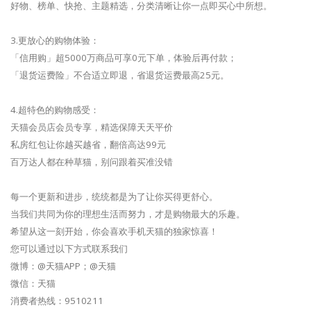
好物、榜单、快抢、主题精选，分类清晰让你一点即买心中所想。
3.更放心的购物体验：
「信用购」超5000万商品可享0元下单，体验后再付款；
「退货运费险」不合适立即退，省退货运费最高25元。
4.超特色的购物感受：
天猫会员店会员专享，精选保障天天平价
私房红包让你越买越省，翻倍高达99元
百万达人都在种草猫，别问跟着买准没错
每一个更新和进步，统统都是为了让你买得更舒心。
当我们共同为你的理想生活而努力，才是购物最大的乐趣。
希望从这一刻开始，你会喜欢手机天猫的独家惊喜！
您可以通过以下方式联系我们
微博：@天猫APP；@天猫
微信：天猫
消费者热线：9510211