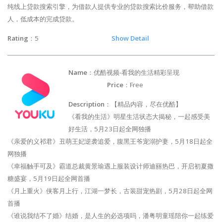
纯线上贷款搜索引擎，为借款人提供专业的贷款搜索比价服务，帮助借款
人，低成本的完成贷款。
Rating
：5
Show Detail
Name
：优酷视频-看我的生活精彩呈现
Price
：Free
Description
：【精品内容，尽在优酷】
《看我的生活》明星生活状态大揭秘，一起感受美
好生活，5月23日起全网独播
《亲爱的义祁君》丑萌王妃逆袭追爱，腹黑王爷宠溺护妻，5月18日起全
网独播
《幸福触手可及》霸道总裁黄景瑜遇上服装设计师迪丽热巴，开启初夏撒
糖盛宴，5月19日起全网首播
《月上重火》侠客月上行，江湖一梦长，古装甜宠热剧，5月28日起全网
首播
《谁说我结不了婚》结婚，是人生的必选项吗，潘粤明童瑶陪你一起练爱