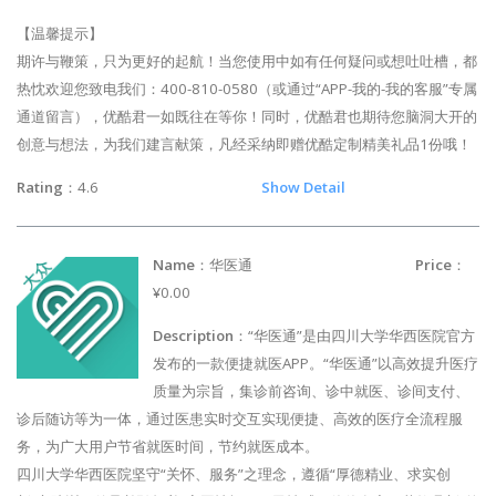
【温馨提示】
期许与鞭策，只为更好的起航！当您使用中如有任何疑问或想吐吐槽，都
热忱欢迎您致电我们：400-810-0580（或通过“APP-我的-我的客服”专属
通道留言），优酷君一如既往在等你！同时，优酷君也期待您脑洞大开的
创意与想法，为我们建言献策，凡经采纳即赠优酷定制精美礼品1份哦！
Rating
：4.6
Show Detail
Name
：华医通
Price
：
¥0.00
Description
：“华医通”是由四川大学华西医院官方
发布的一款便捷就医APP。“华医通”以高效提升医疗
质量为宗旨，集诊前咨询、诊中就医、诊间支付、
诊后随访等为一体，通过医患实时交互实现便捷、高效的医疗全流程服
务，为广大用户节省就医时间，节约就医成本。
四川大学华西医院坚守“关怀、服务”之理念，遵循“厚德精业、求实创