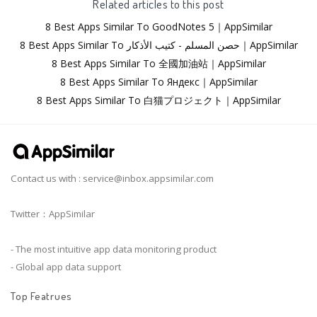
Related articles to this post
8 Best Apps Similar To GoodNotes 5｜AppSimilar
8 Best Apps Similar To حصن المسلم - كتيب الأذكار｜AppSimilar
8 Best Apps Similar To 全國加油站｜AppSimilar
8 Best Apps Similar To Яндекс｜AppSimilar
8 Best Apps Similar To 白猫プロジェクト｜AppSimilar
Contact us with :
service@inbox.appsimilar.com
Twitter：AppSimilar
- The most intuitive app data monitoring product
- Global app data support
Top Featrues