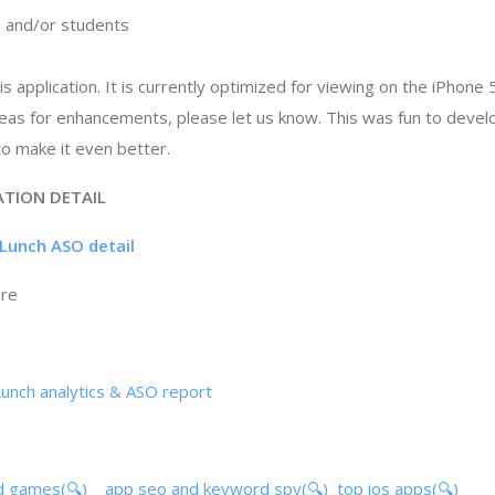
s and/or students
 application. It is currently optimized for viewing on the iPhone 5
ideas for enhancements, please let us know. This was fun to deve
to make it even better.
ATION DETAIL
 Lunch ASO detail
ore
Lunch analytics & ASO report
d games(🔍)
app seo and keyword spy(🔍)
top ios apps(🔍)