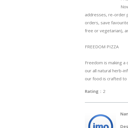
Now
addresses, re-order 
orders, save favourite
free or vegetarian), a
FREEDOM PIZZA
Freedom is making a de
our all natural herb-i
our food is crafted to
Rating
：
Na
Des