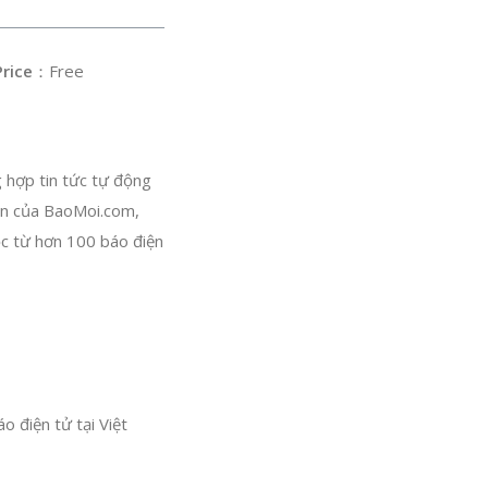
rice
：Free
 hợp tin tức tự động
ền của BaoMoi.com,
ọc từ hơn 100 báo điện
o điện tử tại Việt