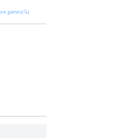
tore games(🔍)