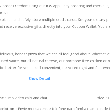
 order Freedom using our IOS App. Easy ordering and checkout, s
previous
 pizzas and safely store multiple credit cards. Set your dietary pr
nd receive exclusive gifts directly into your Coupon Wallet. You a
licious, honest pizza that we can all feel good about. Whether ou
nfused sauce, our all-natural cheese, our hormone free chicken or 
 be better for you — still convenient, delivered right and fast eve
2
Show Detail
me
：imo video calls and chat
Price
：F
cription
：Envie mensagens e telefone para família e amigos de f