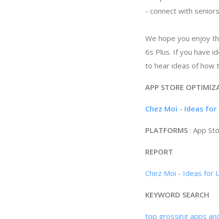
- connect with senior
We hope you enjoy this
6s Plus. If you have 
to hear ideas of how 
APP STORE OPTIMIZ
Chez Moi - Ideas for
PLATFORMS
: App St
REPORT
Chez Moi - Ideas for 
KEYWORD SEARCH
top grossing apps an