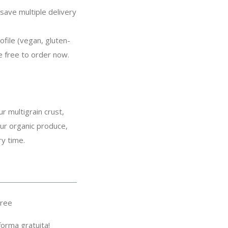
ave multiple delivery
ofile (vegan, gluten-
re free to order now.
r multigrain crust,
our organic produce,
ry time.
ree
orma gratuita!