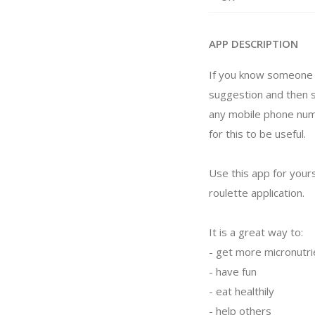
APP DESCRIPTION
If you know someone wh
suggestion and then s
any mobile phone numb
for this to be useful.
Use this app for yours
roulette application.
It is a great way to:
- get more micronutri
- have fun
- eat healthily
- help others