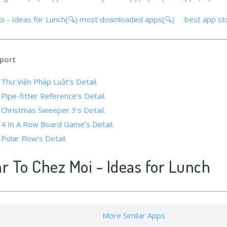
i - Ideas for Lunch(🔍)
most downloaded apps(🔍)
best app s
port
 Thư Viện Pháp Luật’s Detail.
 Pipe-fitter Reference’s Detail.
 Christmas Sweeper 3’s Detail.
f 4 In A Row Board Game’s Detail.
 Polar Flow’s Detail.
ar To Chez Moi - Ideas for Lunch
More Similar Apps