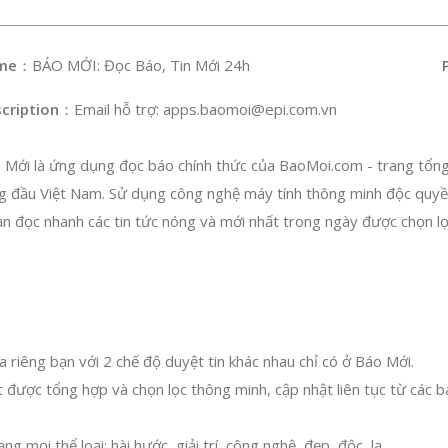
me
：BÁO MỚI: Đọc Báo, Tin Mới 24h
P
cription
：Email hỗ trợ:
apps.baomoi@epi.com.vn
 Mới là ứng dụng đọc báo chính thức của BaoMoi.com - trang tổng
g đầu Việt Nam. Sử dụng công nghệ máy tính thông minh độc quy
 đọc nhanh các tin tức nóng và mới nhất trong ngày được chọn l
a riêng bạn với 2 chế độ duyệt tin khác nhau chỉ có ở Báo Mới.
 được tổng hợp và chọn lọc thông minh, cập nhật liên tục từ các bá
ng mọi thể loại: hài hước, giải trí, công nghệ, đẹp, độc, lạ.