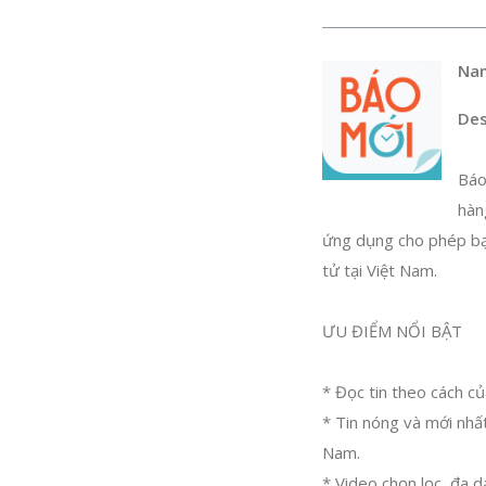
Na
Des
Báo
hàn
ứng dụng cho phép bạn
tử tại Việt Nam.
ƯU ĐIỂM NỔI BẬT
* Đọc tin theo cách củ
* Tin nóng và mới nhất
Nam.
* Video chọn lọc, đa dạ