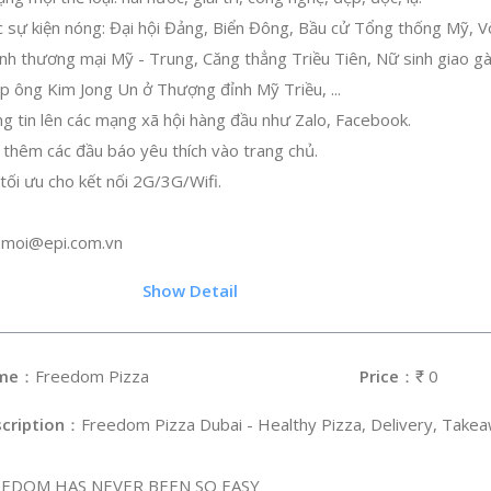
ác sự kiện nóng: Đại hội Đảng, Biển Đông, Bầu cử Tổng thống Mỹ, V
nh thương mại Mỹ - Trung, Căng thẳng Triều Tiên, Nữ sinh giao 
 ông Kim Jong Un ở Thượng đỉnh Mỹ Triều, ...
ng tin lên các mạng xã hội hàng đầu như Zalo, Facebook.
 thêm các đầu báo yêu thích vào trang chủ.
tối ưu cho kết nối 2G/3G/Wifi.
omoi@epi.com.vn
.55
Show Detail
me
：Freedom Pizza
Price
：₹ 0
cription
：Freedom Pizza Dubai - Healthy Pizza, Delivery, Takea
EEDOM HAS NEVER BEEN SO EASY