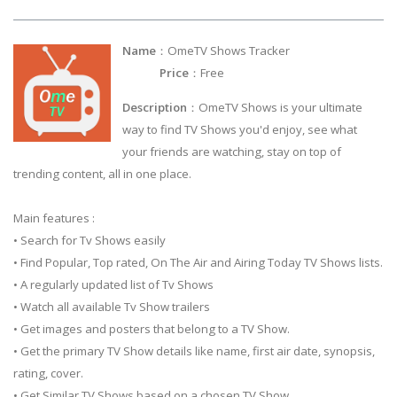
Name
：OmeTV Shows Tracker
Price
：Free
Description
：OmeTV Shows is your ultimate
way to find TV Shows you'd enjoy, see what
your friends are watching, stay on top of
trending content, all in one place.
Main features :
• Search for Tv Shows easily
• Find Popular, Top rated, On The Air and Airing Today TV Shows lists.
• A regularly updated list of Tv Shows
• Watch all available Tv Show trailers
• Get images and posters that belong to a TV Show.
• Get the primary TV Show details like name, first air date, synopsis,
rating, cover.
• Get Similar TV Shows based on a chosen TV Show