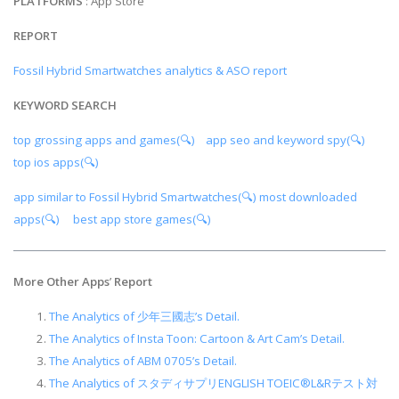
PLATFORMS
: App Store
REPORT
Fossil Hybrid Smartwatches analytics & ASO report
KEYWORD SEARCH
top grossing apps and games(🔍)
app seo and keyword spy(🔍)
top ios apps(🔍)
app similar to Fossil Hybrid Smartwatches(🔍)
most downloaded
apps(🔍)
best app store games(🔍)
More Other Apps
’
Report
The Analytics of 少年三國志’s Detail.
The Analytics of Insta Toon: Cartoon & Art Cam’s Detail.
The Analytics of ABM 0705’s Detail.
The Analytics of スタディサプリENGLISH TOEIC®L&Rテスト対