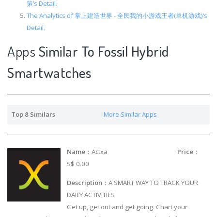
策’s Detail.
The Analytics of 掌上建造世界 - 全民我的小游戏王者(单机游戏)’s
Detail.
Apps
Similar To Fossil Hybrid
Smartwatches
Top 8 Similars
More Similar Apps
Name
：Actxa
Price
：
S$ 0.00
Description
：A SMART WAY TO TRACK YOUR
DAILY ACTIVITIES
Get up, get out and get going. Chart your