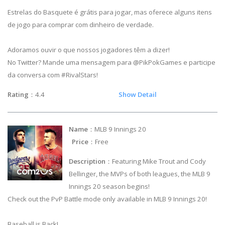
Estrelas do Basquete é grátis para jogar, mas oferece alguns itens
de jogo para comprar com dinheiro de verdade.
Adoramos ouvir o que nossos jogadores têm a dizer!
No Twitter? Mande uma mensagem para @PikPokGames e participe
da conversa com #RivalStars!
Rating
：4.4
Show Detail
Name
：MLB 9 Innings 20
Price
：Free
Description
：Featuring Mike Trout and Cody
Bellinger, the MVPs of both leagues, the MLB 9
Innings 20 season begins!
Check out the PvP Battle mode only available in MLB 9 Innings 20!
Baseball is Back!