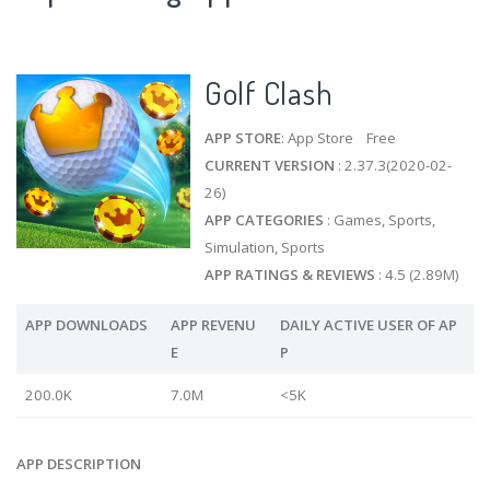
Golf Clash
APP STORE
: App Store Free
CURRENT VERSION
: 2.37.3(2020-02-
26)
APP CATEGORIES
: Games, Sports,
Simulation, Sports
APP RATINGS & REVIEWS
: 4.5 (2.89M)
APP DOWNLOADS
APP REVENU
DAILY ACTIVE USER OF AP
E
P
200.0K
7.0M
<5K
APP DESCRIPTION