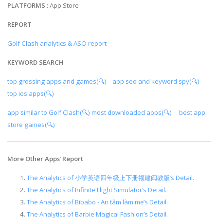
PLATFORMS
: App Store
REPORT
Golf Clash analytics & ASO report
KEYWORD SEARCH
top grossing apps and games(🔍)
app seo and keyword spy(🔍)
top ios apps(🔍)
app similar to Golf Clash(🔍)
most downloaded apps(🔍)
best app
store games(🔍)
More Other Apps
’
Report
The Analytics of 小学英语四年级上下册福建闽教版’s Detail.
The Analytics of Infinite Flight Simulator’s Detail.
The Analytics of Bibabo - An tâm làm mẹ’s Detail.
The Analytics of Barbie Magical Fashion’s Detail.