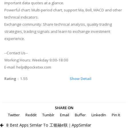
important data quotes at a glance.
Powerful chart: Multi-period chart, support Ma, Boll, MACD and other
technical indicators.
Exchange community: Share technical analysis, quality trading
strategies, trading signals and learn to exchange investment
experience.
--Contact Us--
Working Hours: Weekday 9:00-18:00
E-mail:
help@pocketxx.com
Rating
：1.55
Show Detail
SHARE ON
Twitter
Reddit
Tumblr
Email
Buffer
LinkedIn
Pin It
8 Best Apps Similar To 工银融e联｜AppSimilar