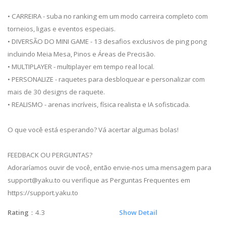
• CARREIRA - suba no ranking em um modo carreira completo com
torneios, ligas e eventos especiais.
• DIVERSÃO DO MINI GAME - 13 desafios exclusivos de ping pong
incluindo Meia Mesa, Pinos e Áreas de Precisão.
• MULTIPLAYER - multiplayer em tempo real local.
• PERSONALIZE - raquetes para desbloquear e personalizar com
mais de 30 designs de raquete.
• REALISMO - arenas incríveis, física realista e IA sofisticada.
O que você está esperando? Vá acertar algumas bolas!
FEEDBACK OU PERGUNTAS?
Adoraríamos ouvir de você, então envie-nos uma mensagem para
support@yaku.to
ou verifique as Perguntas Frequentes em
https://support.yaku.to
Rating
：4.3
Show Detail