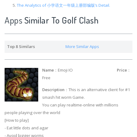
The Analytics of 小学语文一年级上册部编版’s Detail.
Apps
Similar To Golf Clash
Top 8 Similars
More Similar Apps
Name
：Emoji IO
Price
：
Free
Description
：This is an alternative client for #1
smash hit worm Game.
You can play realtime-online with millions
people playing over the world
[How to play]
- Eat little dots and agar
- Avoid bigger worms