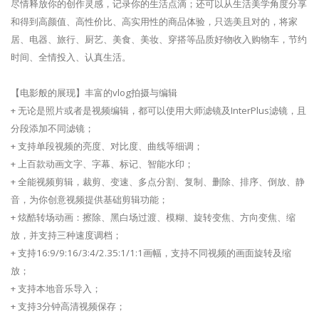
尽情释放你的创作灵感，记录你的生活点滴；还可以从生活美学角度分享
和得到高颜值、高性价比、高实用性的商品体验，只选美且对的，将家
居、电器、旅行、厨艺、美食、美妆、穿搭等品质好物收入购物车，节约
时间、全情投入、认真生活。
【电影般的展现】丰富的vlog拍摄与编辑
+ 无论是照片或者是视频编辑，都可以使用大师滤镜及InterPlus滤镜，且
分段添加不同滤镜；
+ 支持单段视频的亮度、对比度、曲线等细调；
+ 上百款动画文字、字幕、标记、智能水印；
+ 全能视频剪辑，裁剪、变速、多点分割、复制、删除、排序、倒放、静
音，为你创意视频提供基础剪辑功能；
+ 炫酷转场动画：擦除、黑白场过渡、模糊、旋转变焦、方向变焦、缩
放，并支持三种速度调档；
+ 支持16:9/9:16/3:4/2.35:1/1:1画幅，支持不同视频的画面旋转及缩
放；
+ 支持本地音乐导入；
+ 支持3分钟高清视频保存；