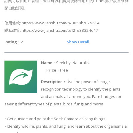
訂閱可以由用戶管理，並且可以在購買後轉到用戶的iTunes賬戶設置來關
閉自動訂閱。
使用條款: https://www.jianshu.com/p/0058bc029614
隱私政策: https://www.jianshu.com/p/f2fe33324d17
Rating
：2
Show Detail
Name
：Seek by iNaturalist
Price
：Free
Description
：Use the power of image
recognition technology to identify the plants
and animals all around you. Earn badges for
seeing different types of plants, birds, fungi and more!
• Get outside and point the Seek Camera at living things
• Identify wildlife, plants, and fungi and learn about the organisms all