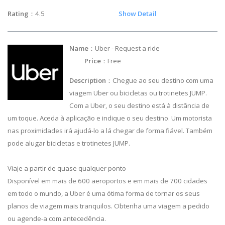
Rating
：4.5
Show Detail
Name
：Uber - Request a ride
Price
：Free
Description
：Chegue ao seu destino com uma
viagem Uber ou bicicletas ou trotinetes JUMP.
Com a Uber, o seu destino está à distância de
um toque. Aceda à aplicação e indique o seu destino. Um motorista
nas proximidades irá ajudá-lo a lá chegar de forma fiável. Também
pode alugar bicicletas e trotinetes JUMP.
Viaje a partir de quase qualquer ponto
Disponível em mais de 600 aeroportos e em mais de 700 cidades
em todo o mundo, a Uber é uma ótima forma de tornar os seus
planos de viagem mais tranquilos. Obtenha uma viagem a pedido
ou agende-a com antecedência.