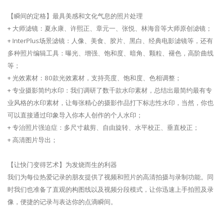
【瞬间的定格】最具美感和文化气息的照片处理
+ 大师滤镜：夏永康、许熙正、章元一、张悦、林海音等大师原创滤镜；
+ InterPlus场景滤镜：人像、美食、胶片、黑白、经典电影滤镜等，还有
多种照片编辑工具：曝光、增强、饱和度、暗角、颗粒、褪色，高阶曲线
等；
+ 光效素材：80款光效素材，支持亮度、饱和度、色相调整；
+ 专业摄影简约水印：我们调研了数千款水印素材，总结出最简约最有专
业风格的水印素材，让每张精心的摄影作品打下标志性水印，当然，你也
可以直接通过印象导入你本人创作的个人水印；
+ 专治照片强迫症：多尺寸裁剪、自由旋转、水平校正、垂直校正；
+ 高清图片导出；
【让快门变得艺术】为发烧而生的利器
我们为每位热爱记录的朋友提供了视频和照片的高清拍摄与录制功能。同
时我们也准备了直观的构图线以及视频分段模式，让你迅速上手拍照及录
像，便捷的记录与表达你的点滴瞬间。