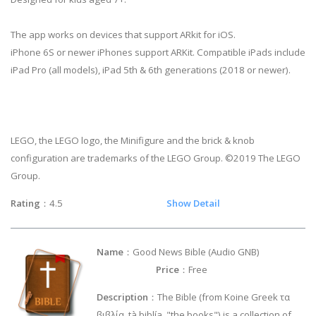
The app works on devices that support ARkit for iOS.
iPhone 6S or newer iPhones support ARKit. Compatible iPads include
iPad Pro (all models), iPad 5th & 6th generations (2018 or newer).
LEGO, the LEGO logo, the Minifigure and the brick & knob
configuration are trademarks of the LEGO Group. ©2019 The LEGO
Group.
Rating
：4.5
Show Detail
Name
：Good News Bible (Audio GNB)
Price
：Free
Description
：The Bible (from Koine Greek τα
βιβλία, tà biblía, "the books") is a collection of