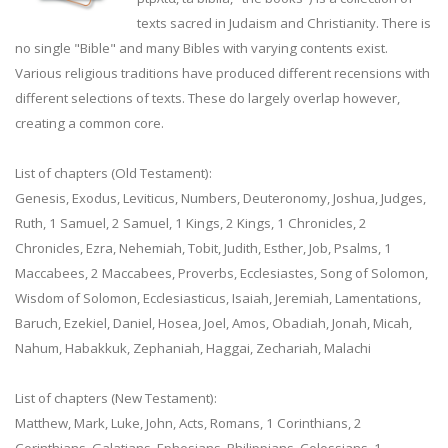
texts sacred in Judaism and Christianity. There is
no single "Bible" and many Bibles with varying contents exist.
Various religious traditions have produced different recensions with
different selections of texts. These do largely overlap however,
creating a common core.
List of chapters (Old Testament):
Genesis, Exodus, Leviticus, Numbers, Deuteronomy, Joshua, Judges,
Ruth, 1 Samuel, 2 Samuel, 1 Kings, 2 Kings, 1 Chronicles, 2
Chronicles, Ezra, Nehemiah, Tobit, Judith, Esther, Job, Psalms, 1
Maccabees, 2 Maccabees, Proverbs, Ecclesiastes, Song of Solomon,
Wisdom of Solomon, Ecclesiasticus, Isaiah, Jeremiah, Lamentations,
Baruch, Ezekiel, Daniel, Hosea, Joel, Amos, Obadiah, Jonah, Micah,
Nahum, Habakkuk, Zephaniah, Haggai, Zechariah, Malachi
List of chapters (New Testament):
Matthew, Mark, Luke, John, Acts, Romans, 1 Corinthians, 2