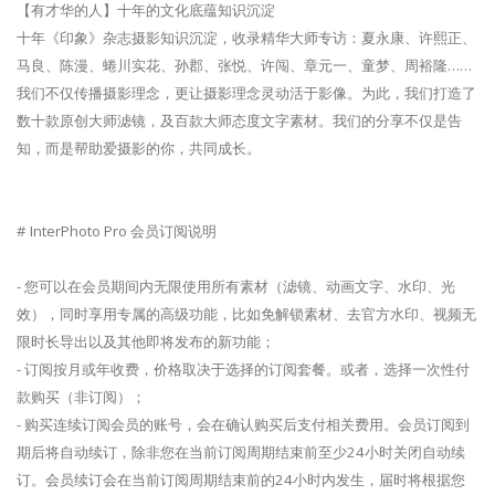
【有才华的人】十年的文化底蕴知识沉淀
十年《印象》杂志摄影知识沉淀，收录精华大师专访：夏永康、许熙正、
马良、陈漫、蜷川实花、孙郡、张悦、许闯、章元一、童梦、周裕隆……
我们不仅传播摄影理念，更让摄影理念灵动活于影像。为此，我们打造了
数十款原创大师滤镜，及百款大师态度文字素材。我们的分享不仅是告
知，而是帮助爱摄影的你，共同成长。
# InterPhoto Pro 会员订阅说明
- 您可以在会员期间内无限使用所有素材（滤镜、动画文字、水印、光
效），同时享用专属的高级功能，比如免解锁素材、去官方水印、视频无
限时长导出以及其他即将发布的新功能；
- 订阅按月或年收费，价格取决于选择的订阅套餐。或者，选择一次性付
款购买（非订阅）；
- 购买连续订阅会员的账号，会在确认购买后支付相关费用。会员订阅到
期后将自动续订，除非您在当前订阅周期结束前至少24小时关闭自动续
订。会员续订会在当前订阅周期结束前的24小时内发生，届时将根据您