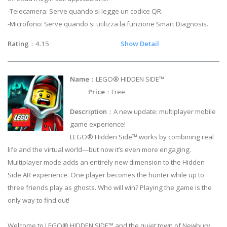
-Telecamera: Serve quando si legge un codice QR.
-Microfono: Serve quando si utilizza la funzione Smart Diagnosis.
Rating
：4.15
Show Detail
Name
：LEGO® HIDDEN SIDE™
Price
：Free
Description
：A new update: multiplayer mobile
game experience!
LEGO® Hidden Side™ works by combining real
life and the virtual world—but now it’s even more engaging.
Multiplayer mode adds an entirely new dimension to the Hidden
Side AR experience. One player becomes the hunter while up to
three friends play as ghosts. Who will win? Playing the game is the
only way to find out!
Welcome to LEGO® HIDDEN SIDE™ and the quiet town of Newbury.