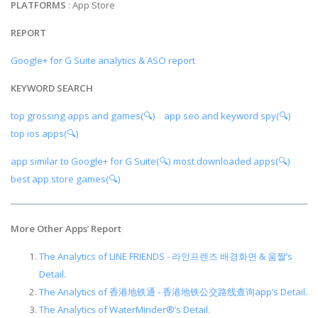
PLATFORMS
: App Store
REPORT
Google+ for G Suite analytics & ASO report
KEYWORD SEARCH
top grossing apps and games(🔍)
app seo and keyword spy(🔍)
top ios apps(🔍)
app similar to Google+ for G Suite(🔍)
most downloaded apps(🔍)
best app store games(🔍)
More Other Apps
’
Report
The Analytics of LINE FRIENDS - 라인프렌즈 배경화면 & 움짤’s
Detail.
The Analytics of 香港地铁通 - 香港地铁公交路线查询app’s Detail.
The Analytics of WaterMinder®’s Detail.