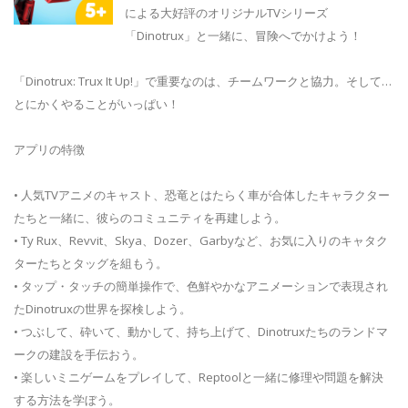
による大好評のオリジナルTVシリーズ
「Dinotrux」と一緒に、冒険へでかけよう！
「Dinotrux: Trux It Up!」で重要なのは、チームワークと協力。そして…
とにかくやることがいっぱい！
アプリの特徴
• 人気TVアニメのキャスト、恐竜とはたらく車が合体したキャラクター
たちと一緒に、彼らのコミュニティを再建しよう。
• Ty Rux、Revvit、Skya、Dozer、Garbyなど、お気に入りのキャタク
ターたちとタッグを組もう。
• タップ・タッチの簡単操作で、色鮮やかなアニメーションで表現され
たDinotruxの世界を探検しよう。
• つぶして、砕いて、動かして、持ち上げて、Dinotruxたちのランドマ
ークの建設を手伝おう。
• 楽しいミニゲームをプレイして、Reptoolと一緒に修理や問題を解決
する方法を学ぼう。