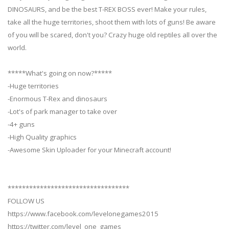
DINOSAURS, and be the best T-REX BOSS ever! Make your rules,
take all the huge territories, shoot them with lots of guns! Be aware
of you will be scared, don't you? Crazy huge old reptiles all over the
world.
*****What's going on now?*****
-Huge territories
-Enormous T-Rex and dinosaurs
-Lot's of park manager to take over
-4+ guns
-High Quality graphics
-Awesome Skin Uploader for your Minecraft account!
**********************************
FOLLOW US
https://www.facebook.com/levelonegames2015
https://twitter.com/level_one_games