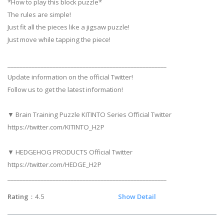
*How to play this block puzzle*
The rules are simple!
Just fit all the pieces like a jigsaw puzzle!
Just move while tapping the piece!
_____________________________________________________
Update information on the official Twitter!
Follow us to get the latest information!
▼ Brain Training Puzzle KITINTO Series Official Twitter
https://twitter.com/KITINTO_H2P
▼ HEDGEHOG PRODUCTS Official Twitter
https://twitter.com/HEDGE_H2P
_____________________________________________________
Rating
：4.5
Show Detail