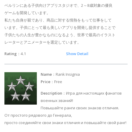
ベルリンにある子供向けアプリスタジオで、2～8歳対象の優良
ゲームを開発しています。
私たち自身が親であり、商品に対する情熱をもって仕事をして
います。子供にとって最も美しいアプリを開発し提供することで
子供たちの人生が豊かなものになるよう、世界で最高のイラスト
レーターとアニメーターを選定しています。
Rating
：4.1
Show Detail
Name
：Rank Insignia
Price
：Free
Description
：Игра для настоящих фанатов
военных званий!
Повышайте ранги своих знаков отличия.
От простого рядового до Генерала,
просто соединяйте свои знаки отличия и повышайте свой ранг!