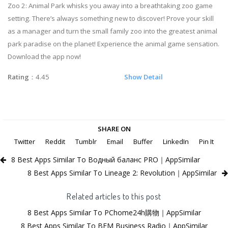
Zoo 2: Animal Park whisks you away into a breathtaking zoo game
setting. There’s always something new to discover! Prove your skill
as a manager and turn the small family zoo into the greatest animal
park paradise on the planet! Experience the animal game sensation.
Download the app now!
Rating
：4.45
Show Detail
SHARE ON
Twitter
Reddit
Tumblr
Email
Buffer
LinkedIn
Pin It
8 Best Apps Similar To Водный баланс PRO｜AppSimilar
8 Best Apps Similar To Lineage 2: Revolution｜AppSimilar
Related articles to this post
8 Best Apps Similar To PChome24h購物｜AppSimilar
8 Best Apps Similar To BFM Business Radio｜AppSimilar