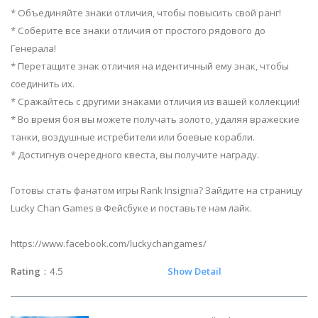
* Объединяйте знаки отличия, чтобы повысить свой ранг!
* Соберите все знаки отличия от простого рядового до
Генерала!
* Перетащите знак отличия на идентичный ему знак, чтобы
соединить их.
* Сражайтесь с другими знаками отличия из вашей коллекции!
* Во время боя вы можете получать золото, удаляя вражеские
танки, воздушные истребители или боевые корабли.
* Достигнув очередного квеста, вы получите награду.
Готовы стать фанатом игры Rank Insignia? Зайдите на страницу
Lucky Chan Games в Фейсбуке и поставьте нам лайк.
https://www.facebook.com/luckychangames/
Rating
：4.5
Show Detail