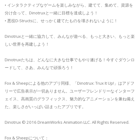
• インタラクティブなゲームを楽しみながら、建てて、集めて、資源を
分け合って、Dinotruxと一緒に目標を達成しよう！
• 悪役D-Structsに、せっかく建てたものを壊されないように！
Dinotruxと一緒に協力して、みんなが遊べる、もっと大きい、もっと楽
しい世界を再建しよう！
Dinotruxたちは、どんなに大きな仕事でもやり遂げる！今すぐダウンロ
ードして、さあ、みんなで頑張ろう！
Fox & Sheepによる他のアプリ同様、「Dinotrux: Trux It Up!」はアドフ
リーで広告表示が一切ありません。ユーザーフレンドリーなインターフ
ェイス、高画質のグラフィックス、魅力的なアニメーションを兼ね備え
た、楽しさがいっぱい詰まったアプリです。
Dinotrux © 2016 DreamWorks Animation LLC. All Rights Reserved.
Fox & Sheepについて：