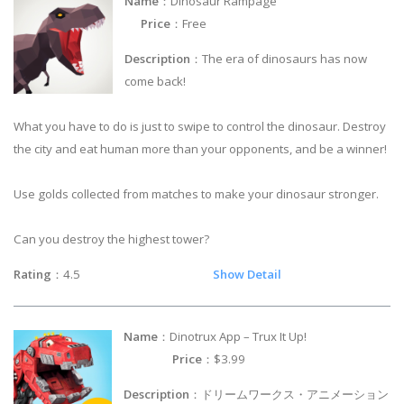
Name
：Dinosaur Rampage
Price
：Free
Description
：The era of dinosaurs has now
come back!
What you have to do is just to swipe to control the dinosaur. Destroy
the city and eat human more than your opponents, and be a winner!
Use golds collected from matches to make your dinosaur stronger.
Can you destroy the highest tower?
Rating
：4.5
Show Detail
Name
：Dinotrux App – Trux It Up!
Price
：$3.99
Description
：ドリームワークス・アニメーション