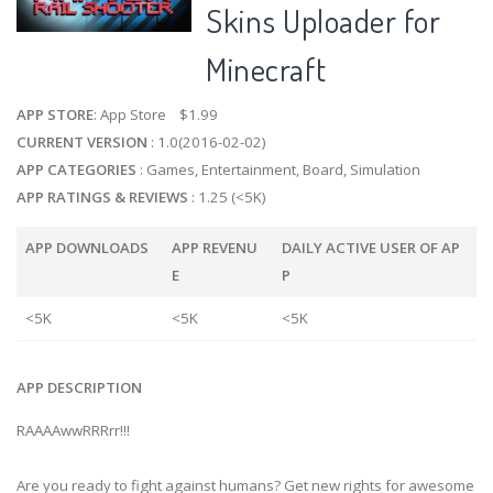
Skins Uploader for
Minecraft
APP STORE
: App Store $1.99
CURRENT VERSION
: 1.0(2016-02-02)
APP CATEGORIES
: Games, Entertainment, Board, Simulation
APP RATINGS & REVIEWS
: 1.25 (<5K)
APP DOWNLOADS
APP REVENU
DAILY ACTIVE USER OF AP
E
P
<5K
<5K
<5K
APP DESCRIPTION
RAAAAwwRRRrr!!!
Are you ready to fight against humans? Get new rights for awesome