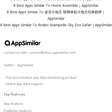
8 Best Apps Similar To Home Assemble｜AppSimilar
8 Best Apps Similar To 波克斗地主-联网单机斗地主经典棋牌｜
AppSimilar
8 Best Apps Similar To Rodeo Stampede: Sky Zoo Safari｜AppSimilar
Contact us with :
service@inbox.appsimilar.com
Twitter：AppSimilar
- The most intuitive app data monitoring product
- Global app data support
Top Featrues
App Analysis
Publisher Analysis