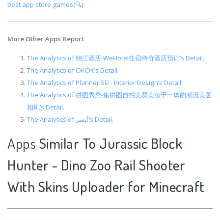
best app store games(🔍)
More Other Apps
’
Report
The Analytics of 锦江酒店-WeHotel住宿特价酒店预订’s Detail.
The Analytics of OKOK’s Detail.
The Analytics of Planner 5D - Interior Design’s Detail.
The Analytics of 拼图秀秀-集拼图自拍美颜美妆于一体的潮流美图
相机’s Detail.
The Analytics of أبشر’s Detail.
Apps
Similar To Jurassic Block
Hunter - Dino Zoo Rail Shooter
With Skins Uploader for Minecraft