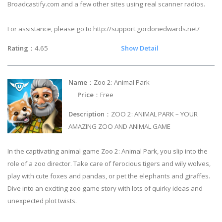
Broadcastify.com and a few other sites using real scanner radios.
For assistance, please go to http://support.gordonedwards.net/
Rating
：4.65
Show Detail
Name
：Zoo 2: Animal Park
Price
：Free
Description
：ZOO 2: ANIMAL PARK – YOUR
AMAZING ZOO AND ANIMAL GAME
In the captivating animal game Zoo 2: Animal Park, you slip into the
role of a zoo director. Take care of ferocious tigers and wily wolves,
play with cute foxes and pandas, or pet the elephants and giraffes.
Dive into an exciting zoo game story with lots of quirky ideas and
unexpected plot twists.