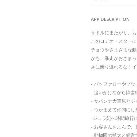
APP DESCRIPTION
サドルにまたがり、も
このロデオ・スターに
チョウやさまざまな動
かも。暴走がおさまっ
さに乗り遅れるな！イ
- バッファローやゾ
- 追いかけながら障
- サバンナ大草原と
- つかまえて仲間に
-ジュラ紀へ時間旅行
- お客さんをよんで
- 動物園の拡大と経