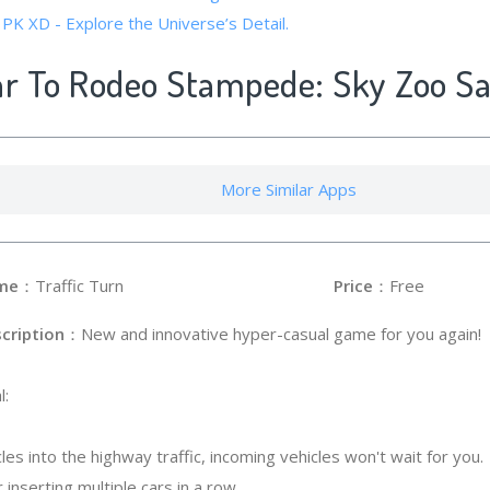
 PK XD - Explore the Universe’s Detail.
ar To Rodeo Stampede: Sky Zoo Sa
More Similar Apps
me
：Traffic Turn
Price
：Free
cription
：New and innovative hyper-casual game for you again!
l:
les into the highway traffic, incoming vehicles won't wait for you.
 inserting multiple cars in a row.