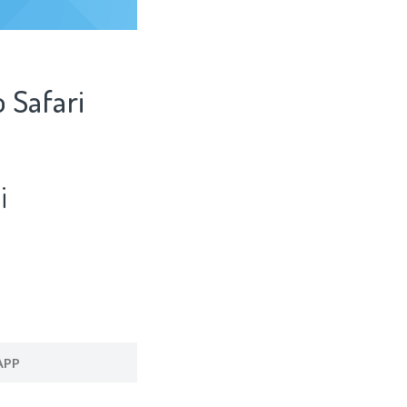
 Safari
i
APP