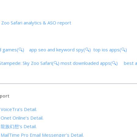
Zoo Safari analytics & ASO report
d games(🔍)
app seo and keyword spy(🔍)
top ios apps(🔍)
Stampede: Sky Zoo Safari(🔍)
most downloaded apps(🔍)
best 
port
 VoiceTra’s Detail.
 Onet Online’s Detail.
of 龍族幻想’s Detail.
f MailTime Pro Email Messenger’s Detail.