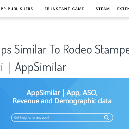
APP PUBLISHERS
FB INSTANT GAME
STEAM
EXTE
pps Similar To Rodeo Stamp
ri｜AppSimilar