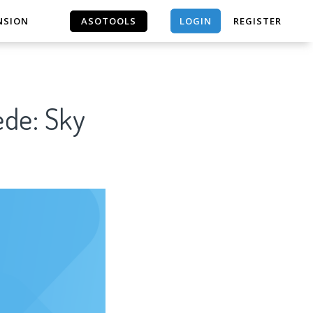
LOGIN
NSION
ASOTOOLS
REGISTER
ASOTOOLS
ede: Sky