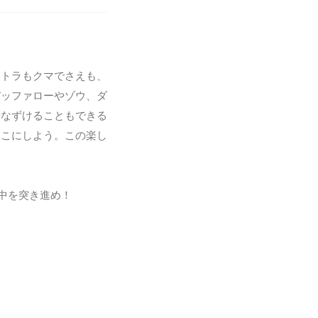
もトラもクマでさえも、
バッファローやゾウ、ダ
手なずけることもできる
りこにしよう。この楽し
中を突き進め！