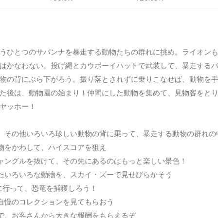
うひとつのサバンナを暴走する動物たちの群れに挑め。ライオン
はかなわない。投げ縄とカウボーイハットで武装して、暴走する
物の背にぶら下がろう。振り落とされずに乗りこなせば、動物を
た後は、動物園の始まり！仲間にした動物を集めて、見物客をと
ヤッホー！
ウ、その他いろいろ珍しい動物の背に乗って、暴走する動物の群れの
害物をかわして、ハイスコアを狙え
ジャングルを抜けて、その先にあるのはもっと楽しい景色！
したいろいろな動物を、スカイ・ズーで見せびらかそう
に行って、恐竜を捕獲しろう！
、自慢のコレクションを見てもらおう
営で、お客さんから大きな報酬をもらえるぞ