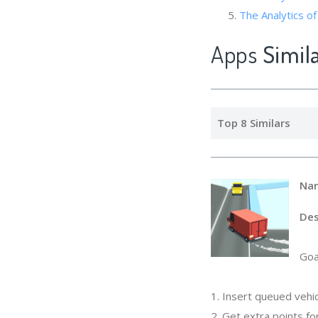
The Analytics of
Apps
Simil
Top 8 Similars
Na
Des
Goa
1. Insert queued vehic
2. Get extra points for