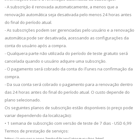
- A subscrição é renovada automaticamente, a menos que a
renovação automática seja desativada pelo menos 24 horas antes
do final do período atual.
- As subscrições podem ser gerenciadas pelo usuário e a renovação
automática pode ser desativada, acessando as configurações da
conta do usuário após a compra.
- Qualquera parte não utilizada do período de teste gratuito será
cancelada quando o usuário adquire uma subscrição.
- O pagamento será cobrado da conta do iTunes na confirmação da
compra.
- Da sua conta será cobrado o pagamento para a renovação dentro
das 24 horas antes do final do período atual. O custo depende do
plano selecionado.
Os seguintes planos de subscrição estão disponíveis (o preço pode
variar dependendo da localização):
• 1 semana de subscrição com versão de teste de 7 dias - USD 6,99
Termos de prestação de serviços:
https://universeapps.limited/translatorguru/tos.html