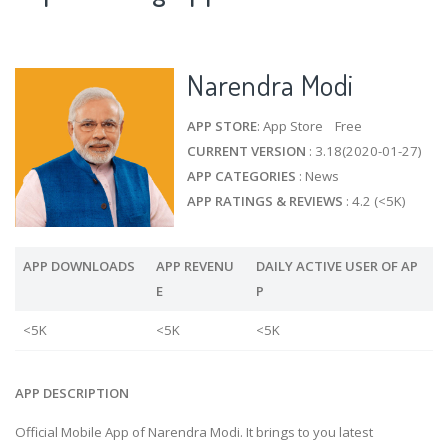
Narendra Modi
APP STORE
: App Store Free
CURRENT VERSION
: 3.18(2020-01-27)
APP CATEGORIES
: News
APP RATINGS & REVIEWS
: 4.2 (<5K)
APP DOWNLOADS
APP REVENU
DAILY ACTIVE USER OF AP
E
P
<5K
<5K
<5K
APP DESCRIPTION
Official Mobile App of Narendra Modi. It brings to you latest