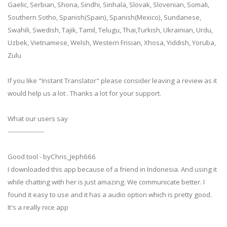
Gaelic, Serbian, Shona, Sindhi, Sinhala, Slovak, Slovenian, Somali,
Southern Sotho, Spanish(Spain), Spanish(Mexico), Sundanese,
Swahili, Swedish, Tajik, Tamil, Telugu, Thai,Turkish, Ukrainian, Urdu,
Uzbek, Vietnamese, Welsh, Western Frisian, Xhosa, Yiddish, Yoruba,
Zulu
If you like "Instant Translator" please consider leaving a review as it
would help us a lot . Thanks a lot for your support.
What our users say
------------------
Good tool - byChris_Jeph666
I downloaded this app because of a friend in Indonesia. And using it
while chatting with her is just amazing. We communicate better. I
found it easy to use and it has a audio option which is pretty good.
It's a really nice app