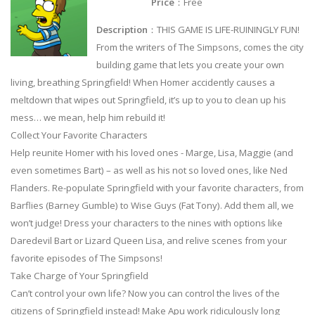
Price
：Free
Description
：THIS GAME IS LIFE-RUININGLY FUN!
From the writers of The Simpsons, comes the city
building game that lets you create your own
living, breathing Springfield! When Homer accidently causes a
meltdown that wipes out Springfield, it’s up to you to clean up his
mess… we mean, help him rebuild it!
Collect Your Favorite Characters
Help reunite Homer with his loved ones - Marge, Lisa, Maggie (and
even sometimes Bart) – as well as his not so loved ones, like Ned
Flanders. Re-populate Springfield with your favorite characters, from
Barflies (Barney Gumble) to Wise Guys (Fat Tony). Add them all, we
won’t judge! Dress your characters to the nines with options like
Daredevil Bart or Lizard Queen Lisa, and relive scenes from your
favorite episodes of The Simpsons!
Take Charge of Your Springfield
Can’t control your own life? Now you can control the lives of the
citizens of Springfield instead! Make Apu work ridiculously long