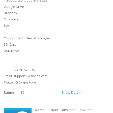
* Supported Cloud Storages:
Google Drive
Dropbox
OneDrive
Box
* Supported External Storages:
SD Card
USD Drive
===== CONTACT US =====
Email:
support2@skyjos.com
Twitter: @SkyjosApps
Rating
：4.35
Show Detail
Name
：Instant Translator - Converse