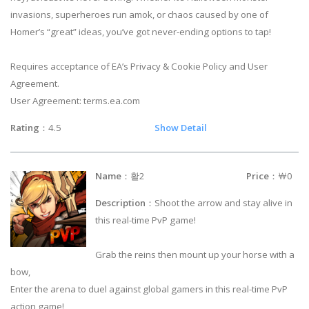
invasions, superheroes run amok, or chaos caused by one of
Homer’s “great” ideas, you’ve got never-ending options to tap!
Requires acceptance of EA’s Privacy & Cookie Policy and User
Agreement.
User Agreement: terms.ea.com
Rating
：4.5
Show Detail
Name
：활2
Price
：￦0
Description
：Shoot the arrow and stay alive in
this real-time PvP game!
Grab the reins then mount up your horse with a
bow,
Enter the arena to duel against global gamers in this real-time PvP
action game!