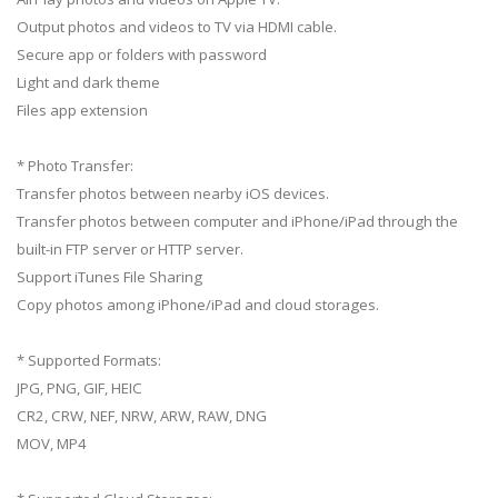
Output photos and videos to TV via HDMI cable.
Secure app or folders with password
Light and dark theme
Files app extension
* Photo Transfer:
Transfer photos between nearby iOS devices.
Transfer photos between computer and iPhone/iPad through the
built-in FTP server or HTTP server.
Support iTunes File Sharing
Copy photos among iPhone/iPad and cloud storages.
* Supported Formats:
JPG, PNG, GIF, HEIC
CR2, CRW, NEF, NRW, ARW, RAW, DNG
MOV, MP4