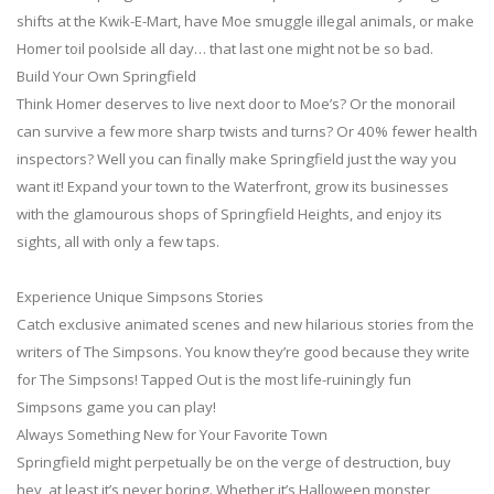
shifts at the Kwik-E-Mart, have Moe smuggle illegal animals, or make
Homer toil poolside all day… that last one might not be so bad.
Build Your Own Springfield
Think Homer deserves to live next door to Moe’s? Or the monorail
can survive a few more sharp twists and turns? Or 40% fewer health
inspectors? Well you can finally make Springfield just the way you
want it! Expand your town to the Waterfront, grow its businesses
with the glamourous shops of Springfield Heights, and enjoy its
sights, all with only a few taps.
Experience Unique Simpsons Stories
Catch exclusive animated scenes and new hilarious stories from the
writers of The Simpsons. You know they’re good because they write
for The Simpsons! Tapped Out is the most life-ruiningly fun
Simpsons game you can play!
Always Something New for Your Favorite Town
Springfield might perpetually be on the verge of destruction, buy
hey, at least it’s never boring. Whether it’s Halloween monster