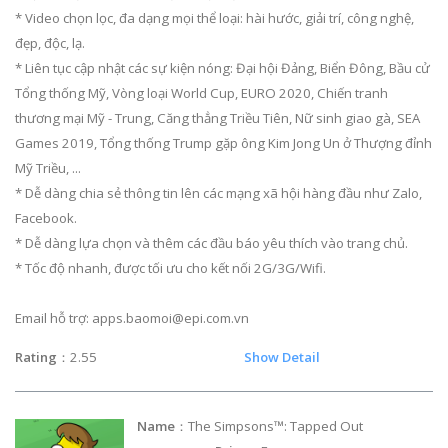
* Video chọn lọc, đa dạng mọi thể loại: hài hước, giải trí, công nghệ,
đẹp, độc, lạ.
* Liên tục cập nhật các sự kiện nóng: Đại hội Đảng, Biển Đông, Bầu cử
Tổng thống Mỹ, Vòng loại World Cup, EURO 2020, Chiến tranh
thương mại Mỹ - Trung, Căng thẳng Triều Tiên, Nữ sinh giao gà, SEA
Games 2019, Tổng thống Trump gặp ông Kim Jong Un ở Thượng đỉnh
Mỹ Triều, ...
* Dễ dàng chia sẻ thông tin lên các mạng xã hội hàng đầu như Zalo,
Facebook.
* Dễ dàng lựa chọn và thêm các đầu báo yêu thích vào trang chủ.
* Tốc độ nhanh, được tối ưu cho kết nối 2G/3G/Wifi.
Email hỗ trợ:
apps.baomoi@epi.com.vn
Rating
：2.55
Show Detail
Name
：The Simpsons™: Tapped Out