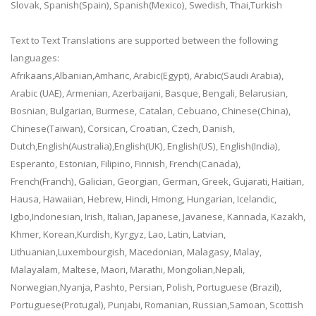
Slovak, Spanish(Spain), Spanish(Mexico), Swedish, Thai,Turkish
Text to Text Translations are supported between the following
languages:
Afrikaans,Albanian,Amharic, Arabic(Egypt), Arabic(Saudi Arabia),
Arabic (UAE), Armenian, Azerbaijani, Basque, Bengali, Belarusian,
Bosnian, Bulgarian, Burmese, Catalan, Cebuano, Chinese(China),
Chinese(Taiwan), Corsican, Croatian, Czech, Danish,
Dutch,English(Australia),English(UK), English(US), English(India),
Esperanto, Estonian, Filipino, Finnish, French(Canada),
French(Franch), Galician, Georgian, German, Greek, Gujarati, Haitian,
Hausa, Hawaiian, Hebrew, Hindi, Hmong, Hungarian, Icelandic,
Igbo,Indonesian, Irish, Italian, Japanese, Javanese, Kannada, Kazakh,
Khmer, Korean,Kurdish, Kyrgyz, Lao, Latin, Latvian,
Lithuanian,Luxembourgish, Macedonian, Malagasy, Malay,
Malayalam, Maltese, Maori, Marathi, Mongolian,Nepali,
Norwegian,Nyanja, Pashto, Persian, Polish, Portuguese (Brazil),
Portuguese(Protugal), Punjabi, Romanian, Russian,Samoan, Scottish