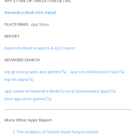
APP STORE OPTIMIZATION DETAIL
Narendra Modi ASO detail
PLATFORMS
: App Store
REPORT
Narendra Modi analytics & ASO report
KEYWORD SEARCH
top grossing apps and games(🔍)
app seo and keyword spy(🔍)
top ios apps(🔍)
app similar to Narendra Modi(🔍)
most downloaded apps(🔍)
best app store games(🔍)
More Other Apps
’
Report
The Analytics of Stanbic Bank Kenya’s Detail.