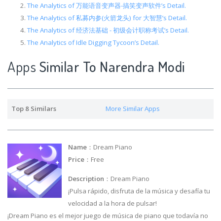
The Analytics of 万能语音变声器-搞笑变声软件’s Detail.
The Analytics of 私募内参(火箭龙头) for 大智慧’s Detail.
The Analytics of 经济法基础 - 初级会计职称考试’s Detail.
The Analytics of Idle Digging Tycoon’s Detail.
Apps
Similar To Narendra Modi
Top 8 Similars
More Similar Apps
Name
：Dream Piano
Price
：Free
Description
：Dream Piano
¡Pulsa rápido, disfruta de la música y desafía tu
velocidad a la hora de pulsar!
¡Dream Piano es el mejor juego de música de piano que todavía no