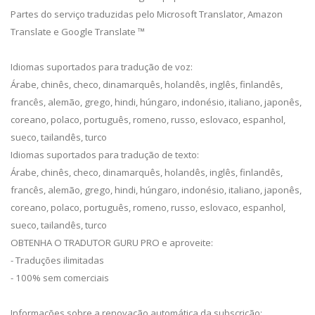
Partes do serviço traduzidas pelo Microsoft Translator, Amazon
Translate e Google Translate ™
Idiomas suportados para tradução de voz:
Árabe, chinês, checo, dinamarquês, holandês, inglês, finlandês,
francês, alemão, grego, hindi, húngaro, indonésio, italiano, japonês,
coreano, polaco, português, romeno, russo, eslovaco, espanhol,
sueco, tailandês, turco
Idiomas suportados para tradução de texto:
Árabe, chinês, checo, dinamarquês, holandês, inglês, finlandês,
francês, alemão, grego, hindi, húngaro, indonésio, italiano, japonês,
coreano, polaco, português, romeno, russo, eslovaco, espanhol,
sueco, tailandês, turco
OBTENHA O TRADUTOR GURU PRO e aproveite:
- Traduções ilimitadas
- 100% sem comerciais
Informações sobre a renovação automática da subscrição: