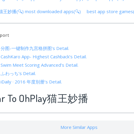
lay猫王妙播(🔍)
most downloaded apps(🔍)
best app store games
port
s of 分图-一键制作九宫格拼图’s Detail.
f CashKaro App- Highest Cashback’s Detail.
f Swim Meet Scoring Advanced’s Detail.
of ふわっち’s Detail.
f iDaily · 2016 年度别册’s Detail.
lar To OhPlay猫王妙播
More Similar Apps