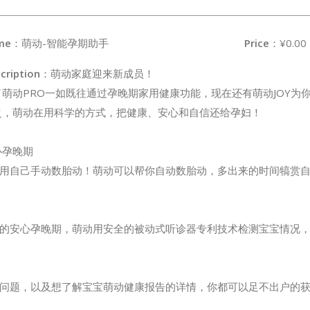
me
：萌动-智能孕期助手
Price
：¥0.00
cription
：萌动家庭迎来新成员！
了萌动PRO一如既往通过孕晚期家用健康功能，现在还有萌动JOY为
之，萌动在用科学的方式，把健康、安心和自信还给孕妇！
心孕晚期
用自己手动数胎动！萌动可以帮你自动数胎动，多出来的时间犒赏自己
的安心孕晚期，萌动用安全的被动式听诊器专利技术检测宝宝情况
问题，以及想了解宝宝萌动健康报告的详情，你都可以足不出户的