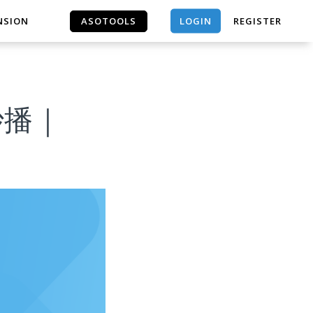
LOGIN
NSION
ASOTOOLS
REGISTER
ASOTOOLS
猫王妙播｜