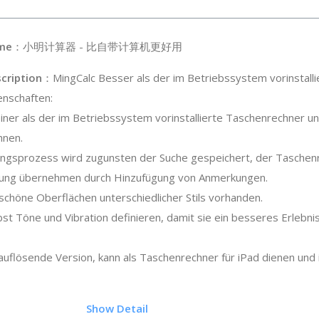
me
：小明计算器 - 比自带计算机更好用
cription
：MingCalc Besser als der im Betriebssystem vorinstall
enschaften:
einer als der im Betriebssystem vorinstallierte Taschenrechner un
hnen.
gsprozess wird zugunsten der Suche gespeichert, der Taschenr
rung übernehmen durch Hinzufügung von Anmerkungen.
 schöne Oberflächen unterschiedlicher Stils vorhanden.
st Töne und Vibration definieren, damit sie ein besseres Erlebnis
auflösende Version, kann als Taschenrechner für iPad dienen und 
.5
Show Detail