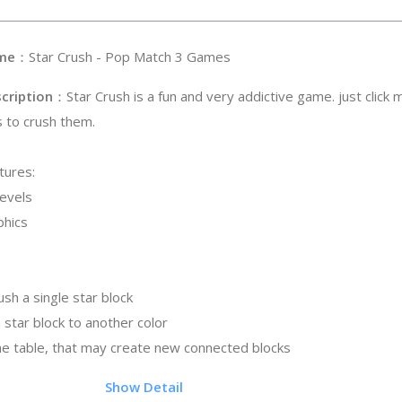
me
：Star Crush - Pop Match 3 Games
cription
：Star Crush is a fun and very addictive game. just click
es to crush them.
tures:
levels
phics
sh a single star block
 star block to another color
he table, that may create new connected blocks
0
Show Detail