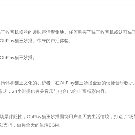
，是猫王收音机粉丝的趣味声活聚集地。任何购买了猫王收音机或认可猫
hPlay猫王妙播」带来的声活体验。
hPlay猫王妙播。
电台情怀和猫王文化的拥护者。在OhPlay猫王妙播全新的便捷音乐收
”形式，24小时提供有关音乐与电台FM的丰富精彩内容。
场景伴随性，OhPlay猫王妙播围绕用户全天的生活情境，打造了“场
予以支持，做你全天的生活BGM。