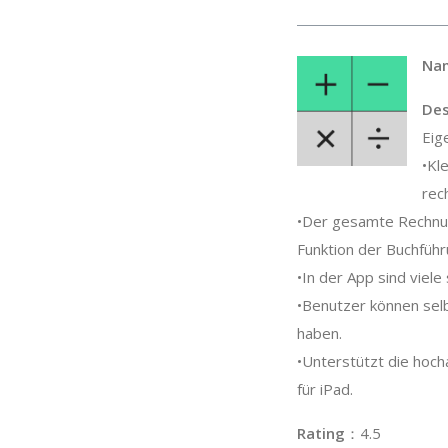
Na
Des
Eig
•Kl
rec
•Der gesamte Rechnun
Funktion der Buchfüh
•In der App sind viele
•Benutzer können selb
haben.
•Unterstützt die hoch
für iPad.
Rating
：4