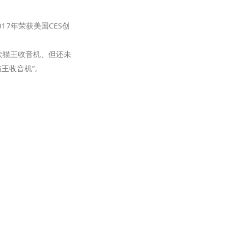
7年荣获美国CES创
欢猫王收音机、但还未
王收音机”。