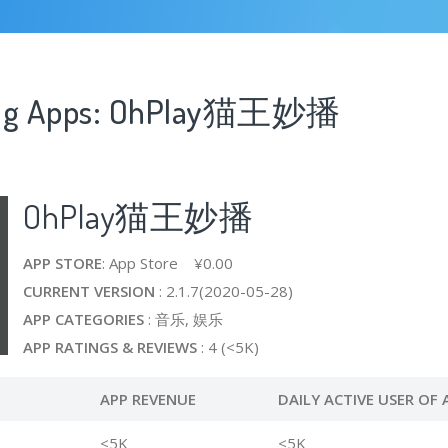
sing Apps: OhPlay猫王妙播
OhPlay猫王妙播
APP STORE
: App Store ¥0.00
CURRENT VERSION
: 2.1.7(2020-05-28)
APP CATEGORIES
: 音乐, 娱乐
APP RATINGS & REVIEWS
: 4 (<5K)
APP REVENUE
DAILY ACTIVE USER OF 
<5K
<5K