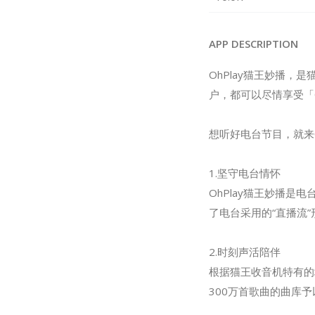
APP DESCRIPTION
OhPlay猫王妙播
户，都可以尽情享受「O
想听好电台节目，就来O
1.坚守电台情怀
OhPlay猫王妙播是
了电台采用的“直播流
2.时刻声活陪伴
根据猫王收音机特有的
300万首歌曲的曲库