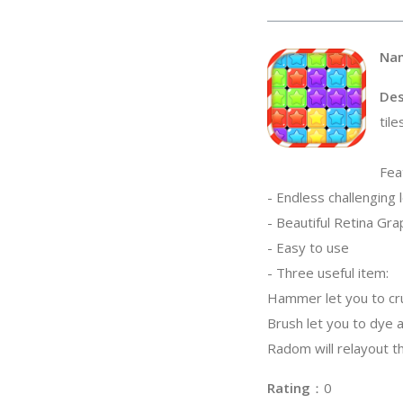
Na
Des
til
Fea
- Endless challenging 
- Beautiful Retina Gra
- Easy to use
- Three useful item:
Hammer let you to cru
Brush let you to dye a
Radom will relayout t
Rating
：