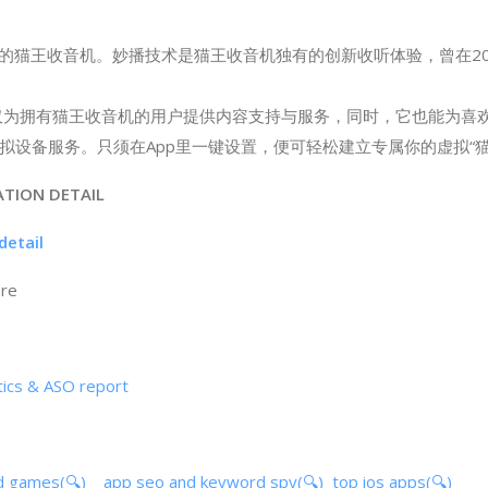
你的猫王收音机。妙播技术是猫王收音机独有的创新收听体验，曾在201
不仅仅为拥有猫王收音机的用户提供内容支持与服务，同时，它也能为喜
拟设备服务。只须在App里一键设置，便可轻松建立专属你的虚拟“猫
ATION DETAIL
etail
ore
cs & ASO report
d games(🔍)
app seo and keyword spy(🔍)
top ios apps(🔍)