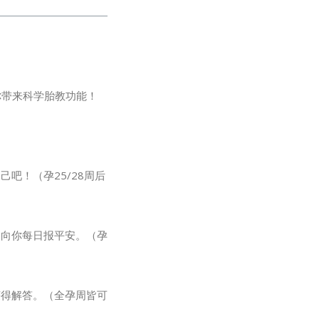
你带来科学胎教功能！
吧！（孕25/28周后
，向你每日报平安。（孕
获得解答。（全孕周皆可