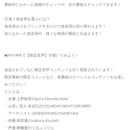
番組中にかかった楽曲のチェックや、次の番組もチェックできます！
◇違う放送局を選ぶには？
放送局ロゴをフリックするだけで放送局が切り替わります！
知らなかった放送局や、様々な地域の番組と出会えます！
■JFN PARKで【限定音声】を聴いてみよう！
放送されていない限定音声コンテンツも日々更新されています！
限定番組や限定コメントなど、各番組のスペシャルコンテンツをお楽し
みください！
たとえば…
・女優 上野樹里のJuri's Favorite Note
・お笑い芸人 有吉弘行のSUNDAY NIGHT DREAMER
・アーティスト GENERATIONSのGENETALK
・俳優 桜田通のsakura da park
・声優 降幡愛の１日ふりりん