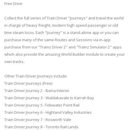
Free Drive
Collect the full series of Train Driver "Journeys" and travel the world
in charge of heavy freight, modern high speed passenger or old
time steam locos. Each "Journey" is a stand-alone app or you can
purchase many of the same Routes and Sessions via in-app
purchase from our "Trainz Driver 2" and "Trainz Simulator 2" apps
which also provide the amazing World Builder module to create your
own tracks.
Other Train Driver Journeys include:
Train Driver Journeys (Free)
Train Driver Journey 2 - Iberia Interior
Train Driver Journey 3 - Waldabavale to Karrah Bay
Train Driver Journey 5 -Tidewater Point Rail
Train Driver Journey 6 - Highland Valley Industries
Train Driver Journey 7 - Rosworth Vale
Train Driver Journey 8 - Toronto Rail Lands.