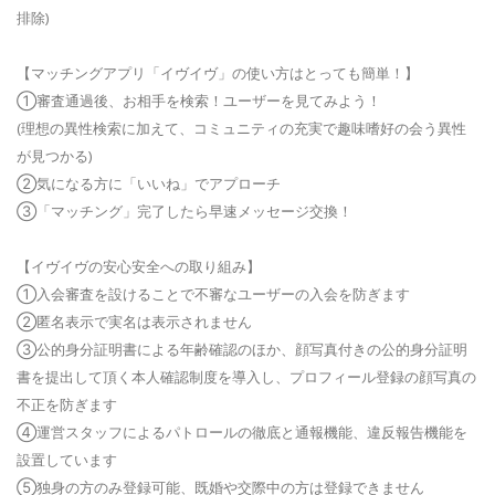
排除)
【マッチングアプリ「イヴイヴ」の使い方はとっても簡単！】
①審査通過後、お相手を検索！ユーザーを見てみよう！
(理想の異性検索に加えて、コミュニティの充実で趣味嗜好の会う異性
が見つかる)
②気になる方に「いいね」でアプローチ
③「マッチング」完了したら早速メッセージ交換！
【イヴイヴの安心安全への取り組み】
①入会審査を設けることで不審なユーザーの入会を防ぎます
②匿名表示で実名は表示されません
③公的身分証明書による年齢確認のほか、顔写真付きの公的身分証明
書を提出して頂く本人確認制度を導入し、プロフィール登録の顔写真の
不正を防ぎます
④運営スタッフによるパトロールの徹底と通報機能、違反報告機能を
設置しています
⑤独身の方のみ登録可能、既婚や交際中の方は登録できません