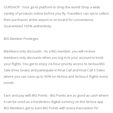
OURSHOP - Your go-to platform to shop the world! Shop a wide
variety of products online before you fly. Travellers can opt to collect
their purchases at the airport or on board for convenience.
Guaranteed 100% authenticity.
BIG Member Privileges
Members-only discounts - As a BIG member, you will receive
members-only discounts when you log in to your account to book
your flights. You get to enjoy 24-hour priority access to AirAsia BIG
Sale (Free Seats) and participate in Final Call and Final Call X Sales
where you can save up to 90% on AirAsia and AirAsia X flights every
month.
Earn and pay with BIG Points - BIG Points are as good as cash where
it can be used as a borderless digital currency on the AirAsia app.
BIG Members get to earn BIG Points with every transaction for