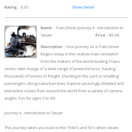
Rating
：0.05
Show Detail
Name
：Train Driver Journey 4 - Introduction to
Steam
Price
：$0.99
Description
：Your journey as a Train Driver
begins today in this realistic train simulator!
From the makers of the world-leading Trainz
series, take charge of a wide range of powerful locos, hauling
thousands of tonnes of freight, shunting in the yard or shuttling
passengers along suburban lines. Explore amazingly detailed and
interactive routes from around the world from a variety of camera
angles. Fun for ages 5 to 95!
Journey 4 - Introduction to Steam
This Journey takes you back to the 1940's and 50's when steam