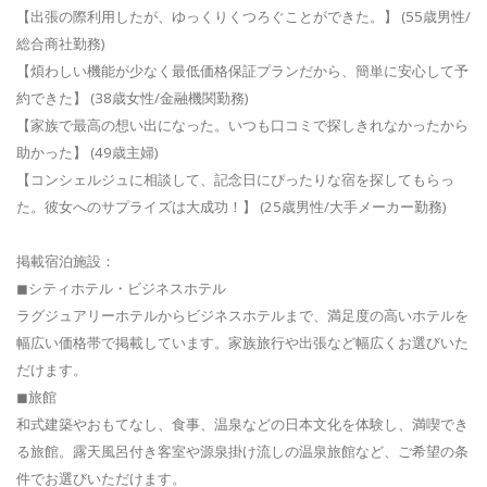
【出張の際利用したが、ゆっくりくつろぐことができた。】 (55歳男性/
総合商社勤務)
【煩わしい機能が少なく最低価格保証プランだから、簡単に安心して予
約できた】 (38歳女性/金融機関勤務)
【家族で最高の想い出になった。いつも口コミで探しきれなかったから
助かった】 (49歳主婦)
【コンシェルジュに相談して、記念日にぴったりな宿を探してもらっ
た。彼女へのサプライズは大成功！】 (25歳男性/大手メーカー勤務)
掲載宿泊施設：
◼シティホテル・ビジネスホテル
ラグジュアリーホテルからビジネスホテルまで、満足度の高いホテルを
幅広い価格帯で掲載しています。家族旅行や出張など幅広くお選びいた
だけます。
◼旅館
和式建築やおもてなし、食事、温泉などの日本文化を体験し、満喫でき
る旅館。露天風呂付き客室や源泉掛け流しの温泉旅館など、ご希望の条
件でお選びいただけます。