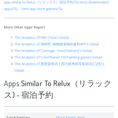
app similar to Relux（リラックス) - 宿泊予約(🔍)
most downloaded
apps(🔍)
best app store games(🔍)
More Other Apps
’
Report
The Analytics of WiFi Chùa’s Detail.
The Analytics of 淘粉吧- 购物能省钱的返利APP’s Detail.
The Analytics of Carriage - Food Delivery’s Detail.
The Analytics of ColorPlanet: Oil Painting game’s Detail.
The Analytics of 墨墨背单词 | 四六级考研等英语词汇记忆’s
Detail.
Apps
Similar To Relux（リラック
ス) - 宿泊予約
Top 8 Similars
More Similar Apps