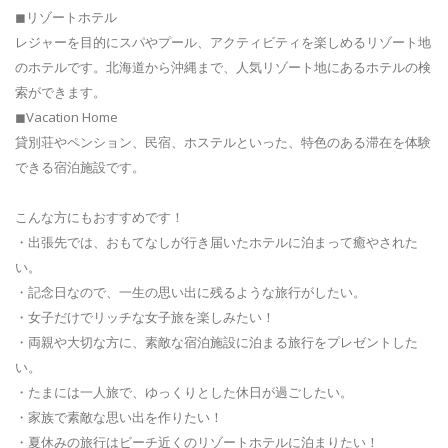
◼リゾートホテル
レジャーを目的にスパやプール、アクティビティを楽しめるリゾート地
のホテルです。北海道から沖縄まで、人気リゾート地にあるホテルの検
索ができます。
◼Vacation Home
貸別荘やペンション、民宿、ホステルといった、特色のある滞在を体験
できる宿泊施設です。
こんな方にもおすすめです！
・出張先では、おもてなしが行き届いたホテルに泊まって癒やされた
い。
・記念日なので、一生の思い出に残るような旅行がしたい。
・女子だけでリッチな女子旅を楽しみたい！
・両親や大切な方に、素敵な宿泊施設に泊まる旅行をプレゼントした
い。
・たまには一人旅で、ゆっくりとした休日が過ごしたい。
・家族で素敵な思い出を作りたい！
・夏休みの旅行はビーチ近くのリゾートホテルに泊まりたい！