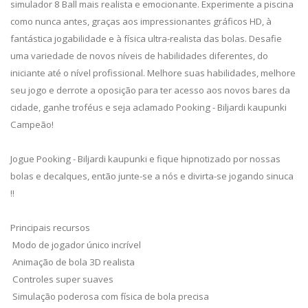
simulador 8 Ball mais realista e emocionante. Experimente a piscina
como nunca antes, graças aos impressionantes gráficos HD, à
fantástica jogabilidade e à física ultra-realista das bolas. Desafie
uma variedade de novos níveis de habilidades diferentes, do
iniciante até o nível profissional. Melhore suas habilidades, melhore
seu jogo e derrote a oposição para ter acesso aos novos bares da
cidade, ganhe troféus e seja aclamado Pooking - Biljardi kaupunki
Campeão!
Jogue Pooking - Biljardi kaupunki e fique hipnotizado por nossas
bolas e decalques, então junte-se a nós e divirta-se jogando sinuca
!!
Principais recursos
Modo de jogador único incrível
Animação de bola 3D realista
Controles super suaves
Simulação poderosa com física de bola precisa