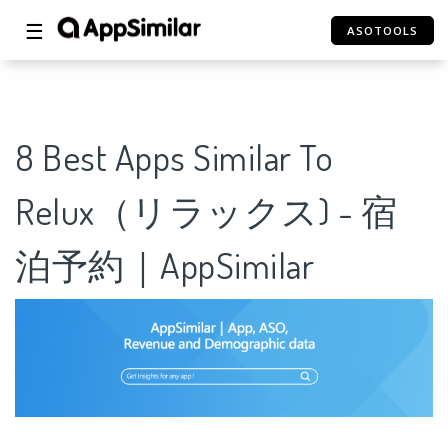
☰
ASOTOOLS
8 Best Apps Similar To
Relux（リラックス) - 宿
泊予約｜AppSimilar