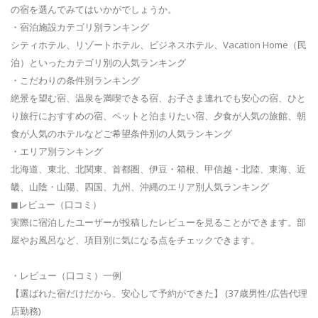
の宿を選んでみてはいかがでしょうか。
・宿泊施設カテゴリ別ランキング
シティホテル、リゾートホテル、ビジネスホテル、Vacation Home（民
泊）といったカテゴリ別の人気ランキング
・こだわりの条件別ランキング
絶景を望む宿、温泉を満喫できる宿、お子さま連れでも安心の宿、ひと
り旅行におすすめの宿、ペットと泊まりたい宿、夕食が人気の旅館、朝
食が人気のホテルなどご希望条件別の人気ランキング
・エリア別ランキング
北海道、東北、北関東、首都圏、伊豆・箱根、甲信越・北陸、東海、近
畿、山陰・山陽、四国、九州、沖縄のエリア別人気ランキング
◼レビュー（口コミ）
実際に宿泊したユーザーが投稿したレビューを見ることができます。部
屋やお風呂など、項目別に気になる点をチェックできます。
・レビュー（口コミ）一例
【選ばれた宿だけだから、安心して予約ができた】 (37歳男性/広告代理
店勤務)