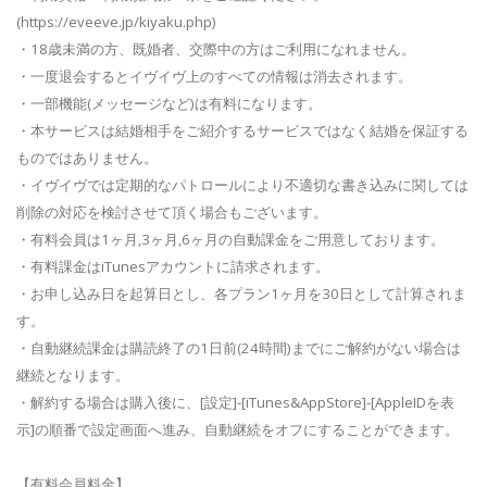
(https://eveeve.jp/kiyaku.php)
・18歳未満の方、既婚者、交際中の方はご利用になれません。
・一度退会するとイヴイヴ上のすべての情報は消去されます。
・一部機能(メッセージなど)は有料になります。
・本サービスは結婚相手をご紹介するサービスではなく結婚を保証する
ものではありません。
・イヴイヴでは定期的なパトロールにより不適切な書き込みに関しては
削除の対応を検討させて頂く場合もございます。
・有料会員は1ヶ月,3ヶ月,6ヶ月の自動課金をご用意しております。
・有料課金はiTunesアカウントに請求されます。
・お申し込み日を起算日とし、各プラン1ヶ月を30日として計算されま
す。
・自動継続課金は購読終了の1日前(24時間)までにご解約がない場合は
継続となります。
・解約する場合は購入後に、[設定]-[iTunes&AppStore]-[AppleIDを表
示]の順番で設定画面へ進み、自動継続をオフにすることができます。
【有料会員料金】