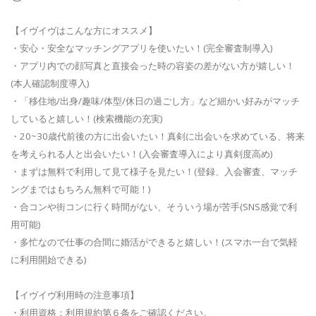
【イヴイヴはこんな方にオススメ】
・安心・安全なマッチングアプリを使いたい！(完全審査制導入)
・アプリ内での顔写真と直接会った時の容姿の差がない方が嬉しい！
(本人確認制度導入)
・「移住地/出身/趣味/体型/休日の過ごし方」など細かい好みがマッチ
していると嬉しい！(検索機能の充実)
・20~30歳代前後の方に出会いたい！真剣に出会いを求めている、将来
を考えられる人と出会いたい！(入会審査導入により真剣度高め)
・まずは無料で利用して見て様子を見たい！(登録、入会審査、マッチ
ングまではもちろん無料で可能！)
・合コンや街コンに行く時間がない、そういう場が苦手(SNS感覚で利
用可能)
・多忙なので仕事の合間に婚活ができると嬉しい！(スマホ一台で気軽
に利用開始できる)
【イヴイヴ利用時の注意事項】
・利用資格：利用規約第６条をご確認ください。