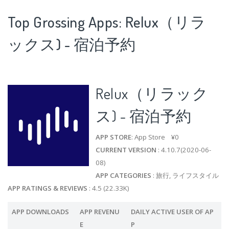
Top Grossing Apps: Relux（リラ
ックス) - 宿泊予約
Relux（リラック
ス) - 宿泊予約
APP STORE
: App Store ¥0
CURRENT VERSION
: 4.10.7(2020-06-
08)
APP CATEGORIES
: 旅行, ライフスタイル
APP RATINGS & REVIEWS
: 4.5 (22.33K)
APP DOWNLOADS
APP REVENU
DAILY ACTIVE USER OF AP
E
P