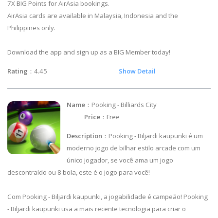
7X BIG Points for AirAsia bookings.
AirAsia cards are available in Malaysia, Indonesia and the
Philippines only.
Download the app and sign up as a BIG Member today!
Rating
：4.45
Show Detail
Name
：Pooking - Billiards City
Price
：Free
Description
：Pooking - Biljardi kaupunki é um
moderno jogo de bilhar estilo arcade com um
único jogador, se você ama um jogo
descontraído ou 8 bola, este é o jogo para você!
Com Pooking - Biljardi kaupunki, a jogabilidade é campeão! Pooking
- Biljardi kaupunki usa a mais recente tecnologia para criar o