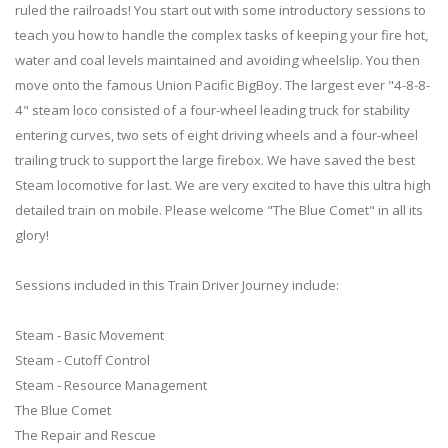
ruled the railroads! You start out with some introductory sessions to
teach you how to handle the complex tasks of keeping your fire hot,
water and coal levels maintained and avoiding wheelslip. You then
move onto the famous Union Pacific BigBoy. The largest ever "4-8-8-
4" steam loco consisted of a four-wheel leading truck for stability
entering curves, two sets of eight driving wheels and a four-wheel
trailing truck to support the large firebox. We have saved the best
Steam locomotive for last. We are very excited to have this ultra high
detailed train on mobile. Please welcome "The Blue Comet" in all its
glory!
Sessions included in this Train Driver Journey include:
Steam - Basic Movement
Steam - Cutoff Control
Steam - Resource Management
The Blue Comet
The Repair and Rescue