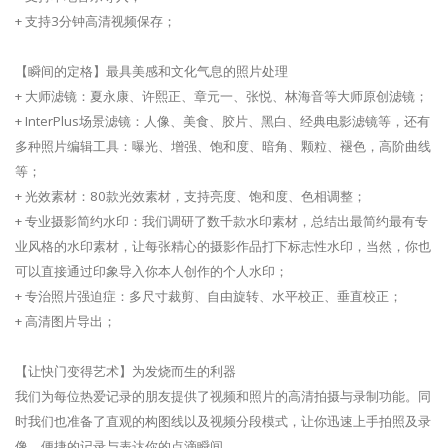
+ 支持3分钟高清视频保存；
【瞬间的定格】最具美感和文化气息的照片处理
+ 大师滤镜：夏永康、许熙正、章元一、张悦、林海音等大师原创滤镜；
+ InterPlus场景滤镜：人像、美食、胶片、黑白、经典电影滤镜等，还有
多种照片编辑工具：曝光、增强、饱和度、暗角、颗粒、褪色，高阶曲线
等；
+ 光效素材：80款光效素材，支持亮度、饱和度、色相调整；
+ 专业摄影简约水印：我们调研了数千款水印素材，总结出最简约最有专
业风格的水印素材，让每张精心的摄影作品打下标志性水印，当然，你也
可以直接通过印象导入你本人创作的个人水印；
+ 专治照片强迫症：多尺寸裁剪、自由旋转、水平校正、垂直校正；
+ 高清图片导出；
【让快门变得艺术】为发烧而生的利器
我们为每位热爱记录的朋友提供了视频和照片的高清拍摄与录制功能。同
时我们也准备了直观的构图线以及视频分段模式，让你迅速上手拍照及录
像，便捷的记录与表达你的点滴瞬间。