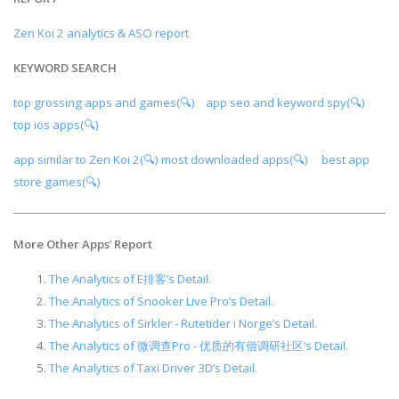
Zen Koi 2 analytics & ASO report
KEYWORD SEARCH
top grossing apps and games(🔍)
app seo and keyword spy(🔍)
top ios apps(🔍)
app similar to Zen Koi 2(🔍)
most downloaded apps(🔍)
best app
store games(🔍)
More Other Apps
’
Report
The Analytics of E排客’s Detail.
The Analytics of Snooker Live Pro’s Detail.
The Analytics of Sirkler - Rutetider i Norge’s Detail.
The Analytics of 微调查Pro - 优质的有偿调研社区’s Detail.
The Analytics of Taxi Driver 3D’s Detail.