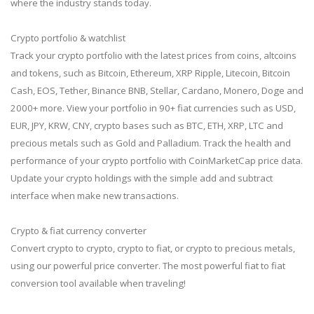
where the industry stands today.
Crypto portfolio & watchlist
Track your crypto portfolio with the latest prices from coins, altcoins
and tokens, such as Bitcoin, Ethereum, XRP Ripple, Litecoin, Bitcoin
Cash, EOS, Tether, Binance BNB, Stellar, Cardano, Monero, Doge and
2000+ more. View your portfolio in 90+ fiat currencies such as USD,
EUR, JPY, KRW, CNY, crypto bases such as BTC, ETH, XRP, LTC and
precious metals such as Gold and Palladium. Track the health and
performance of your crypto portfolio with CoinMarketCap price data.
Update your crypto holdings with the simple add and subtract
interface when make new transactions.
Crypto & fiat currency converter
Convert crypto to crypto, crypto to fiat, or crypto to precious metals,
using our powerful price converter. The most powerful fiat to fiat
conversion tool available when traveling!