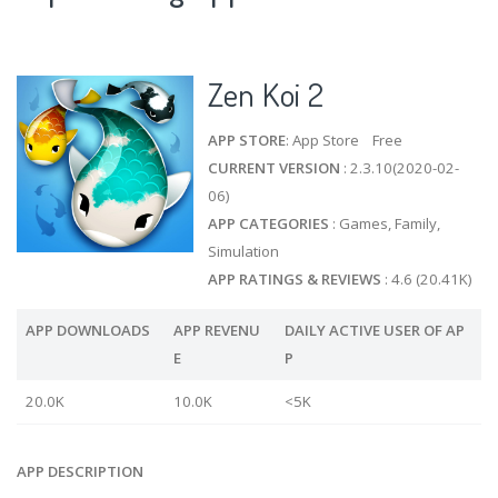
Zen Koi 2
APP STORE
: App Store Free
CURRENT VERSION
: 2.3.10(2020-02-
06)
APP CATEGORIES
: Games, Family,
Simulation
APP RATINGS & REVIEWS
: 4.6 (20.41K)
APP DOWNLOADS
APP REVENU
DAILY ACTIVE USER OF AP
E
P
20.0K
10.0K
<5K
APP DESCRIPTION