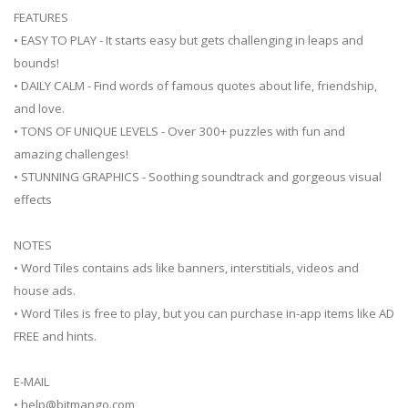
FEATURES
• EASY TO PLAY - It starts easy but gets challenging in leaps and
bounds!
• DAILY CALM - Find words of famous quotes about life, friendship,
and love.
• TONS OF UNIQUE LEVELS - Over 300+ puzzles with fun and
amazing challenges!
• STUNNING GRAPHICS - Soothing soundtrack and gorgeous visual
effects
NOTES
• Word Tiles contains ads like banners, interstitials, videos and
house ads.
• Word Tiles is free to play, but you can purchase in-app items like AD
FREE and hints.
E-MAIL
•
help@bitmango.com