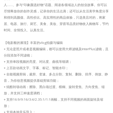
人……、参与“印象颜选好物”话题、阅读各领域达人的创业故事。你可以
尽情释放你的创作灵感，记录你的生活点滴；还可以从生活美学角度分享
和得到高颜值、高性价比、高实用性的商品体验，只选美且对的，将家
居、电器、旅行、厨艺、美食、美妆、穿搭等品质好物收入购物车，节约
时间、全情投入、认真生活。
【电影般的展现】丰富的vlog拍摄与编辑
+ 无论是照片或者是视频编辑，都可以使用大师滤镜及InterPlus滤镜，且
分段添加不同滤镜；
+ 支持单段视频的亮度、对比度、曲线等细调；
+ 上百款动画文字、字幕、标记、智能水印；
+ 全能视频剪辑，裁剪、变速、多点分割、复制、删除、排序、倒放、静
音，为你创意视频提供基础剪辑功能；
+ 炫酷转场动画：擦除、黑白场过渡、模糊、旋转变焦、方向变焦、缩
放，并支持三种速度调档；
+ 支持16:9/9:16/3:4/2.35:1/1:1画幅，支持不同视频的画面旋转及缩
放；
+ 支持本地音乐导入；