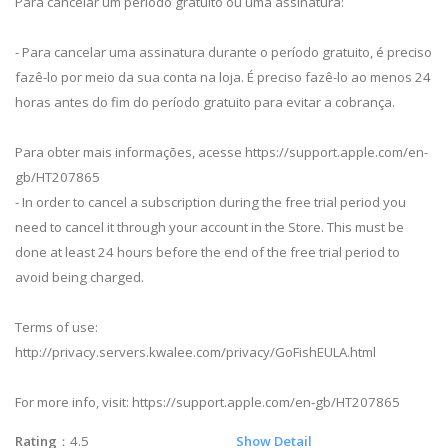
Para cancelar um período gratuito ou uma assinatura:
- Para cancelar uma assinatura durante o período gratuito, é preciso
fazê-lo por meio da sua conta na loja. É preciso fazê-lo ao menos 24
horas antes do fim do período gratuito para evitar a cobrança.
Para obter mais informações, acesse https://support.apple.com/en-
gb/HT207865
- In order to cancel a subscription during the free trial period you
need to cancel it through your account in the Store. This must be
done at least 24 hours before the end of the free trial period to
avoid being charged.
Terms of use:
http://privacy.servers.kwalee.com/privacy/GoFishEULA.html
For more info, visit: https://support.apple.com/en-gb/HT207865
Rating
：4.5
Show Detail