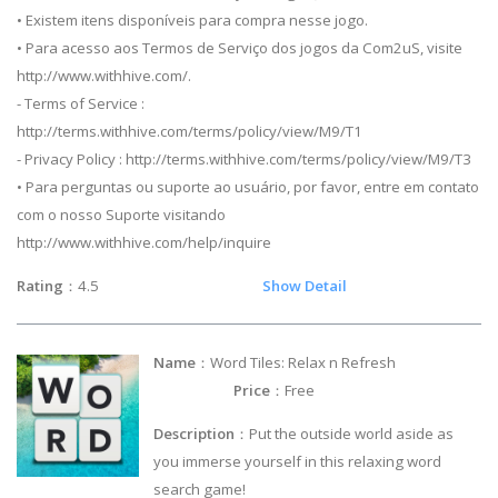
• Existem itens disponíveis para compra nesse jogo.
• Para acesso aos Termos de Serviço dos jogos da Com2uS, visite
http://www.withhive.com/.
- Terms of Service :
http://terms.withhive.com/terms/policy/view/M9/T1
- Privacy Policy : http://terms.withhive.com/terms/policy/view/M9/T3
• Para perguntas ou suporte ao usuário, por favor, entre em contato
com o nosso Suporte visitando
http://www.withhive.com/help/inquire
Rating
：4.5
Show Detail
Name
：Word Tiles: Relax n Refresh
Price
：Free
Description
：Put the outside world aside as
you immerse yourself in this relaxing word
search game!