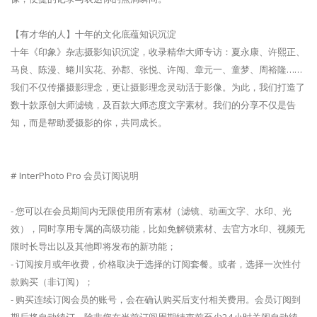
【有才华的人】十年的文化底蕴知识沉淀
十年《印象》杂志摄影知识沉淀，收录精华大师专访：夏永康、许熙正、
马良、陈漫、蜷川实花、孙郡、张悦、许闯、章元一、童梦、周裕隆……
我们不仅传播摄影理念，更让摄影理念灵动活于影像。为此，我们打造了
数十款原创大师滤镜，及百款大师态度文字素材。我们的分享不仅是告
知，而是帮助爱摄影的你，共同成长。
# InterPhoto Pro 会员订阅说明
- 您可以在会员期间内无限使用所有素材（滤镜、动画文字、水印、光
效），同时享用专属的高级功能，比如免解锁素材、去官方水印、视频无
限时长导出以及其他即将发布的新功能；
- 订阅按月或年收费，价格取决于选择的订阅套餐。或者，选择一次性付
款购买（非订阅）；
- 购买连续订阅会员的账号，会在确认购买后支付相关费用。会员订阅到