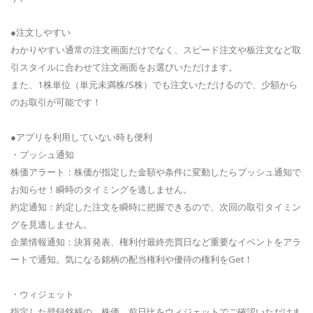
●注文しやすい
わかりやすい通常の注文画面だけでなく、スピード注文や板注文など取
引スタイルに合わせて注文画面をお選びいただけます。
また、1株単位（単元未満株/S株）でも注文いただけるので、少額から
のお取引が可能です！
●アプリを利用していない時も便利
・プッシュ通知
株価アラート：株価が指定した金額や条件に変動したらプッシュ通知で
お知らせ！瞬時のタイミングを逃しません。
約定通知：約定した注文を瞬時に把握できるので、次回の取引タイミン
グを見逃しません。
企業情報通知：決算発表、権利付最終売買日など重要なイベントをアラ
ートで通知。気になる銘柄の配当権利や優待の権利をGet！
・ウィジェット
指定した登録銘柄の、株価、前日比をウィジェットでご確認いただけま