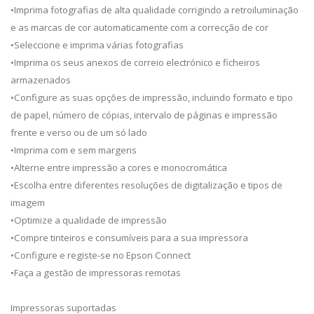
•Imprima fotografias de alta qualidade corrigindo a retroiluminação
e as marcas de cor automaticamente com a correcção de cor
•Seleccione e imprima várias fotografias
•Imprima os seus anexos de correio electrónico e ficheiros
armazenados
•Configure as suas opções de impressão, incluindo formato e tipo
de papel, número de cópias, intervalo de páginas e impressão
frente e verso ou de um só lado
•Imprima com e sem margens
•Alterne entre impressão a cores e monocromática
•Escolha entre diferentes resoluções de digitalização e tipos de
imagem
•Optimize a qualidade de impressão
•Compre tinteiros e consumíveis para a sua impressora
•Configure e registe-se no Epson Connect
•Faça a gestão de impressoras remotas
Impressoras suportadas