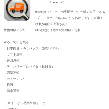
Price
：¥0
Description
：どこの宅配便でも一括で追跡できる
アプリ、今どこのあるのかをわかりやすく表示！
便利な再配達機能もある！
荷物追跡アプリ ー MY宅配便（荷物配達追跡）無料
対応している業者：
．日本郵便（ゆうパック、国際EMS等）
．ヤマト運輸
．佐川急便
．デリバリープロバイダ（TMG等）
．西濃運輸
．カトーレック
．日通
．福山通運
ECサイトから荷物情報インポート
．アマゾン