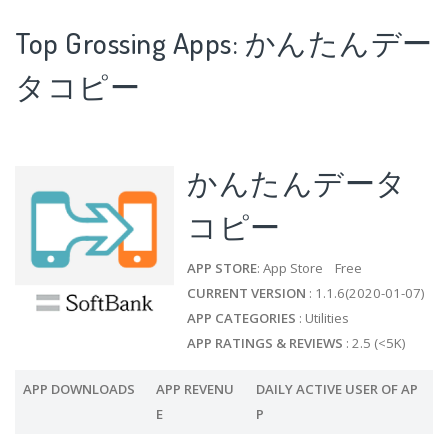
Top Grossing Apps: かんたんデー
タコピー
かんたんデータ
コピー
APP STORE
: App Store Free
CURRENT VERSION
: 1.1.6(2020-01-07)
APP CATEGORIES
: Utilities
APP RATINGS & REVIEWS
: 2.5 (<5K)
APP DOWNLOADS
APP REVENU
DAILY ACTIVE USER OF AP
E
P