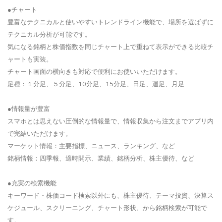
●チャート
豊富なテクニカルと使いやすいトレンドライン機能で、場所を選ばずに
テクニカル分析が可能です。
気になる銘柄と株価指数を同じチャート上で重ねて表示ができる比較チ
ャートも実装。
チャート画面の横向きも対応で便利にお使いいただけます。
足種：１分足、５分足、10分足、15分足、日足、週足、月足
●情報量が豊富
スマホとは思えない圧倒的な情報量で、情報収集から注文までアプリ内
で完結いただけます。
マーケット情報：主要指標、ニュース、ランキング、など
銘柄情報：四季報、適時開示、業績、銘柄分析、株主優待、など
●充実の検索機能
キーワード・株価コード検索以外にも、株主優待、テーマ投資、決算ス
ケジュール、スクリーニング、チャート形状、から銘柄検索が可能で
す。