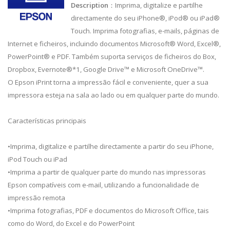
Description
：Imprima, digitalize e partilhe
directamente do seu iPhone®, iPod® ou iPad®
Touch. Imprima fotografias, e-mails, páginas de
Internet e ficheiros, incluindo documentos Microsoft® Word, Excel®,
PowerPoint® e PDF. Também suporta serviços de ficheiros do Box,
Dropbox, Evernote®*1, Google Drive™ e Microsoft OneDrive™.
O Epson iPrint torna a impressão fácil e conveniente, quer a sua
impressora esteja na sala ao lado ou em qualquer parte do mundo.
Características principais
•Imprima, digitalize e partilhe directamente a partir do seu iPhone,
iPod Touch ou iPad
•Imprima a partir de qualquer parte do mundo nas impressoras
Epson compatíveis com e-mail, utilizando a funcionalidade de
impressão remota
•Imprima fotografias, PDF e documentos do Microsoft Office, tais
como do Word, do Excel e do PowerPoint