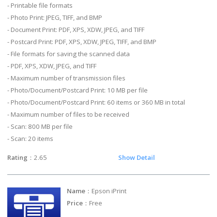
- Printable file formats
- Photo Print: JPEG, TIFF, and BMP
- Document Print: PDF, XPS, XDW, JPEG, and TIFF
- Postcard Print: PDF, XPS, XDW, JPEG, TIFF, and BMP
- File formats for saving the scanned data
- PDF, XPS, XDW, JPEG, and TIFF
- Maximum number of transmission files
- Photo/Document/Postcard Print: 10 MB per file
- Photo/Document/Postcard Print: 60 items or 360 MB in total
- Maximum number of files to be received
- Scan: 800 MB per file
- Scan: 20 items
Rating
：2.65
Show Detail
Name
：Epson iPrint
Price
：Free