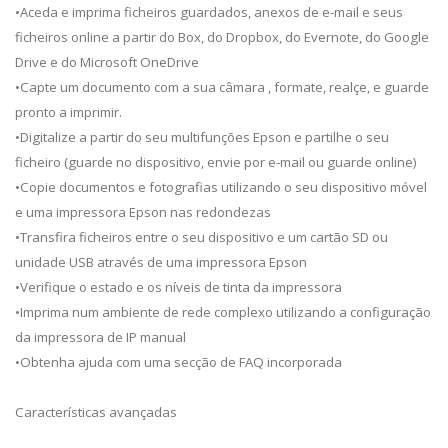
•Aceda e imprima ficheiros guardados, anexos de e-mail e seus
ficheiros online a partir do Box, do Dropbox, do Evernote, do Google
Drive e do Microsoft OneDrive
•Capte um documento com a sua câmara , formate, realçe, e guarde
pronto a imprimir.
•Digitalize a partir do seu multifunções Epson e partilhe o seu
ficheiro (guarde no dispositivo, envie por e-mail ou guarde online)
•Copie documentos e fotografias utilizando o seu dispositivo móvel
e uma impressora Epson nas redondezas
•Transfira ficheiros entre o seu dispositivo e um cartão SD ou
unidade USB através de uma impressora Epson
•Verifique o estado e os níveis de tinta da impressora
•Imprima num ambiente de rede complexo utilizando a configuração
da impressora de IP manual
•Obtenha ajuda com uma secção de FAQ incorporada
Características avançadas