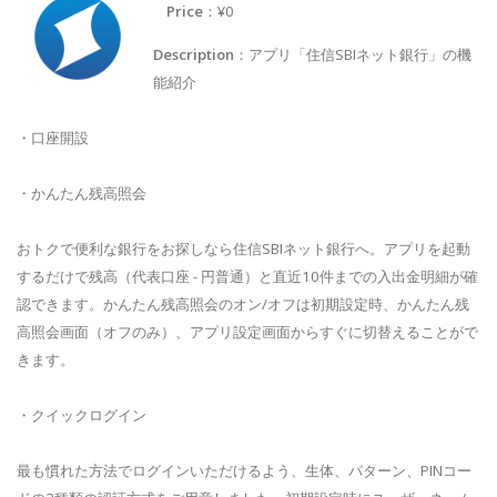
Price
：¥0
Description
：アプリ「住信SBIネット銀行」の機
能紹介
・口座開設
・かんたん残高照会
おトクで便利な銀行をお探しなら住信SBIネット銀行へ。アプリを起動
するだけで残高（代表口座 - 円普通）と直近10件までの入出金明細が確
認できます。かんたん残高照会のオン/オフは初期設定時、かんたん残
高照会画面（オフのみ）、アプリ設定画面からすぐに切替えることがで
きます。
・クイックログイン
最も慣れた方法でログインいただけるよう、生体、パターン、PINコー