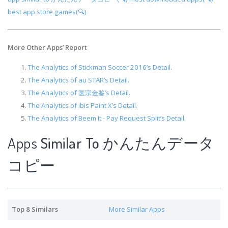
best app store games(🔍)
More Other Apps
’
Report
The Analytics of Stickman Soccer 2016’s Detail.
The Analytics of au STAR’s Detail.
The Analytics of 医宗金鉴’s Detail.
The Analytics of ibis Paint X’s Detail.
The Analytics of Beem It - Pay Request Split’s Detail.
Apps
Similar To かんたんデータ
コピー
Top 8 Similars
More Similar Apps