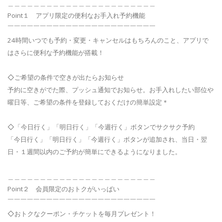
＿＿＿＿＿＿＿＿＿＿＿＿＿＿＿＿＿＿＿＿＿＿＿
Point１ アプリ限定の便利なお手入れ予約機能
￣￣￣￣￣￣￣￣￣￣￣￣￣￣￣￣￣￣￣￣￣￣￣
24時間いつでも予約・変更・キャンセルはもちろんのこと、アプリで
はさらに便利な予約機能が搭載！
◇ご希望の条件で空きが出たらお知らせ
予約に空きがでた際、プッシュ通知でお知らせ。お手入れしたい部位や
曜日等、ご希望の条件を登録しておくだけの簡単設定＊
◇「今日行く」「明日行く」「今週行く」ボタンでサクサク予約
「今日行く」「明日行く」「今週行く」ボタンが追加され、当日・翌
日・１週間以内のご予約が簡単にできるようになりました。
＿＿＿＿＿＿＿＿＿＿＿＿＿＿＿＿＿＿＿＿＿＿＿
Point２ 会員限定のおトクがいっぱい
￣￣￣￣￣￣￣￣￣￣￣￣￣￣￣￣￣￣￣￣￣￣￣
◇おトクなクーポン・チケットを毎月プレゼント！