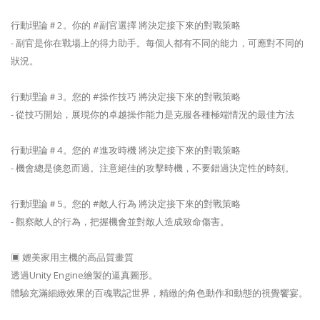
行動理論＃2。你的 #副官選擇 將決定接下來的對戰策略
- 副官是你在戰場上的得力助手。每個人都有不同的能力，可應對不同的
狀況。
行動理論＃3。您的 #操作技巧 將決定接下來的對戰策略
- 從技巧開始，展現你的卓越操作能力是克服各種極端情況的最佳方法
行動理論＃4。您的 #進攻時機 將決定接下來的對戰策略
- 機會總是倏忽而過。注意絕佳的攻擊時機，不要錯過決定性的時刻。
行動理論＃5。您的 #敵人行為 將決定接下來的對戰策略
- 觀察敵人的行為，把握機會並對敵人造成致命傷害。
▣ 媲美家用主機的高品質畫質
透過Unity Engine繪製的逼真圖形。
體驗充滿細緻效果的百魂戰記世界，精緻的角色動作和動態的視覺饗宴。