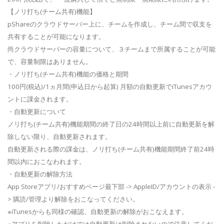
【ノリ打ち(チーム共有)機能】
pShareのクラウドサーバー上に、チームを作成し、チーム間で収支を
共有することが可能になります。
尚クラウドサーバーの容量について、３チームまで所属することが可能
で、容量制限はありません。
・ノリ打ち(チーム共有)機能の価格と期間
100円(税込)/1ヵ月間(申込日から起算) 月額の自動更新でiTunesアカウ
ントに課金されます。
・自動更新について
ノリ打ち(チーム共有)機能期間の終了日の24時間以上前に自動更新を解
除しない限り、自動更新されます。
自動更新される際の課金は、ノリ打ち(チーム共有)機能期間終了前24時
間以内におこなわれます。
・自動更新の解除方法
App Storeアプリ/おすすめページ最下部 -> AppleID/アカウントの表示 -
> 購読/管理より解除をおこなってください。
※iTunesからも同様の確認、自動更新の解除がおこなえます。
※アプリを削除しただけでは自動更新は削除されないので注意してくだ