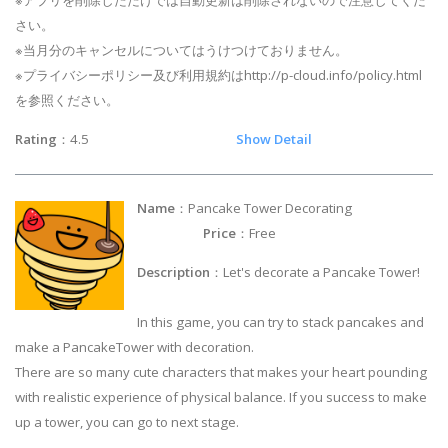
さい。
※当月分のキャンセルについてはうけつけておりません。
※プライバシーポリシー及び利用規約はhttp://p-cloud.info/policy.html
を参照ください。
Rating
：4.5
Show Detail
Name
：Pancake Tower Decorating
Price
：Free
Description
：Let's decorate a Pancake Tower!
In this game, you can try to stack pancakes and
make a PancakeTower with decoration.
There are so many cute characters that makes your heart pounding
with realistic experience of physical balance. If you success to make
up a tower, you can go to next stage.