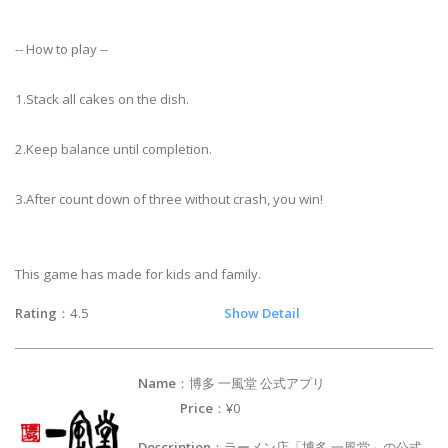
-- How to play --
1.Stack all cakes on the dish.
2.Keep balance until completion.
3.After count down of three without crash, you win!
This game has made for kids and family.
Rating
：4.5
Show Detail
Name
：博多 一風堂 公式アプリ
Price
：¥0
Description
：ラーメン店「博多 一風堂」の公式