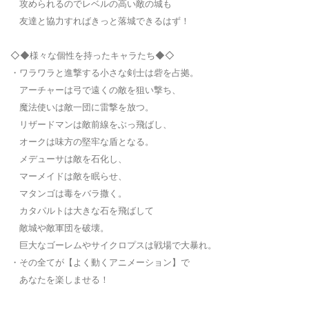
攻められるのでレベルの高い敵の城も
友達と協力すればきっと落城できるはず！
◇◆様々な個性を持ったキャラたち◆◇
・ワラワラと進撃する小さな剣士は砦を占拠。
アーチャーは弓で遠くの敵を狙い撃ち、
魔法使いは敵一団に雷撃を放つ。
リザードマンは敵前線をぶっ飛ばし、
オークは味方の堅牢な盾となる。
メデューサは敵を石化し、
マーメイドは敵を眠らせ、
マタンゴは毒をバラ撒く。
カタパルトは大きな石を飛ばして
敵城や敵軍団を破壊。
巨大なゴーレムやサイクロプスは戦場で大暴れ。
・その全てが【よく動くアニメーション】で
あなたを楽しませる！