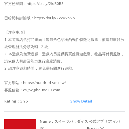
官方粉絲團：https://bit.ly/2IoR0BS
巴哈姆特討論版：https://bit.ly/2WW2SVb
【注意事項】
1. 本遊戲內含打鬥畫面且遊戲角色穿著凸顯性特徵之服飾，依遊戲軟體分
級管理辦法分類為輔 12 級。
2. 本遊戲為免費遊戲，遊戲內另提供購買虛擬遊戲幣、物品等付費服務，
請依個人興趣及能力進行適度消費。
3. 請注意遊戲時間，避免長時間進行遊戲。
官方網站：https://hundred-soul.tw/
客服信箱：
cs_tw@hound13.com
Rating
：3.95
Show Detail
Name
：スイーツパラダイス 公式アプリ(スイパ
ラ)
Price
：¥0