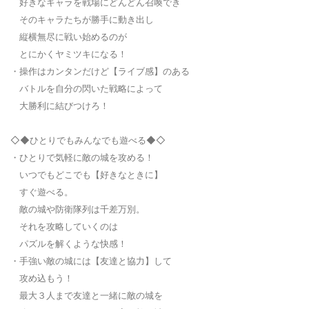
好きなキャラを戦場にどんどん召喚でき
そのキャラたちが勝手に動き出し
縦横無尽に戦い始めるのが
とにかくヤミツキになる！
・操作はカンタンだけど【ライブ感】のある
バトルを自分の閃いた戦略によって
大勝利に結びつけろ！
◇◆ひとりでもみんなでも遊べる◆◇
・ひとりで気軽に敵の城を攻める！
いつでもどこでも【好きなときに】
すぐ遊べる。
敵の城や防衛隊列は千差万別。
それを攻略していくのは
パズルを解くような快感！
・手強い敵の城には【友達と協力】して
攻め込もう！
最大３人まで友達と一緒に敵の城を