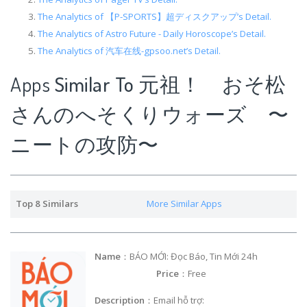
The Analytics of 【P-SPORTS】超ディスクアップ’s Detail.
The Analytics of Astro Future - Daily Horoscope’s Detail.
The Analytics of 汽车在线-gpsoo.net’s Detail.
Apps
Similar To 元祖！ おそ松
さんのへそくりウォーズ 〜
ニートの攻防〜
Top 8 Similars
More Similar Apps
Name
：BÁO MỚI: Đọc Báo, Tin Mới 24h
Price
：Free
Description
：Email hỗ trợ: