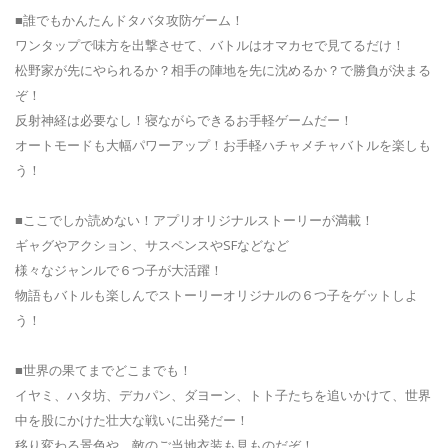
■誰でもかんたんドタバタ攻防ゲーム！
ワンタップで味方を出撃させて、バトルはオマカセで見てるだけ！
松野家が先にやられるか？相手の陣地を先に沈めるか？で勝負が決まる
ぞ！
反射神経は必要なし！寝ながらできるお手軽ゲームだー！
オートモードも大幅パワーアップ！お手軽ハチャメチャバトルを楽しも
う！
■ここでしか読めない！アプリオリジナルストーリーが満載！
ギャグやアクション、サスペンスやSFなどなど
様々なジャンルで６つ子が大活躍！
物語もバトルも楽しんでストーリーオリジナルの６つ子をゲットしよ
う！
■世界の果てまでどこまでも！
イヤミ、ハタ坊、デカパン、ダヨーン、トト子たちを追いかけて、世界
中を股にかけた壮大な戦いに出発だー！
移り変わる景色や、敵のご当地衣装も見ものだぞ！