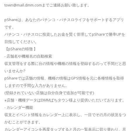
town@mail.dmm.com
までご連絡お願い致します。
pShareは、あなたのパチンコ・パチスロライフをサポートするアプリ
です。
パチンコ・パチスロに投資したお金を賢く管理してpShareで勝率UPを
目指してください。
【pShareの特徴 】
- 店舗名や機種名の自動検索
収支管理をする際に台の情報や機種の情報を登録するのって手間だと思
いませんか?
pShareでは店舗の情報、機種の情報はGPS情報を元に各種情報を取得
しますので手間な入力がありません。
(登録されていない店舗は自分自身で追加が可能です)
※店舗・機種データはDMMぱちタウン様より提供いただいております。
- カレンダー機能
収支とイベント情報をカレンダー上に表示し、一目でその月の状況をつ
かむことができます。
カレンダーアイコンを再度タップすると月の一覧表示に切り替わり、月