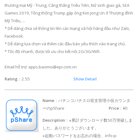
thương mại Mỹ - Trung, Căng thẳng Triều Tiên, Nữ sinh giao gà, SEA
Games 2019, Tổng thống Trump gặp ông Kim Jong Un ở Thượng đỉnh
Mỹ Triều, ...
* Dễ dàng chia sẻ thông tin lên các mạng xã hội hàng đầu như Zalo,
Facebook.
* Dễ dàng lựa chọn và thêm các đầu báo yêu thích vào trang chủ.
* Tốc độ nhanh, được tối ưu cho kết nối 2G/3G/Wifi.
Email hỗ trợ:
apps.baomoi@epi.com.vn
Rating
：2.55
Show Detail
Name
：パチンコパチスロ収支管理小役カウンタ
ーのpShare
Price
：¥0
Description
：※累計ダウンロード数50万突破しま
した。ありがとうございます。
※起動パスワードをお忘れの場合、
info-p-