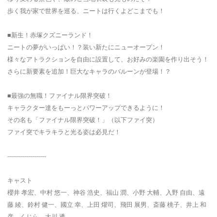
歩く我が家で世界を巡る、ニートは行くよどこまでも！
■新生！赤塚クズニーランド！
ニートの夢がいっぱい！？装い新たにニューオープン！
様々なアトラクションを自由に設置して、お好みの楽園を作り出そう！
さらに新要素を追加！巨大なキャラのバルーンが登場！？
■最強の無職！ファイナル限界突破！
キャラクター達をもーっとパワーアップできるように！
その名も「ファイナル限界突破！」（以下ファイ突）
ファイ突でキラキラと光る姿は必見だ！
--------------------
キャスト
櫻井 孝宏、中村 悠一、神谷 浩史、福山 潤、小野 大輔、入野 自由、遠
藤 綾、鈴村 健一、國立 幸、上田 燿司、飛田 展男、斎藤 桃子、井上 和
彦、くじら、大川 透