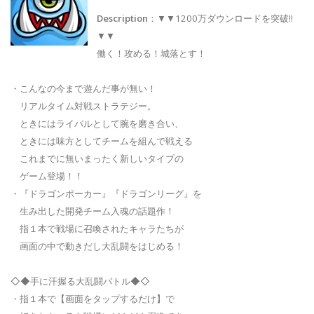
Description
：▼▼1200万ダウンロードを突破!!
▼▼
働く！攻める！城落とす！
・こんなの今まで遊んだ事が無い！
リアルタイム対戦ストラテジー。
ときにはライバルとして腕を磨き合い、
ときには味方としてチームを組んで戦える
これまでに無いまったく新しいタイプの
ゲーム登場！！
・『ドラゴンポーカー』『ドラゴンリーグ』を
生み出した開発チーム入魂の話題作！
指１本で戦場に召喚されたキャラたちが
画面の中で動きだし大乱闘をはじめる！
◇◆手に汗握る大乱闘バトル◆◇
・指１本で【画面をタップするだけ】で