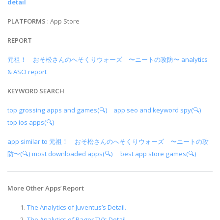
detail
PLATFORMS
: App Store
REPORT
元祖！ おそ松さんのへそくりウォーズ 〜ニートの攻防〜 analytics
& ASO report
KEYWORD SEARCH
top grossing apps and games(🔍)
app seo and keyword spy(🔍)
top ios apps(🔍)
app similar to 元祖！ おそ松さんのへそくりウォーズ 〜ニートの攻
防〜(🔍)
most downloaded apps(🔍)
best app store games(🔍)
More Other Apps
’
Report
The Analytics of Juventus’s Detail.
The Analytics of Pager TV’s Detail.