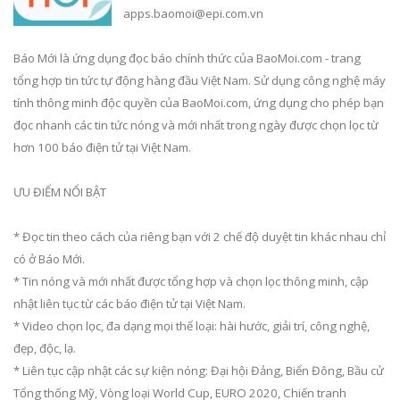
apps.baomoi@epi.com.vn
Báo Mới là ứng dụng đọc báo chính thức của BaoMoi.com - trang
tổng hợp tin tức tự động hàng đầu Việt Nam. Sử dụng công nghệ máy
tính thông minh độc quyền của BaoMoi.com, ứng dụng cho phép bạn
đọc nhanh các tin tức nóng và mới nhất trong ngày được chọn lọc từ
hơn 100 báo điện tử tại Việt Nam.
ƯU ĐIỂM NỔI BẬT
* Đọc tin theo cách của riêng bạn với 2 chế độ duyệt tin khác nhau chỉ
có ở Báo Mới.
* Tin nóng và mới nhất được tổng hợp và chọn lọc thông minh, cập
nhật liên tục từ các báo điện tử tại Việt Nam.
* Video chọn lọc, đa dạng mọi thể loại: hài hước, giải trí, công nghệ,
đẹp, độc, lạ.
* Liên tục cập nhật các sự kiện nóng: Đại hội Đảng, Biển Đông, Bầu cử
Tổng thống Mỹ, Vòng loại World Cup, EURO 2020, Chiến tranh