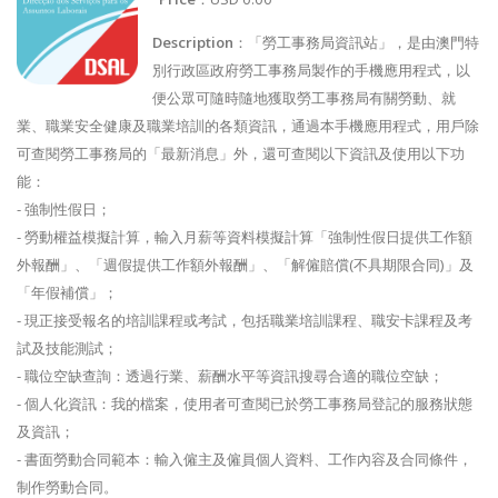
Description
：「勞工事務局資訊站」，是由澳門特
別行政區政府勞工事務局製作的手機應用程式，以
便公眾可隨時隨地獲取勞工事務局有關勞動、就
業、職業安全健康及職業培訓的各類資訊，通過本手機應用程式，用戶除
可查閱勞工事務局的「最新消息」外，還可查閱以下資訊及使用以下功
能：
- 強制性假日；
- 勞動權益模擬計算，輸入月薪等資料模擬計算「強制性假日提供工作額
外報酬」、「週假提供工作額外報酬」、「解僱賠償(不具期限合同)」及
「年假補償」；
- 現正接受報名的培訓課程或考試，包括職業培訓課程、職安卡課程及考
試及技能測試；
- 職位空缺查詢：透過行業、薪酬水平等資訊搜尋合適的職位空缺；
- 個人化資訊：我的檔案，使用者可查閱已於勞工事務局登記的服務狀態
及資訊；
- 書面勞動合同範本：輸入僱主及僱員個人資料、工作內容及合同條件，
制作勞動合同。