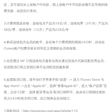
定，且可成功从上述账户中扣款，因上述账户中可扣款余额不足导致的续
费失败，由您自行承担。
3.计费周期及价格：连续包月产品为19元/月，连续包季（3个月）产品为
58元/季，连续包年（12月）产品为228元/年
4.购买连续包月会员的账号，会在每个计费周期到期前24小时，自动在
iTunes账户扣费并延长同等定义周期的会员有效期。
5.在您通过 IAP 订阅连续包月服务后再次通过其他方式购买配音秀会员，
在您取消订阅之前我们将不会消耗您的服务期
6.如需取消订阅，请手动打开苹果手机“设置” --> 进入“iTunes Store 与
App Store”-->点击 “Apple ID”，选择"查看Apple ID"，进入"账户设置"页
面，点击“订阅”，选择 配音秀会员 取消订阅即可。如未在订阅期结束的
至少24小时前关闭订阅，此订阅将会自动续订。
7.隐私协议：http://peiyinxiu.com/app/Article/115