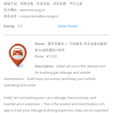
家族产品：驾考宝典、车友头条、买车宝典、平行之家
官方网站：www.mucang.cn
商务合作：
cooperation@mucang.cn
Rating
：3.9
Show Detail
Name
：爱车宝账本 2 - 汽车账本, 车主必备记账利
器 & 油耗通统计助手
Price
：¥12.00
Description
：DailyCarCost is the ultimate tool
for tracking gas mileage and vehicle
maintenance，It will save you money and keep your vehicle
operating at its peak.
DailyCarCost tracking your car's mileage, fuel economy, and
maintenance expenses；This is the easiest and most feature rich
app to track your mileage & driving expenses. Data can be exported