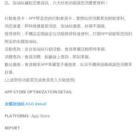
訊、加油站據點完整資訊，六大特色功能讓您消費更便利！
行動會員卡：APP即是您的行動會員卡，實體站所消費累兌輕鬆便利。
消息速遞：即時推播最新消息、加油站優惠，好康不漏接。
搜尋便利：手機設定開啟定位功能搜尋快速便利，打開APP就能幫您找到
附近的全國加油站。
活動查詢：全台加油站行銷活動、會員專屬活動即時掌握。
消費查詢：會員消費、點數線上查詢，即刻掌握。
數位優惠：會員獨享APP專屬電子優惠券，出示手機掃描條碼讓您消費享
好康。
(上述部份功能需完成會員登入方能使用)
APP STORE OPTIMIZATION DETAIL
全國加油站 ASO detail
PLATFORMS
: App Store
REPORT