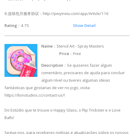
8.连续包月服务协议：http://peiyinxiu.com/app/Article/116
Rating
：4.75
Show Detail
Name
：Stencil Art - Spray Masters
Price
：Free
Description
：Se quiseres fazer algum
comentário, precisares de ajuda para concluir
algum nível ou tiveres algumas ideias
fantásticas que gostarias de ver no jogo, visita
https://lionstudios.cc/contact-us/!
Do Estúdio que te trouxe o Happy Glass, o Flip Trickster e o Love
Balls!
Segue-nos, para receberes notícias e atualizações sobre os nossos