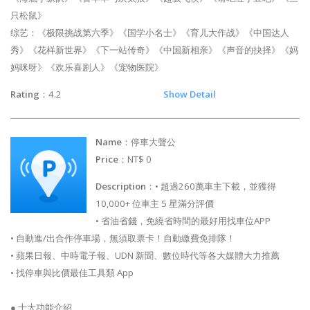
只松鼠》
综艺：《极限挑战第六季》《国学小名士》《育儿大作战》《中国达人
秀》《花样新世界》《下一站传奇》《中国新相亲》《声音的抉择》《妈
妈咪呀》《欢乐喜剧人》《宠物医院》
Rating
：4.2
Show Detail
Name
：停車大聲公
Price
：NT$ 0
Description
：• 超過260萬車主下載，並獲得
10,000+ 位車主 5 星滿分評價
• 省油省錢，免繞省時間的最好用找車位APP
• 自動進/出合作停車場，無須取票卡！自動繳費免排隊！
• 蘋果日報、中時電子報、UDN 新聞、數位時代等各大媒體大力推薦
• 找停車與比價最佳工具類 App
● 十大功能介紹