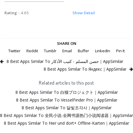
--------------------------------------------------
Rating
：4.65
Show Detail
SHARE ON
Twitter
Reddit
Tumblr
Email
Buffer
LinkedIn
Pin It
8 Best Apps Similar To حصن المسلم - كتيب الأذكار｜AppSimilar
8 Best Apps Similar To Яндекс｜AppSimilar
Related articles to this post
8 Best Apps Similar To 白猫プロジェクト｜AppSimilar
8 Best Apps Similar To VesselFinder Pro｜AppSimilar
8 Best Apps Similar To 달빛조각사｜AppSimilar
8 Best Apps Similar To 全民小说-全网书源热门小说阅读器｜AppSimilar
8 Best Apps Similar To Hier und dort+ Offline-Karten｜AppSimilar