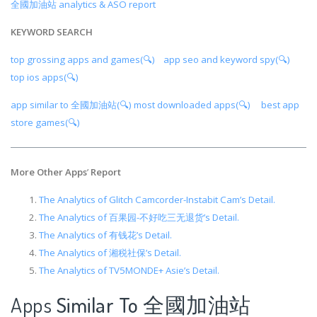
全國加油站 analytics & ASO report
KEYWORD SEARCH
top grossing apps and games(🔍)
app seo and keyword spy(🔍)
top ios apps(🔍)
app similar to 全國加油站(🔍)
most downloaded apps(🔍)
best app
store games(🔍)
More Other Apps
’
Report
The Analytics of Glitch Camcorder-Instabit Cam’s Detail.
The Analytics of 百果园-不好吃三无退货’s Detail.
The Analytics of 有钱花’s Detail.
The Analytics of 湘税社保’s Detail.
The Analytics of TV5MONDE+ Asie’s Detail.
Apps
Similar To 全國加油站