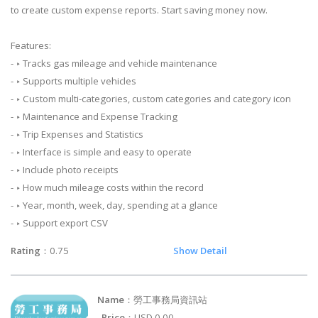
to create custom expense reports. Start saving money now.
Features:
- ‣ Tracks gas mileage and vehicle maintenance
- ‣ Supports multiple vehicles
- ‣ Custom multi-categories, custom categories and category icon
- ‣ Maintenance and Expense Tracking
- ‣ Trip Expenses and Statistics
- ‣ Interface is simple and easy to operate
- ‣ Include photo receipts
- ‣ How much mileage costs within the record
- ‣ Year, month, week, day, spending at a glance
- ‣ Support export CSV
Rating
：0.75
Show Detail
Name
：勞工事務局資訊站
Price
：USD 0.00