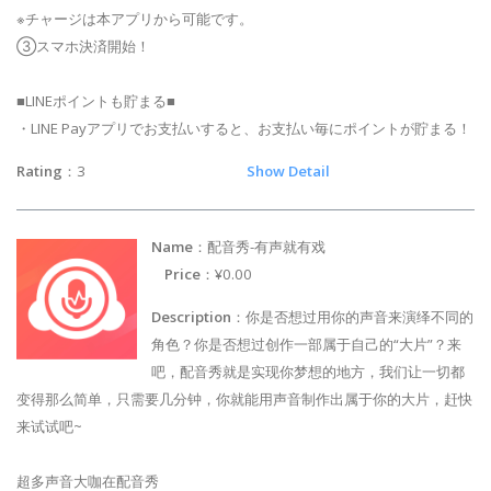
※チャージは本アプリから可能です。
③スマホ決済開始！
■LINEポイントも貯まる■
・LINE Payアプリでお支払いすると、お支払い毎にポイントが貯まる！
Rating
：3
Show Detail
Name
：配音秀-有声就有戏
Price
：¥0.00
Description
：你是否想过用你的声音来演绎不同的
角色？你是否想过创作一部属于自己的“大片”？来
吧，配音秀就是实现你梦想的地方，我们让一切都
变得那么简单，只需要几分钟，你就能用声音制作出属于你的大片，赶快
来试试吧~
超多声音大咖在配音秀