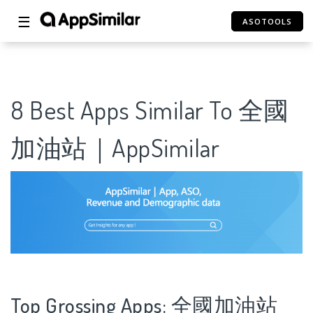
☰
ASOTOOLS
8 Best Apps Similar To 全國
加油站｜AppSimilar
Top Grossing Apps: 全國加油站