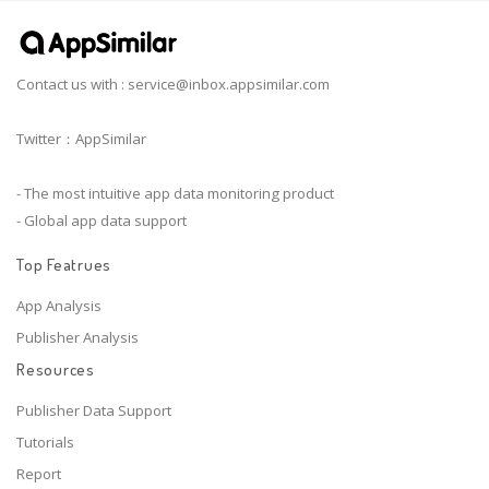
Contact us with :
service@inbox.appsimilar.com
Twitter：AppSimilar
- The most intuitive app data monitoring product
- Global app data support
Top Featrues
App Analysis
Publisher Analysis
Resources
Publisher Data Support
Tutorials
Report