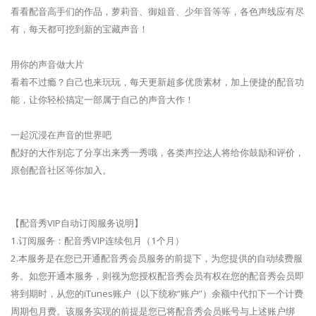
看看配音高手们的作品，萝莉音、御姐音、少年音等等，各色声线应有尽
有，每天都可挖到新的宝藏声音！
用你的声音做大片
看着不过瘾？自己也来玩玩，每天更新超多优质素材，加上便捷的配音功
能，让你轻松搞定一部属于自己的声音大作！
一起沉浸在声音的世界吧
配好的大作别忘了分享出来秀一秀哦，各类声控达人将给你鼓励和评价，
原创配音社区等你加入。
【配音秀VIP自动订阅服务说明】
1.订阅服务：配音秀VIP连续包月（1个月）
2.本服务是在您已开通配音秀会员服务的前提下，为您提供的自动续费服
务。如您开通本服务，则视为您授权配音秀会员有权在您的配音秀会员即
将到期时，从您的iTunes账户（以下统称“账户”）余额中代扣下一个计费
周期包月费。该服务实现的前提是您已将配音秀会员账号与上述账户绑