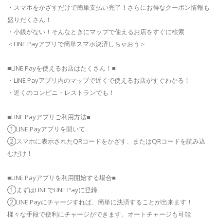
・スマホをかざすだけで簡単支払い完了！さらにお得なクーポン情報も
盛りだくさん！
・小銭がない！そんなときにマップで使えるお店をすぐに検索
＜LINE Payアプリで簡単スマホ決済しちゃおう＞
■LINE Payを使えるお店はたくさん！■
・LINE Payアプリ内のマップで近くで使えるお店がすぐわかる！
・近くのコンビニ・レストランでも！
■LINE Payアプリご利用方法■
①LINE Payアプリを開いて
②スマホに表示されたQRコードをかざす、またはQRコードを読み込
むだけ！
■LINE Payアプリを利用開始する場合■
①まずはLINEでLINE Payに登録
②LINE Payにチャージすれば、簡単に決済することが出来ます！
様々な手段で便利にチャージができます。オートチャージも可能