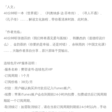
『人文』
40分钟听一本《世界观》、《列奥纳多·达·芬奇传》、《寻人不遇》、
《孔子传》……，解读文化旅程，带你看清来时路、此时身。
『作者光临』
40分钟听张德芬的《我们终将遇见爱与孤独》、韩鹏杰的《道德经说什
么》、金韵蓉的《你要的是幸福，还是对错》、余秋雨的《中国文化课》
……，大咖作者亲自分享，原汁原味干货输出。
连续包月VIP服务说明：
-服务名称：樊登读书-连续包月VIP
-订阅周期：1个月
-订阅价格：38元/月
-付款：用户确认购买并付款后记入iTunes账户。
-续费：苹果iTunes账户会在到期前24小时内扣费，扣费成功后订阅周期
顺延一个订阅周期。
-取消续订：如需取消续订，请在当前订阅周期到期前24小时以内，手动