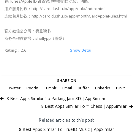
在iTunes/Apple ID 设置管理中关闭自动续订功能。
用户服务协议：http://card.dushu.io/app/eula/index.html
连续包月协议：http://card.dushu.io/app/monthCardAppleRules.html
官方微信公众号：樊登读书
商务合作微信号：shellypp（雪梨）
Rating
：2.6
Show Detail
SHARE ON
Twitter
Reddit
Tumblr
Email
Buffer
LinkedIn
Pin It
8 Best Apps Similar To Parking Jam 3D｜AppSimilar
8 Best Apps Similar To ™ Chess｜AppSimilar
Related articles to this post
8 Best Apps Similar To TrueID Music｜AppSimilar