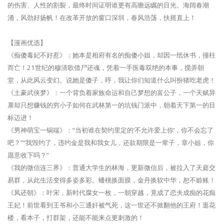
的伤害、人性的割裂，最终时间证明谁更有高瞻远瞩的目光。海阔春潮
涌，风劲好扬帆！在改革开放的窗口深圳，春风浩荡，扶摇直上！
【漫画优选】
《痴傻毒妃不好惹》：她本是相府有名的痴傻小姐，却因一纸休书，撞柱
而亡！21世纪的穆清歌借尸还魂，凭着一手医毒双绝的本事，搅弄朝
堂，从此风云变幻。说她是傻子，哼，我让你们知道什么叫扮猪吃老虎！
《土豪武侠梦》：一个背负着家族命运和自己梦想的富公子，一个天赋异
禀却只想赚钱的穷小子如何在武林第一的坑钱门派中，朝着天下第一的目
标迈进！
《男神萌宝一锅端》：“当初谁在契约里定的‘不允许爱上你’，你不会忘了
吧？”“我毁约了，违约金是我和我女儿，还款期限是一辈子，章小姐，你
愿意收下吗？”
《我的微信连三界》：普通大学生的林海，更新微信后，被拉入了天庭交
易群，从此生活变得多姿多彩。蟠桃换面膜，金丹换软中华，恕不赊账！
《凤还朝》：叶宋，新时代腐女一枚，一朝穿越，竟成了恋夫成痴的花痴
王妃！前世看到王爷和小三通奸被气死，这一世还不掀翻他的王府！逛花
楼，看本子，打群架，还能不能来点更刺激的！