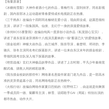
【海量原著】
《冰糖炖雪梨》大神作者酒小七的作品，青梅竹马，甜到掉牙。同名影视
剧，国内首部冰上运动题材青春爱情成长电视剧正在热播。
《三千鸦杀》改编自十四郎同名畅销玄爱小说，现由郑业成、赵露思领衔
主演，讲诉了一段集国风、仙侠、玄幻于一身的浪漫爱情故事。
《奈何BOSS要娶我》改编自纯风一度原创小说作品《私宠甜心宝贝》，
讲述了港东首富凌异洲和十八线演员夏林的一场“蓄谋已久”的爱情故事。
《摸金祖师》神猴大叔作品，由兰城序、陈崇导演，秦楚明、邓诗韵、李
璐兵、张冬主演同名奇幻探墓影片。讲述一位来自东汉末年的摸金校尉，
带领民国考古队深入地下探墓的故事。
《绝世战魂》玄幻大神极品妖孽作品，讲述了上古时期，平凡少年秦南觉
醒武魂、拯救人间的精彩故事。
《我当摸金校尉的那些年》网络著名悬疑作家道门老九作品，是一部高水
准的灵异类盗墓小说，同名网络电影正在热映中。
《火线行动》改编自网络作家夏日烈焰的《狂野特工》，由这就是街舞第
一季成员田一德、菊麟等主演，林雪、说唱歌手GAI（周延）特别出演的
都市热血、动作大片。