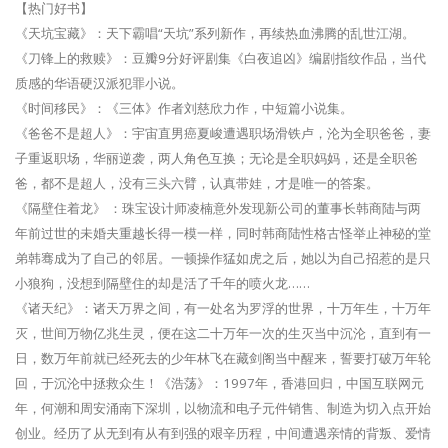
【热门好书】
《天坑宝藏》：天下霸唱“天坑”系列新作，再续热血沸腾的乱世江湖。
《刀锋上的救赎》：豆瓣9分好评剧集《白夜追凶》编剧指纹作品，当代
质感的华语硬汉派犯罪小说。
《时间移民》：《三体》作者刘慈欣力作，中短篇小说集。
《爸爸不是超人》：宇宙直男癌夏峻遭遇职场滑铁卢，沦为全职爸爸，妻
子重返职场，华丽逆袭，两人角色互换；无论是全职妈妈，还是全职爸
爸，都不是超人，没有三头六臂，认真带娃，才是唯一的答案。
《隔壁住着龙》 ：珠宝设计师凌楠意外发现新公司的董事长韩商陆与两
年前过世的未婚夫重越长得一模一样，同时韩商陆性格古怪举止神秘的堂
弟韩骞成为了自己的邻居。一顿操作猛如虎之后，她以为自己招惹的是只
小狼狗，没想到隔壁住的却是活了千年的喷火龙……
《诸天纪》：诸天万界之间，有一处名为罗浮的世界，十万年生，十万年
灭，世间万物亿兆生灵，便在这二十万年一次的生灭当中沉沦，直到有一
日，数万年前就已经死去的少年林飞在藏剑阁当中醒来，誓要打破万年轮
回，于沉沦中拯救众生！《浩荡》：1997年，香港回归，中国互联网元
年，何潮和周安涌南下深圳，以物流和电子元件销售、制造为切入点开始
创业。经历了从无到有从有到强的艰辛历程，中间遭遇亲情的背叛、爱情