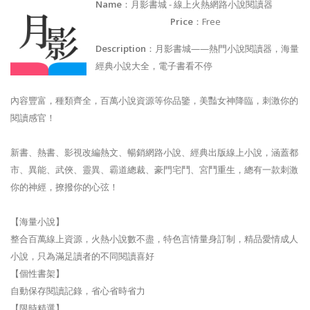
Name
：月影書城 - 線上火熱網路小說閱讀器
Price
：Free
Description
：月影書城——熱門小說閱讀器，海量
經典小說大全，電子書看不停
內容豐富，種類齊全，百萬小說資源等你品鑒，美豔女神降臨，刺激你的
閱讀感官！
新書、熱書、影視改編熱文、暢銷網路小說、經典出版線上小說，涵蓋都
市、異能、武俠、靈異、霸道總裁、豪門宅鬥、宮鬥重生，總有一款刺激
你的神經，撩撥你的心弦！
【海量小說】
整合百萬線上資源，火熱小說數不盡，特色言情量身訂制，精品愛情成人
小說，只為滿足讀者的不同閱讀喜好
【個性書架】
自動保存閱讀記錄，省心省時省力
【限時精選】