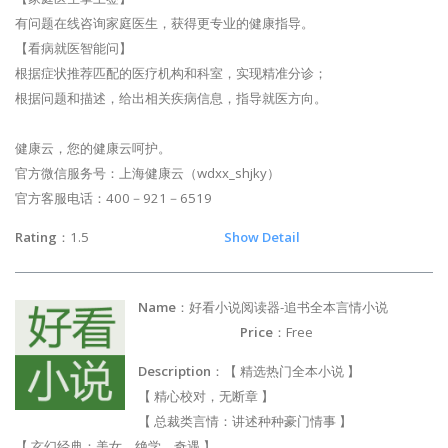
有问题在线咨询家庭医生，获得更专业的健康指导。
【看病就医智能问】
根据症状推荐匹配的医疗机构和科室，实现精准分诊；
根据问题和描述，给出相关疾病信息，指导就医方向。
健康云，您的健康云呵护。
官方微信服务号：上海健康云（wdxx_shjky）
官方客服电话：400－921－6519
Rating
：1.5
Show Detail
Name
：好看小说阅读器-追书全本言情小说
Price
：Free
Description
：【 精选热门全本小说 】
【 精心校对，无断章 】
【 总裁类言情：讲述种种豪门情事 】
【 玄幻经典：美女、绝学、奇遇 】