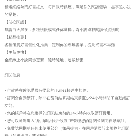
精選網絡熱門好書紅文，每日限時供應，滿足你的閱讀體驗，盡享追小說
的樂趣。
【貼心閱讀】
無論白天黑夜，多種護眼模式任你選擇，為小說連載閱讀保駕護航
【精品推薦】
各種優質好書個性化推薦，定制你的專屬書單，從此找書不再難
【更新更快】
全網線上小說同步更新，隨時隨地，連載秒更
訂閱信息
• 付款將在確認購買時從您的iTunes帳戶中扣除。
• 訂閱會自動續訂，除非在當前結算期結束前至少24小時關閉了自動續訂
功能。
• 您的帳戶將在您選擇的訂閱結束前的24小時內收取續訂費用。
• 您可以通過進入“應用商店帳戶設置”來管理您的訂閱並關閉自動續訂。
• 免費試用期的任何未使用部分（如果提供）在用戶購買該出版物的訂閱
時（如果適用）將被回收