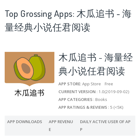
Top Grossing Apps: 木瓜追书 - 海
量经典小说任君阅读
木瓜追书 - 海量经
典小说任君阅读
APP STORE
: App Store Free
CURRENT VERSION
: 1.0(2019-09-02)
APP CATEGORIES
: Books
APP RATINGS & REVIEWS
: 5 (<5K)
APP DOWNLOADS
APP REVENU
DAILY ACTIVE USER OF AP
E
P