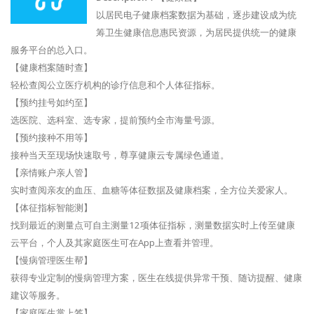
以居民电子健康档案数据为基础，逐步建设成为统
筹卫生健康信息惠民资源，为居民提供统一的健康
服务平台的总入口。
【健康档案随时查】
轻松查阅公立医疗机构的诊疗信息和个人体征指标。
【预约挂号如约至】
选医院、选科室、选专家，提前预约全市海量号源。
【预约接种不用等】
接种当天至现场快速取号，尊享健康云专属绿色通道。
【亲情账户亲人管】
实时查阅亲友的血压、血糖等体征数据及健康档案，全方位关爱家人。
【体征指标智能测】
找到最近的测量点可自主测量12项体征指标，测量数据实时上传至健康
云平台，个人及其家庭医生可在App上查看并管理。
【慢病管理医生帮】
获得专业定制的慢病管理方案，医生在线提供异常干预、随访提醒、健康
建议等服务。
【家庭医生掌上签】