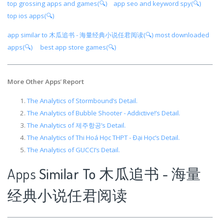
top grossing apps and games(🔍)
app seo and keyword spy(🔍)
top ios apps(🔍)
app similar to 木瓜追书 - 海量经典小说任君阅读(🔍)
most downloaded
apps(🔍)
best app store games(🔍)
More Other Apps
’
Report
The Analytics of Stormbound’s Detail.
The Analytics of Bubble Shooter - Addictive!’s Detail.
The Analytics of 제주항공’s Detail.
The Analytics of Thi Hoá Học THPT - Đại Học’s Detail.
The Analytics of GUCCI’s Detail.
Apps
Similar To 木瓜追书 - 海量
经典小说任君阅读