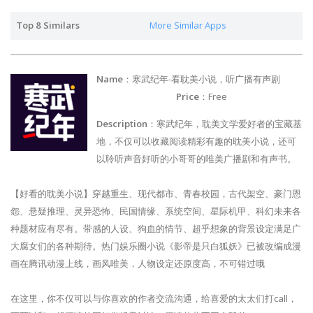
Top 8 Similars
More Similar Apps
Name
：寒武纪年-看耽美小说，听广播有声剧
Price
：Free
Description
：寒武纪年，耽美文学爱好者的宝藏基
地，不仅可以收藏阅读精彩有趣的耽美小说，还可
以聆听声音好听的小哥哥的唯美广播剧和有声书。
【好看的耽美小说】穿越重生、现代都市、青春校园，古代架空、豪门恩
怨、悬疑推理、灵异恐怖、民国情缘、系统空间、星际机甲、科幻未来各
种题材应有尽有。带感的人设、狗血的情节、超乎想象的背景设定满足广
大腐女们的各种期待。热门娱乐圈小说《影帝是只白狐妖》已被改编成漫
画在腾讯动漫上线，画风唯美，人物设定还原度高，不可错过哦
在这里，你不仅可以与你喜欢的作者交流沟通，给喜爱的太太们打call，