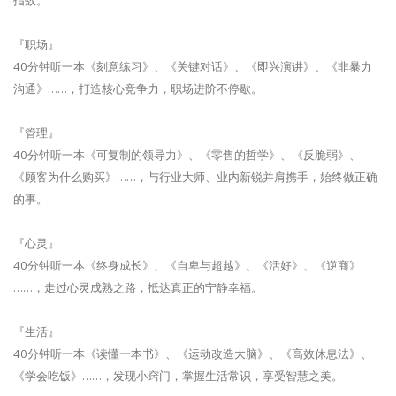
指数。
『职场』
40分钟听一本《刻意练习》、《关键对话》、《即兴演讲》、《非暴力
沟通》……，打造核心竞争力，职场进阶不停歇。
『管理』
40分钟听一本《可复制的领导力》、《零售的哲学》、《反脆弱》、
《顾客为什么购买》……，与行业大师、业内新锐并肩携手，始终做正确
的事。
『心灵』
40分钟听一本《终身成长》、《自卑与超越》、《活好》、《逆商》
……，走过心灵成熟之路，抵达真正的宁静幸福。
『生活』
40分钟听一本《读懂一本书》、《运动改造大脑》、《高效休息法》、
《学会吃饭》……，发现小窍门，掌握生活常识，享受智慧之美。