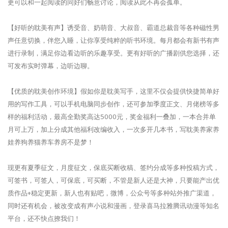
更可以和一起阅读的同好们畅意讨论，阅读从此不再会孤单。
【好听的耽美有声】诱受音、奶萌音、大叔音、霸道总裁音等各种磁性男
声任意切换，伴您入睡，让你享受纯粹的听书环境。每月都会有新书有声
进行录制，满足你边看边听的乐趣享受。更有好听的广播剧供您选择，还
可发布实时弹幕，边听边聊。
【优质的耽美创作环境】假如你是耽美写手，这里不仅会提供快捷简单好
用的写作工具，可以手机电脑同步创作，还可参加季度正文、月佬榜等多
样的福利活动，最高全勤奖高达5000元，奖金福利一叠加，一本合并单
月可上万，加上分成其他福利改编收入，一次多开几本书，写耽美养家养
娃养狗养猫养车养房不是梦！
现更有夏季征文，月度征文，保底买断收稿、签约分成等多种投稿方式，
可签书，可签人，可保底，可买断，不管是新人还是大神，只要能产出优
质作品+稳定更新，新人也有贴吧，微博，公众号等多种站外推广渠道，
同时还有机会，被改变成有声小说和漫画，登录喜马拉雅腾讯动漫等知名
平台，还不快点撩我们！